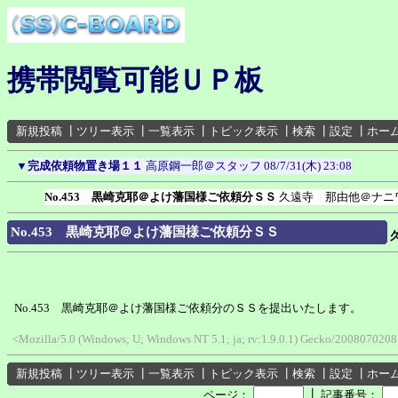
携帯閲覧可能ＵＰ板
新規投稿
┃
ツリー表示
┃
一覧表示
┃
トピック表示
┃
検索
┃
設定
┃
ホー
▼
完成依頼物置き場１１
高原鋼一郎＠スタッフ
08/7/31(木) 23:08
No.453 黒崎克耶＠よけ藩国様ご依頼分ＳＳ
久遠寺 那由他＠ナニ
No.453 黒崎克耶＠よけ藩国様ご依頼分ＳＳ
No.453 黒崎克耶＠よけ藩国様ご依頼分のＳＳを提出いたします。
<Mozilla/5.0 (Windows; U; Windows NT 5.1; ja; rv:1.9.0.1) Gecko/200807020
新規投稿
┃
ツリー表示
┃
一覧表示
┃
トピック表示
┃
検索
┃
設定
┃
ホー
┃
ページ：
記事番号：