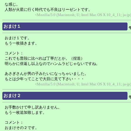
な感じ。
人類が火星に行く時代でも不良はリーゼントです。
<Mozilla/5.0 (Macintosh; U; Intel Mac OS X 10_4_11; ja-j
おまけ１
おまけ１です。
もう一枚描きます。
コメント：
これでも普段に比べれば丁寧だとか。（捏造）
明らかに倍返し以上なのでハンムラビじゃないですね。
あさぎさんが男の子みたいになっちゃいました。
もとは少年ってことで大目に見て下さい・・・
<Mozilla/5.0 (Macintosh; U; Intel Mac OS X 10_4_11; ja-j
おまけ２
お手数かけて申し訳ありません。
もう一枚追加致します。
コメント：
おまけその２です。