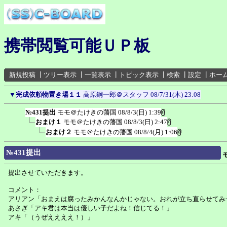
携帯閲覧可能ＵＰ板
新規投稿
┃
ツリー表示
┃
一覧表示
┃
トピック表示
┃
検索
┃
設定
┃
ホー
▼
完成依頼物置き場１１
高原鋼一郎＠スタッフ
08/7/31(木) 23:08
№431提出
モモ＠たけきの藩国
08/8/3(日) 1:39
おまけ１
モモ＠たけきの藩国
08/8/3(日) 2:47
おまけ２
モモ＠たけきの藩国
08/8/4(月) 1:06
№431提出
提出させていただきます。
コメント：
アリアン「おまえは腐ったみかんなんかじゃない。おれが立ち直らせてみ
あさぎ「アキ君は本当は優しい子だよね！信じてる！」
アキ「（うぜええええ！）」