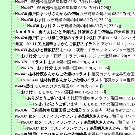
No.447 SS提出
黒霧＠星鋼京
08/8/17(日) 14:46
No.447 SS再提出
黒霧＠星鋼京
08/8/17(日) 17:29
No.438 瀬戸口まつりさんからの依頼
八守時緒＠鍋の国
08/8/17(日) 2
No.438 おまけ
八守時緒＠鍋の国
08/8/17(日) 23:03
No.438 おまけ２
八守時緒＠鍋の国
08/8/17(日) 23:04
Ｎｏ４３４ 蒼のあおひと＠海法よけ藩国さまご依頼品
南天＠後ほ
No.420 瀬戸口まつり様ご依頼のイラスト2枚目
アポロ・Ｍ・シバム
自立 No.11 矢上麗華さまからご依頼のイラスト
アポロ・Ｍ・シバ
No.433 あおひと様依頼品
むつき・萩野・ドラケン＠レンジャー連邦
おまけ分
むつき・萩野・ドラケン＠レンジャー連邦
08/8/20(水) 
No.375 イラスト
まき＠鍋の国
08/8/19(火) 4:19
No.375 おまけ分
まき＠鍋の国
08/8/19(火) 12:36
No.441 桂林怜夜さんからご依頼のイラスト
優羽カヲリ＠世界忍者国
Re:No.441 桂林怜夜さんからご依頼のイラスト
優羽カヲリ＠世界
№445提出
モモ＠たけきの藩国
08/8/19(火) 23:41
おまけ１
モモ＠たけきの藩国
08/8/19(火) 23:57
ありがとうございます！
比野青狸＠キノウツン藩国
08/8/21(
Re:ありがとうございます！
モモ＠たけきの藩国
08/9/11(
No.436 日向美弥＠紅葉国様ご依頼分ＳＳ
久遠寺 那由他＠ナニワ
No.437 セタ･ロスティフンケフシミ＠星鋼京さんから...
和子＠リワ
No.437 セタ･ロスティフンケフシミ＠星鋼京さんから...
和子＠リ
No.437 セタ･ロスティフンケフシミ＠星鋼京さんから...
和子
No.439 瀬戸口まつりさんからの依頼納品
玄霧弦耶＠玄霧藩国
08/8/2