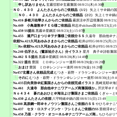
申し訳ありません
玄霧弦耶＠玄霧藩国
08/8/21(木) 8:30
ＮＯ．４３０ よんたさんからのご依頼品（1/2）
矢上ミサ＠鍋の国
ＮＯ．４３０ よんたさんからのご依頼品（2/2）
矢上ミサ＠鍋
No.416 多岐川佑華さんからのご依頼品
霧原涼＠芥辺境藩国
08/8/21(
No.449 小鳥遊敦＠ＦＥＧ様ご依頼品
和志＠akiharu国
08/8/23(土) 0
No.459 SS提出
黒霧＠星鋼京
08/8/23(土) 15:07
No.455 瀬戸口まつり＠ヲチ藩様ご依頼分ＳＳ
久遠寺 那由他＠ナ
依頼No.421久珂あゆみさまからのご依頼品
松井@FEG
08/8/25(月) 21
Re:依頼No.421久珂あゆみさまからのご依頼品
松井@FEG
08/8/2
No.240 伯牙さん（鷺坂祐介さん）分イラスト
星月 典子＠詩歌藩国
No.462 ＳＳ提出
黒霧＠星鋼京
08/8/28(木) 14:49
No.322 提出
豊国 ミロ＠レンジャー連邦
08/8/29(金) 16:20
おまけ
豊国 ミロ＠レンジャー連邦
08/8/29(金) 16:20
No457玄霧さん依頼品完成
むつき・萩野・ドラケン＠レンジャー連
そのに
むつき・萩野・ドラケン＠レンジャー連邦
08/8/30(土) 9:4
No.435日向美弥＠紅葉国さんからの依頼完成イラスト
黒崎克耶＠海
No.461 久遠寺 那由他＠ナニワアームズ商藩国様か...
芹沢琴＠Ｆ
Ｎｏ４３４ 蒼のあおひと＠海法よけ藩国さまご依頼品
くぎゃ～と
No.430 よんたさんの依頼
八守時緒＠鍋の国
08/8/31(日) 23:49
No408 高原鋼一郎＠キノウツン藩国さんご依頼のＳＳ
やひろ＠ナニ
No.437 セタ・ロスティフンケ・フシミさんご依頼のSS
里樹澪＠ビ
No.458 乃亜・クラウ・オコーネル＠ナニワアームズ商...
ちひろ@リ