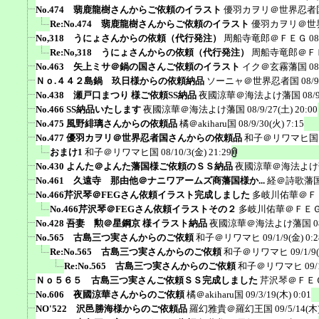
No.474 翡鹿龍樹さんからご依頼のイラスト
優羽カヲリ＠世界忍者
Re:No.474 翡鹿龍樹さんからご依頼のイラスト
優羽カヲリ＠世
No,318 うにょさんからの依頼（代行発注）
周船寺竜郎＠ＦＥＧ
08
Re:No,318 うにょさんからの依頼（代行発注）
周船寺竜郎＠Ｆ
No.463 矢上ミサ＠鍋の国さんご依頼のイラスト
イク＠玄霧藩国
08
Ｎｏ.４４２島鍋 玖日様からの依頼納品
ソーニャ＠世界忍者国
08/9
No.438 瀬戸口まつり 様ご依頼SS納品
夜國涼華＠海法よけ藩国
08/
No.466 SS納品いたします
夜國涼華＠海法よけ藩国
08/9/27(土) 20:00
No.475 風野緋璃さんからの依頼品
橘＠akiharu国
08/9/30(火) 7:15
No.477 優羽カヲリ＠世界忍者国さんからの依頼品
和子＠リワマヒ国
おまけ1
和子＠リワマヒ国
08/10/3(金) 21:29
No.430 よんた＠よんた藩国様ご依頼のＳＳ納品
夜國涼華＠海法よけ
No.461 久遠寺 那由他＠ナニワアームズ商藩国様か...
経＠詩歌藩
No.466芹沢琴＠FEGさん依頼イラスト完成しました
多岐川佑華＠Ｆ
No.466芹沢琴＠FEGさん依頼イラストその２
多岐川佑華＠ＦＥ
No.428 吾妻 勲＠星鋼京 様イラスト納品
夜國涼華＠海法よけ藩国
0
No.565 古島三つ実さんからのご依頼
和子＠リワマヒ
09/1/9(金) 0:2
Re:No.565 古島三つ実さんからのご依頼
和子＠リワマヒ
09/1/9
Re:No.565 古島三つ実さんからのご依頼
和子＠リワマヒ
09/
Ｎｏ５６５ 古島三つ実さんご依頼ＳＳ完成しました
芹沢琴＠ＦＥ
No.606 夜國涼華さんからのご依頼
橘＠akiharu国
09/3/19(木) 0:01
NO'522 沢邑勝海様からのご依頼品
羅幻雅貴＠羅幻王国
09/5/14(木)