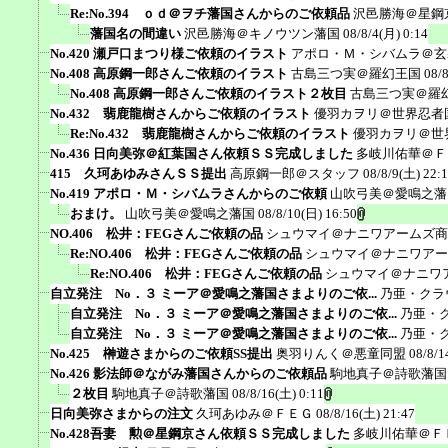
Re:No.394 ｏｄ＠ヲチ藩国さんからのご依頼品
沢邑勝海＠星鋼
藩国名の間違い
沢邑勝海＠キノウツン藩国
08/8/4(月) 0:14
No.420 瀬戸口まつり様ご依頼のイラスト
アポロ・Ｍ・シバムラ＠玄
No.408 高原鋼一郎さんご依頼のイラスト
古島三つ実＠羅幻王国
08/
No.408 高原鋼一郎さんご依頼のイラスト２枚目
古島三つ実＠羅
No.432 翡鹿龍樹さんからご依頼のイラスト
優羽カヲリ＠世界忍者
Re:No.432 翡鹿龍樹さんからご依頼のイラスト
優羽カヲリ＠世
No.436 日向美弥＠紅葉国さん依頼ＳＳ完成しました
多岐川佑華＠Ｆ
415 久珂あゆみさんＳＳ提出
高原鋼一郎＠スタッフ
08/8/9(土) 22:
No.419 アポロ・Ｍ・シバムラさんからのご依頼
山吹弓美＠愛鳴之藩
おまけ。
山吹弓美＠愛鳴之藩国
08/8/10(日) 16:50
NO.406 松井：FEGさんご依頼の品
シュウマイ＠ナニワアームズ商
Re:NO.406 松井：FEGさんご依頼の品
シュウマイ＠ナニワアー
Re:NO.406 松井：FEGさんご依頼の品
シュウマイ＠ナニワ
自立発注 No．３ ミーア＠愛鳴之藩国さまよりのご依...
乃亜・クラ
自立発注 No．３ ミーア＠愛鳴之藩国さまよりのご依...
乃亜・
自立発注 No．３ ミーア＠愛鳴之藩国さまよりのご依...
乃亜・
No.425 榊遊さまからのご依頼SS提出
奥羽りんく＠悪童同盟
08/8/1
No.426 影法師＠ながみ藩国さんからのご依頼品
駒地真子＠詩歌藩国
２枚目
駒地真子＠詩歌藩国
08/8/16(土) 0:11
日向美弥さまからの注文
久珂あゆみ＠ＦＥＧ
08/8/16(土) 21:47
No.428吾妻 勲＠星鋼京さん依頼ＳＳ完成しました
多岐川佑華＠Ｆ