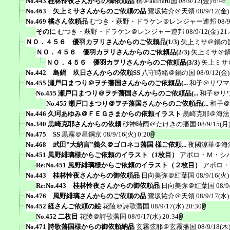
No.443 桂林怜夜さんからの御依頼品
橘＠akiharu国
08/9/12(金) 6:46
No.463 矢上ミサさんからのご依頼の品
鷺坂祐介＠天領
08/9/12(金)
No.469 橘さん依頼品
むつき・萩野・ドラケン＠レンジャー連邦
08/
そのに
むつき・萩野・ドラケン＠レンジャー連邦
08/9/12(金) 21
ＮＯ．４５６ 優羽カヲリさんからのご依頼品(1/3)
矢上ミサ＠鍋の
ＮＯ．４５６ 優羽カヲリさんからのご依頼品(2/3)
矢上ミサ＠
ＮＯ．４５６ 優羽カヲリさんからのご依頼品(3/3)
矢上ミサ
No.442 島鍋 玖日さんからの依頼SS
八守時緒＠鍋の国
08/9/12(金)
No.455 瀬戸口まつり＠ヲチ藩国さんからのご依頼品(...
和子＠リワマ
No.455 瀬戸口まつり＠ヲチ藩国さんからのご依頼品(...
和子＠リ
No.455 瀬戸口まつり＠ヲチ藩国さんからのご依頼品(...
和子＠
No.446 久珂あゆみ＠ＦＥＧさまからの依頼イラスト
黒崎克耶＠海法
No.340 黒崎克耶さんからの依頼
砂神時雨＠たけきの藩国
08/9/15(月)
No.475 SS
黒霧＠星鋼京
08/9/16(火) 0:20
No.468 武田”大納言”義久＠ゴロネコ藩国 様ご依頼...
夜國涼華＠海
No.451 風野緋璃様からご依頼のイラスト（1枚目）
アポロ・Ｍ・シ
Re:No.451 風野緋璃様からご依頼のイラスト（２枚目）
アポロ・
No.443 桂林怜夜さんからの御依頼品
日向美弥＠紅葉国
08/9/16(火)
Re:No.443 桂林怜夜さんからの御依頼品
日向美弥＠紅葉国
08/9
No.476 風野緋璃さんからのご依頼の品
鷺坂祐介＠天領
08/9/17(水)
No.452 経さんご依頼の絵
花陵＠詩歌藩国
08/9/17(水) 20:30
No.452 二枚目
花陵＠詩歌藩国
08/9/17(水) 20:34
No.471 詩歌藩国様からの御依頼納品
玄霧弦耶＠玄霧藩国
08/9/18(木)