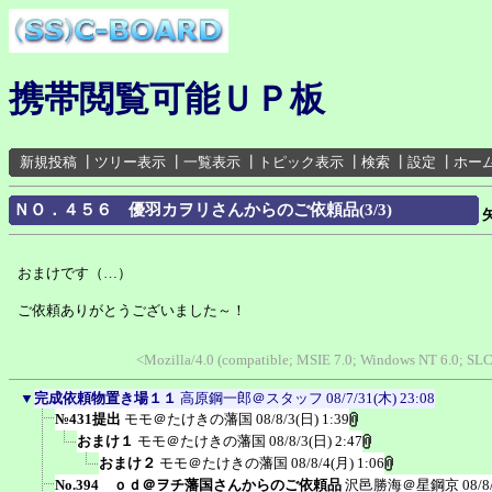
携帯閲覧可能ＵＰ板
新規投稿
┃
ツリー表示
┃
一覧表示
┃
トピック表示
┃
検索
┃
設定
┃
ホー
ＮＯ．４５６ 優羽カヲリさんからのご依頼品(3/3)
おまけです（…）
ご依頼ありがとうございました～！
<Mozilla/4.0 (compatible; MSIE 7.0; Windows NT 6.0; SL
▼
完成依頼物置き場１１
高原鋼一郎＠スタッフ
08/7/31(木) 23:08
№431提出
モモ＠たけきの藩国
08/8/3(日) 1:39
おまけ１
モモ＠たけきの藩国
08/8/3(日) 2:47
おまけ２
モモ＠たけきの藩国
08/8/4(月) 1:06
No.394 ｏｄ＠ヲチ藩国さんからのご依頼品
沢邑勝海＠星鋼京
08/8