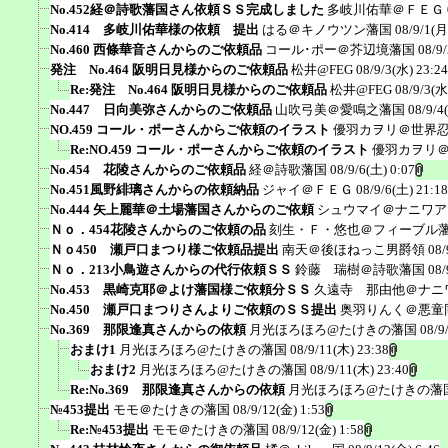
No.452経＠詩歌藩国さん依頼ＳＳ完成しました
多岐川佑華＠ＦＥＧ
No.414 多岐川佑華様の依頼 提出
はる＠キノウツン藩国
08/9/1(月
No.460 西條華音さんからのご依頼品
コール･ポー＠芥辺境藩国
08/9
発注 No.464 阪明日見様からのご依頼品
松井@FEG
08/9/3(水) 23:24
Re:発注 No.464 阪明日見様からのご依頼品
松井@FEG
08/9/3(水
No.447 日向美弥さんからのご依頼品
山吹弓美＠愛鳴之藩国
08/9/4
NO.459 コール・ポーさんからご依頼のイラスト
優羽カヲリ＠世界
Re:NO.459 コール・ポーさんからご依頼のイラスト
優羽カヲリ
No.454 花陵さんからのご依頼品
経＠詩歌藩国
08/9/6(土) 0:07
No.451風野緋璃さんからの依頼納品
ジャイ＠ＦＥＧ
08/9/6(土) 21:18
No.444 矢上麗華＠土場藩国さんからのご依頼
シュウマイ＠ナニワア
Ｎｏ．454花陵さんからのご依頼の品
刻生・Ｆ・悠也＠フィーブル
Ｎｏ450 瀬戸口まつり様ご依頼品提出
南天＠後ほねっこ男爵領
08/
Ｎｏ．213小鳥遊さんからの代行依頼ＳＳ
鈴藤 瑞樹＠詩歌藩国
08/
No.453 黒崎克耶＠よけ藩国様ご依頼分ＳＳ
久遠寺 那由他＠ナニ
No.450 瀬戸口まつりさんよりご依頼のＳＳ提出
奥羽りんく＠悪童
No.369 那限逢真さんからの依頼
月光ほろほろ@たけきの藩国
08/9
おまけ1
月光ほろほろ@たけきの藩国
08/9/11(木) 23:38
おまけ2
月光ほろほろ@たけきの藩国
08/9/11(木) 23:40
Re:No.369 那限逢真さんからの依頼
月光ほろほろ@たけきの藩
№453提出
モモ＠たけきの藩国
08/9/12(金) 1:53
Re:№453提出
モモ＠たけきの藩国
08/9/12(金) 1:58