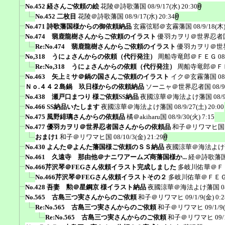
No.452 経さんご依頼の絵
花陵＠詩歌藩国
08/9/17(水) 20:30
No.452 二枚目
花陵＠詩歌藩国
08/9/17(水) 20:34
No.471 詩歌藩国様からの御依頼納品
玄霧弦耶＠玄霧藩国
08/9/18(木)
No.474 翡鹿龍樹さんからご依頼のイラスト
優羽カヲリ＠世界忍者
Re:No.474 翡鹿龍樹さんからご依頼のイラスト
優羽カヲリ＠世
No,318 うにょさんからの依頼（代行発注）
周船寺竜郎＠ＦＥＧ
08
Re:No,318 うにょさんからの依頼（代行発注）
周船寺竜郎＠Ｆ
No.463 矢上ミサ＠鍋の国さんご依頼のイラスト
イク＠玄霧藩国
08
Ｎｏ.４４２島鍋 玖日様からの依頼納品
ソーニャ＠世界忍者国
08/9
No.438 瀬戸口まつり 様ご依頼SS納品
夜國涼華＠海法よけ藩国
08/
No.466 SS納品いたします
夜國涼華＠海法よけ藩国
08/9/27(土) 20:00
No.475 風野緋璃さんからの依頼品
橘＠akiharu国
08/9/30(火) 7:15
No.477 優羽カヲリ＠世界忍者国さんからの依頼品
和子＠リワマヒ国
おまけ1
和子＠リワマヒ国
08/10/3(金) 21:29
No.430 よんた＠よんた藩国様ご依頼のＳＳ納品
夜國涼華＠海法よけ
No.461 久遠寺 那由他＠ナニワアームズ商藩国様か...
経＠詩歌藩
No.466芹沢琴＠FEGさん依頼イラスト完成しました
多岐川佑華＠Ｆ
No.466芹沢琴＠FEGさん依頼イラストその２
多岐川佑華＠ＦＥ
No.428 吾妻 勲＠星鋼京 様イラスト納品
夜國涼華＠海法よけ藩国
0
No.565 古島三つ実さんからのご依頼
和子＠リワマヒ
09/1/9(金) 0:2
Re:No.565 古島三つ実さんからのご依頼
和子＠リワマヒ
09/1/9
Re:No.565 古島三つ実さんからのご依頼
和子＠リワマヒ
09/