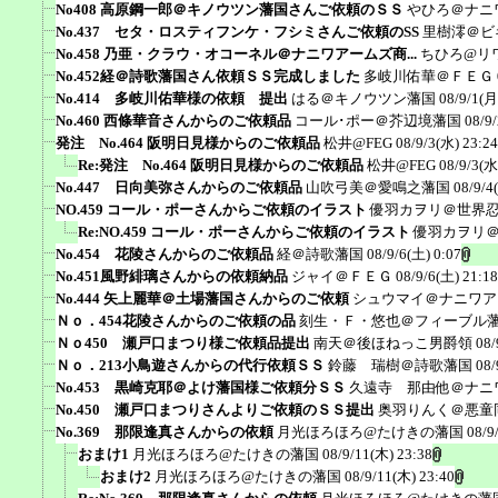
No408 高原鋼一郎＠キノウツン藩国さんご依頼のＳＳ
やひろ＠ナニ
No.437 セタ・ロスティフンケ・フシミさんご依頼のSS
里樹澪＠ビ
No.458 乃亜・クラウ・オコーネル＠ナニワアームズ商...
ちひろ@リ
No.452経＠詩歌藩国さん依頼ＳＳ完成しました
多岐川佑華＠ＦＥＧ
No.414 多岐川佑華様の依頼 提出
はる＠キノウツン藩国
08/9/1(月
No.460 西條華音さんからのご依頼品
コール･ポー＠芥辺境藩国
08/9
発注 No.464 阪明日見様からのご依頼品
松井@FEG
08/9/3(水) 23:24
Re:発注 No.464 阪明日見様からのご依頼品
松井@FEG
08/9/3(水
No.447 日向美弥さんからのご依頼品
山吹弓美＠愛鳴之藩国
08/9/4
NO.459 コール・ポーさんからご依頼のイラスト
優羽カヲリ＠世界
Re:NO.459 コール・ポーさんからご依頼のイラスト
優羽カヲリ
No.454 花陵さんからのご依頼品
経＠詩歌藩国
08/9/6(土) 0:07
No.451風野緋璃さんからの依頼納品
ジャイ＠ＦＥＧ
08/9/6(土) 21:18
No.444 矢上麗華＠土場藩国さんからのご依頼
シュウマイ＠ナニワア
Ｎｏ．454花陵さんからのご依頼の品
刻生・Ｆ・悠也＠フィーブル
Ｎｏ450 瀬戸口まつり様ご依頼品提出
南天＠後ほねっこ男爵領
08/
Ｎｏ．213小鳥遊さんからの代行依頼ＳＳ
鈴藤 瑞樹＠詩歌藩国
08/
No.453 黒崎克耶＠よけ藩国様ご依頼分ＳＳ
久遠寺 那由他＠ナニ
No.450 瀬戸口まつりさんよりご依頼のＳＳ提出
奥羽りんく＠悪童
No.369 那限逢真さんからの依頼
月光ほろほろ@たけきの藩国
08/9
おまけ1
月光ほろほろ@たけきの藩国
08/9/11(木) 23:38
おまけ2
月光ほろほろ@たけきの藩国
08/9/11(木) 23:40