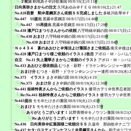
２枚目
駒地真子＠詩歌藩国
08/8/16(土) 0:11
日向美弥さまからの注文
久珂あゆみ＠ＦＥＧ
08/8/16(土) 21:47
No.428吾妻 勲＠星鋼京さん依頼ＳＳ完成しました
多岐川佑華＠Ｆ
No.447 SS提出
黒霧＠星鋼京
08/8/17(日) 14:46
No.447 SS再提出
黒霧＠星鋼京
08/8/17(日) 17:29
No.438 瀬戸口まつりさんからの依頼
八守時緒＠鍋の国
08/8/17(日) 2
No.438 おまけ
八守時緒＠鍋の国
08/8/17(日) 23:03
No.438 おまけ２
八守時緒＠鍋の国
08/8/17(日) 23:04
Ｎｏ４３４ 蒼のあおひと＠海法よけ藩国さまご依頼品
南天＠後ほ
No.420 瀬戸口まつり様ご依頼のイラスト2枚目
アポロ・Ｍ・シバム
自立 No.11 矢上麗華さまからご依頼のイラスト
アポロ・Ｍ・シバ
No.433 あおひと様依頼品
むつき・萩野・ドラケン＠レンジャー連邦
おまけ分
むつき・萩野・ドラケン＠レンジャー連邦
08/8/20(水) 
No.375 イラスト
まき＠鍋の国
08/8/19(火) 4:19
No.375 おまけ分
まき＠鍋の国
08/8/19(火) 12:36
No.441 桂林怜夜さんからご依頼のイラスト
優羽カヲリ＠世界忍者国
Re:No.441 桂林怜夜さんからご依頼のイラスト
優羽カヲリ＠世界
№445提出
モモ＠たけきの藩国
08/8/19(火) 23:41
おまけ１
モモ＠たけきの藩国
08/8/19(火) 23:57
ありがとうございます！
比野青狸＠キノウツン藩国
08/8/21(
Re:ありがとうございます！
モモ＠たけきの藩国
08/9/11(
No.436 日向美弥＠紅葉国様ご依頼分ＳＳ
久遠寺 那由他＠ナニワ
No.437 セタ･ロスティフンケフシミ＠星鋼京さんから...
和子＠リワ