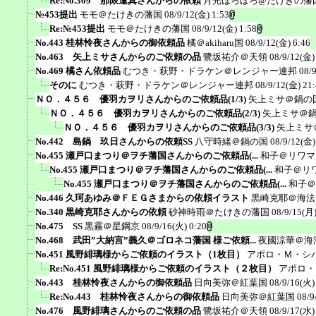
Re:No.369 那限逢真さんからの依頼
月光ほろほろ@たけきの藩
№453提出
モモ＠たけきの藩国
08/9/12(金) 1:53
Re:№453提出
モモ＠たけきの藩国
08/9/12(金) 1:58
No.443 桂林怜夜さんからの御依頼品
橘＠akiharu国
08/9/12(金) 6:46
No.463 矢上ミサさんからのご依頼の品
鷺坂祐介＠天領
08/9/12(金)
No.469 橘さん依頼品
むつき・萩野・ドラケン＠レンジャー連邦
08/
そのに
むつき・萩野・ドラケン＠レンジャー連邦
08/9/12(金) 21
ＮＯ．４５６ 優羽カヲリさんからのご依頼品(1/3)
矢上ミサ＠鍋の
ＮＯ．４５６ 優羽カヲリさんからのご依頼品(2/3)
矢上ミサ＠
ＮＯ．４５６ 優羽カヲリさんからのご依頼品(3/3)
矢上ミサ
No.442 島鍋 玖日さんからの依頼SS
八守時緒＠鍋の国
08/9/12(金)
No.455 瀬戸口まつり＠ヲチ藩国さんからのご依頼品(...
和子＠リワマ
No.455 瀬戸口まつり＠ヲチ藩国さんからのご依頼品(...
和子＠リ
No.455 瀬戸口まつり＠ヲチ藩国さんからのご依頼品(...
和子＠
No.446 久珂あゆみ＠ＦＥＧさまからの依頼イラスト
黒崎克耶＠海法
No.340 黒崎克耶さんからの依頼
砂神時雨＠たけきの藩国
08/9/15(月)
No.475 SS
黒霧＠星鋼京
08/9/16(火) 0:20
No.468 武田”大納言”義久＠ゴロネコ藩国 様ご依頼...
夜國涼華＠海
No.451 風野緋璃様からご依頼のイラスト（1枚目）
アポロ・Ｍ・シ
Re:No.451 風野緋璃様からご依頼のイラスト（２枚目）
アポロ・
No.443 桂林怜夜さんからの御依頼品
日向美弥＠紅葉国
08/9/16(火)
Re:No.443 桂林怜夜さんからの御依頼品
日向美弥＠紅葉国
08/9
No.476 風野緋璃さんからのご依頼の品
鷺坂祐介＠天領
08/9/17(水)