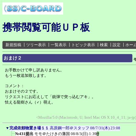
携帯閲覧可能ＵＰ板
新規投稿
┃
ツリー表示
┃
一覧表示
┃
トピック表示
┃
検索
┃
設定
┃
ホー
おまけ２
お手数かけて申し訳ありません。
もう一枚追加致します。
コメント：
おまけその２です。
リクエストにお応えして「銃弾で突っ込むアキ」。
怯える龍樹さん（♂）萌え。
<Mozilla/5.0 (Macintosh; U; Intel Mac OS X 10_4_11; ja-j
▼
完成依頼物置き場１１
高原鋼一郎＠スタッフ
08/7/31(木) 23:08
№431提出
モモ＠たけきの藩国
08/8/3(日) 1:39