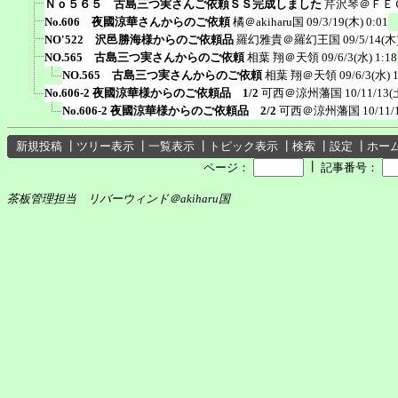
Ｎｏ５６５ 古島三つ実さんご依頼ＳＳ完成しました
芹沢琴＠ＦＥ
No.606 夜國涼華さんからのご依頼
橘＠akiharu国
09/3/19(木) 0:01
NO'522 沢邑勝海様からのご依頼品
羅幻雅貴＠羅幻王国
09/5/14(木)
NO.565 古島三つ実さんからのご依頼
相葉 翔＠天領
09/6/3(水) 1:18
NO.565 古島三つ実さんからのご依頼
相葉 翔＠天領
09/6/3(水) 
No.606-2 夜國涼華様からのご依頼品 1/2
可西＠涼州藩国
10/11/13(
No.606-2 夜國涼華様からのご依頼品 2/2
可西＠涼州藩国
10/11/
新規投稿
┃
ツリー表示
┃
一覧表示
┃
トピック表示
┃
検索
┃
設定
┃
ホー
┃
ページ：
記事番号：
茶板管理担当 リバーウィンド＠akiharu国