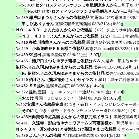
No.437 セタ･ロスティフンケフシミ＠星鋼京さんから...
和子＠リ
No.437 セタ･ロスティフンケフシミ＠星鋼京さんから...
和子
No.439 瀬戸口まつりさんからの依頼納品
玄霧弦耶＠玄霧藩国
08/8/2
申し訳ありません
玄霧弦耶＠玄霧藩国
08/8/21(木) 8:30
ＮＯ．４３０ よんたさんからのご依頼品（1/2）
矢上ミサ＠鍋の国
ＮＯ．４３０ よんたさんからのご依頼品（2/2）
矢上ミサ＠鍋
No.416 多岐川佑華さんからのご依頼品
霧原涼＠芥辺境藩国
08/8/21(
No.449 小鳥遊敦＠ＦＥＧ様ご依頼品
和志＠akiharu国
08/8/23(土) 0
No.459 SS提出
黒霧＠星鋼京
08/8/23(土) 15:07
No.455 瀬戸口まつり＠ヲチ藩様ご依頼分ＳＳ
久遠寺 那由他＠ナ
依頼No.421久珂あゆみさまからのご依頼品
松井@FEG
08/8/25(月) 21
Re:依頼No.421久珂あゆみさまからのご依頼品
松井@FEG
08/8/2
No.240 伯牙さん（鷺坂祐介さん）分イラスト
星月 典子＠詩歌藩国
No.462 ＳＳ提出
黒霧＠星鋼京
08/8/28(木) 14:49
No.322 提出
豊国 ミロ＠レンジャー連邦
08/8/29(金) 16:20
おまけ
豊国 ミロ＠レンジャー連邦
08/8/29(金) 16:20
No457玄霧さん依頼品完成
むつき・萩野・ドラケン＠レンジャー連
そのに
むつき・萩野・ドラケン＠レンジャー連邦
08/8/30(土) 9:4
No.435日向美弥＠紅葉国さんからの依頼完成イラスト
黒崎克耶＠海
No.461 久遠寺 那由他＠ナニワアームズ商藩国様か...
芹沢琴＠Ｆ
Ｎｏ４３４ 蒼のあおひと＠海法よけ藩国さまご依頼品
くぎゃ～と
No.430 よんたさんの依頼
八守時緒＠鍋の国
08/8/31(日) 23:49