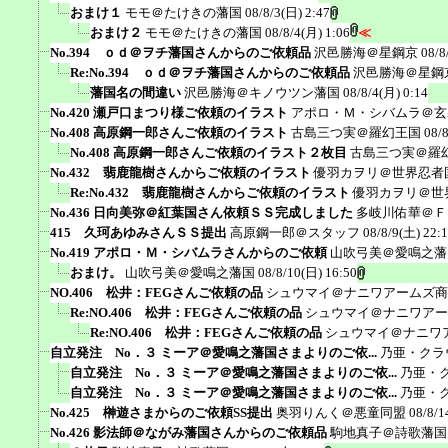
おまけ１
モモ＠たけきの藩国
08/8/3(日) 2:47
おまけ２
モモ＠たけきの藩国
08/8/4(月) 1:06
≪
No.394 ｏｄ＠ヲチ藩国さんからのご依頼品
沢邑勝海＠星鋼京
08/8
Re:No.394 ｏｄ＠ヲチ藩国さんからのご依頼品
沢邑勝海＠星鋼
藩国名の間違い
沢邑勝海＠キノウツン藩国
08/8/4(月) 0:14
No.420 瀬戸口まつり様ご依頼のイラスト
アポロ・Ｍ・シバムラ＠玄
No.408 高原鋼一郎さんご依頼のイラスト
古島三つ実＠羅幻王国
08/
No.408 高原鋼一郎さんご依頼のイラスト２枚目
古島三つ実＠羅
No.432 翡鹿龍樹さんからご依頼のイラスト
優羽カヲリ＠世界忍者
Re:No.432 翡鹿龍樹さんからご依頼のイラスト
優羽カヲリ＠世
No.436 日向美弥＠紅葉国さん依頼ＳＳ完成しました
多岐川佑華＠Ｆ
415 久珂あゆみさんＳＳ提出
高原鋼一郎＠スタッフ
08/8/9(土) 22:
No.419 アポロ・Ｍ・シバムラさんからのご依頼
山吹弓美＠愛鳴之藩
おまけ。
山吹弓美＠愛鳴之藩国
08/8/10(日) 16:50
NO.406 松井：FEGさんご依頼の品
シュウマイ＠ナニワアームズ商
Re:NO.406 松井：FEGさんご依頼の品
シュウマイ＠ナニワアー
Re:NO.406 松井：FEGさんご依頼の品
シュウマイ＠ナニワ
自立発注 No．３ ミーア＠愛鳴之藩国さまよりのご依...
乃亜・クラ
自立発注 No．３ ミーア＠愛鳴之藩国さまよりのご依...
乃亜・
自立発注 No．３ ミーア＠愛鳴之藩国さまよりのご依...
乃亜・
No.425 榊遊さまからのご依頼SS提出
奥羽りんく＠悪童同盟
08/8/1
No.426 影法師＠ながみ藩国さんからのご依頼品
駒地真子＠詩歌藩国