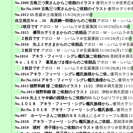
No.1009 古島三つ実さんからご依頼のイラスト
優羽カヲリ＠世界忍
Re:No.1009 古島三つ実さんからご依頼のイラスト
優羽カヲリ＠
No.1012 SS
黒霧＠土場藩国
11/9/20(火) 0:05
自立発注Ｎｏ．20 高原鋼一郎様からのご依頼
アポロ・Ｍ・シバム
2枚目です
アポロ・Ｍ・シバムラ＠玄霧藩国
11/10/23(日) 6:36
No.1015 優羽カヲリさまからのご依頼品
アポロ・Ｍ・シバムラ＠
２枚目です
アポロ・Ｍ・シバムラ＠玄霧藩国
11/10/24(月) 2:41
No.1016 矢上ミサさまからのご依頼品
アポロ・Ｍ・シバムラ＠玄
２枚目です
アポロ・Ｍ・シバムラ＠玄霧藩国
11/10/24(月) 7:55
No1014 アキラ・フィーリ・シグレ艦氏族ご依頼のSS
里樹澪＠満
Ｎｏ．１０１７ 暮里あづま様からのご依頼品
アポロ・Ｍ・シバム
２枚目です
アポロ・Ｍ・シバムラ＠玄霧藩国
11/10/26(水) 19:11
No.1014 アキラ・フィーリ・シグレ艦氏族様からご依...
優羽カヲリ
Re:No.1014 アキラ・フィーリ・シグレ艦氏族様からご...
優羽カ
No.1013 猫野和錆 様 ご依頼のイラスト（1/2）
津軽＠満天星国
11/11
No.1013 猫野和錆 様 ご依頼のイラスト（2/2）
津軽＠満天星国
1
No.1016 矢上ミサ＠鍋の国様からご依頼のSS
ちひろ@リワマヒ国
11
No.１０１８ アキラ・フィーリ・シグレ艦氏族様から...
優羽カヲリ
Re:No.１０１８ アキラ・フィーリ・シグレ艦氏族様...
優羽カヲ
No.997 ホーリーさんご依頼のＳＳ
久織えにる＠フィーブル藩国
11
No.1018 アキラ・フィーリ・シグレ艦氏族さんご依頼...
里樹澪＠満
No.1019 琥村 祥子様からご依頼のイラスト
優羽カヲリ＠世界忍