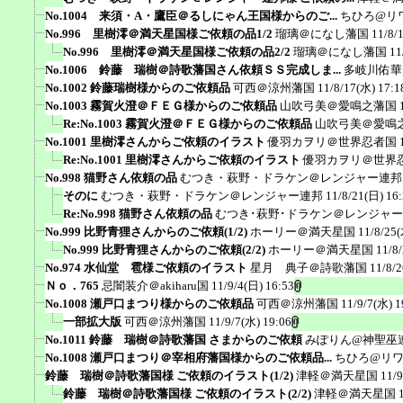
No.1004 来須・A・鷹臣＠るしにゃん王国様からのご...
ちひろ@リ
No.996 里樹澪＠満天星国様ご依頼の品1/2
瑠璃＠になし藩国
11/8/
No.996 里樹澪＠満天星国様ご依頼の品2/2
瑠璃＠になし藩国
11
No.1006 鈴藤 瑞樹＠詩歌藩国さん依頼ＳＳ完成しま...
多岐川佑華
No.1002 鈴藤瑞樹様からのご依頼品
可西＠涼州藩国
11/8/17(水) 17:1
No.1003 霧賀火澄＠ＦＥＧ様からのご依頼品
山吹弓美＠愛鳴之藩国
Re:No.1003 霧賀火澄＠ＦＥＧ様からのご依頼品
山吹弓美＠愛鳴
No.1001 里樹澪さんからご依頼のイラスト
優羽カヲリ＠世界忍者国
Re:No.1001 里樹澪さんからご依頼のイラスト
優羽カヲリ＠世界
No.998 猫野さん依頼の品
むつき・萩野・ドラケン＠レンジャー連邦
そのに
むつき・萩野・ドラケン＠レンジャー連邦
11/8/21(日) 16
Re:No.998 猫野さん依頼の品
むつき･萩野･ドラケン＠レンジャ
No.999 比野青狸さんからのご依頼(1/2)
ホーリー＠満天星国
11/8/25(
No.999 比野青狸さんからのご依頼(2/2)
ホーリー＠満天星国
11/8
No.974 水仙堂 雹様ご依頼のイラスト
星月 典子＠詩歌藩国
11/8/2
Ｎｏ．765
忌闇装介＠akiharu国
11/9/4(日) 16:53
No.1008 瀬戸口まつり様からのご依頼品
可西＠涼州藩国
11/9/7(水) 1
一部拡大版
可西＠涼州藩国
11/9/7(水) 19:06
No.1011 鈴藤 瑞樹＠詩歌藩国 さまからのご依頼
みぽりん@神聖巫
No.1008 瀬戸口まつり＠宰相府藩国様からのご依頼品...
ちひろ@リ
鈴藤 瑞樹＠詩歌藩国様 ご依頼のイラスト(1/2)
津軽＠満天星国
11/9
鈴藤 瑞樹＠詩歌藩国様 ご依頼のイラスト(2/2)
津軽＠満天星国