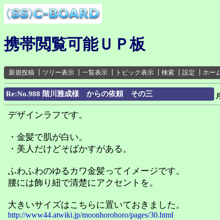
携帯閲覧可能ＵＰ板
新規投稿
┃
ツリー表示
┃
一覧表示
┃
トピック表示
┃
検索
┃
設定
┃
ホー
Re:No.988 階川雅成様 からの依頼 その三
デザインラフです。
・金髪で肌が白い。
・美人だけどそばかすがある。
ふわふわのゆるカワ金髪ってイメージです。
腰には飾り紐で清楚にアクセントを。
大きいサイズはこちらに置いておきました。
http://www44.atwiki.jp/moonhorohoro/pages/30.html