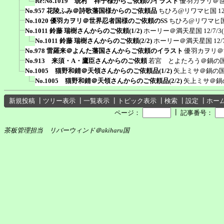
Re:No.1019 琥村 祥子様からご依頼のイラスト
優羽カヲリ＠
No.957 花陵ふみ＠詩歌藩国様からのご依頼品
ちひろ@リワマヒ国
1
No.1020 優羽カヲリ＠世界忍者国様のご依頼のSS
ちひろ@リワマヒ
No.1011 鈴藤 瑞樹さんからのご依頼(1/2)
ホーリー＠満天星国
12/7/3
No.1011 鈴藤 瑞樹さんからのご依頼(2/2)
ホーリー＠満天星国
12/
No.978 雷羅来＠よんた藩国さんからご依頼のイラスト
優羽カヲリ＠
No.913 来須・A・鷹臣さんからのご依頼
若宮 とよたろう＠鍋の
No.1005 猫野和錆＠天領さんからのご依頼品(1/2)
矢上ミサ＠鍋の
No.1005 猫野和錆＠天領さんからのご依頼品(2/2)
矢上ミサ＠鍋
新規投稿
┃
ツリー表示
┃
一覧表示
┃
トピック表示
┃
検索
┃
設定
┃
ホー
┃
ページ：
記事番号：
茶板管理担当 リバーウィンド＠akiharu国