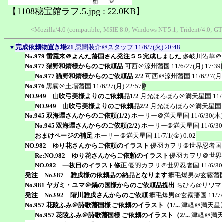
【1108秘宝館ラフ.5.jpg : 22.0KB】
<Mozilla/4.0 (compatible; MSIE 8.0; Windows NT 5.1; Trident/4.0; GT
▼
完成依頼物置き場21
忌闇装介＠スタッフ
11/6/7(火) 20:48
No.979 雷羅来＠よんた藩国さん発注ＳＳ完成しました
多岐川佑華＠
No.977 猫野和錆様からのご依頼品
可西＠涼州藩国
11/6/27(月) 17:39
No.977 猫野和錆様からのご依頼品 2/2
可西＠涼州藩国
11/6/27(月
No.976
黒霧＠土場藩国
11/6/27(月) 22:57
NO.949 山吹弓美様よりのご依頼品1/2
月光ほろほろ＠満天星国
11/
NO.949 山吹弓美様よりのご依頼品2/2
月光ほろほろ＠満天星国
No.945 双海環さんからのご依頼(1/2)
ホーリー＠満天星国
11/6/30(木)
No.945 双海環さんからのご依頼(2/2)
ホーリー＠満天星国
11/6/3
おまけページの補足
ホーリー＠満天星国
11/7/1(金) 0:02
NO.982 ゆり花さんからご依頼のイラスト
優羽カヲリ＠世界忍者国
Re:NO.982 ゆり花さんからご依頼のイラスト
優羽カヲリ＠世界
NO.982 一枚目のイラスト修正
優羽カヲリ＠世界忍者国
11/6/3
発注 No.987 雅戌様の依頼品の納品となります
癖毛爆男@玄霧藩
No.981 ヤガミ・ユマ＠鍋の国様からのご依頼品提出
ちひろ@リワマ
発注 No.992 階川雅戌さんからのご依頼
癖毛爆男@玄霧藩国
11/7
No.957 花陵ふみ＠詩歌藩国様 ご依頼のイラスト（1/...
津軽＠満天星
No.957 花陵ふみ＠詩歌藩国様 ご依頼のイラスト（2/...
津軽＠満