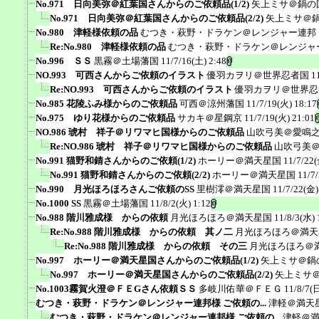
No.971 日向美弥＠紅葉国さんからのご依頼品(1/2)
矢上ミサ＠鍋の
No.971 日向美弥＠紅葉国さんからのご依頼品(2/2)
矢上ミサ＠
No.980 津軽様依頼の品
むつき・萩野・ドラケン＠レンジャー連邦
Re:No.980 津軽様依頼の品
むつき・萩野・ドラケン＠レンジャ
No.996 ＳＳ
黒霧＠土場藩国
11/7/16(土) 2:48
NO.993 可西さんからご依頼のイラスト
優羽カヲリ＠世界忍者国
1
Re:NO.993 可西さんからご依頼のイラスト
優羽カヲリ＠世界忍
No.985 花陵ふみ様からのご依頼品
可西＠涼州藩国
11/7/19(火) 18:17
No.975 ゆり花様からのご依頼品
サカキ＠星鋼京
11/7/19(火) 21:01
NO.986 琥村 祥子＠リワマヒ国様からのご依頼品
山吹弓美＠愛鳴
Re:NO.986 琥村 祥子＠リワマヒ国様からのご依頼品
山吹弓美
No.991 猫野和錆さんからのご依頼(1/2)
ホーリー＠満天星国
11/7/22(
No.991 猫野和錆さんからのご依頼(2/2)
ホーリー＠満天星国
11/7
No.990 月光ほろほろさんご依頼のSS
里樹澪＠満天星国
11/7/22(金)
No.1000 SS
黒霧＠土場藩国
11/8/2(火) 1:12
No.988 階川雅成様 からの依頼
月光ほろほろ＠満天星国
11/8/3(水) 
Re:No.988 階川雅成様 からの依頼 其ノ二
月光ほろほろ＠満天
Re:No.988 階川雅成様 からの依頼 その三
月光ほろほろ＠
No.997 ホーリー＠満天星国さんからのご依頼品(1/2)
矢上ミサ＠鍋
No.997 ホーリー＠満天星国さんからのご依頼品(2/2)
矢上ミサ
No.1003霧賀火澄＠ＦＥGさん依頼ＳＳ
多岐川佑華＠ＦＥＧ
11/8/7(
むつき・萩野・ドラケン＠レンジャー連邦様 ご依頼の...
津軽＠満天
むつき・萩野・ドラケン＠レンジャー連邦様 ご依頼の...
津軽＠