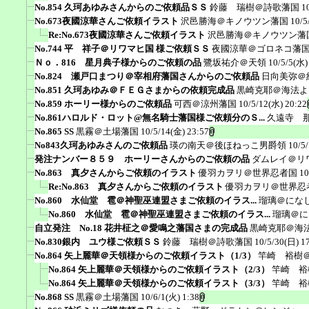
No.854 久珂あゆみさんからのご依頼品ＳＳ
鈴藤 瑞樹＠詩歌藩国
1
No.673夜國涼華さんご依頼イラスト
沢邑勝海＠キノウツン藩国
10/5
Re:No.673夜國涼華さんご依頼イラスト
沢邑勝海＠キノウツン藩
No.744 平 祥子＠リワマヒ国 様ご依頼ＳＳ
夜國涼華＠ゴロネコ藩
Ｎｏ．816 星月典子様からのご依頼の品
鷺坂祐介＠天領
10/5/5(水)
No.824 瀬戸口まつり＠宰相府藩国さんからのご依頼品
日向美弥＠
No.851 久珂あゆみ＠ＦＥＧさまからの依頼完成品
黒崎克耶＠海法よ
No.859 ホーリー様からのご依頼品
可西＠涼州藩国
10/5/12(水) 20:22
No.861ハロルド・ロット@無名騎士藩国様ご依頼分のＳ...
久遠寺 
No.865 SS
黒霧＠土場藩国
10/5/14(金) 23:57
No843久珂あゆみさんのご依頼品
瑛の南天＠後ほねっこ男爵領
10/5
発注ナンバー８５９ ホーリーさんからのご依頼の品
ダムレイ＠リ
No.863 真夕さんからご依頼のイラスト
優羽カヲリ＠世界忍者国
10
Re:No.863 真夕さんからご依頼のイラスト
優羽カヲリ＠世界忍
No.860 水仙堂 雹＠神聖巫連盟さまご依頼のイラス...
瑠璃＠にな
No.860 水仙堂 雹＠神聖巫連盟さまご依頼のイラス...
瑠璃＠に
自立発注 No.18 花井柾之＠愛鳴之藩国さまの完成品
黒崎克耶＠海
No.830銀内 ユウ様ご依頼ＳＳ
鈴藤 瑞樹＠詩歌藩国
10/5/30(日) 1
No.864 矢上麗華＠天領様からのご依頼イラスト（1/3）
竿崎 裕樹
No.864 矢上麗華＠天領様からのご依頼イラスト（2/3）
竿崎 裕
No.864 矢上麗華＠天領様からのご依頼イラスト（3/3）
竿崎 裕
No.868 SS
黒霧＠土場藩国
10/6/1(火) 1:38