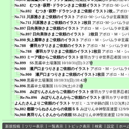
No.692 むつき･萩野･ドラケンさまご依頼イラスト
アポロ･M･シ
No.692 むつき･萩野･ドラケンさまご依頼イラスト2枚...
アポロ
No.711 川原雅さまご依頼のイラスト
アポロ･M･シバムラ@玄霧藩国
No.711 川原雅さまご依頼のイラスト 2枚目
アポロ･M･シバムラ
No.897 日向美弥さまご依頼のイラスト
アポロ・Ｍ・シバムラ＠玄霧
No.897 日向美弥さまご依頼のイラスト 2枚目
アポロ・Ｍ・シバ
No.898 矢上麗華さまご依頼のイラスト
アポロ・Ｍ・シバムラ＠玄霧
No.788 優羽カヲリさまご依頼のイラスト
アポロ・M・シバムラ＠
No.788 優羽カヲリさまご依頼のイラスト2枚目
アポロ・M・シ
No.893 ミーア様からご依頼のイラスト
優羽カヲリ＠世界忍者国
10/
No.899 SS
黒霧＠土場藩国
10/10/31(日) 3:27
No.900 瀬戸口まつりさまご依頼のイラスト
アポロ・M・シバムラ
No.900 瀬戸口まつりさまご依頼のイラスト2枚目
アポロ・M・
No.900
黒霧＠土場藩国
10/10/31(日) 10:42
No.896
黒霧＠土場藩国
11/1/29(土) 0:21
No.896 みぽりんさんからご依頼のイラスト
優羽カヲリ＠世界忍者
Re:No.896 みぽりんさんからご依頼のイラスト
優羽カヲリ＠世
よんたさんよりご依頼のイラスト
ヤガミ・ユマ＠鍋の国
11/2/3(木) 2
No,882 都築つらねさんからの依頼ＳＳ
みぽりん＠神聖巫連盟
12/9/9
No,960 奥羽りんくさんからの依頼 SS
みぽりん＠神聖巫連盟
12/9/30
新規投稿
┃
ツリー表示
┃
一覧表示
┃
トピック表示
┃
検索
┃
設定
┃
ホー