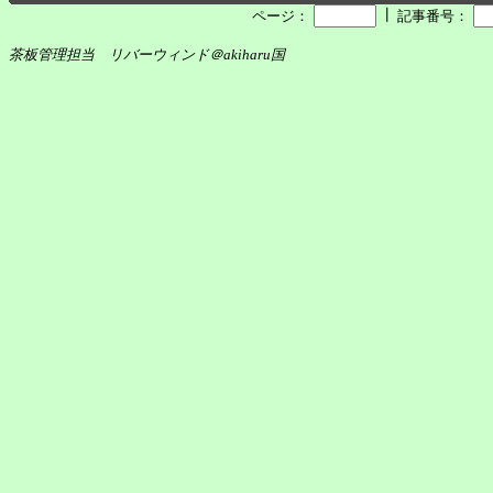
┃
ページ：
記事番号：
茶板管理担当 リバーウィンド＠akiharu国