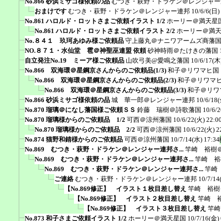
No.866 砂浜ミサゴ様依頼の品
むつき・萩野・ドラケン＠レンジャー
おまけです
むつき・萩野・ドラケン＠レンジャー連邦
10/6/6(日)
No.861 ハロルド・ロットさまご依頼イラスト 1/2
ホーリー＠満天星
No.861 ハロルド・ロットさまご依頼イラスト 2/2
ホーリー＠満
No.８４１ 玖珂あゆみ様ご依頼品
守上藤丸＠ナニワアームズ商藩
NO.８７１・水仙堂 雹＠神聖巫連盟 依頼
砂神時雨＠たけきの藩国
自立発注No.19 ミーア様ご依頼品
山吹弓美@愛鳴之藩国
10/6/17(木
No.866 双海環＠星鋼京さんからのご依頼品(1/3)
和子＠リワマヒ国
No.866 双海環＠星鋼京さんからのご依頼品(2/3)
和子＠リワマ
No.866 双海環＠星鋼京さんからのご依頼品(3/3)
和子＠リワ
No.866 砂浜ミサゴ様依頼の品
城 華一郎＠レンジャー連邦
10/6/18(
No.870 瑠璃＠になし藩国様ご依頼ＳＳ
鈴藤 瑞樹＠詩歌藩国
10/6/
No.870 瑠璃様からのご依頼品 1/2
可西＠涼州藩国
10/6/22(火) 22:0
No.870 瑠璃様からのご依頼品 2/2
可西＠涼州藩国
10/6/22(火) 2
No.874 猫野和錆様からのご依頼品
可西＠涼州藩国
10/7/14(水) 17:34
No.869 むつき・萩野・ドラケン＠レンジャー連邦さ...
竿崎 裕樹
No.869 むつき・萩野・ドラケン＠レンジャー連邦さ...
竿崎 裕
No.869 むつき・萩野・ドラケン＠レンジャー連邦さ...
竿崎
ご連絡
むつき・萩野・ドラケン＠レンジャー連邦
10/7/14
【No.869修正】 イラスト１枚目差し替え
竿崎 裕樹
【No.869修正】 イラスト２枚目差し替え
竿崎 
【No.869修正】 イラスト３枚目差し替え
竿崎
No.873 和子さまご依頼イラスト 1/2
ホーリー＠満天星国
10/7/16(金) 