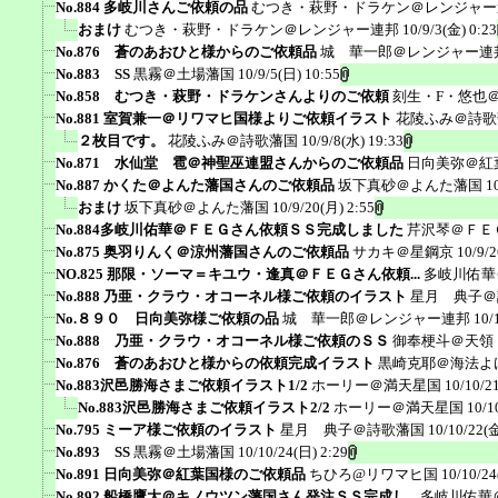
No.884 多岐川さんご依頼の品
むつき・萩野・ドラケン＠レンジャー
おまけ
むつき・萩野・ドラケン＠レンジャー連邦
10/9/3(金) 0:23
No.876 蒼のあおひと様からのご依頼品
城 華一郎＠レンジャー連
No.883 SS
黒霧＠土場藩国
10/9/5(日) 10:55
No.858 むつき・萩野・ドラケンさんよりのご依頼
刻生・F・悠也
No.881 室賀兼一＠リワマヒ国様よりご依頼イラスト
花陵ふみ＠詩歌
２枚目です。
花陵ふみ＠詩歌藩国
10/9/8(水) 19:33
No.871 水仙堂 雹＠神聖巫連盟さんからのご依頼品
日向美弥＠紅
No.887 かくた＠よんた藩国さんのご依頼品
坂下真砂＠よんた藩国
1
おまけ
坂下真砂＠よんた藩国
10/9/20(月) 2:55
No.884多岐川佑華＠ＦＥＧさん依頼ＳＳ完成しました
芹沢琴＠ＦＥ
No.875 奥羽りんく＠涼州藩国さんのご依頼品
サカキ＠星鋼京
10/9/
NO.825 那限・ソーマ＝キユウ・逢真＠ＦＥＧさん依頼...
多岐川佑華
No.888 乃亜・クラウ・オコーネル様ご依頼のイラスト
星月 典子＠
No.８９０ 日向美弥様ご依頼の品
城 華一郎＠レンジャー連邦
10/
No.888 乃亜・クラウ・オコーネル様ご依頼のＳＳ
御奉梗斗＠天領
No.876 蒼のあおひと様からの依頼完成イラスト
黒崎克耶＠海法よ
No.883沢邑勝海さまご依頼イラスト1/2
ホーリー＠満天星国
10/10/2
No.883沢邑勝海さまご依頼イラスト2/2
ホーリー＠満天星国
10/1
No.795 ミーア様ご依頼のイラスト
星月 典子＠詩歌藩国
10/10/22(金
No.893 SS
黒霧＠土場藩国
10/10/24(日) 2:29
No.891 日向美弥＠紅葉国様のご依頼品
ちひろ@リワマヒ国
10/10/24
No,892 船橋鷹大＠キノウツン藩国さん発注ＳＳ完成し...
多岐川佑華