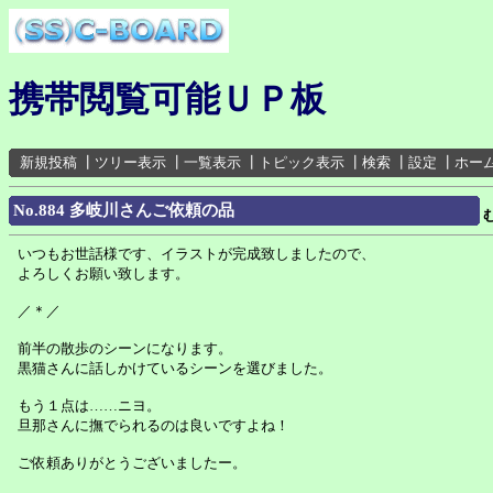
携帯閲覧可能ＵＰ板
新規投稿
┃
ツリー表示
┃
一覧表示
┃
トピック表示
┃
検索
┃
設定
┃
ホー
No.884 多岐川さんご依頼の品
いつもお世話様です、イラストが完成致しましたので、
よろしくお願い致します。
／＊／
前半の散歩のシーンになります。
黒猫さんに話しかけているシーンを選びました。
もう１点は……ニヨ。
旦那さんに撫でられるのは良いですよね！
ご依頼ありがとうございましたー。