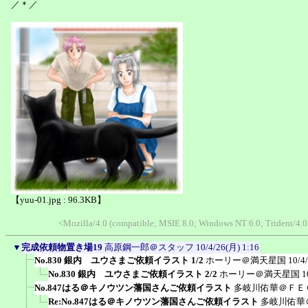
／＊／
【yuu-01.jpg : 96.3KB】
<Mozilla/4.0 (compatible; MSIE 8.0; Windows NT 6.0; Trident/4.
▼
完成依頼物置き場19
高原鋼一郎＠スタッフ
10/4/26(月) 1:16
No.830 銀内 ユウさまご依頼イラスト 1/2
ホーリー＠満天星国
10/4
No.830 銀内 ユウさまご依頼イラスト 2/2
ホーリー＠満天星国
1
No.847はる＠キノウツン藩国さんご依頼イラスト
多岐川佑華＠ＦＥ
Re:No.847はる＠キノウツン藩国さんご依頼イラスト
多岐川佑華