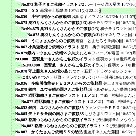
No.873 和子さまご依頼イラスト 2/2
ホーリー＠満天星国
10/7/16
No.878 ＳＳ
黒霧＠土場藩国
10/7/21(水) 22:50
No.850 小宇宙様からの依頼SS
浅田@キノウツン
10/7/24(土) 21:57
No.875 奥羽りんくさんからのご依頼(1/3)
和子＠リワマヒ国
10/7/26(
Re:No.875 奥羽りんくさんからのご依頼(2/3)
和子＠リワマヒ国
1
No.875 奥羽りんくさんからのご依頼(3/3)
和子＠リワマヒ国
1
No.665 うにょさんからのご依頼
若宮 とよたろう＠鍋の国
10/7/2
No.867 小鳥遊敦様ご依頼のイラスト
星月 典子＠詩歌藩国
10/8/2(月
No.879銀内ユウさんご依頼SS
久織えにる＠フィーブル藩国
10/8/2(月
NO.880 室賀兼一さんからご依頼のイラスト
優羽カヲリ＠世界忍者
Re:NO.880 室賀兼一さんからご依頼のイラスト
優羽カヲリ＠世
No.878 守上藤丸さん依頼の品
むつき・萩野・ドラケン＠レンジャー
にまいめ
むつき・萩野・ドラケン＠レンジャー連邦
10/8/10(火) 
No.836 多岐川佑華＠ＦＥＧさんからのご依頼品
矢上ミサ＠鍋の国
No.879 銀内 ユウ＠鍋の国さんご依頼品
坂下真砂＠よんた藩国
10/
No.877 猫野和錆さまご依頼イラスト（１／２）
竿崎 裕樹＠よんた
No.877 猫野和錆さまご依頼イラスト（２／２）
竿崎 裕樹＠よ
No.852 銀内 ユウさんからのご依頼品
ヴァンダナ＠ＦＥＧ
10/8/24(
No.885 矢上ミサ＠鍋の国さまご依頼SS
ちひろ@リワマヒ国
10/8/29(
No,882 都築つらねさんからのご依頼イラスト
沢邑勝海＠キノウツン
No,882 都築つらねさんからのご依頼イラスト・２
沢邑勝海＠キ
No.887 かくたさんご依頼ＳＳの納品
雷羅来＠よんた藩国
10/9/2(木