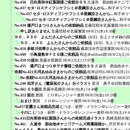
No.436 日向美弥＠紅葉国様ご依頼分ＳＳ
久遠寺 那由他＠ナニワ
No.437 セタ･ロスティフンケフシミ＠星鋼京さんから...
和子＠リワ
No.437 セタ･ロスティフンケフシミ＠星鋼京さんから...
和子＠リ
No.437 セタ･ロスティフンケフシミ＠星鋼京さんから...
和子
No.439 瀬戸口まつりさんからの依頼納品
玄霧弦耶＠玄霧藩国
08/8/2
申し訳ありません
玄霧弦耶＠玄霧藩国
08/8/21(木) 8:30
ＮＯ．４３０ よんたさんからのご依頼品（1/2）
矢上ミサ＠鍋の国
ＮＯ．４３０ よんたさんからのご依頼品（2/2）
矢上ミサ＠鍋
No.416 多岐川佑華さんからのご依頼品
霧原涼＠芥辺境藩国
08/8/21(
No.449 小鳥遊敦＠ＦＥＧ様ご依頼品
和志＠akiharu国
08/8/23(土) 0
No.459 SS提出
黒霧＠星鋼京
08/8/23(土) 15:07
No.455 瀬戸口まつり＠ヲチ藩様ご依頼分ＳＳ
久遠寺 那由他＠ナ
依頼No.421久珂あゆみさまからのご依頼品
松井@FEG
08/8/25(月) 21
Re:依頼No.421久珂あゆみさまからのご依頼品
松井@FEG
08/8/2
No.240 伯牙さん（鷺坂祐介さん）分イラスト
星月 典子＠詩歌藩国
No.462 ＳＳ提出
黒霧＠星鋼京
08/8/28(木) 14:49
No.322 提出
豊国 ミロ＠レンジャー連邦
08/8/29(金) 16:20
おまけ
豊国 ミロ＠レンジャー連邦
08/8/29(金) 16:20
No457玄霧さん依頼品完成
むつき・萩野・ドラケン＠レンジャー連
そのに
むつき・萩野・ドラケン＠レンジャー連邦
08/8/30(土) 9:4
No.435日向美弥＠紅葉国さんからの依頼完成イラスト
黒崎克耶＠海
No.461 久遠寺 那由他＠ナニワアームズ商藩国様か...
芹沢琴＠Ｆ
Ｎｏ４３４ 蒼のあおひと＠海法よけ藩国さまご依頼品
くぎゃ～と