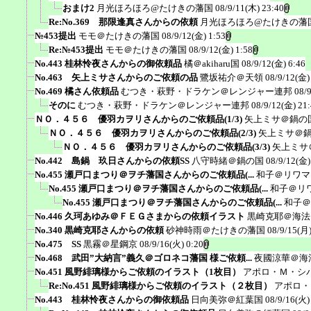
おまけ2
月光ほろほろ@たけきの藩国
08/9/11(木) 23:40
Re:No.369 那限逢真さんからの依頼
月光ほろほろ@たけきの藩
№453提出
モモ＠たけきの藩国
08/9/12(金) 1:53
Re:№453提出
モモ＠たけきの藩国
08/9/12(金) 1:58
No.443 桂林怜夜さんからの御依頼品
橘＠akiharu国
08/9/12(金) 6:46
No.463 矢上ミサさんからのご依頼の品
鷺坂祐介＠天領
08/9/12(金)
No.469 橘さん依頼品
むつき・萩野・ドラケン＠レンジャー連邦
08/
そのに
むつき・萩野・ドラケン＠レンジャー連邦
08/9/12(金) 21
ＮＯ．４５６ 優羽カヲリさんからのご依頼品(1/3)
矢上ミサ＠鍋の
ＮＯ．４５６ 優羽カヲリさんからのご依頼品(2/3)
矢上ミサ＠
ＮＯ．４５６ 優羽カヲリさんからのご依頼品(3/3)
矢上ミサ
No.442 島鍋 玖日さんからの依頼SS
八守時緒＠鍋の国
08/9/12(金)
No.455 瀬戸口まつり＠ヲチ藩国さんからのご依頼品(...
和子＠リワマ
No.455 瀬戸口まつり＠ヲチ藩国さんからのご依頼品(...
和子＠リ
No.455 瀬戸口まつり＠ヲチ藩国さんからのご依頼品(...
和子＠
No.446 久珂あゆみ＠ＦＥＧさまからの依頼イラスト
黒崎克耶＠海法
No.340 黒崎克耶さんからの依頼
砂神時雨＠たけきの藩国
08/9/15(月)
No.475 SS
黒霧＠星鋼京
08/9/16(火) 0:20
No.468 武田”大納言”義久＠ゴロネコ藩国 様ご依頼...
夜國涼華＠海
No.451 風野緋璃様からご依頼のイラスト（1枚目）
アポロ・Ｍ・シ
Re:No.451 風野緋璃様からご依頼のイラスト（２枚目）
アポロ・
No.443 桂林怜夜さんからの御依頼品
日向美弥＠紅葉国
08/9/16(火)