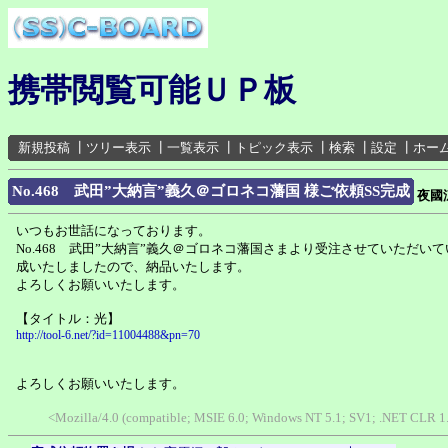
携帯閲覧可能ＵＰ板
新規投稿
┃
ツリー表示
┃
一覧表示
┃
トピック表示
┃
検索
┃
設定
┃
ホー
No.468 武田”大納言”義久＠ゴロネコ藩国 様ご依頼SS完成
夜國
いつもお世話になっております。
No.468 武田”大納言”義久＠ゴロネコ藩国さまより受注させていただいて
成いたしましたので、納品いたします。
よろしくお願いいたします。
【タイトル：光】
http://tool-6.net/?id=11004488&pn=70
よろしくお願いいたします。
<Mozilla/4.0 (compatible; MSIE 6.0; Windows NT 5.1; SV1; .NET CLR 1