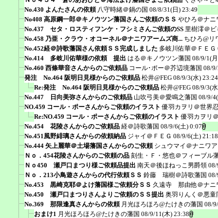
No.430 よんたさんの依頼
八守時緒＠鍋の国
08/8/31(日) 23:49
No408 高原鋼一郎＠キノウツン藩国さんご依頼のＳＳ
やひろ＠ナニ
No.437 セタ・ロスティフンケ・フシミさんご依頼のSS
里樹澪＠ビ
No.458 乃亜・クラウ・オコーネル＠ナニワアームズ商...
ちひろ@リ
No.452経＠詩歌藩国さん依頼ＳＳ完成しました
多岐川佑華＠ＦＥＧ
No.414 多岐川佑華様の依頼 提出
はる＠キノウツン藩国
08/9/1(月
No.460 西條華音さんからのご依頼品
コール･ポー＠芥辺境藩国
08/9
発注 No.464 阪明日見様からのご依頼品
松井@FEG
08/9/3(水) 23:24
Re:発注 No.464 阪明日見様からのご依頼品
松井@FEG
08/9/3(水
No.447 日向美弥さんからのご依頼品
山吹弓美＠愛鳴之藩国
08/9/4
NO.459 コール・ポーさんからご依頼のイラスト
優羽カヲリ＠世界
Re:NO.459 コール・ポーさんからご依頼のイラスト
優羽カヲリ
No.454 花陵さんからのご依頼品
経＠詩歌藩国
08/9/6(土) 0:07
No.451風野緋璃さんからの依頼納品
ジャイ＠ＦＥＧ
08/9/6(土) 21:18
No.444 矢上麗華＠土場藩国さんからのご依頼
シュウマイ＠ナニワア
Ｎｏ．454花陵さんからのご依頼の品
刻生・Ｆ・悠也＠フィーブル
Ｎｏ450 瀬戸口まつり様ご依頼品提出
南天＠後ほねっこ男爵領
08/
Ｎｏ．213小鳥遊さんからの代行依頼ＳＳ
鈴藤 瑞樹＠詩歌藩国
08/
No.453 黒崎克耶＠よけ藩国様ご依頼分ＳＳ
久遠寺 那由他＠ナニ
No.450 瀬戸口まつりさんよりご依頼のＳＳ提出
奥羽りんく＠悪童
No.369 那限逢真さんからの依頼
月光ほろほろ@たけきの藩国
08/9
おまけ1
月光ほろほろ@たけきの藩国
08/9/11(木) 23:38