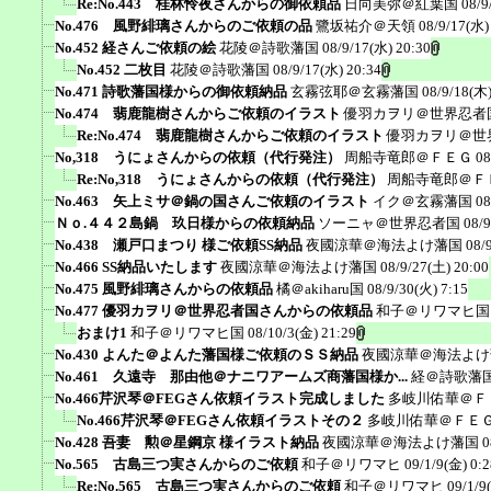
Re:No.443 桂林怜夜さんからの御依頼品
日向美弥＠紅葉国
08/9
No.476 風野緋璃さんからのご依頼の品
鷺坂祐介＠天領
08/9/17(水)
No.452 経さんご依頼の絵
花陵＠詩歌藩国
08/9/17(水) 20:30
No.452 二枚目
花陵＠詩歌藩国
08/9/17(水) 20:34
No.471 詩歌藩国様からの御依頼納品
玄霧弦耶＠玄霧藩国
08/9/18(木)
No.474 翡鹿龍樹さんからご依頼のイラスト
優羽カヲリ＠世界忍者
Re:No.474 翡鹿龍樹さんからご依頼のイラスト
優羽カヲリ＠世
No,318 うにょさんからの依頼（代行発注）
周船寺竜郎＠ＦＥＧ
08
Re:No,318 うにょさんからの依頼（代行発注）
周船寺竜郎＠Ｆ
No.463 矢上ミサ＠鍋の国さんご依頼のイラスト
イク＠玄霧藩国
08
Ｎｏ.４４２島鍋 玖日様からの依頼納品
ソーニャ＠世界忍者国
08/9
No.438 瀬戸口まつり 様ご依頼SS納品
夜國涼華＠海法よけ藩国
08/
No.466 SS納品いたします
夜國涼華＠海法よけ藩国
08/9/27(土) 20:00
No.475 風野緋璃さんからの依頼品
橘＠akiharu国
08/9/30(火) 7:15
No.477 優羽カヲリ＠世界忍者国さんからの依頼品
和子＠リワマヒ国
おまけ1
和子＠リワマヒ国
08/10/3(金) 21:29
No.430 よんた＠よんた藩国様ご依頼のＳＳ納品
夜國涼華＠海法よけ
No.461 久遠寺 那由他＠ナニワアームズ商藩国様か...
経＠詩歌藩
No.466芹沢琴＠FEGさん依頼イラスト完成しました
多岐川佑華＠Ｆ
No.466芹沢琴＠FEGさん依頼イラストその２
多岐川佑華＠ＦＥ
No.428 吾妻 勲＠星鋼京 様イラスト納品
夜國涼華＠海法よけ藩国
0
No.565 古島三つ実さんからのご依頼
和子＠リワマヒ
09/1/9(金) 0:2
Re:No.565 古島三つ実さんからのご依頼
和子＠リワマヒ
09/1/9