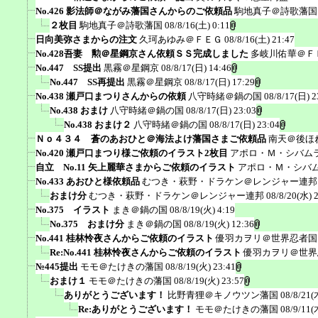
No.426 影法師＠ながみ藩国さんからのご依頼品
駒地真子＠詩歌藩国
２枚目
駒地真子＠詩歌藩国
08/8/16(土) 0:11
日向美弥さまからの注文
久珂あゆみ＠ＦＥＧ
08/8/16(土) 21:47
No.428吾妻 勲＠星鋼京さん依頼ＳＳ完成しました
多岐川佑華＠Ｆ
No.447 SS提出
黒霧＠星鋼京
08/8/17(日) 14:46
No.447 SS再提出
黒霧＠星鋼京
08/8/17(日) 17:29
No.438 瀬戸口まつりさんからの依頼
八守時緒＠鍋の国
08/8/17(日) 2
No.438 おまけ
八守時緒＠鍋の国
08/8/17(日) 23:03
No.438 おまけ２
八守時緒＠鍋の国
08/8/17(日) 23:04
Ｎｏ４３４ 蒼のあおひと＠海法よけ藩国さまご依頼品
南天＠後ほ
No.420 瀬戸口まつり様ご依頼のイラスト2枚目
アポロ・Ｍ・シバム
自立 No.11 矢上麗華さまからご依頼のイラスト
アポロ・Ｍ・シバ
No.433 あおひと様依頼品
むつき・萩野・ドラケン＠レンジャー連邦
おまけ分
むつき・萩野・ドラケン＠レンジャー連邦
08/8/20(水) 
No.375 イラスト
まき＠鍋の国
08/8/19(火) 4:19
No.375 おまけ分
まき＠鍋の国
08/8/19(火) 12:36
No.441 桂林怜夜さんからご依頼のイラスト
優羽カヲリ＠世界忍者国
Re:No.441 桂林怜夜さんからご依頼のイラスト
優羽カヲリ＠世界
№445提出
モモ＠たけきの藩国
08/8/19(火) 23:41
おまけ１
モモ＠たけきの藩国
08/8/19(火) 23:57
ありがとうございます！
比野青狸＠キノウツン藩国
08/8/21(
Re:ありがとうございます！
モモ＠たけきの藩国
08/9/11(