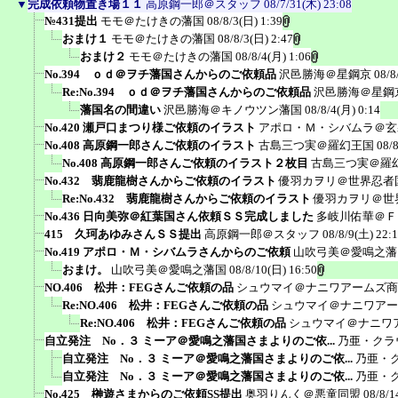
▼
完成依頼物置き場１１
高原鋼一郎＠スタッフ
08/7/31(木) 23:08
№431提出
モモ＠たけきの藩国
08/8/3(日) 1:39
おまけ１
モモ＠たけきの藩国
08/8/3(日) 2:47
おまけ２
モモ＠たけきの藩国
08/8/4(月) 1:06
No.394 ｏｄ＠ヲチ藩国さんからのご依頼品
沢邑勝海＠星鋼京
08/8
Re:No.394 ｏｄ＠ヲチ藩国さんからのご依頼品
沢邑勝海＠星鋼
藩国名の間違い
沢邑勝海＠キノウツン藩国
08/8/4(月) 0:14
No.420 瀬戸口まつり様ご依頼のイラスト
アポロ・Ｍ・シバムラ＠玄
No.408 高原鋼一郎さんご依頼のイラスト
古島三つ実＠羅幻王国
08/
No.408 高原鋼一郎さんご依頼のイラスト２枚目
古島三つ実＠羅
No.432 翡鹿龍樹さんからご依頼のイラスト
優羽カヲリ＠世界忍者
Re:No.432 翡鹿龍樹さんからご依頼のイラスト
優羽カヲリ＠世
No.436 日向美弥＠紅葉国さん依頼ＳＳ完成しました
多岐川佑華＠Ｆ
415 久珂あゆみさんＳＳ提出
高原鋼一郎＠スタッフ
08/8/9(土) 22:
No.419 アポロ・Ｍ・シバムラさんからのご依頼
山吹弓美＠愛鳴之藩
おまけ。
山吹弓美＠愛鳴之藩国
08/8/10(日) 16:50
NO.406 松井：FEGさんご依頼の品
シュウマイ＠ナニワアームズ商
Re:NO.406 松井：FEGさんご依頼の品
シュウマイ＠ナニワアー
Re:NO.406 松井：FEGさんご依頼の品
シュウマイ＠ナニワ
自立発注 No．３ ミーア＠愛鳴之藩国さまよりのご依...
乃亜・クラ
自立発注 No．３ ミーア＠愛鳴之藩国さまよりのご依...
乃亜・
自立発注 No．３ ミーア＠愛鳴之藩国さまよりのご依...
乃亜・
No.425 榊遊さまからのご依頼SS提出
奥羽りんく＠悪童同盟
08/8/1