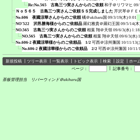
Re:No.565 古島三つ実さんからのご依頼
和子＠リワマヒ
09/
Ｎｏ５６５ 古島三つ実さんご依頼ＳＳ完成しました
芹沢琴＠ＦＥ
No.606 夜國涼華さんからのご依頼
橘＠akiharu国
09/3/19(木) 0:01
NO'522 沢邑勝海様からのご依頼品
羅幻雅貴＠羅幻王国
09/5/14(木)
NO.565 古島三つ実さんからのご依頼
相葉 翔＠天領
09/6/3(水) 1:18
NO.565 古島三つ実さんからのご依頼
相葉 翔＠天領
09/6/3(水) 
No.606-2 夜國涼華様からのご依頼品 1/2
可西＠涼州藩国
10/11/13(
No.606-2 夜國涼華様からのご依頼品 2/2
可西＠涼州藩国
10/11/
新規投稿
┃
ツリー表示
┃
一覧表示
┃
トピック表示
┃
検索
┃
設定
┃
ホー
┃
ページ：
記事番号：
茶板管理担当 リバーウィンド＠akiharu国