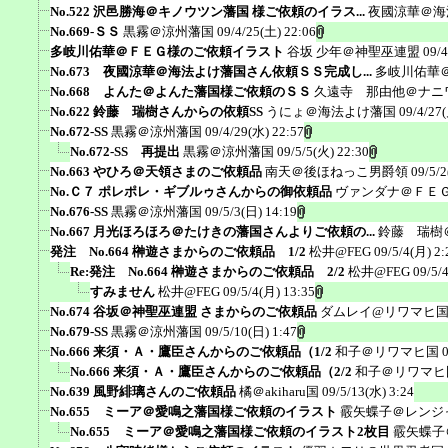
No.522 沢邑勝海＠キノウツン藩国 様ご依頼のイラス...
夜國涼華＠海
No.669-ＳＳ
黒霧＠涼州藩国
09/4/25(土) 22:06
多岐川佑華＠ＦＥＧ様のご依頼イラスト
谷坂 少年＠神聖巫連盟
09/4
No.673 夜國涼華＠海法よけ藩国さん依頼ＳＳ完成し...
多岐川佑華
No.668 よんた＠よんた藩国様ご依頼のＳＳ
久遠寺 那由他＠ナニ
No.622 鈴藤 瑞樹さんからの依頼SS
うにょ＠海法よけ藩国
09/4/27
No.672-SS
黒霧＠涼州藩国
09/4/29(水) 22:57
No.672-SS 再提出
黒霧＠涼州藩国
09/5/5(火) 22:30
No.663 やひろ＠天領さまのご依頼品
南天＠後ほねっこ男爵領
09/5/2
No.Ｃ７ ポレポレ・ギブルゥさんからの御依頼品
ヴァンダナ＠ＦＥ
No.676-SS
黒霧＠涼州藩国
09/5/3(日) 14:19
No.667 月光ほろほろ＠たけきの藩国さんよりご依頼の...
鈴藤 瑞樹
発注 No.664 榊遊さまからのご依頼品 1/2
松井@FEG
09/5/4(月) 2:
Re:発注 No.664 榊遊さまからのご依頼品 2/2
松井@FEG
09/5/
すみません
松井@FEG
09/5/4(月) 13:35
No.674 谷坂＠神聖巫連盟 さまからのご依頼品
ダムレイ@リワマヒ
No.679-SS
黒霧＠涼州藩国
09/5/10(日) 1:47
No.666 来須・Ａ・鷹臣さんからのご依頼品（1/2
和子＠リワマヒ国
No.666 来須・Ａ・鷹臣さんからのご依頼品（2/2
和子＠リワマヒ
No.639 風野緋璃さんのご依頼品
橘＠akiharu国
09/5/13(水) 3:24
No.655 ミーア＠愛鳴之藩国様ご依頼のイラスト
霰矢蝶子＠レンジ
No.655 ミーア＠愛鳴之藩国様ご依頼のイラスト2枚目
霰矢蝶子