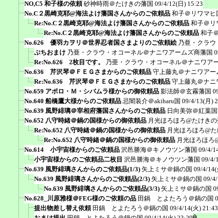
NO,C5 和子様の依頼
砂神時雨＠たけきの藩国
09/4/12(日) 15:23
No.C２黒崎克耶@海法よけ藩国さんからのご依頼品
和子＠リワマヒ
Re:No.C２黒崎克耶@海法よけ藩国さんからのご依頼品
和子＠リ
Re:No.C２黒崎克耶@海法よけ藩国さんからのご依頼品
和子
No.626 優羽カヲリ＠世界忍者国さまよりのご依頼絵
乃亜・クラウ
ぷちおまけ
乃亜・クラウ・オコーネル＠ナニワアームズ商藩国
0
Re:No.626 2枚目です。
乃亜・クラウ・オコーネル＠ナニワア
No.636 芹沢琴＠ＦＥＧさまからのご依頼品
守上藤丸＠ナニワアー
Re:No.636 芹沢琴＠ＦＥＧさまからのご依頼品
守上藤丸＠ナニ
No.659 アポロ・Ｍ・シバムラ様からの御依頼品
影法師＠玄霧藩国
0
No.640 船橋鷹大様からのご依頼品
忌闇装介＠akiharu国
09/4/13(月) 
No.639 風野緋璃＠宰相府藩国さんからのご依頼品
日向美弥＠紅葉国
No.652 八守時緒＠鍋の国様からの御依頼品
月光ほろほろ@たけきの
Re:No.652 八守時緒＠鍋の国様からの御依頼品
月光ほろほろ@た
Re:No.652 八守時緒＠鍋の国様からの御依頼品
月光ほろほろ
No.614 小宇宙様からのご依頼品
沢邑勝海＠キノウツン藩国
09/4/1
小宇宙様からのご依頼品二枚目
沢邑勝海＠キノウツン藩国
09/4/
No.639 風野緋璃さんからのご依頼品(1/3)
矢上ミサ＠鍋の国
09/4/14(
No.639 風野緋璃さんからのご依頼品(2/3)
矢上ミサ＠鍋の国
09/4
No.639 風野緋璃さんからのご依頼品(3/3)
矢上ミサ＠鍋の国
0
No.628_川原雅様＠FEG様のご依頼の品
田鍋 とよたろう＠鍋の国
提出物差し替え依頼
田鍋 とよたろう＠鍋の国
09/4/14(火) 21:43
おまけ提出
田鍋 とよたろう＠鍋の国
09/4/14(火) 23:29