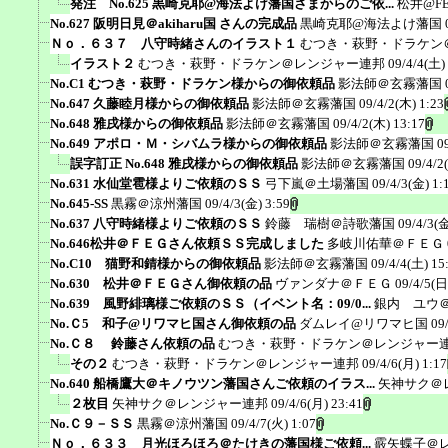
発注 No.625 黒崎克耶@海法よけ藩国さまからのご依...
松井@F
No.627 阪明日見＠akiharu国 さんの完成品
黒崎克耶@海法よけ藩国
Ｎｏ．６３７ 八守時緒さんのイラスト１
むつき・萩野・ドラケン
イラスト２
むつき・萩野・ドラケン＠レンジャー連邦
09/4/4(土)
No.C1 むつき・萩野・ドラケン様からの御依頼品
影法師＠玄霧藩国
No.647 久藤睦月様からの御依頼品
影法師＠玄霧藩国
09/4/2(木) 1:23
No.648 雅戌様からの御依頼品
影法師＠玄霧藩国
09/4/2(木) 13:17
No.649 アポロ・Ｍ・シバムラ様からの御依頼品
影法師＠玄霧藩国
0
誤字訂正 No.648 雅戌様からの御依頼品
影法師＠玄霧藩国
09/4/2
No.631 水仙堂雹様よりご依頼のＳＳ
弓下嵐＠土場藩国
09/4/3(金) 1:
No.645-SS
黒霧＠涼州藩国
09/4/3(金) 3:59
No.637 八守時緒様よりご依頼のＳＳ
鈴藤 瑞樹＠詩歌藩国
09/4/3(金
No.646松井＠ＦＥＧさん依頼ＳＳ完成しました
多岐川佑華＠ＦＥＧ
No.C10 猫野和錆様からの御依頼品
影法師＠玄霧藩国
09/4/4(土) 15
No.630 松井＠ＦＥＧさん御依頼の品
ヴァンダナ＠ＦＥＧ
09/4/5(日
No.639 風野緋璃様ご依頼のＳＳ（イベント名：09/0...
銀内 ユウ
No.Ｃ5 和子@リワマヒ国さん御依頼の品
ダムレイ@リワマヒ国
09
No.Ｃ８ 鈴藤さん依頼の品
むつき・萩野・ドラケン＠レンジャー
その２
むつき・萩野・ドラケン＠レンジャー連邦
09/4/6(月) 1:17
No.640 船橋鷹大＠キノウツン藩国さんご依頼のイラス...
矢神サク＠
２枚目
矢神サク＠レンジャー連邦
09/4/6(月) 23:41
No.Ｃ９－ＳＳ
黒霧＠涼州藩国
09/4/7(火) 1:07
Ｎｏ．６３３ 月光ほろほろ＠たけきの藩国様ご依頼...
霰矢蝶子＠