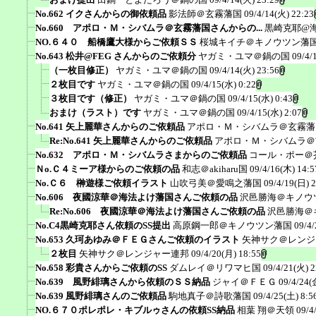
No.662 イクさんからの御依頼品
影法師＠玄霧藩国
09/4/14(火) 22:23
No.660 アポロ・Ｍ・シバムラ＠玄霧藩国さんからの...
黒崎克耶@
NO.６４０ 船橋鷹大様からご依頼ＳＳ
桜城キイチ＠キノウツン藩
No.643 松井@FEG さんからのご依頼分
ヤガミ・ユマ＠鍋の国
09/4/
（一枚目修正）
ヤガミ・ユマ＠鍋の国
09/4/14(火) 23:56
２枚目です
ヤガミ・ユマ＠鍋の国
09/4/15(水) 0:22
３枚目です（修正）
ヤガミ・ユマ＠鍋の国
09/4/15(水) 0:43
おまけ（ラスト）です
ヤガミ・ユマ＠鍋の国
09/4/15(水) 2:07
No.641 矢上麗華さんからのご依頼品
アポロ・Ｍ・シバムラ＠玄霧藩
Re:No.641 矢上麗華さんからのご依頼品
アポロ・Ｍ・シバムラ＠
No.632 アポロ・Ｍ・シバムラさまからのご依頼品
コール・ポー＠
Ｎo.Ｃ４ミーア様からのご依頼の品
和志＠akiharu国
09/4/16(木) 14:5
No.Ｃ６ 榊遊様ご依頼イラスト
山吹弓美＠愛鳴之藩国
09/4/19(日) 
No.606 夜國涼華＠海法よけ藩国さんご依頼の品
沢邑勝海＠キノウ
Re:No.606 夜國涼華＠海法よけ藩国さんご依頼の品
沢邑勝海＠
No.C4黒崎克耶さん依頼のSS提出
高原鋼一郎＠キノウツン藩国
09/4/
No.653 久珂あゆみ＠ＦＥＧさんご依頼のイラスト
矢神サク＠レンジ
２枚目
矢神サク＠レンジャー連邦
09/4/20(月) 18:55
No.658 彩貴さんからご依頼のSS
ダムレイ＠リワマヒ国
09/4/21(火) 2
No.639 風野緋璃さんから依頼のＳＳ納品
ジャイ＠ＦＥＧ
09/4/24(
No.639 風野緋璃さんのご依頼品
駒地真子＠詩歌藩国
09/4/25(土) 8:5
NO.６７０ポレポレ・キブルゥさんの依頼SS納品
相葉 翔＠天領
09/4