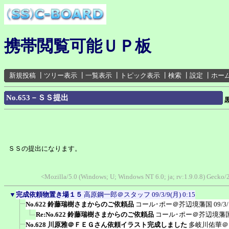
携帯閲覧可能ＵＰ板
新規投稿
┃
ツリー表示
┃
一覧表示
┃
トピック表示
┃
検索
┃
設定
┃
ホー
No.653－ＳＳ提出
ＳＳの提出になります。
<Mozilla/5.0 (Windows; U; Windows NT 6.0; ja; rv:1.9.0.8) Geck
▼
完成依頼物置き場１５
高原鋼一郎＠スタッフ
09/3/9(月) 0:15
No.622 鈴藤瑞樹さまからのご依頼品
コール･ポー＠芥辺境藩国
09/3
Re:No.622 鈴藤瑞樹さまからのご依頼品
コール･ポー＠芥辺境藩
No.628 川原雅＠ＦＥＧさん依頼イラスト完成しました
多岐川佑華＠