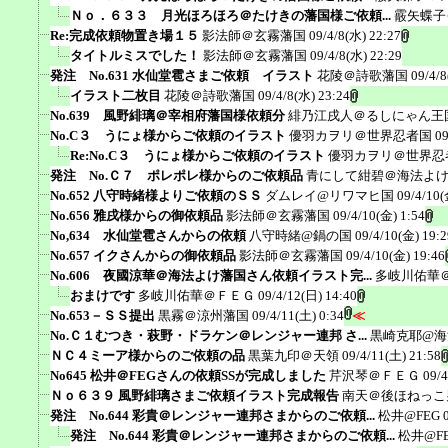
Ｎｏ．６３３ 月光ほろほろ＠たけきの藩国様ご依頼...
霰矢蝶子
Re:完成依頼物置き場１５
影法師＠玄霧藩国
09/4/8(水) 22:27
タイトルミスでした！
影法師＠玄霧藩国
09/4/8(水) 22:29
発注 No.631 水仙堂雹さまご依頼 イラスト
花陵＠詩歌藩国
09/4/8
イラスト二枚目
花陵＠詩歌藩国
09/4/8(水) 23:24
No.639 風野緋璃＠宰相府藩国様依頼分
緋乃江戌人＠るしにゃん王
No.C３ うにょ様からご依頼のイラスト
優羽カヲリ＠世界忍者国
09
Re:No.C３ うにょ様からご依頼のイラスト
優羽カヲリ＠世界忍
発注 No.Ｃ７ ポレポレ様からのご依頼品
青にして紺碧＠海法よ
No.652 八守時緒様よりご依頼のＳＳ
ダムレイ@リワマヒ国
09/4/10(
No.656 雅戌様からの御依頼品
影法師＠玄霧藩国
09/4/10(金) 1:54
No,634 水仙堂雹さんからの依頼
八守時緒@鍋の国
09/4/10(金) 19:2
No.657 イクさんからの御依頼品
影法師＠玄霧藩国
09/4/10(金) 19:46
No.606 夜國涼華＠海法よけ藩国さん依頼イラスト完...
多岐川佑華
おまけです
多岐川佑華＠ＦＥＧ
09/4/12(日) 14:40
No.653－ＳＳ提出
黒霧＠涼州藩国
09/4/11(土) 0:34
≪
No.Ｃ１むつき・萩野・ドラケン＠レンジャー連邦 さ...
黒崎克耶@海
ＮＣ４ミーア様からのご依頼の品
黒葉九印＠天領
09/4/11(土) 21:58
No645 松井＠FEGさんの依頼SSが完成しました
芹沢琴＠ＦＥＧ
09/4
Ｎｏ６３９ 風野緋璃さまご依頼イラスト完成報告
南天＠後ほねっこ
発注 No.644 彩貴＠レンジャー連邦さまからのご依頼...
松井@FEG
発注 No.644 彩貴＠レンジャー連邦さまからのご依頼...
松井@F