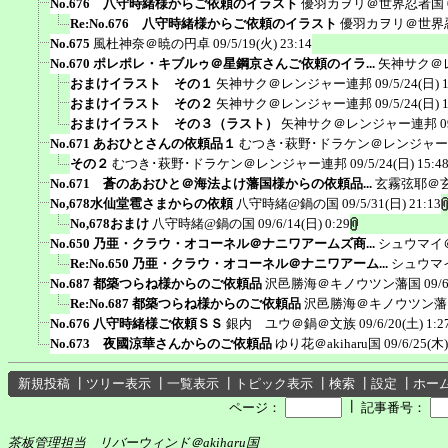
No.676 八守時緒様からご依頼のイラスト
優羽カヲリ＠世界忍者国
Re:No.676 八守時緒様からご依頼のイラスト
優羽カヲリ＠世界
No.675
風杜神奈＠暁の円卓
09/5/19(火) 23:14
No.670 ポレポレ・キブルゥ＠星鋼京さんご依頼のイラ...
矢神サク＠
おまけイラスト その１
矢神サク＠レンジャー連邦
09/5/24(日) 
おまけイラスト その２
矢神サク＠レンジャー連邦
09/5/24(日) 
おまけイラスト その３（ラスト）
矢神サク＠レンジャー連邦
0
No.671 あおひとさんの依頼品１
むつき･萩野･ドラケン＠レンジャ
その２
むつき･萩野･ドラケン＠レンジャー連邦
09/5/24(日) 15:4
No.671 蒼のあおひと＠海法よけ藩国様からの依頼品...
玄霧弦耶＠
No,678水仙堂雹さまからの依頼
八守時緒@鍋の国
09/5/31(日) 21:13
No,678おまけ
八守時緒@鍋の国
09/6/14(日) 0:29
No.650 乃亜・クラウ・オコーネル＠ナニワアームズ商...
シュウマイ
Re:No.650 乃亜・クラウ・オコーネル＠ナニワアーム...
シュウマ
No.687 都築つらね様からのご依頼品
沢邑勝海＠キノウツン藩国
09/
Re:No.687 都築つらね様からのご依頼品
沢邑勝海＠キノウツン藩
No.676 八守時緒様ご依頼ＳＳ
銀内 ユウ＠鍋＠文族
09/6/20(土) 1:2
No.673 夜國涼華さんからのご依頼品
ゆり花＠akiharu国
09/6/25(木)
新規投稿
┃
ツリー表示
┃
一覧表示
┃
トピック表示
┃
検索
┃
設定
┃
ホー
┃
ページ：
記事番号：
茶板管理担当 リバーウィンド＠akiharu国