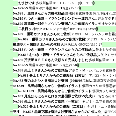
おまけです
多岐川佑華＠ＦＥＧ
09/3/11(水) 19:36
No.629-SS
黒霧＠涼州藩国
09/3/13(金) 15:17
No.628 川原雅さんからの御依頼品
影法師＠玄霧藩国
09/3/16(月) 1:2
No.619 むつき・萩野・ドラケン＠レンジャー連邦さん...
芹沢琴＠Ｆ
No.629 高原鋼一郎＠キノウツン藩国さんご依頼のイラ...
矢神サク＠
二枚目
矢神サク＠レンジャー連邦
09/3/19(木) 23:59
No.609 優羽カヲリさんからのご依頼
アポロ・Ｍ・シバムラ＠玄霧
No.609 優羽カヲリさんからのご依頼(2枚目)
アポロ・Ｍ・シバ
榊遊＠え～藩国さまからの依頼
久珂あゆみ
09/3/20(金) 5:27
No.618 むつき・萩野・ドラケンさんからのご依頼品(...
矢上ミサ＠鍋
No.618 むつき・萩野・ドラケンさんからのご依頼品(...
矢上ミサ
No.636 芹沢琴＠ＦＥＧさん依頼ＳＳ完成しました
多岐川佑華＠ＦＥ
No.635-SS
黒霧＠涼州藩国
09/3/21(土) 9:50
No.638 矢上ミサさんからのご依頼品
アポロ・Ｍ・シバムラ＠玄霧藩
No.638 矢上ミサさんからのご依頼品（2枚目）
アポロ・Ｍ・シバ
No.433 蒼のあおひと＠海法よけ藩国 -(2008/08/02(S...
葉崎京夜＠星
NO.639 風野緋璃さんからご依頼のイラスト
優羽カヲリ＠世界忍者
Re:NO.639 風野緋璃さんからご依頼のイラスト
優羽カヲリ＠世
No.633 月光ほろほろ＠たけきの藩国様ご依頼SS完成い...
ちひろ@リ
No.526 矢上ミサさんからのご依頼（一枚目）
ヤガミ・ユマ＠鍋の国
No.526 矢上ミサさんからのご依頼（二枚目）
ヤガミ・ユマ＠鍋
発注 No.625 黒崎克耶@海法よけ藩国さまからのご依...
松井@FEG