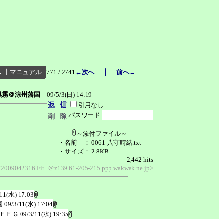
｜
ム
┃
マニュアル
771 / 2741
←次へ
前へ→
黒霧＠涼州藩国
- 09/5/3(日) 14:19 -
引用なし
パスワード
～添付ファイル～
・名前
： 0061-八守時緒.txt
・サイズ
： 2.8KB
2,442 hits
ko/2009042316 Fir...＠z139.61-205-215.ppp.wakwak.ne.jp>
/11(水) 17:03
国
09/3/11(水) 17:04
ＦＥＧ
09/3/11(水) 19:35