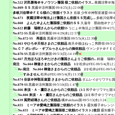
No.522 沢邑勝海＠キノウツン藩国 様ご依頼のイラス...
夜國涼華＠海
No.669-ＳＳ
黒霧＠涼州藩国
09/4/25(土) 22:06
多岐川佑華＠ＦＥＧ様のご依頼イラスト
谷坂 少年＠神聖巫連盟
09/4
No.673 夜國涼華＠海法よけ藩国さん依頼ＳＳ完成し...
多岐川佑華
No.668 よんた＠よんた藩国様ご依頼のＳＳ
久遠寺 那由他＠ナニ
No.622 鈴藤 瑞樹さんからの依頼SS
うにょ＠海法よけ藩国
09/4/27
No.672-SS
黒霧＠涼州藩国
09/4/29(水) 22:57
No.672-SS 再提出
黒霧＠涼州藩国
09/5/5(火) 22:30
No.663 やひろ＠天領さまのご依頼品
南天＠後ほねっこ男爵領
09/5/2
No.Ｃ７ ポレポレ・ギブルゥさんからの御依頼品
ヴァンダナ＠ＦＥ
No.676-SS
黒霧＠涼州藩国
09/5/3(日) 14:19
≪
No.667 月光ほろほろ＠たけきの藩国さんよりご依頼の...
鈴藤 瑞樹
発注 No.664 榊遊さまからのご依頼品 1/2
松井@FEG
09/5/4(月) 2:
Re:発注 No.664 榊遊さまからのご依頼品 2/2
松井@FEG
09/5/
すみません
松井@FEG
09/5/4(月) 13:35
No.674 谷坂＠神聖巫連盟 さまからのご依頼品
ダムレイ@リワマヒ
No.679-SS
黒霧＠涼州藩国
09/5/10(日) 1:47
No.666 来須・Ａ・鷹臣さんからのご依頼品（1/2
和子＠リワマヒ国
No.666 来須・Ａ・鷹臣さんからのご依頼品（2/2
和子＠リワマヒ
No.639 風野緋璃さんのご依頼品
橘＠akiharu国
09/5/13(水) 3:24
No.655 ミーア＠愛鳴之藩国様ご依頼のイラスト
霰矢蝶子＠レンジ
No.655 ミーア＠愛鳴之藩国様ご依頼のイラスト2枚目
霰矢蝶子