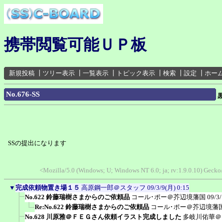
携帯閲覧可能ＵＰ板
新規投稿
┃
ツリー表示
┃
一覧表示
┃
トピック表示
┃
検索
┃
設定
┃
ホー
No.676-SS
SSの提出になります
<Mozilla/5.0 (Windows; U; Windows NT 6.0; ja; rv:1.9.0.10) Gec
▼
完成依頼物置き場１５
高原鋼一郎＠スタッフ
09/3/9(月) 0:15
No.622 鈴藤瑞樹さまからのご依頼品
コール･ポー＠芥辺境藩国
09/3
Re:No.622 鈴藤瑞樹さまからのご依頼品
コール･ポー＠芥辺境藩
No.628 川原雅＠ＦＥＧさん依頼イラスト完成しました
多岐川佑華＠