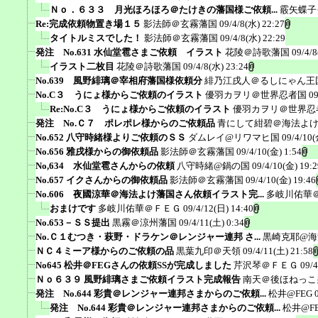
Ｎｏ．６３３ 月光ほろほろ＠たけきの藩国様ご依頼...
霰矢蝶子
Re:完成依頼物置き場１５
影法師＠玄霧藩国
09/4/8(水) 22:27
タイトルミスでした！
影法師＠玄霧藩国
09/4/8(水) 22:29
発注 No.631 水仙堂雹さまご依頼 イラスト
花陵＠詩歌藩国
09/4/8
イラスト二枚目
花陵＠詩歌藩国
09/4/8(水) 23:24
No.639 風野緋璃＠宰相府藩国様依頼分
緋乃江戌人＠るしにゃん王
No.C３ うにょ様からご依頼のイラスト
優羽カヲリ＠世界忍者国
09
Re:No.C３ うにょ様からご依頼のイラスト
優羽カヲリ＠世界忍
発注 No.Ｃ７ ポレポレ様からのご依頼品
青にして紺碧＠海法よ
No.652 八守時緒様よりご依頼のＳＳ
ダムレイ@リワマヒ国
09/4/10(
No.656 雅戌様からの御依頼品
影法師＠玄霧藩国
09/4/10(金) 1:54
No,634 水仙堂雹さんからの依頼
八守時緒@鍋の国
09/4/10(金) 19:2
No.657 イクさんからの御依頼品
影法師＠玄霧藩国
09/4/10(金) 19:46
No.606 夜國涼華＠海法よけ藩国さん依頼イラスト完...
多岐川佑華
おまけです
多岐川佑華＠ＦＥＧ
09/4/12(日) 14:40
No.653－ＳＳ提出
黒霧＠涼州藩国
09/4/11(土) 0:34
No.Ｃ１むつき・萩野・ドラケン＠レンジャー連邦 さ...
黒崎克耶@海
ＮＣ４ミーア様からのご依頼の品
黒葉九印＠天領
09/4/11(土) 21:58
No645 松井＠FEGさんの依頼SSが完成しました
芹沢琴＠ＦＥＧ
09/4
Ｎｏ６３９ 風野緋璃さまご依頼イラスト完成報告
南天＠後ほねっこ
発注 No.644 彩貴＠レンジャー連邦さまからのご依頼...
松井@FEG
発注 No.644 彩貴＠レンジャー連邦さまからのご依頼...
松井@F