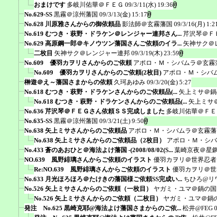
おまけです
多岐川佑華＠ＦＥＧ
09/3/11(水) 19:36
No.629-SS
黒霧＠涼州藩国
09/3/13(金) 15:17
No.628 川原雅さんからの御依頼品
影法師＠玄霧藩国
09/3/16(月) 1:2
No.619 むつき・萩野・ドラケン＠レンジャー連邦さん...
芹沢琴＠Ｆ
No.629 高原鋼一郎＠キノウツン藩国さんご依頼のイラ...
矢神サク＠
二枚目
矢神サク＠レンジャー連邦
09/3/19(木) 23:59
No.609 優羽カヲリさんからのご依頼
アポロ・Ｍ・シバムラ＠玄霧
No.609 優羽カヲリさんからのご依頼(2枚目)
アポロ・Ｍ・シバ
榊遊＠え～藩国さまからの依頼
久珂あゆみ
09/3/20(金) 5:27
No.618 むつき・萩野・ドラケンさんからのご依頼品(...
矢上ミサ＠鍋
No.618 むつき・萩野・ドラケンさんからのご依頼品(...
矢上ミサ
No.636 芹沢琴＠ＦＥＧさん依頼ＳＳ完成しました
多岐川佑華＠ＦＥ
No.635-SS
黒霧＠涼州藩国
09/3/21(土) 9:50
No.638 矢上ミサさんからのご依頼品
アポロ・Ｍ・シバムラ＠玄霧藩
No.638 矢上ミサさんからのご依頼品（2枚目）
アポロ・Ｍ・シバ
No.433 蒼のあおひと＠海法よけ藩国 -(2008/08/02(S...
葉崎京夜＠星
NO.639 風野緋璃さんからご依頼のイラスト
優羽カヲリ＠世界忍者
Re:NO.639 風野緋璃さんからご依頼のイラスト
優羽カヲリ＠世
No.633 月光ほろほろ＠たけきの藩国様ご依頼SS完成い...
ちひろ@リ
No.526 矢上ミサさんからのご依頼（一枚目）
ヤガミ・ユマ＠鍋の国
No.526 矢上ミサさんからのご依頼（二枚目）
ヤガミ・ユマ＠鍋
発注 No.625 黒崎克耶@海法よけ藩国さまからのご依...
松井@FEG