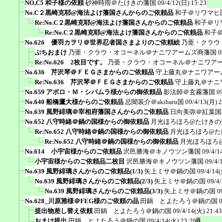
NO,C5 和子様の依頼
砂神時雨＠たけきの藩国
09/4/12(日) 15:23
No.C２黒崎克耶@海法よけ藩国さんからのご依頼品
和子＠リワマヒ
Re:No.C２黒崎克耶@海法よけ藩国さんからのご依頼品
和子＠リ
Re:No.C２黒崎克耶@海法よけ藩国さんからのご依頼品
和子
No.626 優羽カヲリ＠世界忍者国さまよりのご依頼絵
乃亜・クラウ
ぷちおまけ
乃亜・クラウ・オコーネル＠ナニワアームズ商藩国
0
Re:No.626 2枚目です。
乃亜・クラウ・オコーネル＠ナニワア
No.636 芹沢琴＠ＦＥＧさまからのご依頼品
守上藤丸＠ナニワアー
Re:No.636 芹沢琴＠ＦＥＧさまからのご依頼品
守上藤丸＠ナニ
No.659 アポロ・Ｍ・シバムラ様からの御依頼品
影法師＠玄霧藩国
0
No.640 船橋鷹大様からのご依頼品
忌闇装介＠akiharu国
09/4/13(月) 
No.639 風野緋璃＠宰相府藩国さんからのご依頼品
日向美弥＠紅葉国
No.652 八守時緒＠鍋の国様からの御依頼品
月光ほろほろ@たけきの
Re:No.652 八守時緒＠鍋の国様からの御依頼品
月光ほろほろ@た
Re:No.652 八守時緒＠鍋の国様からの御依頼品
月光ほろほろ
No.614 小宇宙様からのご依頼品
沢邑勝海＠キノウツン藩国
09/4/1
小宇宙様からのご依頼品二枚目
沢邑勝海＠キノウツン藩国
09/4/
No.639 風野緋璃さんからのご依頼品(1/3)
矢上ミサ＠鍋の国
09/4/14(
No.639 風野緋璃さんからのご依頼品(2/3)
矢上ミサ＠鍋の国
09/4
No.639 風野緋璃さんからのご依頼品(3/3)
矢上ミサ＠鍋の国
0
No.628_川原雅様＠FEG様のご依頼の品
田鍋 とよたろう＠鍋の国
提出物差し替え依頼
田鍋 とよたろう＠鍋の国
09/4/14(火) 21:43
おまけ提出
田鍋 とよたろう＠鍋の国
09/4/14(火) 23:29