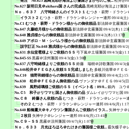
発注 No.625 黒崎克耶@海法よけ藩国さまからのご依...
松井@F
No.627 阪明日見＠akiharu国 さんの完成品
黒崎克耶@海法よけ藩国
Ｎｏ．６３７ 八守時緒さんのイラスト１
むつき・萩野・ドラケン
イラスト２
むつき・萩野・ドラケン＠レンジャー連邦
09/4/4(土)
No.C1 むつき・萩野・ドラケン様からの御依頼品
影法師＠玄霧藩国
No.647 久藤睦月様からの御依頼品
影法師＠玄霧藩国
09/4/2(木) 1:23
No.648 雅戌様からの御依頼品
影法師＠玄霧藩国
09/4/2(木) 13:17
No.649 アポロ・Ｍ・シバムラ様からの御依頼品
影法師＠玄霧藩国
0
誤字訂正 No.648 雅戌様からの御依頼品
影法師＠玄霧藩国
09/4/2
No.631 水仙堂雹様よりご依頼のＳＳ
弓下嵐＠土場藩国
09/4/3(金) 1:
No.645-SS
黒霧＠涼州藩国
09/4/3(金) 3:59
No.637 八守時緒様よりご依頼のＳＳ
鈴藤 瑞樹＠詩歌藩国
09/4/3(金
No.646松井＠ＦＥＧさん依頼ＳＳ完成しました
多岐川佑華＠ＦＥＧ
No.C10 猫野和錆様からの御依頼品
影法師＠玄霧藩国
09/4/4(土) 15
No.630 松井＠ＦＥＧさん御依頼の品
ヴァンダナ＠ＦＥＧ
09/4/5(日
No.639 風野緋璃様ご依頼のＳＳ（イベント名：09/0...
銀内 ユウ
No.Ｃ5 和子@リワマヒ国さん御依頼の品
ダムレイ@リワマヒ国
09
No.Ｃ８ 鈴藤さん依頼の品
むつき・萩野・ドラケン＠レンジャー
その２
むつき・萩野・ドラケン＠レンジャー連邦
09/4/6(月) 1:17
No.640 船橋鷹大＠キノウツン藩国さんご依頼のイラス...
矢神サク＠
２枚目
矢神サク＠レンジャー連邦
09/4/6(月) 23:41
No.Ｃ９－ＳＳ
黒霧＠涼州藩国
09/4/7(火) 1:07
Ｎｏ．６３３ 月光ほろほろ＠たけきの藩国様ご依頼...
霰矢蝶子＠