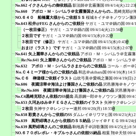
No.662 イクさんからの御依頼品
影法師＠玄霧藩国
09/4/14(火) 22:23
No.660 アポロ・Ｍ・シバムラ＠玄霧藩国さんからの...
黒崎克耶@
NO.６４０ 船橋鷹大様からご依頼ＳＳ
桜城キイチ＠キノウツン藩
No.643 松井@FEG さんからのご依頼分
ヤガミ・ユマ＠鍋の国
09/4/
（一枚目修正）
ヤガミ・ユマ＠鍋の国
09/4/14(火) 23:56
２枚目です
ヤガミ・ユマ＠鍋の国
09/4/15(水) 0:22
３枚目です（修正）
ヤガミ・ユマ＠鍋の国
09/4/15(水) 0:43
おまけ（ラスト）です
ヤガミ・ユマ＠鍋の国
09/4/15(水) 2:07
No.641 矢上麗華さんからのご依頼品
アポロ・Ｍ・シバムラ＠玄霧藩
Re:No.641 矢上麗華さんからのご依頼品
アポロ・Ｍ・シバムラ＠
No.632 アポロ・Ｍ・シバムラさまからのご依頼品
コール・ポー＠
Ｎo.Ｃ４ミーア様からのご依頼の品
和志＠akiharu国
09/4/16(木) 14:5
No.Ｃ６ 榊遊様ご依頼イラスト
山吹弓美＠愛鳴之藩国
09/4/19(日) 
No.606 夜國涼華＠海法よけ藩国さんご依頼の品
沢邑勝海＠キノウ
Re:No.606 夜國涼華＠海法よけ藩国さんご依頼の品
沢邑勝海＠
No.C4黒崎克耶さん依頼のSS提出
高原鋼一郎＠キノウツン藩国
09/4/
No.653 久珂あゆみ＠ＦＥＧさんご依頼のイラスト
矢神サク＠レンジ
２枚目
矢神サク＠レンジャー連邦
09/4/20(月) 18:55
No.658 彩貴さんからご依頼のSS
ダムレイ＠リワマヒ国
09/4/21(火) 2
No.639 風野緋璃さんから依頼のＳＳ納品
ジャイ＠ＦＥＧ
09/4/24(
No.639 風野緋璃さんのご依頼品
駒地真子＠詩歌藩国
09/4/25(土) 8:5
NO.６７０ポレポレ・キブルゥさんの依頼SS納品
相葉 翔＠天領
09/4