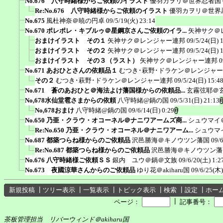
No.676 八守時緒様からご依頼のイラスト
優羽カヲリ＠世界忍者国
Re:No.676 八守時緒様からご依頼のイラスト
優羽カヲリ＠世界
No.675
風杜神奈＠暁の円卓
09/5/19(火) 23:14
No.670 ポレポレ・キブルゥ＠星鋼京さんご依頼のイラ...
矢神サク＠
おまけイラスト その１
矢神サク＠レンジャー連邦
09/5/24(日) 
おまけイラスト その２
矢神サク＠レンジャー連邦
09/5/24(日) 
おまけイラスト その３（ラスト）
矢神サク＠レンジャー連邦
0
No.671 あおひとさんの依頼品１
むつき･萩野･ドラケン＠レンジャ
その２
むつき･萩野･ドラケン＠レンジャー連邦
09/5/24(日) 15:4
No.671 蒼のあおひと＠海法よけ藩国様からの依頼品...
玄霧弦耶＠
No,678水仙堂雹さまからの依頼
八守時緒@鍋の国
09/5/31(日) 21:13
No,678おまけ
八守時緒@鍋の国
09/6/14(日) 0:29
No.650 乃亜・クラウ・オコーネル＠ナニワアームズ商...
シュウマイ
Re:No.650 乃亜・クラウ・オコーネル＠ナニワアーム...
シュウマ
No.687 都築つらね様からのご依頼品
沢邑勝海＠キノウツン藩国
09/
Re:No.687 都築つらね様からのご依頼品
沢邑勝海＠キノウツン藩
No.676 八守時緒様ご依頼ＳＳ
銀内 ユウ＠鍋＠文族
09/6/20(土) 1:2
No.673 夜國涼華さんからのご依頼品
ゆり花＠akiharu国
09/6/25(木)
新規投稿
┃
ツリー表示
┃
一覧表示
┃
トピック表示
┃
検索
┃
設定
┃
ホー
┃
ページ：
記事番号：
茶板管理担当 リバーウィンド＠akiharu国