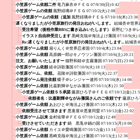
小笠原ゲーム依頼二件
竜乃麻衣＠ＦＥＧ
07/9/30(日) 0:42
小笠原ゲームの依頼
風野緋璃＠ＦＥＧ
07/10/2(火) 2:08
小笠原ゲームの依頼（追加
風野緋璃＠ＦＥＧ
07/10/18(木) 23:36
遅くなりましたが小笠原旅行の発注おねがいします。
結城杏＠世界
受注希望（後程作業BBSに書き込みいたします）
萩野むつき＠
イラスト自由枠受注します
黒崎克哉＠海法よけ藩国
07/10/9(火) 
Re:遅くなりましたが小笠原旅行の発注おねがいします...
結城杏
小笠原ゲーム依頼
扇りんく＠世界忍者国
07/10/4(木) 23:04
小笠原ゲーム依頼
高原鋼一郎@キノウツン藩国
07/10/6(土) 20:21
注文、お願いいたしますー
猫野和錆＠玄霧藩国
07/10/7(日) 23:04
小笠原ゲーム依頼
経＠詩歌藩国
07/10/9(火) 18:13
小笠原ゲーム、依頼。
花陵＠詩歌藩国
07/10/9(火) 22:37
小笠原ゲーム発注依頼
蝶子＠レンジャー連邦
07/10/10(水) 14:06
小笠原ゲーム依頼
比嘉劉輝＠ながみ藩国
07/10/11(木) 21:50
小笠原ゲーム依頼ＳＳ承諾
藤原ひろ子＠ＦＥＧ
07/10/12(金) 21:
依頼者名：比嘉劉輝＠ながみ藩国さんのご依頼です
藤原ひろ
小笠原ゲーム依頼
あおひと＠海法よけ藩国
07/10/11(木) 22:19
依頼受注させて頂きます
悪童屋＠悪童同盟
07/10/12(金) 22:02
小笠原ゲーム以来
金村佑華＠ＦＥＧ
07/10/12(金) 12:49
受けさせていただきます
鍋 黒兎＠鍋の国
07/10/15(月) 0:06
小笠原ゲーム依頼
カイエ＠愛鳴藩国
07/10/12(金) 13:14
小笠原ゲーム依頼
黒崎克哉＠海法よけ藩国
07/10/13(土) 12:36