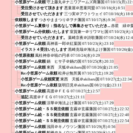
小笠原ゲーム依頼
守上藤丸＠ナニワアームズ商藩国
07/10/15(月) 22
受注受けさせて頂きます
悪童屋＠悪童同盟
07/10/16(火) 8:51
受注させていただきます
三つ実＠アウトウェイ
07/10/16(火) 18:
依頼致します
つきやままつり＠ヲチ藩国
07/10/17(水) 9:36
小笠原ゲーム夏祭り：指名なしで募集させていただき...
赤星 緑＠
小笠原ゲーム分依頼いたします
室賀兼一＠リワマヒ国
07/10/23(火) 
受注させていただきます。
葉崎京夜＠詩歌藩国
07/10/24(水) 12:
小笠原ゲーム依頼
高神喜一郎＠紅葉国
07/10/23(火) 23:10
イラスト４受注いたします
黒崎克哉＠海法よけ藩国
07/10/26(金)
小笠原依頼
風杜神奈＠暁の円卓
07/10/24(水) 0:29
小笠原ゲーム依頼
鍋 ヒサ子＠鍋の国
07/10/25(木) 20:33
小笠原ゲーム依頼
東西 天狐＠akiharu国
07/10/26(金) 21:05
Re:小笠原ゲーム依頼
松井@無所属
07/10/27(土) 19:20
小笠原ゲーム依頼変更
東西 天狐＠akiharu国
07/10/27(土) 22:34
Re:小笠原ゲーム依頼
阪明日見＠akiharu国
08/2/1(金) 23:11
小笠原ゲーム依頼
高渡＠ＦＥＧ
07/10/27(土) 2:57
追記
高渡＠ＦＥＧ
07/10/27(土) 21:11
小笠原ゲーム依頼
涼華＠海法よけ藩国
07/10/27(土) 17:29
小笠原ゲーム絵・ＳＳ発注依頼
玄霧＠玄霧藩国
07/10/27(土) 22:32
小笠原ゲーム絵・ＳＳ発注依頼
玄霧＠玄霧藩国
07/10/27(土) 22:40
小笠原ゲーム絵・ＳＳ発注依頼
玄霧＠玄霧藩国
07/10/27(土) 22:54
小笠原ゲーム依頼
浅田＠キノウツン藩国
07/10/29(月) 0:56
小笠原ゲーム依頼
船橋＠キノウツン藩国
07/10/30(火) 1:43