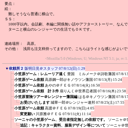
要点：
絵：
難しそうなら普通に横山で。
ＳＳ：
1000字以内。会話劇、本編に関係無い話やアフターストーリー、なんで
ターニと横山のレンジャーでの生活でもＯＫです。
連絡場所： 高原。
その他： 浅田も注文枠持ってますので、こちらはライトな感じがよいで
<Mozilla/5.0 (Windows; U; Windows NT 5.1; ja; rv:1
▼
依頼所２
阪明日見＠スタッフ
07/8/12(日) 1:29
小笠原ゲーム：レムーリア遠く
豊国 ミルメーク＠詩歌藩国
07/8/1
小笠原ゲーム依頼
高原鋼一郎@キノウツン藩国
07/8/13(月) 15:24
小笠原ゲーム依頼
あやの＠ＦＥＧ
07/8/14(火) 16:50
小笠原ゲーム依頼 計３件
扇りんく＠世界忍者国
07/8/16(木) 23:58
小笠原冒険ツアー＠レンジャー藩国編
はる＠キノウツン藩国
07/8/1
お受けいたします
城華一郎＠レンジャー連邦
07/8/25(土) 17:55
小笠原ゲーム依頼
高渡＠ＦＥＧ
07/8/19(日) 4:05
変更願い
川原雅＠ＦＥＧ
07/9/11(火) 11:14
ソーニャの小笠原ゲーム、受注者指定無しの依頼です。
ソーニャ＠
追記：キャラクター資料、服装デザイン等について
ソーニャ＠