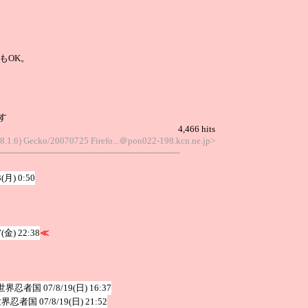
もOK。
す
4,466 hits
.8.1.6) Gecko/20070725 Firefo...＠pon022-198.kcn.ne.jp>
3(月) 0:50
7(金) 22:38
≪
世界忍者国
07/8/19(日) 16:37
世界忍者国
07/8/19(日) 21:52