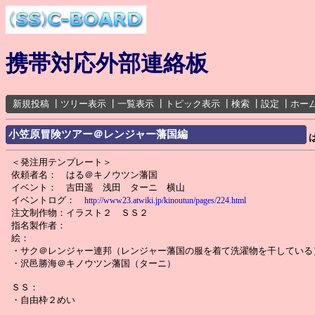
携帯対応外部連絡板
新規投稿
┃
ツリー表示
┃
一覧表示
┃
トピック表示
┃
検索
┃
設定
┃
ホー
小笠原冒険ツアー＠レンジャー藩国編
＜発注用テンプレート＞
依頼者名： はる＠キノウツン藩国
イベント： 吉田遥 浅田 ターニ 横山
イベントログ：
http://www23.atwiki.jp/kinoutun/pages/224.html
注文制作物：イラスト２ ＳＳ２
指名製作者：
絵：
・サク＠レンジャー連邦（レンジャー藩国の服を着て洗濯物を干している
・沢邑勝海＠キノウツン藩国（ターニ）
ＳＳ：
・自由枠２めい