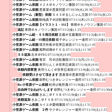
小笠原ゲーム依頼
ＶＺＡ＠キノウツン藩国
07/10/30(火) 2:27
小笠原ゲーム依頼
悪童屋＠悪童同盟
07/10/30(火) 20:30
小笠原ゲーム（新型）依頼
Ｓ４３＠るしにゃん王国
07/10/31(水) 23
小笠原ゲーム依頼
駒地真子＠詩歌藩国
07/11/1(木) 23:23
小笠原ゲーム依頼【イラスト１・SS1】
青狸＠キノウツン藩国
07/11
追記
青狸＠キノウツン藩国
07/11/2(金) 1:25
小笠原ゲーム絵・ＳＳ発注依頼
玄霧＠玄霧藩国
07/11/2(金) 0:51
小笠原ゲーム絵・SS発注依頼
蝶子＠レンジャー連邦
07/11/2(金) 2:52
小笠原ゲーム依頼
環月怜夜＠世界忍者国
07/11/3(土) 1:45
小笠原ゲーム依頼
風野緋璃＠ＦＥＧ
07/11/3(土) 11:58
ＳＳ追加
左木＠FEG
07/11/6(火) 0:05
小笠原ゲーム依頼
竜宮 司＠詩歌藩国
07/11/5(月) 23:11
小笠原ゲーム依頼
奥羽りんく＠世界忍者国
07/11/6(火) 0:01
依頼内容変更
奥羽りんく＠世界忍者国
07/11/9(金) 23:28
依頼受けさせて頂きます
悪童屋＠悪童同盟
07/11/10(土) 11:3
小笠原ゲーム依頼
萩野むつき＠レンジャー連邦
07/11/7(水) 1:10
Re:小笠原ゲーム依頼
松井@無所属
07/11/9(金) 23:05
自由枠でおねがいします
萩野むつき＠レンジャー連邦
07/11/30(
小笠原ゲーム依頼
きみこ＠ＦＶＢ
07/11/9(金) 1:26
依頼追加
きみこ＠ＦＶＢ
07/11/10(土) 0:43
小笠原ゲーム依頼
カイエ＠愛鳴藩国
07/11/10(土) 1:51
小笠原ゲーム依頼 ２件
サク＠レンジャー連邦
07/11/10(土) 2:25