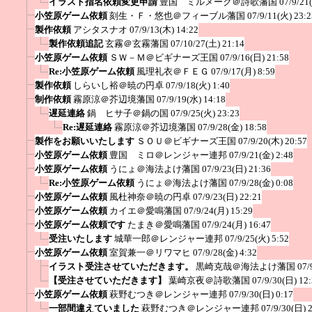
イラスト指名依頼変更申請
豊国 ミルメーク＠詩歌藩国
07/9/21
小笠原ゲーム依頼
刻生・Ｆ・悠也＠フィーブル藩国
07/9/11(火) 23:2
製作依頼
アシタスナオ
07/9/13(木) 14:22
製作依頼追記
玄霧＠玄霧藩国
07/10/27(土) 21:14
小笠原ゲーム依頼
ＳＷ－Ｍ＠ビギナーズ王国
07/9/16(日) 21:58
Re:小笠原ゲーム依頼
風理礼衣＠ＦＥＧ
07/9/17(月) 8:59
製作依頼
しらいし裕＠暁の円卓
07/9/18(火) 1:40
制作依頼
霧原涼＠芥辺境藩国
07/9/19(水) 14:18
遅延連絡
鍋 ヒサ子＠鍋の国
07/9/25(火) 23:23
Re:遅延連絡
霧原涼＠芥辺境藩国
07/9/28(金) 18:58
製作をお願いいたします
ＳＯＵ＠ビギナーズ王国
07/9/20(木) 20:57
小笠原ゲーム依頼
豊国 ミロ＠レンジャー連邦
07/9/21(金) 2:48
小笠原ゲーム依頼
うにょ＠海法よけ藩国
07/9/23(日) 21:36
Re:小笠原ゲーム依頼
うにょ＠海法よけ藩国
07/9/28(金) 0:08
小笠原ゲーム依頼
風杜神奈＠暁の円卓
07/9/23(日) 22:21
小笠原ゲーム依頼
カイエ＠愛鳴藩国
07/9/24(月) 15:29
小笠原ゲーム依頼です
たまき＠愛鳴藩国
07/9/24(月) 16:47
受注いたします
城華一郎＠レンジャー連邦
07/9/25(火) 5:52
小笠原ゲーム依頼
室賀兼一＠リワマヒ
07/9/28(金) 4:32
イラスト受注させていただきます。
黒崎克哉＠海法よけ藩国
07/
【受注させていただきます】
葉崎京夜＠詩歌藩国
07/9/30(日) 12
小笠原ゲーム依頼
萩野むつき＠レンジャー連邦
07/9/30(日) 0:17
一部間違えていました
萩野むつき＠レンジャー連邦
07/9/30(日) 