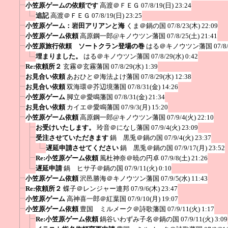
小笠原ゲームの依頼です
高渡＠ＦＥＧ
07/8/19(日) 23:24
追記
高渡＠ＦＥＧ
07/8/19(日) 23:25
小笠原ゲーム：岩田アリアンと海
くま＠鍋の国
07/8/23(木) 22:09
小笠原ゲーム依頼
高原鋼一郎@キノウツン藩国
07/8/25(土) 21:41
小笠原旅行依頼 ソートクラン登場の巻
はる＠キノウツン藩国
07/8
埋まりました。
はる＠キノウツン藩国
07/8/29(水) 0:42
Re:依頼所２
玄霧＠玄霧藩国
07/8/29(水) 1:39
お見合い依頼
あおひと＠海法よけ藩国
07/8/29(水) 12:38
お見合い依頼
双海環＠芥辺境藩国
07/8/31(金) 14:26
小笠原ゲーム
脚立＠愛鳴藩国
07/8/31(金) 21:34
お見合い依頼
カイエ＠愛鳴藩国
07/9/3(月) 15:20
小笠原ゲーム依頼
高原鋼一郎@キノウツン藩国
07/9/4(火) 22:10
お受けいたします。
玲音＠になし藩国
07/9/4(火) 23:09
受注させていただきます
鍋 黒兎＠鍋の国
07/9/4(火) 23:37
遅延申請させてください
鍋 黒兎＠鍋の国
07/9/17(月) 23:52
Re:小笠原ゲーム依頼
風杜神奈＠暁の円卓
07/9/8(土) 21:26
遅延申請
鍋 ヒサ子＠鍋の国
07/9/11(火) 0:10
小笠原ゲーム依頼
沢邑勝海＠キノウツン藩国
07/9/5(水) 11:43
Re:依頼所２
蝶子＠レンジャー連邦
07/9/6(木) 23:47
小笠原ゲーム
高神喜一郎＠紅葉国
07/9/10(月) 19:07
小笠原ゲーム依頼
豊国 ミルメーク＠詩歌藩国
07/9/11(火) 1:17
Re:小笠原ゲーム依頼
鍋谷いわずみ子名＠鍋の国
07/9/11(火) 3:09