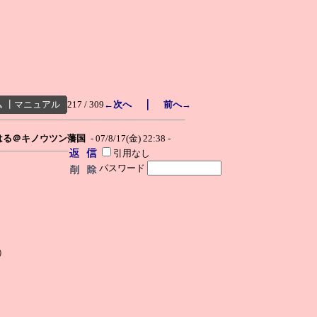
｜
ム
┃
マニュアル
217 / 309
←次へ
前へ→
はる＠キノウツン藩国
- 07/8/17(金) 22:38 -
引用なし
パスワード
）