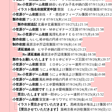
Re:小笠原ゲーム依頼
鍋谷いわずみ子名＠鍋の国
07/9/11(火) 3:09
イラスト指名依頼変更申請
豊国 ミルメーク＠詩歌藩国
07/9/21
小笠原ゲーム依頼
刻生・Ｆ・悠也＠フィーブル藩国
07/9/11(火) 23:2
製作依頼
アシタスナオ
07/9/13(木) 14:22
製作依頼追記
玄霧＠玄霧藩国
07/10/27(土) 21:14
小笠原ゲーム依頼
ＳＷ－Ｍ＠ビギナーズ王国
07/9/16(日) 21:58
Re:小笠原ゲーム依頼
風理礼衣＠ＦＥＧ
07/9/17(月) 8:59
製作依頼
しらいし裕＠暁の円卓
07/9/18(火) 1:40
制作依頼
霧原涼＠芥辺境藩国
07/9/19(水) 14:18
遅延連絡
鍋 ヒサ子＠鍋の国
07/9/25(火) 23:23
Re:遅延連絡
霧原涼＠芥辺境藩国
07/9/28(金) 18:58
製作をお願いいたします
ＳＯＵ＠ビギナーズ王国
07/9/20(木) 20:57
小笠原ゲーム依頼
豊国 ミロ＠レンジャー連邦
07/9/21(金) 2:48
小笠原ゲーム依頼
うにょ＠海法よけ藩国
07/9/23(日) 21:36
Re:小笠原ゲーム依頼
うにょ＠海法よけ藩国
07/9/28(金) 0:08
小笠原ゲーム依頼
風杜神奈＠暁の円卓
07/9/23(日) 22:21
小笠原ゲーム依頼
カイエ＠愛鳴藩国
07/9/24(月) 15:29
小笠原ゲーム依頼です
たまき＠愛鳴藩国
07/9/24(月) 16:47
受注いたします
城華一郎＠レンジャー連邦
07/9/25(火) 5:52
小笠原ゲーム依頼
室賀兼一＠リワマヒ
07/9/28(金) 4:32
イラスト受注させていただきます。
黒崎克哉＠海法よけ藩国
07/
【受注させていただきます】
葉崎京夜＠詩歌藩国
07/9/30(日) 12