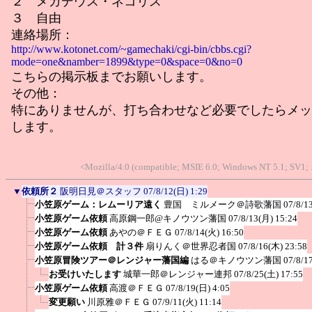
２ メガデウス・ネコリス
３ 自由
連絡場所：
http://www.kotonet.com/~gamechaki/cgi-bin/cbbs.cgi?
mode=one&namber=1899&type=0&space=0&no=0
こちらの掲示板までお願いします。
その他：
特にありませんが、打ち合わせなど必要でしたらメッ
します。
<Mozilla/4.0 (compatible; MSIE 6.0; Windows NT 5.1; SV1;
▼
依頼所２
阪明日見＠スタッフ
07/8/12(日) 1:29
小笠原ゲーム：レムーリア遠く
豊国 ミルメーク＠詩歌藩国
07/8/1
小笠原ゲーム依頼
高原鋼一郎@キノウツン藩国
07/8/13(月) 15:24
小笠原ゲーム依頼
あやの＠ＦＥＧ
07/8/14(火) 16:50
小笠原ゲーム依頼 計３件
扇りんく＠世界忍者国
07/8/16(木) 23:58
小笠原冒険ツアー＠レンジャー藩国編
はる＠キノウツン藩国
07/8/1
お受けいたします
城華一郎＠レンジャー連邦
07/8/25(土) 17:55
小笠原ゲーム依頼
高渡＠ＦＥＧ
07/8/19(日) 4:05
変更願い
川原雅＠ＦＥＧ
07/9/11(火) 11:14