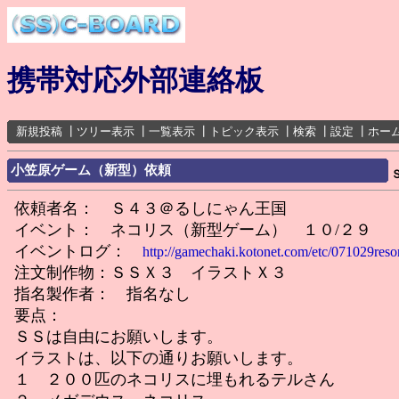
携帯対応外部連絡板
新規投稿
┃
ツリー表示
┃
一覧表示
┃
トピック表示
┃
検索
┃
設定
┃
ホー
小笠原ゲーム（新型）依頼
依頼者名： Ｓ４３＠るしにゃん王国
イベント： ネコリス（新型ゲーム） １０/２９
イベントログ：
http://gamechaki.kotonet.com/etc/071029reso
注文制作物：ＳＳＸ３ イラストＸ３
指名製作者： 指名なし
要点：
ＳＳは自由にお願いします。
イラストは、以下の通りお願いします。
１ ２００匹のネコリスに埋もれるテルさん