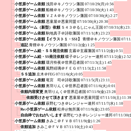
小笠原ゲーム依頼
浅田＠キノウツン藩国
07/10/29(月) 0:56
小笠原ゲーム依頼
船橋＠キノウツン藩国
07/10/30(火) 1:43
小笠原ゲーム依頼
ＶＺＡ＠キノウツン藩国
07/10/30(火) 2:27
小笠原ゲーム依頼
悪童屋＠悪童同盟
07/10/30(火) 20:30
小笠原ゲーム（新型）依頼
Ｓ４３＠るしにゃん王国
07/10/31(水) 23
小笠原ゲーム依頼
駒地真子＠詩歌藩国
07/11/1(木) 23:23
小笠原ゲーム依頼【イラスト１・SS1】
青狸＠キノウツン藩国
07/11
追記
青狸＠キノウツン藩国
07/11/2(金) 1:25
小笠原ゲーム絵・ＳＳ発注依頼
玄霧＠玄霧藩国
07/11/2(金) 0:51
小笠原ゲーム絵・SS発注依頼
蝶子＠レンジャー連邦
07/11/2(金) 2:52
小笠原ゲーム依頼
環月怜夜＠世界忍者国
07/11/3(土) 1:45
小笠原ゲーム依頼
風野緋璃＠ＦＥＧ
07/11/3(土) 11:58
ＳＳ追加
左木＠FEG
07/11/6(火) 0:05
小笠原ゲーム依頼
竜宮 司＠詩歌藩国
07/11/5(月) 23:11
小笠原ゲーム依頼
奥羽りんく＠世界忍者国
07/11/6(火) 0:01
依頼内容変更
奥羽りんく＠世界忍者国
07/11/9(金) 23:28
依頼受けさせて頂きます
悪童屋＠悪童同盟
07/11/10(土) 11:3
小笠原ゲーム依頼
萩野むつき＠レンジャー連邦
07/11/7(水) 1:10
Re:小笠原ゲーム依頼
松井@無所属
07/11/9(金) 23:05
自由枠でおねがいします
萩野むつき＠レンジャー連邦
07/11/30(
小笠原ゲーム依頼
きみこ＠ＦＶＢ
07/11/9(金) 1:26
依頼追加
きみこ＠ＦＶＢ
07/11/10(土) 0:43