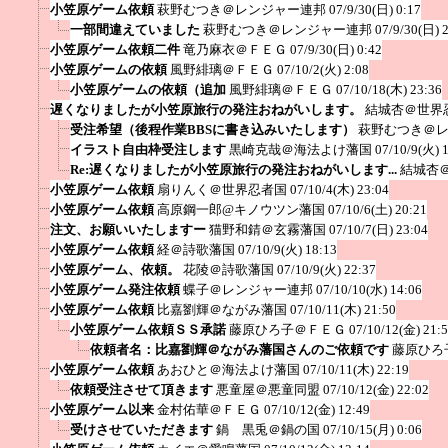
小笠原ゲーム依頼
萩野むつき＠レンジャー連邦
07/9/30(日) 0:17
一部間違えていました
萩野むつき＠レンジャー連邦
07/9/30(日) 
小笠原ゲーム依頼二件
竜乃麻衣＠ＦＥＧ
07/9/30(日) 0:42
小笠原ゲームの依頼
風野緋璃＠ＦＥＧ
07/10/2(火) 2:08
小笠原ゲームの依頼（追加
風野緋璃＠ＦＥＧ
07/10/18(木) 23:36
遅くなりましたが小笠原旅行の発注おねがいします。
結城杏＠世界
受注希望（後程作業BBSに書き込みいたします）
萩野むつき＠
イラスト自由枠受注します
黒崎克哉＠海法よけ藩国
07/10/9(火) 
Re:遅くなりましたが小笠原旅行の発注おねがいします...
結城杏
小笠原ゲーム依頼
扇りんく＠世界忍者国
07/10/4(木) 23:04
小笠原ゲーム依頼
高原鋼一郎@キノウツン藩国
07/10/6(土) 20:21
注文、お願いいたしますー
猫野和錆＠玄霧藩国
07/10/7(日) 23:04
小笠原ゲーム依頼
経＠詩歌藩国
07/10/9(火) 18:13
小笠原ゲーム、依頼。
花陵＠詩歌藩国
07/10/9(火) 22:37
小笠原ゲーム発注依頼
蝶子＠レンジャー連邦
07/10/10(水) 14:06
小笠原ゲーム依頼
比嘉劉輝＠ながみ藩国
07/10/11(木) 21:50
小笠原ゲーム依頼ＳＳ承諾
藤原ひろ子＠ＦＥＧ
07/10/12(金) 21:
依頼者名：比嘉劉輝＠ながみ藩国さんのご依頼です
藤原ひろ
小笠原ゲーム依頼
あおひと＠海法よけ藩国
07/10/11(木) 22:19
依頼受注させて頂きます
悪童屋＠悪童同盟
07/10/12(金) 22:02
小笠原ゲーム以来
金村佑華＠ＦＥＧ
07/10/12(金) 12:49
受けさせていただきます
鍋 黒兎＠鍋の国
07/10/15(月) 0:06