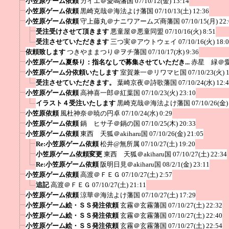
小笠原ゲーム依頼
カイエ＠愛鳴藩国
07/10/12(金) 13:14
小笠原ゲーム依頼
黒崎克哉＠海法よけ藩国
07/10/13(土) 12:36
小笠原ゲーム依頼
守上藤丸＠ナニワアームズ商藩国
07/10/15(月) 22
受注受けさせて頂きます
悪童屋＠悪童同盟
07/10/16(火) 8:51
受注させていただきます
三つ実＠アウトウェイ
07/10/16(火) 18:
依頼致します
つきやままつり＠ヲチ藩国
07/10/17(水) 9:36
小笠原ゲーム夏祭り：指名なしで募集させていただき...
赤星 緑＠
小笠原ゲーム分依頼いたします
室賀兼一＠リワマヒ国
07/10/23(火) 
受注させていただきます。
葉崎京夜＠詩歌藩国
07/10/24(水) 12:
小笠原ゲーム依頼
高神喜一郎＠紅葉国
07/10/23(火) 23:10
イラスト４受注いたします
黒崎克哉＠海法よけ藩国
07/10/26(金)
小笠原依頼
風杜神奈＠暁の円卓
07/10/24(水) 0:29
小笠原ゲーム依頼
鍋 ヒサ子＠鍋の国
07/10/25(木) 20:33
小笠原ゲーム依頼
東西 天狐＠akiharu国
07/10/26(金) 21:05
Re:小笠原ゲーム依頼
松井@無所属
07/10/27(土) 19:20
小笠原ゲーム依頼変更
東西 天狐＠akiharu国
07/10/27(土) 22:34
Re:小笠原ゲーム依頼
阪明日見＠akiharu国
08/2/1(金) 23:11
小笠原ゲーム依頼
高渡＠ＦＥＧ
07/10/27(土) 2:57
追記
高渡＠ＦＥＧ
07/10/27(土) 21:11
小笠原ゲーム依頼
涼華＠海法よけ藩国
07/10/27(土) 17:29
小笠原ゲーム絵・ＳＳ発注依頼
玄霧＠玄霧藩国
07/10/27(土) 22:32
小笠原ゲーム絵・ＳＳ発注依頼
玄霧＠玄霧藩国
07/10/27(土) 22:40
小笠原ゲーム絵・ＳＳ発注依頼
玄霧＠玄霧藩国
07/10/27(土) 22:54