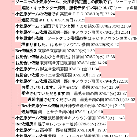
ソーニャの小笠原ゲーム、受注者指定無しの依頼です。
ソーニャ＠
追記：キャラクター資料、服装デザイン等について
ソーニャ＠
小笠原ゲームの依頼です
高渡＠ＦＥＧ
07/8/19(日) 23:24
追記
高渡＠ＦＥＧ
07/8/19(日) 23:25
小笠原ゲーム：岩田アリアンと海
くま＠鍋の国
07/8/23(木) 22:09
小笠原ゲーム依頼
高原鋼一郎@キノウツン藩国
07/8/25(土) 21:41
小笠原旅行依頼 ソートクラン登場の巻
はる＠キノウツン藩国
07/8
埋まりました。
はる＠キノウツン藩国
07/8/29(水) 0:42
Re:依頼所２
玄霧＠玄霧藩国
07/8/29(水) 1:39
お見合い依頼
あおひと＠海法よけ藩国
07/8/29(水) 12:38
お見合い依頼
双海環＠芥辺境藩国
07/8/31(金) 14:26
小笠原ゲーム
脚立＠愛鳴藩国
07/8/31(金) 21:34
お見合い依頼
カイエ＠愛鳴藩国
07/9/3(月) 15:20
小笠原ゲーム依頼
高原鋼一郎@キノウツン藩国
07/9/4(火) 22:10
お受けいたします。
玲音＠になし藩国
07/9/4(火) 23:09
受注させていただきます
鍋 黒兎＠鍋の国
07/9/4(火) 23:37
遅延申請させてください
鍋 黒兎＠鍋の国
07/9/17(月) 23:52
Re:小笠原ゲーム依頼
風杜神奈＠暁の円卓
07/9/8(土) 21:26
遅延申請
鍋 ヒサ子＠鍋の国
07/9/11(火) 0:10
小笠原ゲーム依頼
沢邑勝海＠キノウツン藩国
07/9/5(水) 11:43
Re:依頼所２
蝶子＠レンジャー連邦
07/9/6(木) 23:47
小笠原ゲーム
高神喜一郎＠紅葉国
07/9/10(月) 19:07
小笠原ゲーム依頼
豊国 ミルメーク＠詩歌藩国
07/9/11(火) 1:17