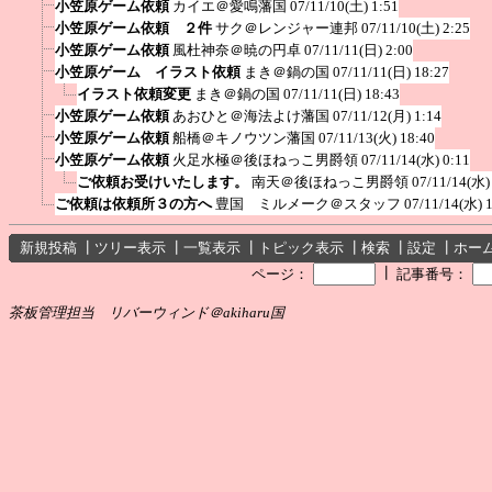
小笠原ゲーム依頼
カイエ＠愛鳴藩国
07/11/10(土) 1:51
小笠原ゲーム依頼 ２件
サク＠レンジャー連邦
07/11/10(土) 2:25
小笠原ゲーム依頼
風杜神奈＠暁の円卓
07/11/11(日) 2:00
小笠原ゲーム イラスト依頼
まき＠鍋の国
07/11/11(日) 18:27
イラスト依頼変更
まき＠鍋の国
07/11/11(日) 18:43
小笠原ゲーム依頼
あおひと＠海法よけ藩国
07/11/12(月) 1:14
小笠原ゲーム依頼
船橋＠キノウツン藩国
07/11/13(火) 18:40
小笠原ゲーム依頼
火足水極＠後ほねっこ男爵領
07/11/14(水) 0:11
ご依頼お受けいたします。
南天＠後ほねっこ男爵領
07/11/14(水)
ご依頼は依頼所３の方へ
豊国 ミルメーク＠スタッフ
07/11/14(水) 
新規投稿
┃
ツリー表示
┃
一覧表示
┃
トピック表示
┃
検索
┃
設定
┃
ホー
┃
ページ：
記事番号：
茶板管理担当 リバーウィンド＠akiharu国