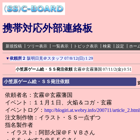
携帯対応外部連絡板
新規投稿
┃
ツリー表示
┃
一覧表示
┃
トピック表示
┃
検索
┃
設定
┃
ホー
▼
依頼所２
阪明日見＠スタッフ
07/8/12(日) 1:29
小笠原ゲーム絵・ＳＳ発注依頼
玄霧＠玄霧藩国
07/11/2(金) 0:51
小笠原ゲーム絵・ＳＳ発注依頼
依頼者名：玄霧＠玄霧藩国
イベント：１１月１日、火焔＆コガ・玄霧
イベントログ：
http://blogiri.at.webry.info/200711/article_2.html
注文制作物：イラスト・ＳＳ一点ずつ
指名製作者
・イラスト：阿部火深＠ＦＶＢさん
・ＳＳ：かすみ＠ＦＥＧさん