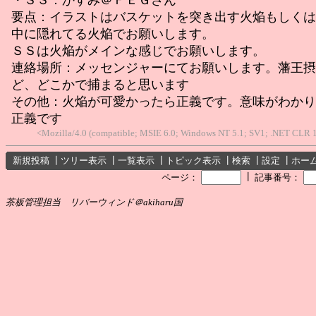
要点：イラストはバスケットを突き出す火焔もしくは
中に隠れてる火焔でお願いします。
ＳＳは火焔がメインな感じでお願いします。
連絡場所：メッセンジャーにてお願いします。藩王摂
ど、どこかで捕まると思います
その他：火焔が可愛かったら正義です。意味がわかり
正義です
<Mozilla/4.0 (compatible; MSIE 6.0; Windows NT 5.1; SV1; .NET CLR 1
新規投稿
┃
ツリー表示
┃
一覧表示
┃
トピック表示
┃
検索
┃
設定
┃
ホー
┃
ページ：
記事番号：
茶板管理担当 リバーウィンド＠akiharu国