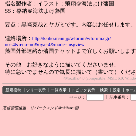
指名製作者：イラスト：飛翔＠海法よけ藩国
SS：嘉納＠海法よけ藩国
要点：黒崎克哉とヤガミです。内容はお任せします。
連絡場所：
http://kaiho.main.jp/wforum/wforum.cgi?
no=4&reno=no&oya=4&mode=msgview
藩国外部連絡か藩国チャットまで宜しくお願いします
その他：お好きなように描いてくださいませ。
特に急いでませんので気長に描いて（書いて）くださ
<Mozilla/4.0 (compatible; MSIE 6.0; Win
新規投稿
┃
ツリー表示
┃
一覧表示
┃
トピック表示
┃
検索
┃
設定
┃
ホー
┃
ページ：
記事番号：
茶板管理担当 リバーウィンド＠akiharu国