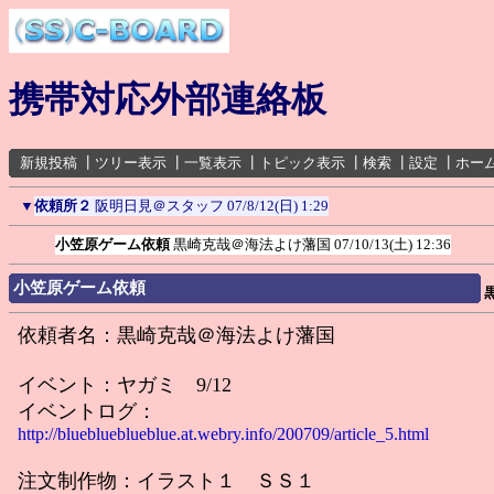
携帯対応外部連絡板
新規投稿
┃
ツリー表示
┃
一覧表示
┃
トピック表示
┃
検索
┃
設定
┃
ホー
▼
依頼所２
阪明日見＠スタッフ
07/8/12(日) 1:29
小笠原ゲーム依頼
黒崎克哉＠海法よけ藩国
07/10/13(土) 12:36
小笠原ゲーム依頼
依頼者名：黒崎克哉＠海法よけ藩国
イベント：ヤガミ 9/12
イベントログ：
http://blueblueblueblue.at.webry.info/200709/article_5.html
注文制作物：イラスト１ ＳＳ１