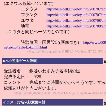
(エクウスも載っています)
エクウス
http://blue-bell.at.webry.info/200707/ar
フランク
http://blue-bell.at.webry.info/200707/ar
ユウタ
http://blue-bell.at.webry.info/200708/ar
地竜
http://blue-bell.at.webry.info/200708/ar
（ユウタと同じページのものです）
詩歌藩国・国民設定(画像つき)
http://www009
net.ne.jp/raiilu/kokumin.html
<Mozilla/4.0 (compatible; MSIE 6.0; Windows NT 5.1; SV1;
Re:小笠原ゲーム依頼
受注者名： 鍋谷いわずみ子名＠鍋の国
完成予定日： 9/25
コメント： 完成までに時間がかかりそうです。すみ
依頼ありがとうございます。
<Mozilla/5.0 (Macintosh; U; PPC Mac OS X; ja-jp) AppleWebKit/419 (K
イラスト指名依頼変更申請