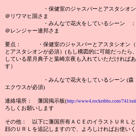
・保健室のジャスパーとアスタシオン 
＠リワマヒ国さま
・みんなで花火をしているシーン ：萩
＠レンジャー連邦さま
要点： ・保健室のジャスパーとアスタシオン（
とアスタシオンが必須）(もし構図的に可能だったら
している星月典子と葉崎京夜も入れていただければあ
す）
・みんなで花火をしているシーン (森・
エクウスが必須)
連絡場所： 藩国掲示板(
http://www4.rocketbbs.com/741/raii
ろしくお願いします
その他： 以下に藩国所有ＡＣＥのイラストＵＲＬと
顔のＵＲＬを追記しますので、よろしければお使いく