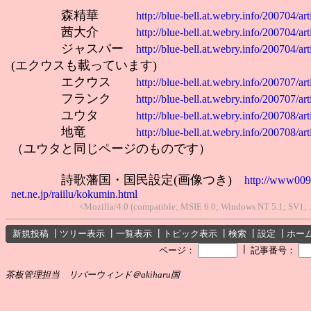
森精華
http://blue-bell.at.webry.info/200704/ar
茜大介
http://blue-bell.at.webry.info/200704/ar
ジャスパー
http://blue-bell.at.webry.info/200704/ar
(エクウスも載っています)
エクウス
http://blue-bell.at.webry.info/200707/ar
フランク
http://blue-bell.at.webry.info/200707/ar
ユウタ
http://blue-bell.at.webry.info/200708/ar
地竜
http://blue-bell.at.webry.info/200708/ar
（ユウタと同じページのものです）
詩歌藩国・国民設定(画像つき)
http://www009
net.ne.jp/raiilu/kokumin.html
<Mozilla/4.0 (compatible; MSIE 6.0; Windows NT 5.1; SV1;
新規投稿
┃
ツリー表示
┃
一覧表示
┃
トピック表示
┃
検索
┃
設定
┃
ホー
┃
ページ：
記事番号：
茶板管理担当 リバーウィンド＠akiharu国