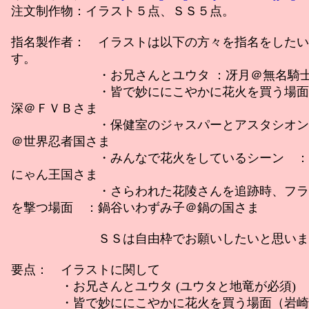
注文制作物：イラスト５点、ＳＳ５点。
指名製作者： イラストは以下の方々を指名をしたい
す。
・お兄さんとユウタ ：冴月＠無名騎士
・皆で妙ににこやかに花火を買う場面 
深＠ＦＶＢさま
・保健室のジャスパーとアスタシオン 
＠世界忍者国さま
・みんなで花火をしているシーン ：南
にゃん王国さま
・さらわれた花陵さんを追跡時、フラン
を撃つ場面 ：鍋谷いわずみ子＠鍋の国さま
ＳＳは自由枠でお願いしたいと思いま
要点： イラストに関して
・お兄さんとユウタ (ユウタと地竜が必須)
・皆で妙ににこやかに花火を買う場面（岩崎