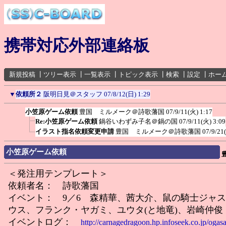
携帯対応外部連絡板
新規投稿
┃
ツリー表示
┃
一覧表示
┃
トピック表示
┃
検索
┃
設定
┃
ホー
▼
依頼所２
阪明日見＠スタッフ
07/8/12(日) 1:29
小笠原ゲーム依頼
豊国 ミルメーク＠詩歌藩国
07/9/11(火) 1:17
Re:小笠原ゲーム依頼
鍋谷いわずみ子名＠鍋の国
07/9/11(火) 3:09
イラスト指名依頼変更申請
豊国 ミルメーク＠詩歌藩国
07/9/21
小笠原ゲーム依頼
＜発注用テンプレート＞
依頼者名： 詩歌藩国
イベント： 9／6 森精華、茜大介、鼠の騎士ジャ
ウス、フランク・ヤガミ、ユウタ(と地竜)、岩崎仲俊
イベントログ：
http://carnagedragoon.hp.infoseek.co.jp/ogas