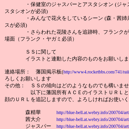
・保健室のジャスパーとアスタシオン (ジャ
スタシオンが必須)
・みんなで花火をしているシーン (森・茜姉
スが必須)
・さらわれた花陵さんを追跡時、フランクが
場面（フランク・ヤガミ必須）
ＳＳに関して
イラストと連動した内容のものをお願いしま
連絡場所： 藩国掲示板(
http://www4.rocketbbs.com/741/raii
ろしくお願いします
その他： ＳＳの傾向はどのようなものでも構いませ
以下に藩国所有ＡＣＥのイラストＵＲＬと
顔のＵＲＬを追記しますので、よろしければお使いく
森精華
http://blue-bell.at.webry.info/200704/ar
茜大介
http://blue-bell.at.webry.info/200704/ar
ジャスパー
http://blue-bell.at.webry.info/200704/ar