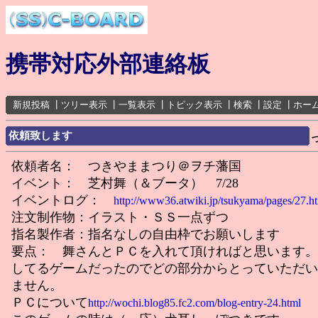
携帯対応外部連絡板
新規投稿
┃
ツリー表示
┃
一覧表示
┃
トピック表示
┃
検索
┃
設定
┃
ホー
依頼致します
依頼者名： つきやままつり＠ヲチ藩国
イベント： 芝村舞（＆ブータ） 7/28
イベントログ：
http://www36.atwiki.jp/tsukyama/pages/27.h
注文制作物：イラスト・ＳＳ一点ずつ
指名製作者：指名なしの自由枠でお願いします
要点： 舞さんとＰＣを入れて頂ければと思います。
してるゲームだったのでどの部分からとっていただい
ません。
ＰＣについて
http://wochi.blog85.fc2.com/blog-entry-24.html