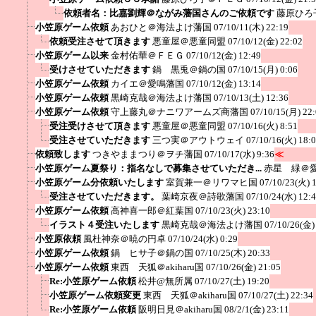
依頼者名：比嘉劉輝＠ながみ藩国さんのご依頼です
藤原ひろ
小笠原ゲーム依頼
あおひと＠海法よけ藩国
07/10/11(木) 22:19
依頼受注させて頂きます
悪童屋＠悪童同盟
07/10/12(金) 22:02
小笠原ゲーム以来
金村佑華＠ＦＥＧ
07/10/12(金) 12:49
受けさせていただきます
鍋 黒兎＠鍋の国
07/10/15(月) 0:06
小笠原ゲーム依頼
カイエ＠愛鳴藩国
07/10/12(金) 13:14
小笠原ゲーム依頼
黒崎克哉＠海法よけ藩国
07/10/13(土) 12:36
小笠原ゲーム依頼
守上藤丸＠ナニワアームズ商藩国
07/10/15(月) 22
受注受けさせて頂きます
悪童屋＠悪童同盟
07/10/16(火) 8:51
受注させていただきます
三つ実＠アウトウェイ
07/10/16(火) 18:
依頼致します
つきやままつり＠ヲチ藩国
07/10/17(水) 9:36
≪
小笠原ゲーム夏祭り：指名なしで募集させていただき...
赤星 緑＠
小笠原ゲーム分依頼いたします
室賀兼一＠リワマヒ国
07/10/23(火) 
受注させていただきます。
葉崎京夜＠詩歌藩国
07/10/24(水) 12:
小笠原ゲーム依頼
高神喜一郎＠紅葉国
07/10/23(火) 23:10
イラスト４受注いたします
黒崎克哉＠海法よけ藩国
07/10/26(金)
小笠原依頼
風杜神奈＠暁の円卓
07/10/24(水) 0:29
小笠原ゲーム依頼
鍋 ヒサ子＠鍋の国
07/10/25(木) 20:33
小笠原ゲーム依頼
東西 天狐＠akiharu国
07/10/26(金) 21:05
Re:小笠原ゲーム依頼
松井@無所属
07/10/27(土) 19:20
小笠原ゲーム依頼変更
東西 天狐＠akiharu国
07/10/27(土) 22:34
Re:小笠原ゲーム依頼
阪明日見＠akiharu国
08/2/1(金) 23:11