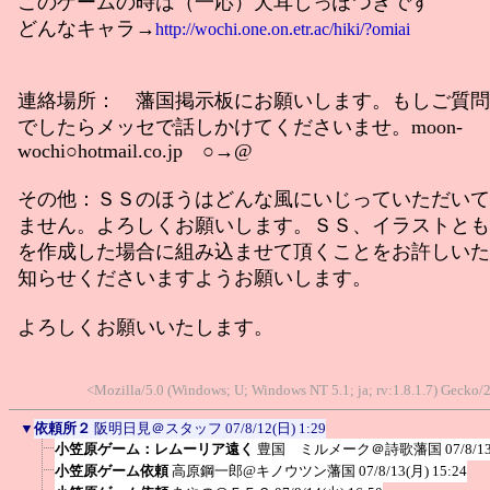
このゲームの時は（一応）犬耳しっぽつきです
どんなキャラ→
http://wochi.one.on.etr.ac/hiki/?omiai
連絡場所： 藩国掲示板にお願いします。もしご質問
でしたらメッセで話しかけてくださいませ。moon-
wochi○hotmail.co.jp ○→@
その他：ＳＳのほうはどんな風にいじっていただいて
ません。よろしくお願いします。ＳＳ、イラストとも
を作成した場合に組み込ませて頂くことをお許しいた
知らせくださいますようお願いします。
よろしくお願いいたします。
<Mozilla/5.0 (Windows; U; Windows NT 5.1; ja; rv:1.8.1.7) Gecko
▼
依頼所２
阪明日見＠スタッフ
07/8/12(日) 1:29
小笠原ゲーム：レムーリア遠く
豊国 ミルメーク＠詩歌藩国
07/8/1
小笠原ゲーム依頼
高原鋼一郎@キノウツン藩国
07/8/13(月) 15:24