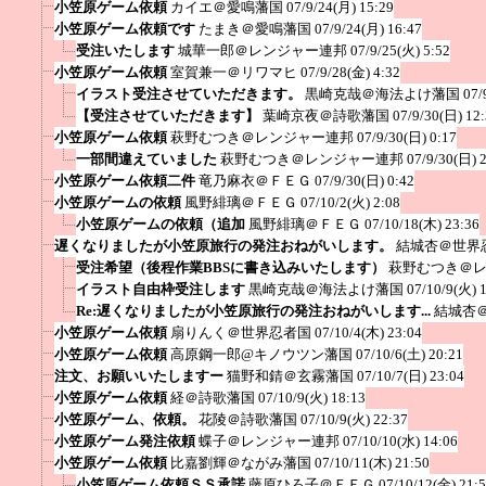
小笠原ゲーム依頼
カイエ＠愛鳴藩国
07/9/24(月) 15:29
小笠原ゲーム依頼です
たまき＠愛鳴藩国
07/9/24(月) 16:47
受注いたします
城華一郎＠レンジャー連邦
07/9/25(火) 5:52
小笠原ゲーム依頼
室賀兼一＠リワマヒ
07/9/28(金) 4:32
イラスト受注させていただきます。
黒崎克哉＠海法よけ藩国
07/
【受注させていただきます】
葉崎京夜＠詩歌藩国
07/9/30(日) 12
小笠原ゲーム依頼
萩野むつき＠レンジャー連邦
07/9/30(日) 0:17
一部間違えていました
萩野むつき＠レンジャー連邦
07/9/30(日) 
小笠原ゲーム依頼二件
竜乃麻衣＠ＦＥＧ
07/9/30(日) 0:42
小笠原ゲームの依頼
風野緋璃＠ＦＥＧ
07/10/2(火) 2:08
小笠原ゲームの依頼（追加
風野緋璃＠ＦＥＧ
07/10/18(木) 23:36
遅くなりましたが小笠原旅行の発注おねがいします。
結城杏＠世界
受注希望（後程作業BBSに書き込みいたします）
萩野むつき＠
イラスト自由枠受注します
黒崎克哉＠海法よけ藩国
07/10/9(火) 
Re:遅くなりましたが小笠原旅行の発注おねがいします...
結城杏
小笠原ゲーム依頼
扇りんく＠世界忍者国
07/10/4(木) 23:04
小笠原ゲーム依頼
高原鋼一郎@キノウツン藩国
07/10/6(土) 20:21
注文、お願いいたしますー
猫野和錆＠玄霧藩国
07/10/7(日) 23:04
小笠原ゲーム依頼
経＠詩歌藩国
07/10/9(火) 18:13
小笠原ゲーム、依頼。
花陵＠詩歌藩国
07/10/9(火) 22:37
小笠原ゲーム発注依頼
蝶子＠レンジャー連邦
07/10/10(水) 14:06
小笠原ゲーム依頼
比嘉劉輝＠ながみ藩国
07/10/11(木) 21:50
小笠原ゲーム依頼ＳＳ承諾
藤原ひろ子＠ＦＥＧ
07/10/12(金) 21: