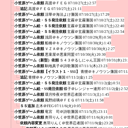
小笠原ゲーム依頼
高渡＠ＦＥＧ
07/10/27(土) 2:57
追記
高渡＠ＦＥＧ
07/10/27(土) 21:11
小笠原ゲーム依頼
涼華＠海法よけ藩国
07/10/27(土) 17:29
小笠原ゲーム絵・ＳＳ発注依頼
玄霧＠玄霧藩国
07/10/27(土) 22:32
小笠原ゲーム絵・ＳＳ発注依頼
玄霧＠玄霧藩国
07/10/27(土) 22:40
小笠原ゲーム絵・ＳＳ発注依頼
玄霧＠玄霧藩国
07/10/27(土) 22:54
小笠原ゲーム依頼
浅田＠キノウツン藩国
07/10/29(月) 0:56
小笠原ゲーム依頼
船橋＠キノウツン藩国
07/10/30(火) 1:43
小笠原ゲーム依頼
ＶＺＡ＠キノウツン藩国
07/10/30(火) 2:27
小笠原ゲーム依頼
悪童屋＠悪童同盟
07/10/30(火) 20:30
小笠原ゲーム（新型）依頼
Ｓ４３＠るしにゃん王国
07/10/31(水) 23
小笠原ゲーム依頼
駒地真子＠詩歌藩国
07/11/1(木) 23:23
小笠原ゲーム依頼【イラスト１・SS1】
青狸＠キノウツン藩国
07/11
追記
青狸＠キノウツン藩国
07/11/2(金) 1:25
小笠原ゲーム絵・ＳＳ発注依頼
玄霧＠玄霧藩国
07/11/2(金) 0:51
小笠原ゲーム絵・SS発注依頼
蝶子＠レンジャー連邦
07/11/2(金) 2:52
小笠原ゲーム依頼
環月怜夜＠世界忍者国
07/11/3(土) 1:45
小笠原ゲーム依頼
風野緋璃＠ＦＥＧ
07/11/3(土) 11:58
ＳＳ追加
左木＠FEG
07/11/6(火) 0:05
小笠原ゲーム依頼
竜宮 司＠詩歌藩国
07/11/5(月) 23:11
小笠原ゲーム依頼
奥羽りんく＠世界忍者国
07/11/6(火) 0:01
依頼内容変更
奥羽りんく＠世界忍者国
07/11/9(金) 23:28