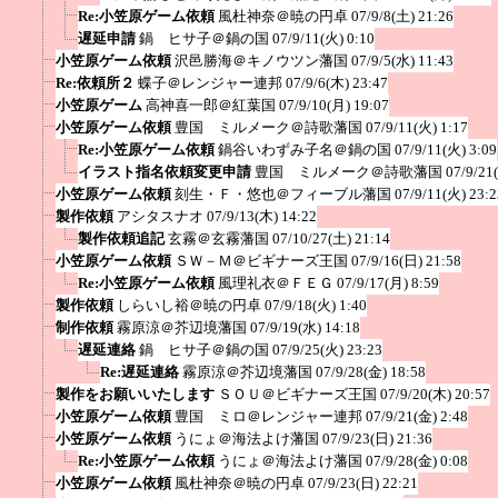
Re:小笠原ゲーム依頼
風杜神奈＠暁の円卓
07/9/8(土) 21:26
遅延申請
鍋 ヒサ子＠鍋の国
07/9/11(火) 0:10
小笠原ゲーム依頼
沢邑勝海＠キノウツン藩国
07/9/5(水) 11:43
Re:依頼所２
蝶子＠レンジャー連邦
07/9/6(木) 23:47
小笠原ゲーム
高神喜一郎＠紅葉国
07/9/10(月) 19:07
小笠原ゲーム依頼
豊国 ミルメーク＠詩歌藩国
07/9/11(火) 1:17
Re:小笠原ゲーム依頼
鍋谷いわずみ子名＠鍋の国
07/9/11(火) 3:09
イラスト指名依頼変更申請
豊国 ミルメーク＠詩歌藩国
07/9/21
小笠原ゲーム依頼
刻生・Ｆ・悠也＠フィーブル藩国
07/9/11(火) 23:2
製作依頼
アシタスナオ
07/9/13(木) 14:22
製作依頼追記
玄霧＠玄霧藩国
07/10/27(土) 21:14
小笠原ゲーム依頼
ＳＷ－Ｍ＠ビギナーズ王国
07/9/16(日) 21:58
Re:小笠原ゲーム依頼
風理礼衣＠ＦＥＧ
07/9/17(月) 8:59
製作依頼
しらいし裕＠暁の円卓
07/9/18(火) 1:40
制作依頼
霧原涼＠芥辺境藩国
07/9/19(水) 14:18
遅延連絡
鍋 ヒサ子＠鍋の国
07/9/25(火) 23:23
Re:遅延連絡
霧原涼＠芥辺境藩国
07/9/28(金) 18:58
製作をお願いいたします
ＳＯＵ＠ビギナーズ王国
07/9/20(木) 20:57
小笠原ゲーム依頼
豊国 ミロ＠レンジャー連邦
07/9/21(金) 2:48
小笠原ゲーム依頼
うにょ＠海法よけ藩国
07/9/23(日) 21:36
Re:小笠原ゲーム依頼
うにょ＠海法よけ藩国
07/9/28(金) 0:08
小笠原ゲーム依頼
風杜神奈＠暁の円卓
07/9/23(日) 22:21