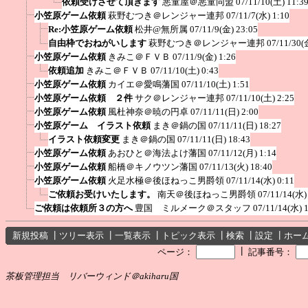
依頼受けさせて頂きます
悪童屋＠悪童同盟
07/11/10(土) 11:3
小笠原ゲーム依頼
萩野むつき＠レンジャー連邦
07/11/7(水) 1:10
Re:小笠原ゲーム依頼
松井@無所属
07/11/9(金) 23:05
自由枠でおねがいします
萩野むつき＠レンジャー連邦
07/11/30(
小笠原ゲーム依頼
きみこ＠ＦＶＢ
07/11/9(金) 1:26
依頼追加
きみこ＠ＦＶＢ
07/11/10(土) 0:43
小笠原ゲーム依頼
カイエ＠愛鳴藩国
07/11/10(土) 1:51
小笠原ゲーム依頼 ２件
サク＠レンジャー連邦
07/11/10(土) 2:25
小笠原ゲーム依頼
風杜神奈＠暁の円卓
07/11/11(日) 2:00
小笠原ゲーム イラスト依頼
まき＠鍋の国
07/11/11(日) 18:27
イラスト依頼変更
まき＠鍋の国
07/11/11(日) 18:43
小笠原ゲーム依頼
あおひと＠海法よけ藩国
07/11/12(月) 1:14
小笠原ゲーム依頼
船橋＠キノウツン藩国
07/11/13(火) 18:40
小笠原ゲーム依頼
火足水極＠後ほねっこ男爵領
07/11/14(水) 0:11
ご依頼お受けいたします。
南天＠後ほねっこ男爵領
07/11/14(水)
ご依頼は依頼所３の方へ
豊国 ミルメーク＠スタッフ
07/11/14(水) 
新規投稿
┃
ツリー表示
┃
一覧表示
┃
トピック表示
┃
検索
┃
設定
┃
ホー
┃
ページ：
記事番号：
茶板管理担当 リバーウィンド＠akiharu国