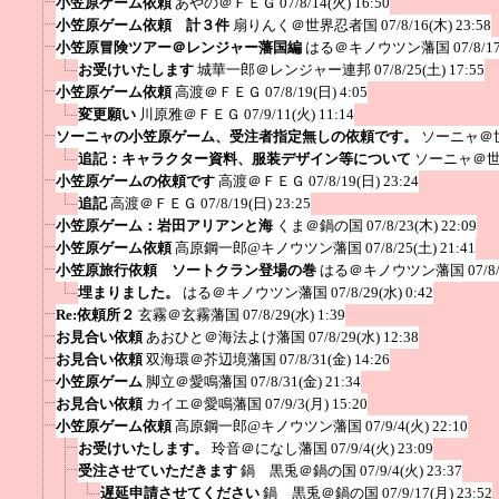
小笠原ゲーム依頼
あやの＠ＦＥＧ
07/8/14(火) 16:50
小笠原ゲーム依頼 計３件
扇りんく＠世界忍者国
07/8/16(木) 23:58
小笠原冒険ツアー＠レンジャー藩国編
はる＠キノウツン藩国
07/8/1
お受けいたします
城華一郎＠レンジャー連邦
07/8/25(土) 17:55
小笠原ゲーム依頼
高渡＠ＦＥＧ
07/8/19(日) 4:05
変更願い
川原雅＠ＦＥＧ
07/9/11(火) 11:14
ソーニャの小笠原ゲーム、受注者指定無しの依頼です。
ソーニャ＠
追記：キャラクター資料、服装デザイン等について
ソーニャ＠
小笠原ゲームの依頼です
高渡＠ＦＥＧ
07/8/19(日) 23:24
追記
高渡＠ＦＥＧ
07/8/19(日) 23:25
小笠原ゲーム：岩田アリアンと海
くま＠鍋の国
07/8/23(木) 22:09
小笠原ゲーム依頼
高原鋼一郎@キノウツン藩国
07/8/25(土) 21:41
小笠原旅行依頼 ソートクラン登場の巻
はる＠キノウツン藩国
07/8
埋まりました。
はる＠キノウツン藩国
07/8/29(水) 0:42
Re:依頼所２
玄霧＠玄霧藩国
07/8/29(水) 1:39
お見合い依頼
あおひと＠海法よけ藩国
07/8/29(水) 12:38
お見合い依頼
双海環＠芥辺境藩国
07/8/31(金) 14:26
小笠原ゲーム
脚立＠愛鳴藩国
07/8/31(金) 21:34
お見合い依頼
カイエ＠愛鳴藩国
07/9/3(月) 15:20
小笠原ゲーム依頼
高原鋼一郎@キノウツン藩国
07/9/4(火) 22:10
お受けいたします。
玲音＠になし藩国
07/9/4(火) 23:09
受注させていただきます
鍋 黒兎＠鍋の国
07/9/4(火) 23:37
遅延申請させてください
鍋 黒兎＠鍋の国
07/9/17(月) 23:52