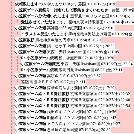
依頼致します
つきやままつり＠ヲチ藩国
07/10/17(水) 9:36
小笠原ゲーム夏祭り：指名なしで募集させていただき...
赤星 緑＠
小笠原ゲーム分依頼いたします
室賀兼一＠リワマヒ国
07/10/23(火) 
受注させていただきます。
葉崎京夜＠詩歌藩国
07/10/24(水) 12:
小笠原ゲーム依頼
高神喜一郎＠紅葉国
07/10/23(火) 23:10
イラスト４受注いたします
黒崎克哉＠海法よけ藩国
07/10/26(金)
小笠原依頼
風杜神奈＠暁の円卓
07/10/24(水) 0:29
小笠原ゲーム依頼
鍋 ヒサ子＠鍋の国
07/10/25(木) 20:33
小笠原ゲーム依頼
東西 天狐＠akiharu国
07/10/26(金) 21:05
Re:小笠原ゲーム依頼
松井@無所属
07/10/27(土) 19:20
小笠原ゲーム依頼変更
東西 天狐＠akiharu国
07/10/27(土) 22:34
Re:小笠原ゲーム依頼
阪明日見＠akiharu国
08/2/1(金) 23:11
小笠原ゲーム依頼
高渡＠ＦＥＧ
07/10/27(土) 2:57
追記
高渡＠ＦＥＧ
07/10/27(土) 21:11
小笠原ゲーム依頼
涼華＠海法よけ藩国
07/10/27(土) 17:29
小笠原ゲーム絵・ＳＳ発注依頼
玄霧＠玄霧藩国
07/10/27(土) 22:32
小笠原ゲーム絵・ＳＳ発注依頼
玄霧＠玄霧藩国
07/10/27(土) 22:40
小笠原ゲーム絵・ＳＳ発注依頼
玄霧＠玄霧藩国
07/10/27(土) 22:54
小笠原ゲーム依頼
浅田＠キノウツン藩国
07/10/29(月) 0:56
小笠原ゲーム依頼
船橋＠キノウツン藩国
07/10/30(火) 1:43
小笠原ゲーム依頼
ＶＺＡ＠キノウツン藩国
07/10/30(火) 2:27
小笠原ゲーム依頼
悪童屋＠悪童同盟
07/10/30(火) 20:30