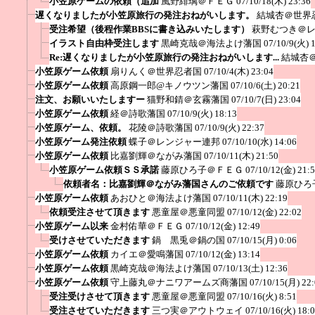
小笠原ゲームの依頼（追加
風野緋璃＠ＦＥＧ
07/10/18(木) 23:36
遅くなりましたが小笠原旅行の発注おねがいします。
結城杏＠世界
受注希望（後程作業BBSに書き込みいたします）
萩野むつき＠
イラスト自由枠受注します
黒崎克哉＠海法よけ藩国
07/10/9(火) 
Re:遅くなりましたが小笠原旅行の発注おねがいします...
結城杏
小笠原ゲーム依頼
扇りんく＠世界忍者国
07/10/4(木) 23:04
小笠原ゲーム依頼
高原鋼一郎@キノウツン藩国
07/10/6(土) 20:21
注文、お願いいたしますー
猫野和錆＠玄霧藩国
07/10/7(日) 23:04
小笠原ゲーム依頼
経＠詩歌藩国
07/10/9(火) 18:13
小笠原ゲーム、依頼。
花陵＠詩歌藩国
07/10/9(火) 22:37
小笠原ゲーム発注依頼
蝶子＠レンジャー連邦
07/10/10(水) 14:06
小笠原ゲーム依頼
比嘉劉輝＠ながみ藩国
07/10/11(木) 21:50
小笠原ゲーム依頼ＳＳ承諾
藤原ひろ子＠ＦＥＧ
07/10/12(金) 21:
依頼者名：比嘉劉輝＠ながみ藩国さんのご依頼です
藤原ひろ
小笠原ゲーム依頼
あおひと＠海法よけ藩国
07/10/11(木) 22:19
依頼受注させて頂きます
悪童屋＠悪童同盟
07/10/12(金) 22:02
小笠原ゲーム以来
金村佑華＠ＦＥＧ
07/10/12(金) 12:49
受けさせていただきます
鍋 黒兎＠鍋の国
07/10/15(月) 0:06
小笠原ゲーム依頼
カイエ＠愛鳴藩国
07/10/12(金) 13:14
小笠原ゲーム依頼
黒崎克哉＠海法よけ藩国
07/10/13(土) 12:36
小笠原ゲーム依頼
守上藤丸＠ナニワアームズ商藩国
07/10/15(月) 22
受注受けさせて頂きます
悪童屋＠悪童同盟
07/10/16(火) 8:51
受注させていただきます
三つ実＠アウトウェイ
07/10/16(火) 18: