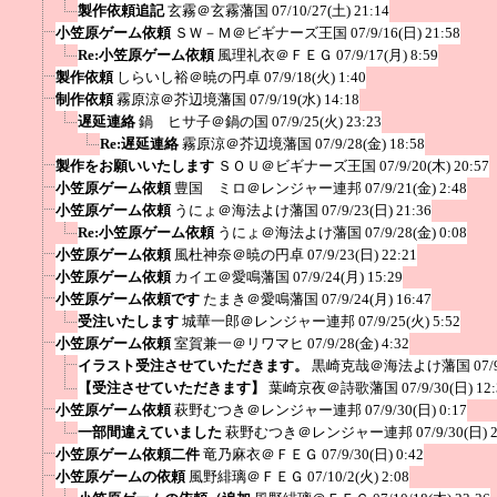
製作依頼追記
玄霧＠玄霧藩国
07/10/27(土) 21:14
小笠原ゲーム依頼
ＳＷ－Ｍ＠ビギナーズ王国
07/9/16(日) 21:58
Re:小笠原ゲーム依頼
風理礼衣＠ＦＥＧ
07/9/17(月) 8:59
製作依頼
しらいし裕＠暁の円卓
07/9/18(火) 1:40
制作依頼
霧原涼＠芥辺境藩国
07/9/19(水) 14:18
遅延連絡
鍋 ヒサ子＠鍋の国
07/9/25(火) 23:23
Re:遅延連絡
霧原涼＠芥辺境藩国
07/9/28(金) 18:58
製作をお願いいたします
ＳＯＵ＠ビギナーズ王国
07/9/20(木) 20:57
小笠原ゲーム依頼
豊国 ミロ＠レンジャー連邦
07/9/21(金) 2:48
小笠原ゲーム依頼
うにょ＠海法よけ藩国
07/9/23(日) 21:36
Re:小笠原ゲーム依頼
うにょ＠海法よけ藩国
07/9/28(金) 0:08
小笠原ゲーム依頼
風杜神奈＠暁の円卓
07/9/23(日) 22:21
小笠原ゲーム依頼
カイエ＠愛鳴藩国
07/9/24(月) 15:29
小笠原ゲーム依頼です
たまき＠愛鳴藩国
07/9/24(月) 16:47
受注いたします
城華一郎＠レンジャー連邦
07/9/25(火) 5:52
小笠原ゲーム依頼
室賀兼一＠リワマヒ
07/9/28(金) 4:32
イラスト受注させていただきます。
黒崎克哉＠海法よけ藩国
07/
【受注させていただきます】
葉崎京夜＠詩歌藩国
07/9/30(日) 12
小笠原ゲーム依頼
萩野むつき＠レンジャー連邦
07/9/30(日) 0:17
一部間違えていました
萩野むつき＠レンジャー連邦
07/9/30(日) 
小笠原ゲーム依頼二件
竜乃麻衣＠ＦＥＧ
07/9/30(日) 0:42
小笠原ゲームの依頼
風野緋璃＠ＦＥＧ
07/10/2(火) 2:08