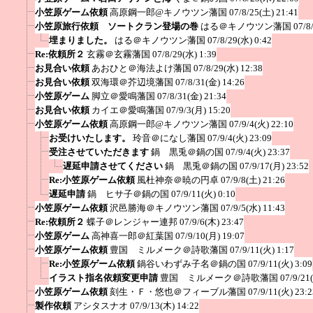
小笠原ゲーム依頼
高原鋼一郎@キノウツン藩国
07/8/25(土) 21:41
小笠原旅行依頼 ソートクラン登場の巻
はる＠キノウツン藩国
07/8
埋まりました。
はる＠キノウツン藩国
07/8/29(水) 0:42
Re:依頼所２
玄霧＠玄霧藩国
07/8/29(水) 1:39
お見合い依頼
あおひと＠海法よけ藩国
07/8/29(水) 12:38
お見合い依頼
双海環＠芥辺境藩国
07/8/31(金) 14:26
小笠原ゲーム
脚立＠愛鳴藩国
07/8/31(金) 21:34
お見合い依頼
カイエ＠愛鳴藩国
07/9/3(月) 15:20
小笠原ゲーム依頼
高原鋼一郎@キノウツン藩国
07/9/4(火) 22:10
お受けいたします。
玲音＠になし藩国
07/9/4(火) 23:09
受注させていただきます
鍋 黒兎＠鍋の国
07/9/4(火) 23:37
遅延申請させてください
鍋 黒兎＠鍋の国
07/9/17(月) 23:52
Re:小笠原ゲーム依頼
風杜神奈＠暁の円卓
07/9/8(土) 21:26
遅延申請
鍋 ヒサ子＠鍋の国
07/9/11(火) 0:10
小笠原ゲーム依頼
沢邑勝海＠キノウツン藩国
07/9/5(水) 11:43
Re:依頼所２
蝶子＠レンジャー連邦
07/9/6(木) 23:47
小笠原ゲーム
高神喜一郎＠紅葉国
07/9/10(月) 19:07
小笠原ゲーム依頼
豊国 ミルメーク＠詩歌藩国
07/9/11(火) 1:17
Re:小笠原ゲーム依頼
鍋谷いわずみ子名＠鍋の国
07/9/11(火) 3:09
イラスト指名依頼変更申請
豊国 ミルメーク＠詩歌藩国
07/9/21
小笠原ゲーム依頼
刻生・Ｆ・悠也＠フィーブル藩国
07/9/11(火) 23:2
製作依頼
アシタスナオ
07/9/13(木) 14:22