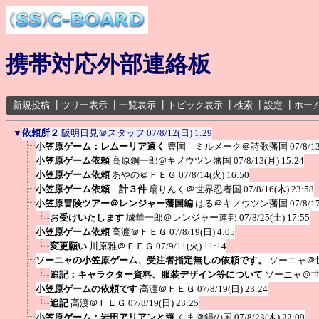
携帯対応外部連絡板
新規投稿
┃
ツリー表示
┃
一覧表示
┃
トピック表示
┃
検索
┃
設定
┃
ホー
▼
依頼所２
阪明日見＠スタッフ
07/8/12(日) 1:29
小笠原ゲーム：レムーリア遠く
豊国 ミルメーク＠詩歌藩国
07/8/1
小笠原ゲーム依頼
高原鋼一郎@キノウツン藩国
07/8/13(月) 15:24
小笠原ゲーム依頼
あやの＠ＦＥＧ
07/8/14(火) 16:50
小笠原ゲーム依頼 計３件
扇りんく＠世界忍者国
07/8/16(木) 23:58
小笠原冒険ツアー＠レンジャー藩国編
はる＠キノウツン藩国
07/8/1
お受けいたします
城華一郎＠レンジャー連邦
07/8/25(土) 17:55
小笠原ゲーム依頼
高渡＠ＦＥＧ
07/8/19(日) 4:05
変更願い
川原雅＠ＦＥＧ
07/9/11(火) 11:14
ソーニャの小笠原ゲーム、受注者指定無しの依頼です。
ソーニャ＠
追記：キャラクター資料、服装デザイン等について
ソーニャ＠
小笠原ゲームの依頼です
高渡＠ＦＥＧ
07/8/19(日) 23:24
追記
高渡＠ＦＥＧ
07/8/19(日) 23:25
小笠原ゲーム：岩田アリアンと海
くま＠鍋の国
07/8/23(木) 22:09