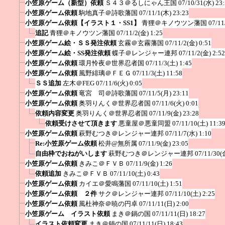
小笠原ゲーム（新型）依頼
Ｓ４３＠るしにゃん王国
07/10/31(水) 23
小笠原ゲーム依頼
駒地真子＠詩歌藩国
07/11/1(木) 23:23
小笠原ゲーム依頼【イラスト１・SS1】
青狸＠キノウツン藩国
07/11
追記
青狸＠キノウツン藩国
07/11/2(金) 1:25
小笠原ゲーム絵・ＳＳ発注依頼
玄霧＠玄霧藩国
07/11/2(金) 0:51
小笠原ゲーム絵・SS発注依頼
蝶子＠レンジャー連邦
07/11/2(金) 2:52
小笠原ゲーム依頼
環月怜夜＠世界忍者国
07/11/3(土) 1:45
小笠原ゲーム依頼
風野緋璃＠ＦＥＧ
07/11/3(土) 11:58
ＳＳ追加
左木＠FEG
07/11/6(火) 0:05
小笠原ゲーム依頼
竜宮 司＠詩歌藩国
07/11/5(月) 23:11
小笠原ゲーム依頼
奥羽りんく＠世界忍者国
07/11/6(火) 0:01
依頼内容変更
奥羽りんく＠世界忍者国
07/11/9(金) 23:28
依頼受けさせて頂きます
悪童屋＠悪童同盟
07/11/10(土) 11:3
小笠原ゲーム依頼
萩野むつき＠レンジャー連邦
07/11/7(水) 1:10
Re:小笠原ゲーム依頼
松井@無所属
07/11/9(金) 23:05
自由枠でおねがいします
萩野むつき＠レンジャー連邦
07/11/30(
小笠原ゲーム依頼
きみこ＠ＦＶＢ
07/11/9(金) 1:26
依頼追加
きみこ＠ＦＶＢ
07/11/10(土) 0:43
小笠原ゲーム依頼
カイエ＠愛鳴藩国
07/11/10(土) 1:51
小笠原ゲーム依頼 ２件
サク＠レンジャー連邦
07/11/10(土) 2:25
小笠原ゲーム依頼
風杜神奈＠暁の円卓
07/11/11(日) 2:00
小笠原ゲーム イラスト依頼
まき＠鍋の国
07/11/11(日) 18:27
イラスト依頼変更
まき＠鍋の国
07/11/11(日) 18:43