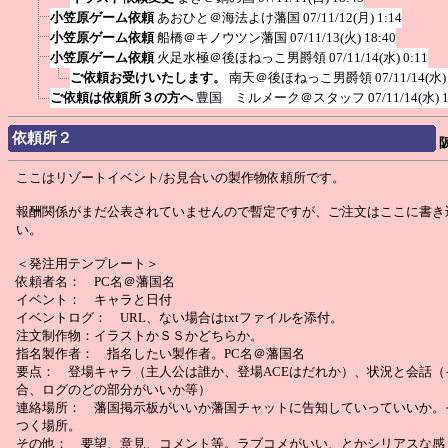
小笠原ゲーム依頼
あおひと＠海法よけ藩国
07/11/12(月) 1:14
小笠原ゲーム依頼
船橋＠キノウツン藩国
07/11/13(火) 18:40
小笠原ゲーム依頼
火足水極＠後ほねっこ男爵領
07/11/14(水) 0:11
ご依頼お受けいたします。
南天＠後ほねっこ男爵領
07/11/14(水)
ご依頼は依頼所３の方へ
豊国 ミルメーク＠スタッフ
07/11/14(水) 
依頼所２
ここはリゾートイベント/お見合いの製作物依頼所です。
報酬関係がまだ公表されていませんので暫定ですが、ご注文はここに書き
い。
＜発注用テンプレート＞
依頼者名： PC名＠藩国名
イベント： キャラと日付
イベントログ： URL、ない場合はtxtファイルを添付。
注文制作物：イラストかＳＳかどちらか。
指名製作者： 指名したい製作者。PC名＠藩国名
要点： 登場キャラ（主人公は誰か、登場ACEはだれか）、状況と会話（
合、ログのどの部分がいいか等）
連絡場所： 藩国掲示板がいいか藩国チャットに告知していっていいか。
つく場所。
その他： 要望、意見、コメント等。ラブコメがいい、とかシリアスな感