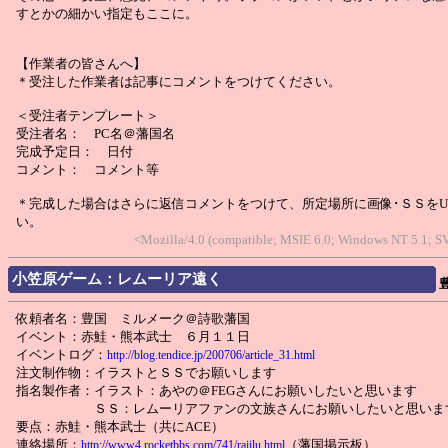
すとかの細かい指定もここに。
【作業者の皆さんへ】
＊受注した作業者は記事にコメントをつけてください。
＜受注者テンプレート＞
受注者名： PC名＠藩国名
完成予定日： 日付
コメント： コメント等
＊完成した場合はさらに返信コメントをつけて、所定場所に画像･ＳＳをU
い。
<Mozilla/4.0 (compatible; MSIE 6.0; Windows NT 5.1; 
小笠原ゲーム：レムーリア遠く
依頼者名：豊国 ミルメーク＠詩歌藩国
イベント：赤鮭・熊本武士 ６月１１日
イベントログ：
http://blog.tendice.jp/200706/article_31.html
注文制作物：イラストとＳＳでお願いします
指名製作者：イラスト：あやの＠FEGさんにお願いしたいと思います
ＳＳ：レムーリアファンの文族さんにお願いしたいと思いま
要点：赤鮭・熊本武士（共にACE）
連絡場所：
（藩国掲示板）
http://www4.rocketbbs.com/741/raiilu.html