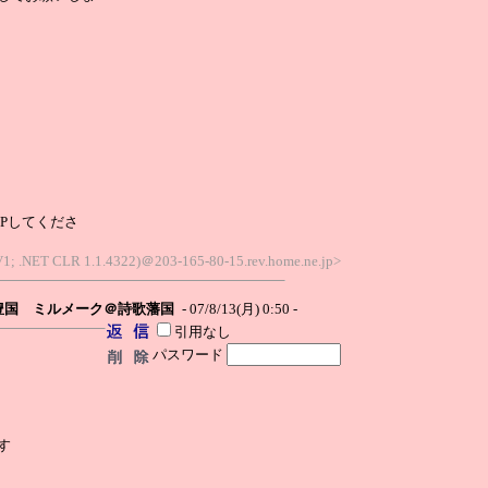
Pしてくださ
SV1; .NET CLR 1.1.4322)＠203-165-80-15.rev.home.ne.jp>
豊国 ミルメーク＠詩歌藩国
- 07/8/13(月) 0:50 -
引用なし
パスワード
す