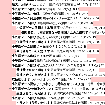
注文、お願いいたしますー
猫野和錆＠玄霧藩国
07/10/7(日) 23:04
小笠原ゲーム依頼
経＠詩歌藩国
07/10/9(火) 18:13
小笠原ゲーム、依頼。
花陵＠詩歌藩国
07/10/9(火) 22:37
小笠原ゲーム発注依頼
蝶子＠レンジャー連邦
07/10/10(水) 14:06
小笠原ゲーム依頼
比嘉劉輝＠ながみ藩国
07/10/11(木) 21:50
小笠原ゲーム依頼ＳＳ承諾
藤原ひろ子＠ＦＥＧ
07/10/12(金) 21:
依頼者名：比嘉劉輝＠ながみ藩国さんのご依頼です
藤原ひろ
小笠原ゲーム依頼
あおひと＠海法よけ藩国
07/10/11(木) 22:19
依頼受注させて頂きます
悪童屋＠悪童同盟
07/10/12(金) 22:02
小笠原ゲーム以来
金村佑華＠ＦＥＧ
07/10/12(金) 12:49
受けさせていただきます
鍋 黒兎＠鍋の国
07/10/15(月) 0:06
小笠原ゲーム依頼
カイエ＠愛鳴藩国
07/10/12(金) 13:14
小笠原ゲーム依頼
黒崎克哉＠海法よけ藩国
07/10/13(土) 12:36
小笠原ゲーム依頼
守上藤丸＠ナニワアームズ商藩国
07/10/15(月) 22
受注受けさせて頂きます
悪童屋＠悪童同盟
07/10/16(火) 8:51
受注させていただきます
三つ実＠アウトウェイ
07/10/16(火) 18:
依頼致します
つきやままつり＠ヲチ藩国
07/10/17(水) 9:36
小笠原ゲーム夏祭り：指名なしで募集させていただき...
赤星 緑＠
小笠原ゲーム分依頼いたします
室賀兼一＠リワマヒ国
07/10/23(火) 
受注させていただきます。
葉崎京夜＠詩歌藩国
07/10/24(水) 12:
小笠原ゲーム依頼
高神喜一郎＠紅葉国
07/10/23(火) 23:10
イラスト４受注いたします
黒崎克哉＠海法よけ藩国
07/10/26(金)