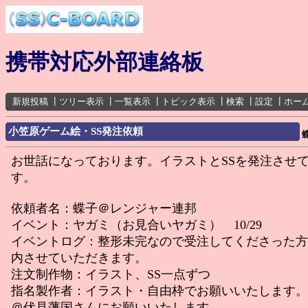
携帯対応外部連絡板
新規投稿
┃
ツリー表示
┃
一覧表示
┃
トピック表示
┃
検索
┃
設定
┃
ホー
小笠原ゲーム絵・SS発注依頼
お世話になっております。イラストとSSを発注させ
す。
依頼者名：蝶子＠レンジャー連邦
イベント：ヤガミ（お見合いヤガミ） 10/29
イベントログ：整形未完なので受注してくださった方
内させていただきます。
注文制作物：イラスト、SS一点ずつ
指名製作者：イラスト・自由枠でお願いいたします。
＠伏見藩国さんにお願いいたします。