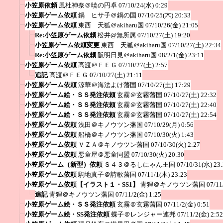
小笠原依頼
風杜神奈＠暁の円卓
07/10/24(水) 0:29
小笠原ゲーム依頼
鍋 ヒサ子＠鍋の国
07/10/25(木) 20:33
小笠原ゲーム依頼
東西 天狐＠akiharu国
07/10/26(金) 21:05
Re:小笠原ゲーム依頼
松井@無所属
07/10/27(土) 19:20
小笠原ゲーム依頼変更
東西 天狐＠akiharu国
07/10/27(土) 22:34
Re:小笠原ゲーム依頼
阪明日見＠akiharu国
08/2/1(金) 23:11
小笠原ゲーム依頼
高渡＠ＦＥＧ
07/10/27(土) 2:57
追記
高渡＠ＦＥＧ
07/10/27(土) 21:11
小笠原ゲーム依頼
涼華＠海法よけ藩国
07/10/27(土) 17:29
小笠原ゲーム絵・ＳＳ発注依頼
玄霧＠玄霧藩国
07/10/27(土) 22:32
小笠原ゲーム絵・ＳＳ発注依頼
玄霧＠玄霧藩国
07/10/27(土) 22:40
小笠原ゲーム絵・ＳＳ発注依頼
玄霧＠玄霧藩国
07/10/27(土) 22:54
小笠原ゲーム依頼
浅田＠キノウツン藩国
07/10/29(月) 0:56
小笠原ゲーム依頼
船橋＠キノウツン藩国
07/10/30(火) 1:43
小笠原ゲーム依頼
ＶＺＡ＠キノウツン藩国
07/10/30(火) 2:27
小笠原ゲーム依頼
悪童屋＠悪童同盟
07/10/30(火) 20:30
小笠原ゲーム（新型）依頼
Ｓ４３＠るしにゃん王国
07/10/31(水) 23
小笠原ゲーム依頼
駒地真子＠詩歌藩国
07/11/1(木) 23:23
小笠原ゲーム依頼【イラスト１・SS1】
青狸＠キノウツン藩国
07/11
追記
青狸＠キノウツン藩国
07/11/2(金) 1:25
小笠原ゲーム絵・ＳＳ発注依頼
玄霧＠玄霧藩国
07/11/2(金) 0:51
小笠原ゲーム絵・SS発注依頼
蝶子＠レンジャー連邦
07/11/2(金) 2:52