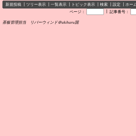
新規投稿
┃
ツリー表示
┃
一覧表示
┃
トピック表示
┃
検索
┃
設定
┃
ホー
┃
ページ：
記事番号：
茶板管理担当 リバーウィンド＠akiharu国