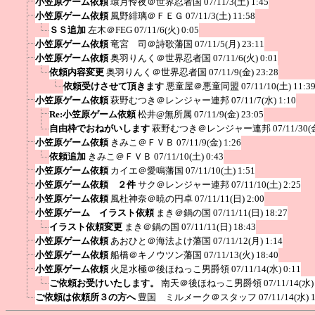
小笠原ゲーム依頼
環月怜夜＠世界忍者国
07/11/3(土) 1:45
小笠原ゲーム依頼
風野緋璃＠ＦＥＧ
07/11/3(土) 11:58
ＳＳ追加
左木＠FEG
07/11/6(火) 0:05
小笠原ゲーム依頼
竜宮 司＠詩歌藩国
07/11/5(月) 23:11
小笠原ゲーム依頼
奥羽りんく＠世界忍者国
07/11/6(火) 0:01
依頼内容変更
奥羽りんく＠世界忍者国
07/11/9(金) 23:28
依頼受けさせて頂きます
悪童屋＠悪童同盟
07/11/10(土) 11:3
小笠原ゲーム依頼
萩野むつき＠レンジャー連邦
07/11/7(水) 1:10
Re:小笠原ゲーム依頼
松井@無所属
07/11/9(金) 23:05
自由枠でおねがいします
萩野むつき＠レンジャー連邦
07/11/30(
小笠原ゲーム依頼
きみこ＠ＦＶＢ
07/11/9(金) 1:26
依頼追加
きみこ＠ＦＶＢ
07/11/10(土) 0:43
小笠原ゲーム依頼
カイエ＠愛鳴藩国
07/11/10(土) 1:51
小笠原ゲーム依頼 ２件
サク＠レンジャー連邦
07/11/10(土) 2:25
小笠原ゲーム依頼
風杜神奈＠暁の円卓
07/11/11(日) 2:00
小笠原ゲーム イラスト依頼
まき＠鍋の国
07/11/11(日) 18:27
イラスト依頼変更
まき＠鍋の国
07/11/11(日) 18:43
小笠原ゲーム依頼
あおひと＠海法よけ藩国
07/11/12(月) 1:14
小笠原ゲーム依頼
船橋＠キノウツン藩国
07/11/13(火) 18:40
小笠原ゲーム依頼
火足水極＠後ほねっこ男爵領
07/11/14(水) 0:11
ご依頼お受けいたします。
南天＠後ほねっこ男爵領
07/11/14(水)
ご依頼は依頼所３の方へ
豊国 ミルメーク＠スタッフ
07/11/14(水) 