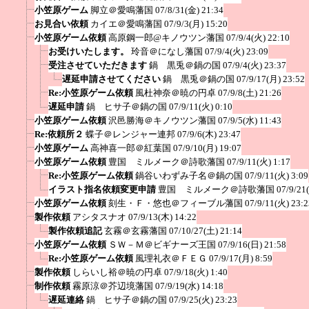
小笠原ゲーム
脚立＠愛鳴藩国
07/8/31(金) 21:34
お見合い依頼
カイエ＠愛鳴藩国
07/9/3(月) 15:20
小笠原ゲーム依頼
高原鋼一郎@キノウツン藩国
07/9/4(火) 22:10
お受けいたします。
玲音＠になし藩国
07/9/4(火) 23:09
受注させていただきます
鍋 黒兎＠鍋の国
07/9/4(火) 23:37
遅延申請させてください
鍋 黒兎＠鍋の国
07/9/17(月) 23:52
Re:小笠原ゲーム依頼
風杜神奈＠暁の円卓
07/9/8(土) 21:26
遅延申請
鍋 ヒサ子＠鍋の国
07/9/11(火) 0:10
小笠原ゲーム依頼
沢邑勝海＠キノウツン藩国
07/9/5(水) 11:43
Re:依頼所２
蝶子＠レンジャー連邦
07/9/6(木) 23:47
小笠原ゲーム
高神喜一郎＠紅葉国
07/9/10(月) 19:07
小笠原ゲーム依頼
豊国 ミルメーク＠詩歌藩国
07/9/11(火) 1:17
Re:小笠原ゲーム依頼
鍋谷いわずみ子名＠鍋の国
07/9/11(火) 3:09
イラスト指名依頼変更申請
豊国 ミルメーク＠詩歌藩国
07/9/21
小笠原ゲーム依頼
刻生・Ｆ・悠也＠フィーブル藩国
07/9/11(火) 23:2
製作依頼
アシタスナオ
07/9/13(木) 14:22
製作依頼追記
玄霧＠玄霧藩国
07/10/27(土) 21:14
小笠原ゲーム依頼
ＳＷ－Ｍ＠ビギナーズ王国
07/9/16(日) 21:58
Re:小笠原ゲーム依頼
風理礼衣＠ＦＥＧ
07/9/17(月) 8:59
製作依頼
しらいし裕＠暁の円卓
07/9/18(火) 1:40
制作依頼
霧原涼＠芥辺境藩国
07/9/19(水) 14:18
遅延連絡
鍋 ヒサ子＠鍋の国
07/9/25(火) 23:23