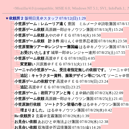
<Mozilla/4.0 (compatible; MSIE 6.0; Windows NT 5.1; SV1; InfoPath.1; 
▼
依頼所２
阪明日見＠スタッフ
07/8/12(日) 1:29
小笠原ゲーム：レムーリア遠く
豊国 ミルメーク＠詩歌藩国
07/8/1
小笠原ゲーム依頼
高原鋼一郎@キノウツン藩国
07/8/13(月) 15:24
小笠原ゲーム依頼
あやの＠ＦＥＧ
07/8/14(火) 16:50
小笠原ゲーム依頼 計３件
扇りんく＠世界忍者国
07/8/16(木) 23:58
小笠原冒険ツアー＠レンジャー藩国編
はる＠キノウツン藩国
07/8/1
お受けいたします
城華一郎＠レンジャー連邦
07/8/25(土) 17:55
小笠原ゲーム依頼
高渡＠ＦＥＧ
07/8/19(日) 4:05
変更願い
川原雅＠ＦＥＧ
07/9/11(火) 11:14
ソーニャの小笠原ゲーム、受注者指定無しの依頼です。
ソーニャ＠
追記：キャラクター資料、服装デザイン等について
ソーニャ＠
小笠原ゲームの依頼です
高渡＠ＦＥＧ
07/8/19(日) 23:24
追記
高渡＠ＦＥＧ
07/8/19(日) 23:25
小笠原ゲーム：岩田アリアンと海
くま＠鍋の国
07/8/23(木) 22:09
小笠原ゲーム依頼
高原鋼一郎@キノウツン藩国
07/8/25(土) 21:41
小笠原旅行依頼 ソートクラン登場の巻
はる＠キノウツン藩国
07/8
埋まりました。
はる＠キノウツン藩国
07/8/29(水) 0:42
Re:依頼所２
玄霧＠玄霧藩国
07/8/29(水) 1:39
お見合い依頼
あおひと＠海法よけ藩国
07/8/29(水) 12:38
お見合い依頼
双海環＠芥辺境藩国
07/8/31(金) 14:26