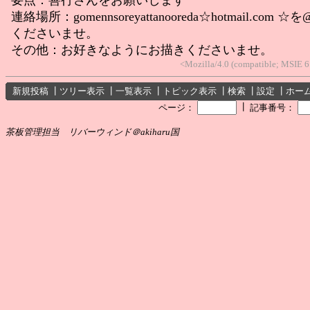
連絡場所：gomennsoreyattanooreda☆hotmail.com
くださいませ。
その他：お好きなようにお描きくださいませ。
<Mozilla/4.0 (compatible; MSIE 
新規投稿
┃
ツリー表示
┃
一覧表示
┃
トピック表示
┃
検索
┃
設定
┃
ホー
┃
ページ：
記事番号：
茶板管理担当 リバーウィンド＠akiharu国