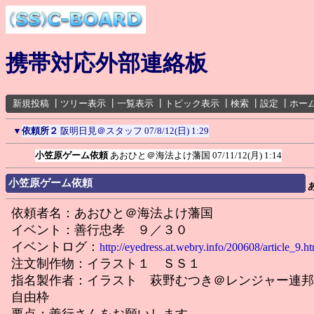
携帯対応外部連絡板
新規投稿
┃
ツリー表示
┃
一覧表示
┃
トピック表示
┃
検索
┃
設定
┃
ホー
▼
依頼所２
阪明日見＠スタッフ
07/8/12(日) 1:29
小笠原ゲーム依頼
あおひと＠海法よけ藩国
07/11/12(月) 1:14
小笠原ゲーム依頼
依頼者名：あおひと＠海法よけ藩国
イベント：善行忠孝 ９／３０
イベントログ：
http://eyedress.at.webry.info/200608/article_9.h
注文制作物：イラスト１ ＳＳ１
指名製作者：イラスト 萩野むつき＠レンジャー連
自由枠
要点：善行さんをお願いします