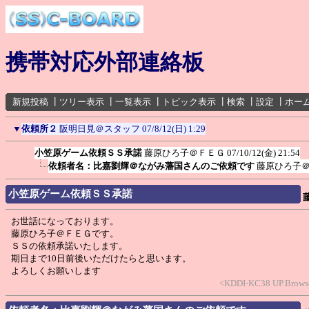
携帯対応外部連絡板
新規投稿
┃
ツリー表示
┃
一覧表示
┃
トピック表示
┃
検索
┃
設定
┃
ホー
▼
依頼所２
阪明日見＠スタッフ
07/8/12(日) 1:29
小笠原ゲーム依頼ＳＳ承諾
藤原ひろ子＠ＦＥＧ
07/10/12(金) 21:54
依頼者名：比嘉劉輝＠ながみ藩国さんのご依頼です
藤原ひろ子
小笠原ゲーム依頼ＳＳ承諾
お世話になっております。
藤原ひろ子＠ＦＥＧです。
ＳＳの依頼承諾いたします。
期日まで10日前後いただけたらと思います。
よろしくお願いします
<KDDI-KC38 UP.Browse