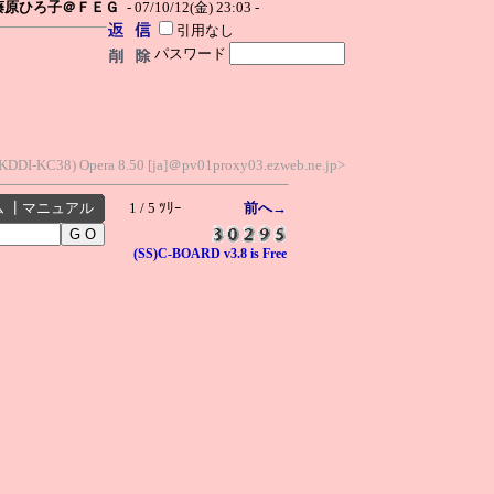
藤原ひろ子＠ＦＥＧ
- 07/10/12(金) 23:03 -
引用なし
パスワード
; KDDI-KC38) Opera 8.50 [ja]＠pv01proxy03.ezweb.ne.jp>
ム
┃
マニュアル
1 / 5 ﾂﾘｰ
前へ→
(SS)C-BOARD v3.8 is Free