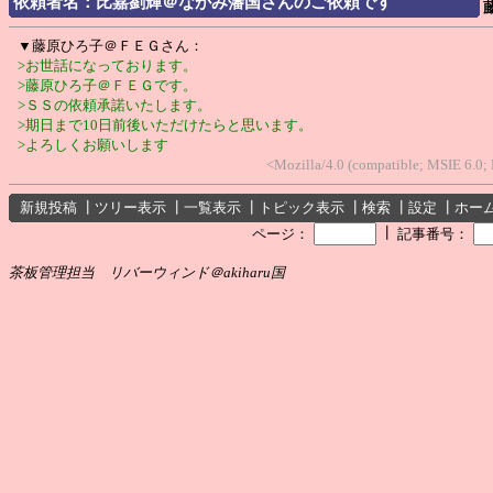
依頼者名：比嘉劉輝＠ながみ藩国さんのご依頼です
▼藤原ひろ子＠ＦＥＧさん：
>お世話になっております。
>藤原ひろ子＠ＦＥＧです。
>ＳＳの依頼承諾いたします。
>期日まで10日前後いただけたらと思います。
>よろしくお願いします
<Mozilla/4.0 (compatible; MSIE 6.0
新規投稿
┃
ツリー表示
┃
一覧表示
┃
トピック表示
┃
検索
┃
設定
┃
ホー
┃
ページ：
記事番号：
茶板管理担当 リバーウィンド＠akiharu国