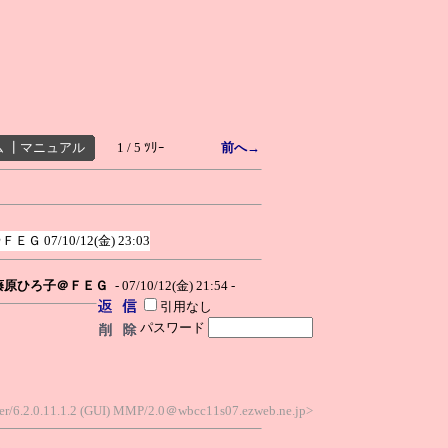
ム
┃
マニュアル
1 / 5 ﾂﾘｰ
前へ→
＠ＦＥＧ
07/10/12(金) 23:03
藤原ひろ子＠ＦＥＧ
- 07/10/12(金) 21:54 -
引用なし
パスワード
r/6.2.0.11.1.2 (GUI) MMP/2.0＠wbcc11s07.ezweb.ne.jp>