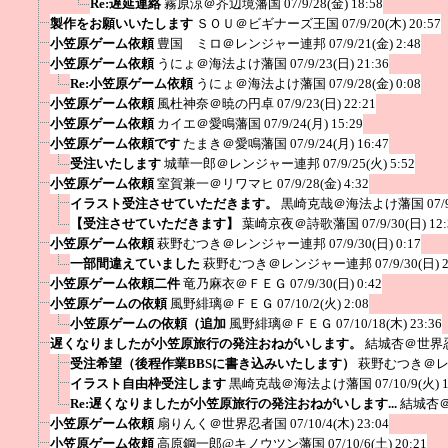
Re:遅延連絡
霧原涼＠芥辺境藩国
07/9/28(金) 18:58
製作をお願いいたします
ＳＯＵ＠ビギナーズ王国
07/9/20(木) 20:57
小笠原ゲーム依頼
豊国 ミロ＠レンジャー連邦
07/9/21(金) 2:48
小笠原ゲーム依頼
うにょ＠海法よけ藩国
07/9/23(日) 21:36
Re:小笠原ゲーム依頼
うにょ＠海法よけ藩国
07/9/28(金) 0:08
小笠原ゲーム依頼
風杜神奈＠暁の円卓
07/9/23(日) 22:21
小笠原ゲーム依頼
カイエ＠愛鳴藩国
07/9/24(月) 15:29
小笠原ゲーム依頼です
たまき＠愛鳴藩国
07/9/24(月) 16:47
受注いたします
城華一郎＠レンジャー連邦
07/9/25(火) 5:52
小笠原ゲーム依頼
室賀兼一＠リワマヒ
07/9/28(金) 4:32
イラスト受注させていただきます。
黒崎克哉＠海法よけ藩国
07/
【受注させていただきます】
葉崎京夜＠詩歌藩国
07/9/30(日) 12
小笠原ゲーム依頼
萩野むつき＠レンジャー連邦
07/9/30(日) 0:17
一部間違えていました
萩野むつき＠レンジャー連邦
07/9/30(日) 
小笠原ゲーム依頼二件
竜乃麻衣＠ＦＥＧ
07/9/30(日) 0:42
小笠原ゲームの依頼
風野緋璃＠ＦＥＧ
07/10/2(火) 2:08
小笠原ゲームの依頼（追加
風野緋璃＠ＦＥＧ
07/10/18(木) 23:36
遅くなりましたが小笠原旅行の発注おねがいします。
結城杏＠世界
受注希望（後程作業BBSに書き込みいたします）
萩野むつき＠
イラスト自由枠受注します
黒崎克哉＠海法よけ藩国
07/10/9(火) 
Re:遅くなりましたが小笠原旅行の発注おねがいします...
結城杏
小笠原ゲーム依頼
扇りんく＠世界忍者国
07/10/4(木) 23:04
小笠原ゲーム依頼
高原鋼一郎@キノウツン藩国
07/10/6(土) 20:21