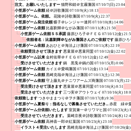
注文、お願いいたしますー
猫野和錆＠玄霧藩国
07/10/7(日) 23:04
小笠原ゲーム依頼
経＠詩歌藩国
07/10/9(火) 18:13
小笠原ゲーム、依頼。
花陵＠詩歌藩国
07/10/9(火) 22:37
小笠原ゲーム発注依頼
蝶子＠レンジャー連邦
07/10/10(水) 14:06
小笠原ゲーム依頼
比嘉劉輝＠ながみ藩国
07/10/11(木) 21:50
小笠原ゲーム依頼ＳＳ承諾
藤原ひろ子＠ＦＥＧ
07/10/12(金) 21:
依頼者名：比嘉劉輝＠ながみ藩国さんのご依頼です
藤原ひろ
小笠原ゲーム依頼
あおひと＠海法よけ藩国
07/10/11(木) 22:19
依頼受注させて頂きます
悪童屋＠悪童同盟
07/10/12(金) 22:02
小笠原ゲーム以来
金村佑華＠ＦＥＧ
07/10/12(金) 12:49
受けさせていただきます
鍋 黒兎＠鍋の国
07/10/15(月) 0:06
小笠原ゲーム依頼
カイエ＠愛鳴藩国
07/10/12(金) 13:14
小笠原ゲーム依頼
黒崎克哉＠海法よけ藩国
07/10/13(土) 12:36
小笠原ゲーム依頼
守上藤丸＠ナニワアームズ商藩国
07/10/15(月) 22
受注受けさせて頂きます
悪童屋＠悪童同盟
07/10/16(火) 8:51
受注させていただきます
三つ実＠アウトウェイ
07/10/16(火) 18:
依頼致します
つきやままつり＠ヲチ藩国
07/10/17(水) 9:36
小笠原ゲーム夏祭り：指名なしで募集させていただき...
赤星 緑＠
小笠原ゲーム分依頼いたします
室賀兼一＠リワマヒ国
07/10/23(火) 
受注させていただきます。
葉崎京夜＠詩歌藩国
07/10/24(水) 12:
小笠原ゲーム依頼
高神喜一郎＠紅葉国
07/10/23(火) 23:10
イラスト４受注いたします
黒崎克哉＠海法よけ藩国
07/10/26(金)