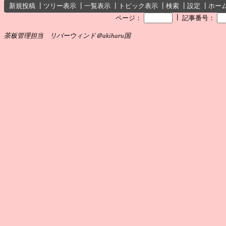
新規投稿
┃
ツリー表示
┃
一覧表示
┃
トピック表示
┃
検索
┃
設定
┃
ホー
┃
ページ：
記事番号：
茶板管理担当 リバーウィンド＠akiharu国