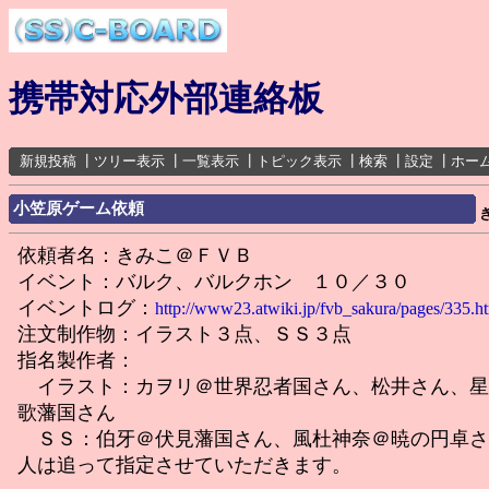
携帯対応外部連絡板
新規投稿
┃
ツリー表示
┃
一覧表示
┃
トピック表示
┃
検索
┃
設定
┃
ホー
小笠原ゲーム依頼
依頼者名：きみこ＠ＦＶＢ
イベント：バルク、バルクホン １０／３０
イベントログ：
http://www23.atwiki.jp/fvb_sakura/pages/335.h
注文制作物：イラスト３点、ＳＳ３点
指名製作者：
イラスト：カヲリ＠世界忍者国さん、松井さん、星
歌藩国さん
ＳＳ：伯牙＠伏見藩国さん、風杜神奈＠暁の円卓さ
人は追って指定させていただきます。