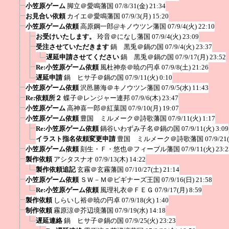
小笠原ゲーム
脚立＠愛鳴藩国
07/8/31(金) 21:34
お見合い依頼
カイエ＠愛鳴藩国
07/9/3(月) 15:20
小笠原ゲーム依頼
高原鋼一郎@キノウツン藩国
07/9/4(火) 22:10
お受けいたします。
玲音＠になし藩国
07/9/4(火) 23:09
受注させていただきます
鍋 黒兎＠鍋の国
07/9/4(火) 23:37
遅延申請させてください
鍋 黒兎＠鍋の国
07/9/17(月) 23:52
Re:小笠原ゲーム依頼
風杜神奈＠暁の円卓
07/9/8(土) 21:26
遅延申請
鍋 ヒサ子＠鍋の国
07/9/11(火) 0:10
小笠原ゲーム依頼
沢邑勝海＠キノウツン藩国
07/9/5(水) 11:43
Re:依頼所２
蝶子＠レンジャー連邦
07/9/6(木) 23:47
小笠原ゲーム
高神喜一郎＠紅葉国
07/9/10(月) 19:07
小笠原ゲーム依頼
豊国 ミルメーク＠詩歌藩国
07/9/11(火) 1:17
Re:小笠原ゲーム依頼
鍋谷いわずみ子名＠鍋の国
07/9/11(火) 3:09
イラスト指名依頼変更申請
豊国 ミルメーク＠詩歌藩国
07/9/21
小笠原ゲーム依頼
刻生・Ｆ・悠也＠フィーブル藩国
07/9/11(火) 23:2
製作依頼
アシタスナオ
07/9/13(木) 14:22
製作依頼追記
玄霧＠玄霧藩国
07/10/27(土) 21:14
小笠原ゲーム依頼
ＳＷ－Ｍ＠ビギナーズ王国
07/9/16(日) 21:58
Re:小笠原ゲーム依頼
風理礼衣＠ＦＥＧ
07/9/17(月) 8:59
製作依頼
しらいし裕＠暁の円卓
07/9/18(火) 1:40
制作依頼
霧原涼＠芥辺境藩国
07/9/19(水) 14:18
遅延連絡
鍋 ヒサ子＠鍋の国
07/9/25(火) 23:23