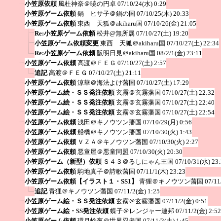
小笠原依頼
風杜神奈＠暁の円卓
07/10/24(水) 0:29
小笠原ゲーム依頼
鍋 ヒサ子＠鍋の国
07/10/25(木) 20:33
小笠原ゲーム依頼
東西 天狐＠akiharu国
07/10/26(金) 21:05
Re:小笠原ゲーム依頼
松井@無所属
07/10/27(土) 19:20
小笠原ゲーム依頼変更
東西 天狐＠akiharu国
07/10/27(土) 22:34
Re:小笠原ゲーム依頼
阪明日見＠akiharu国
08/2/1(金) 23:11
小笠原ゲーム依頼
高渡＠ＦＥＧ
07/10/27(土) 2:57
追記
高渡＠ＦＥＧ
07/10/27(土) 21:11
小笠原ゲーム依頼
涼華＠海法よけ藩国
07/10/27(土) 17:29
小笠原ゲーム絵・ＳＳ発注依頼
玄霧＠玄霧藩国
07/10/27(土) 22:32
小笠原ゲーム絵・ＳＳ発注依頼
玄霧＠玄霧藩国
07/10/27(土) 22:40
小笠原ゲーム絵・ＳＳ発注依頼
玄霧＠玄霧藩国
07/10/27(土) 22:54
小笠原ゲーム依頼
浅田＠キノウツン藩国
07/10/29(月) 0:56
小笠原ゲーム依頼
船橋＠キノウツン藩国
07/10/30(火) 1:43
小笠原ゲーム依頼
ＶＺＡ＠キノウツン藩国
07/10/30(火) 2:27
小笠原ゲーム依頼
悪童屋＠悪童同盟
07/10/30(火) 20:30
小笠原ゲーム（新型）依頼
Ｓ４３＠るしにゃん王国
07/10/31(水) 23
小笠原ゲーム依頼
駒地真子＠詩歌藩国
07/11/1(木) 23:23
小笠原ゲーム依頼【イラスト１・SS1】
青狸＠キノウツン藩国
07/11
追記
青狸＠キノウツン藩国
07/11/2(金) 1:25
小笠原ゲーム絵・ＳＳ発注依頼
玄霧＠玄霧藩国
07/11/2(金) 0:51
小笠原ゲーム絵・SS発注依頼
蝶子＠レンジャー連邦
07/11/2(金) 2:52
小笠原ゲーム依頼
環月怜夜＠世界忍者国
07/11/3(土) 1:45