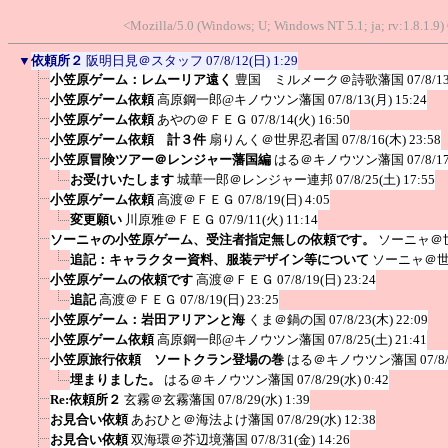
<Mozilla/5.0 (Windows; U; Windows NT 5.1; ja; rv:1.8.1.
▼
依頼所２
阪明日見＠スタッフ
07/8/12(日) 1:29
小笠原ゲーム：レムーリア遠く
豊国 ミルメーク＠詩歌藩国
07/8/1
小笠原ゲーム依頼
高原鋼一郎@キノウツン藩国
07/8/13(月) 15:24
小笠原ゲーム依頼
あやの＠ＦＥＧ
07/8/14(火) 16:50
小笠原ゲーム依頼 計３件
扇りんく＠世界忍者国
07/8/16(木) 23:58
小笠原冒険ツアー＠レンジャー藩国編
はる＠キノウツン藩国
07/8/1
お受けいたします
城華一郎＠レンジャー連邦
07/8/25(土) 17:55
小笠原ゲーム依頼
高渡＠ＦＥＧ
07/8/19(日) 4:05
変更願い
川原雅＠ＦＥＧ
07/9/11(火) 11:14
ソーニャの小笠原ゲーム、受注者指定無しの依頼です。
ソーニャ＠
追記：キャラクター資料、服装デザイン等について
ソーニャ＠
小笠原ゲームの依頼です
高渡＠ＦＥＧ
07/8/19(日) 23:24
追記
高渡＠ＦＥＧ
07/8/19(日) 23:25
小笠原ゲーム：岩田アリアンと海
くま＠鍋の国
07/8/23(木) 22:09
小笠原ゲーム依頼
高原鋼一郎@キノウツン藩国
07/8/25(土) 21:41
小笠原旅行依頼 ソートクラン登場の巻
はる＠キノウツン藩国
07/8
埋まりました。
はる＠キノウツン藩国
07/8/29(水) 0:42
Re:依頼所２
玄霧＠玄霧藩国
07/8/29(水) 1:39
お見合い依頼
あおひと＠海法よけ藩国
07/8/29(水) 12:38
お見合い依頼
双海環＠芥辺境藩国
07/8/31(金) 14:26