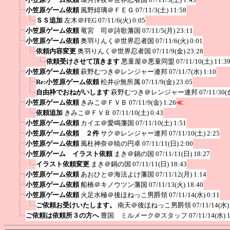
小笠原ゲーム依頼
風野緋璃＠ＦＥＧ
07/11/3(土) 11:58
ＳＳ追加
左木＠FEG
07/11/6(火) 0:05
小笠原ゲーム依頼
竜宮 司＠詩歌藩国
07/11/5(月) 23:11
小笠原ゲーム依頼
奥羽りんく＠世界忍者国
07/11/6(火) 0:01
依頼内容変更
奥羽りんく＠世界忍者国
07/11/9(金) 23:28
依頼受けさせて頂きます
悪童屋＠悪童同盟
07/11/10(土) 11:3
小笠原ゲーム依頼
萩野むつき＠レンジャー連邦
07/11/7(水) 1:10
Re:小笠原ゲーム依頼
松井@無所属
07/11/9(金) 23:05
自由枠でおねがいします
萩野むつき＠レンジャー連邦
07/11/30(
小笠原ゲーム依頼
きみこ＠ＦＶＢ
07/11/9(金) 1:26
≪
依頼追加
きみこ＠ＦＶＢ
07/11/10(土) 0:43
小笠原ゲーム依頼
カイエ＠愛鳴藩国
07/11/10(土) 1:51
小笠原ゲーム依頼 ２件
サク＠レンジャー連邦
07/11/10(土) 2:25
小笠原ゲーム依頼
風杜神奈＠暁の円卓
07/11/11(日) 2:00
小笠原ゲーム イラスト依頼
まき＠鍋の国
07/11/11(日) 18:27
イラスト依頼変更
まき＠鍋の国
07/11/11(日) 18:43
小笠原ゲーム依頼
あおひと＠海法よけ藩国
07/11/12(月) 1:14
小笠原ゲーム依頼
船橋＠キノウツン藩国
07/11/13(火) 18:40
小笠原ゲーム依頼
火足水極＠後ほねっこ男爵領
07/11/14(水) 0:11
ご依頼お受けいたします。
南天＠後ほねっこ男爵領
07/11/14(水)
ご依頼は依頼所３の方へ
豊国 ミルメーク＠スタッフ
07/11/14(水) 