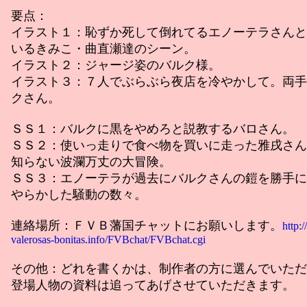
要点：
イラスト１：恥ずか死して倒れてるエノーテラさんと
いるきみこ・曲直瀬達のシーン。
イラスト２：ジャージ姿のバルク様。
イラスト３：７人でぶらぶら夜店を冷やかして。両手
クさん。
ＳＳ１：バルクに黒をやめろと説教するバロさん。
ＳＳ２：使いっ走りで食べ物を買いに走った雅戌さん
知らない波瀾万丈の大冒険。
ＳＳ３：エノーテラが過去にバルクさんの鎧を勝手に
やらかした騒動の数々。
連絡場所：ＦＶＢ藩国チャットにお願いします。
http:/
valerosas-bonitas.info/FVBchat/FVBchat.cgi
その他：どれを書くかは、制作者の方に選んでいただ
登場人物の資料は追ってあげさせていただきます。