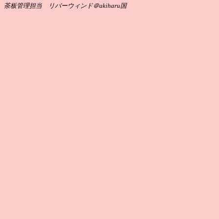
茶板管理担当 リバーウィンド＠akiharu国