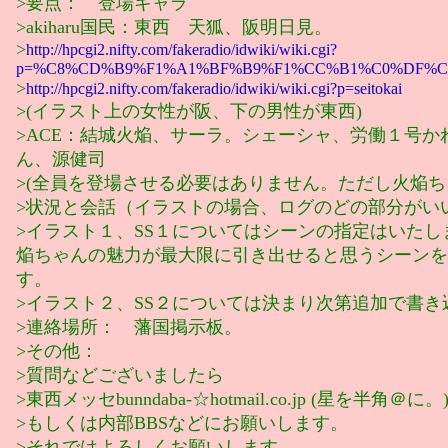
>要点： 登場キャラ
>akiharu国民：東西 天狐、阪明日見。
>
http://hpcgi2.nifty.com/fakeradio/idwiki/wiki.cgi?
p=%C8%CD%B9%F1%A1%BF%B9%F1%CC%B1%C0%DF%C
>
http://hpcgi2.nifty.com/fakeradio/idwiki/wiki.cgi?p=seitokai
>(イラスト上の女性が阪、下の男性が東西)
>ACE：結城火焔、サーラ。シェーシャ、労働１号か
ん、源健司
>(全員を登場させる必要はありません。ただし火焔ち
>状況と会話（イラストの場合、ログのどの部分がい
>イラスト１、SS１についてはシーンの指定はいたし
焔ちゃんの魅力が最大限に引き出せると思うシーンを
す。
>イラスト２、SS２については決まり次第追加で書き
>連絡場所： 藩国掲示板。
>その他：
>質問などございましたら
>東西メッセbunndaba-☆hotmail.co.jp (星を半角＠に。
>もしくは内部BBSなどにお願いします。
>それではよろしくお願いします。