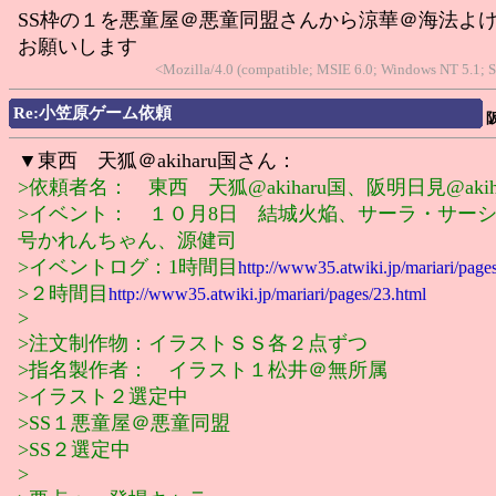
SS枠の１を悪童屋＠悪童同盟さんから涼華＠海法よ
お願いします
<Mozilla/4.0 (compatible; MSIE 6.0; Windows NT 5.1; 
Re:小笠原ゲーム依頼
▼東西 天狐＠akiharu国さん：
>依頼者名： 東西 天狐@akiharu国、阪明日見@akih
>イベント： １０月8日 結城火焔、サーラ・サーシ
号かれんちゃん、源健司
>イベントログ：1時間目
http://www35.atwiki.jp/mariari/page
>２時間目
http://www35.atwiki.jp/mariari/pages/23.html
>
>注文制作物：イラストＳＳ各２点ずつ
>指名製作者： イラスト１松井＠無所属
>イラスト２選定中
>SS１悪童屋＠悪童同盟
>SS２選定中
>