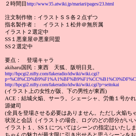
２時間目
http://www35.atwiki.jp/mariari/pages/23.html
注文制作物：イラストＳＳ各２点ずつ
指名製作者： イラスト１松井＠無所属
イラスト２選定中
SS１悪童屋＠悪童同盟
SS２選定中
要点： 登場キャラ
akiharu国民：東西 天狐、阪明日見。
http://hpcgi2.nifty.com/fakeradio/idwiki/wiki.cgi?
p=%C8%CD%B9%F1%A1%BF%B9%F1%CC%B1%C0%DF%C
http://hpcgi2.nifty.com/fakeradio/idwiki/wiki.cgi?p=seitokai
(イラスト上の女性が阪、下の男性が東西)
ACE：結城火焔、サーラ。シェーシャ、労働１号か
源健司
(全員を登場させる必要はありません。ただし火焔ちゃ
状況と会話（イラストの場合、ログのどの部分がいい
イラスト１、SS１についてはシーンの指定はいたし
ちゃんの魅力が最大限に引き出せると思うシーンをお