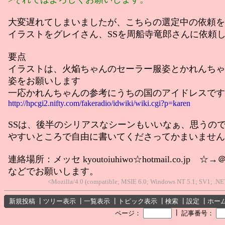
大変遅れてしまいましたが、こちらの選定中の依頼を
イラストをグレイさん、SSを周船寺竜郎さんに依頼
要点
イラストは、火焔ちゃんのセーラー服姿とかれんちゃ
姿をお願いします
一応かれんちゃんの参考にうちの国のアイドレスです
http://hpcgi2.nifty.com/fakeradio/idwiki/wiki.cgi?p=karen
SSは、後半のシリアスなシーンもいいなぁ、思うの
やすいところで自由に書いてくださってかまいません
連絡場所：メッセ kyoutoiuhiwo☆hotmail.co.jp ☆→
などでお願いします。
<Mozilla/4.0 (compatible; MSIE 6.0; Windows NT 5.1; SV1; .N
新規投稿
┃
ツリー表示
┃
一覧表示
┃
トピック表示
┃
検索
┃
設定
┃
ホー
┃
ページ：
記事番号：