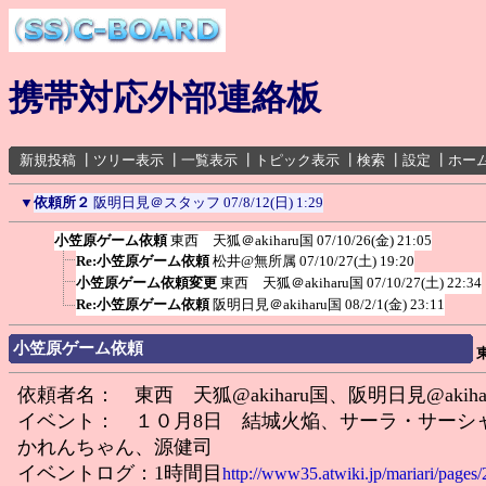
携帯対応外部連絡板
新規投稿
┃
ツリー表示
┃
一覧表示
┃
トピック表示
┃
検索
┃
設定
┃
ホー
▼
依頼所２
阪明日見＠スタッフ
07/8/12(日) 1:29
小笠原ゲーム依頼
東西 天狐＠akiharu国
07/10/26(金) 21:05
Re:小笠原ゲーム依頼
松井@無所属
07/10/27(土) 19:20
小笠原ゲーム依頼変更
東西 天狐＠akiharu国
07/10/27(土) 22:34
Re:小笠原ゲーム依頼
阪明日見＠akiharu国
08/2/1(金) 23:11
小笠原ゲーム依頼
依頼者名： 東西 天狐@akiharu国、阪明日見@akiha
イベント： １０月8日 結城火焔、サーラ・サーシ
かれんちゃん、源健司
イベントログ：1時間目
http://www35.atwiki.jp/mariari/pages/