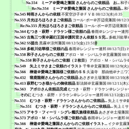
No.554 ミーア＠愛鳴之藩国 さんからのご依頼品 お...
和子
Re:No.554 ミーア＠愛鳴之藩国 さんからのご依頼品...
和
No.545 時雨さんからの依頼
不変空沙子＠ＦＶＢ
08/12/3(水) 0:35
No.555 月光ほろほろさまご依頼品
コール･ポー＠芥辺境藩国
08/12/
Re:No.555 月光ほろほろさまご依頼品
コール･ポー＠芥辺境藩国
No.564 むつき・萩野・ドラケン様ご依頼の品
春雨＠レンジャー連邦
No.565 古島三つ実＠羅幻王国＠護民官さん依頼ＳＳ完...
多岐川佑華
No.562 SS提出
黒霧＠涼州藩国
08/12/5(金) 23:51
No.568 多岐川佑華様ご依頼の品
春雨＠レンジャー連邦
08/12/7(日) 1
No.558 和子さんからのご依頼
アポロ・Ｍ・シバムラ＠玄霧藩国
08/
No.558 和子さんからのご依頼（２枚目）
アポロ・Ｍ・シバムラ
No.549 矢上ミサさまご依頼のイラスト
千隼＠玄霧藩国
08/12/9(火)
No.566 榊遊＠愛鳴之藩国様ご依頼のＳＳ
久遠寺 那由他＠ナニワ
No.432 翡鹿龍樹さんからのご依頼品
あさぎ＠土場藩国
08/12/10(水
No.413 萩野むつき様からの御依頼品
影法師＠玄霧藩国
08/12/11(木) 
No.563 アポロさん依頼品完成
むつき・萩野・ドラケン＠レンジャ
そのに
むつき・萩野・ドラケン＠レンジャー連邦
08/12/12(金) 2
No.551 むつき・萩野・ドラケンさんからのご依頼品...
矢上ミサ＠
No.551 むつき・萩野・ドラケンさんからのご依頼品...
矢上ミサ
No.575 アキラ・フィーリ・シグレ艦氏族様依頼品
あさぎ＠土場藩国
No.573 アポロ・Ｍ・シバムラ様ご依頼の品
春雨＠レンジャー連邦
0
No.566 榊遊＠愛鳴之藩国さんからのご依頼イラスト...
イク＠玄霧