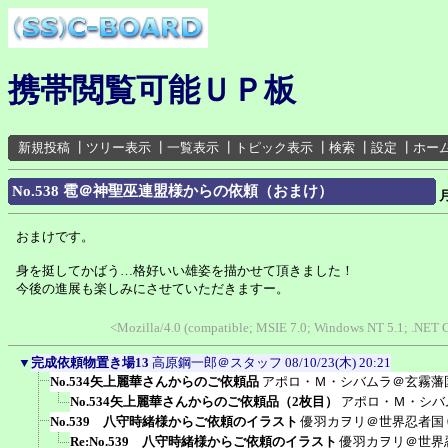
携帯閲覧可能ＵＰ板
新規投稿
┃
ツリー表示
┃
一覧表示
┃
トピック表示
┃
検索
┃
設定
┃
ホー
No.538 雹＠神聖巫連盟様からの依頼（おまけ）
おまけです。
身を挺してかばう…格好いい雄姿を描かせて頂きました！
今後の進展も楽しみにさせていただきますー。
<Mozilla/4.0 (compatible; MSIE 7.0; Windows NT 5.1; .NET 
▼
完成依頼物置き場13
高原鋼一郎＠スタッフ
08/10/23(木) 20:21
No.534矢上麗華さんからのご依頼品
アポロ・Ｍ・シバムラ＠玄霧藩
No.534矢上麗華さんからのご依頼品（2枚目）
アポロ・Ｍ・シバ
No.539 八守時緒様からご依頼のイラスト
優羽カヲリ＠世界忍者国
Re:No.539 八守時緒様からご依頼のイラスト
優羽カヲリ＠世界