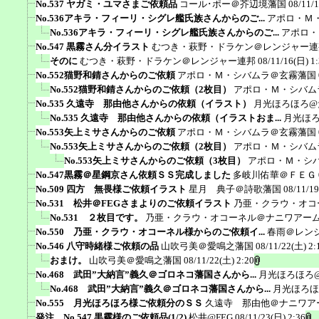
No.537 ヤガミ・ユマさまご依頼品
コール･ポー＠芥辺境藩国
08/11/
No.536アキラ・フィーリ・シグレ艦氏族さんからのご...
アポロ・Ｍ
No.536アキラ・フィーリ・シグレ艦氏族さんからのご...
アポロ・
No.547 黒霧さん分イラスト
むつき・萩野・ドラケン＠レンジャー連
そのに
むつき・萩野・ドラケン＠レンジャー連邦
08/11/16(日) 1
No.552猫野和錆さんからのご依頼
アポロ・Ｍ・シバムラ＠玄霧藩国
No.552猫野和錆さんからのご依頼（2枚目）
アポロ・Ｍ・シバム
No.535 久遠寺 那由他さんからの依頼（イラスト）
月光ほろほろ@
No.535 久遠寺 那由他さんからの依頼（イラストおま...
月光ほ
No.553矢上ミサさんからのご依頼
アポロ・Ｍ・シバムラ＠玄霧藩国
No.553矢上ミサさんからのご依頼（2枚目）
アポロ・Ｍ・シバム
No.553矢上ミサさんからのご依頼（3枚目）
アポロ・Ｍ・シ
No.547黒霧＠星鋼京さん依頼ＳＳ完成しました
多岐川佑華＠ＦＥＧ
No.509 四方 無畏様ご依頼イラスト
星月 典子＠詩歌藩国
08/11/19
No.531 松井＠FEGさまよりのご依頼イラスト
乃亜・クラウ・オコ
No.531 ２枚目です。
乃亜・クラウ・オコーネル＠ナニワアー
No.550 乃亜・クラウ・オコーネル様からのご依頼イ...
春雨＠レン
No.546 八守時緒様ご依頼の品
山吹弓美＠愛鳴之藩国
08/11/22(土) 2:
おまけ。
山吹弓美＠愛鳴之藩国
08/11/22(土) 2:20
No.468 武田”大納言”義久＠ゴロネコ藩国さんから...
月光ほろほろ
No.468 武田”大納言”義久＠ゴロネコ藩国さんから...
月光ほろほ
No.555 月光ほろほろ様ご依頼分のＳＳ
久遠寺 那由他＠ナニワア
発注 No.547 黒霧様のご依頼品(1/2)
松井@FEG
08/11/23(日) 2:36