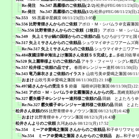
Re:発注 No.547 黒霧様のご依頼品(２/2)
松井@FEG
08/11/23(日)
Re:発注 No.547 黒霧様のご依頼品(1/2)
松井@FEG
08/11/23(日) 
No.553 SS
黒霧＠星鋼京
08/11/23(日) 3:05
No.556 比野青狸さんからのご依頼
アポロ・Ｍ・シバムラ＠玄霧藩国
No.556 比野青狸さんからのご依頼（2枚目）
アポロ・Ｍ・シバム
No.549 矢上ミサ@鍋の国様からのご依頼の品
ちひろ@リワマヒ国
No.517 矢上ミサさんからのご依頼品
シュウマイ＠ナニワアームズ商
Re:No.517 矢上ミサさんからのご依頼品
シュウマイ＠ナニワアー
No.484夜國涼華＠海法よけ藩国さん依頼ＳＳ完成しま...
多岐川佑華
No520 矢上麗華様よりのご依頼の品
アキラ・フィーリ・シグレ艦氏
No.557 松井様ご依頼の品です。
春雨＠レンジャー連邦
08/11/30(日) 
No.543 竜乃麻衣さまご依頼のイラスト
山吹弓美＠愛鳴之藩国
08/11
おまけ
山吹弓美＠愛鳴之藩国
08/11/30(日) 21:16
No.497経さんからの受注ＳＳ
鈴藤 瑞樹＠詩歌藩国
08/11/30(日) 22
No.541 アポロ・Ｍ・シバムラ＠玄霧藩国さんからの完...
黒崎克耶@
No.327 霰矢蝶子＠レンジャー連邦様ご依頼の品
田鍋 とよたろう＠
Re:No.327 霰矢蝶子＠レンジャー連邦様ご依頼の品
田鍋 とよた
松井さん依頼のSS
比野青狸＠キノウツン藩国
08/12/1(月) 6:42
おまけ
比野青狸＠キノウツン藩国
08/12/1(月) 6:43
松井さんよりのご依頼
久珂あゆみ
08/12/1(月) 17:52
No.554 ミーア＠愛鳴之藩国 さんからのご依頼品
和子＠リワマヒ
0
No.554 ミーア＠愛鳴之藩国 さんからのご依頼品 お...
和子＠