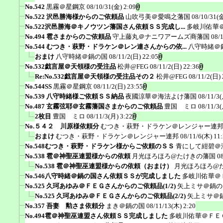
No.542
黒霧＠星鋼京
08/10/31(金) 2:09
No.522 沢邑勝海様からのご依頼品
山吹弓美＠愛鳴之藩国
08/10/31(金
No.522沢邑勝海＠キノウツン藩国さん依頼ＳＳ完成し...
多岐川佑華
No.494 雹さまからのご依頼品
守上藤丸＠ナニワアームズ商藩国
08/
No.544 むつき・萩野・ドラケン＠レン連さんからの依...
八守時緒＠
おまけ
八守時緒＠鍋の国
08/11/2(日) 22:05
No.532戯言屋＠天領様の受注品
松井@FEG
08/11/2(日) 22:36
Re:No.532戯言屋＠天領様の受注品その２
松井@FEG
08/11/2(日) 
No.544SS
黒霧＠星鋼京
08/11/2(日) 23:55
No.539 八守時緒様ご依頼ＳＳ納品
夜國涼華＠海法よけ藩国
08/11/3(
No.487 玄霧弦耶＠玄霧藩国さまからのご依頼品
豊国 ミロ
08/11/3(
2枚目
豊国 ミロ
08/11/3(月) 3:22
No.５４２ 川原様依頼分
むつき・萩野・ドラケン＠レンジャー連
おまけ
むつき・萩野・ドラケン＠レンジャー連邦
08/11/6(木) 11
No.548むつき・萩野・ドラケン様からご依頼のＳＳ
青にして紺碧＠
No.538 雹＠神聖巫連盟様からの依頼
月光ほろほろ@たけきの藩国
0
No.538 雹＠神聖巫連盟様からの依頼（おまけ）
月光ほろほろ@
No.546八守時緒＠鍋の国さん依頼ＳＳが完成しました
多岐川佑華＠
No.525 久珂あゆみ＠ＦＥＧさんからのご依頼品(1/2)
矢上ミサ＠鍋の
No.525 久珂あゆみ＠ＦＥＧさんからのご依頼品(2/2)
矢上ミサ＠
No.357 吾妻 勲さま依頼分
まき＠鍋の国
08/11/13(木) 2:20
No.494雹＠神聖巫連盟さん依頼ＳＳ完成しました
多岐川佑華＠ＦＥ