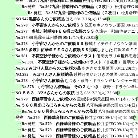
発注 No.567九音･詩歌様のご依頼品
松井@FEG
08/12/14(日) 19:35
Re:発注 No.567九音･詩歌様のご依頼品（２枚目）
松井@FEG
0
Re:発注 No.567九音･詩歌様のご依頼品（２枚目）
松井@FE
NO.547黒霧さんのご依頼品
はる
08/12/16(火) 15:40
No.578 小宇宙さんからのご依頼ＳＳ
浅田＠キノウツン藩国
08/12/
No.577 多岐川祐華＠FＥＧ様ご依頼のＳＳ
久遠寺 那由他＠ナニ
No.574 SS
黒霧＠涼州藩国
08/12/17(水) 20:02
No.578 小宇宙さんからのご依頼ＳＳ
桜城キイチ＠キノウツン藩国
No.568 多岐川佑華＠ＦＥＧさん依頼ＳＳ完成しました
芹沢琴＠ＦＥ
No.581 不変空沙子様からご依頼のイラスト
優羽カヲリ＠世界忍者
No.581 不変空沙子様からご依頼のイラスト（２枚目）
優羽カ
No.582 みぽりん様からのご依頼の品
あさぎ＠土場藩国
08/12/20(土) 
NO.582 みぽりんさん依頼納品
砂神時雨＠たけきの藩国
08/12/28(日
No.578 小宇宙さん依頼品
むつき・萩野・ドラケン＠レンジャー連
No.578 小宇宙さん依頼品 その２
むつき・萩野・ドラケン＠
NO.５８３ VZAさんからの依頼
はる
08/12/30(火) 23:30
No.579 西條華音さんご依頼のSS
里樹澪＠満天星国
09/1/1(木) 3:57
No,５８０月光ほろほろさんからの依頼
八守時緒＠鍋の国
09/1/4(日)
Re:No,５８０月光ほろほろさんからの依頼
八守時緒＠鍋の国
09/
発注 No.579 西條華音様のご依頼品
松井@FEG
09/1/4(日) 19:58
Re:発注 No.579 西條華音様のご依頼品
松井@FEG
09/1/4(日) 2
Re:発注 No.579 西條華音様のご依頼品
松井@FEG
09/1/4(日) 2
Re:発注 No.579 西條華音様のご依頼品
松井@FEG
09/1/4(日) 2