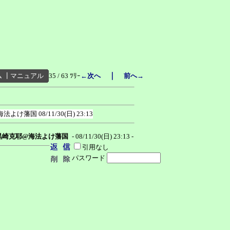
｜
ム
┃
マニュアル
35 / 63 ﾂﾘｰ
←次へ
前へ→
海法よけ藩国
08/11/30(日) 23:13
黒崎克耶@海法よけ藩国
- 08/11/30(日) 23:13 -
引用なし
パスワード