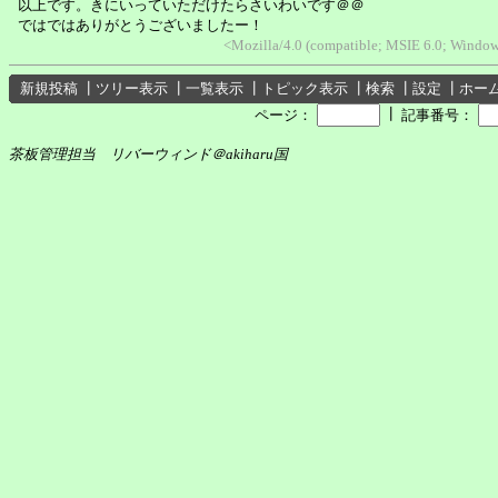
以上です。きにいっていただけたらさいわいです＠＠
ではではありがとうございましたー！
<Mozilla/4.0 (compatible; MSIE 6.0; Windo
新規投稿
┃
ツリー表示
┃
一覧表示
┃
トピック表示
┃
検索
┃
設定
┃
ホー
┃
ページ：
記事番号：
茶板管理担当 リバーウィンド＠akiharu国