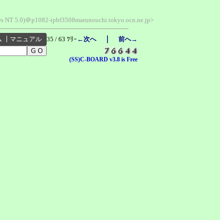
ws NT 5.0)＠p1082-ipbf3508marunouchi.tokyo.ocn.ne.jp>
｜
ム
┃
マニュアル
35 / 63 ﾂﾘｰ
←次へ
前へ→
(SS)C-BOARD v3.8 is Free