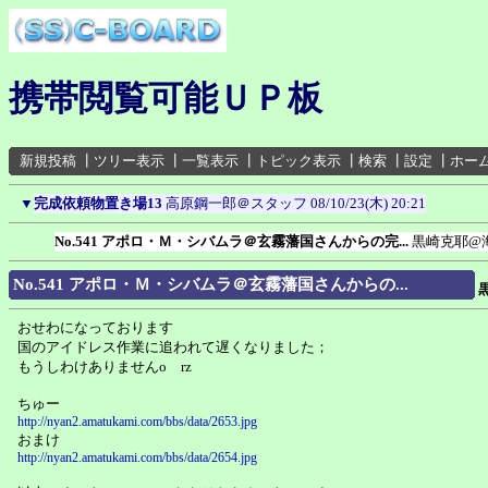
携帯閲覧可能ＵＰ板
新規投稿
┃
ツリー表示
┃
一覧表示
┃
トピック表示
┃
検索
┃
設定
┃
ホー
▼
完成依頼物置き場13
高原鋼一郎＠スタッフ
08/10/23(木) 20:21
No.541 アポロ・Ｍ・シバムラ＠玄霧藩国さんからの完...
黒崎克耶@
No.541 アポロ・Ｍ・シバムラ＠玄霧藩国さんからの...
おせわになっております
国のアイドレス作業に追われて遅くなりました；
もうしわけありませんo rz
ちゅー
http://nyan2.amatukami.com/bbs/data/2653.jpg
おまけ
http://nyan2.amatukami.com/bbs/data/2654.jpg