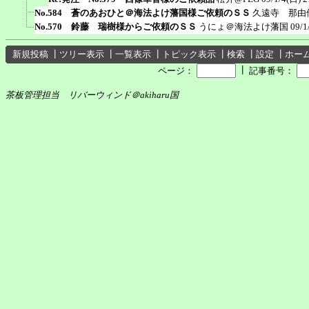
No.584 蒼のあおひと＠海法よけ藩国様ご依頼のＳＳ
久遠寺 那由
No.570 鈴藤 瑞樹様からご依頼のＳＳ
うにょ＠海法よけ藩国
09/1
新規投稿
┃
ツリー表示
┃
一覧表示
┃
トピック表示
┃
検索
┃
設定
┃
ホー
┃
ページ：
記事番号：
茶板管理担当 リバーウィンド＠akiharu国