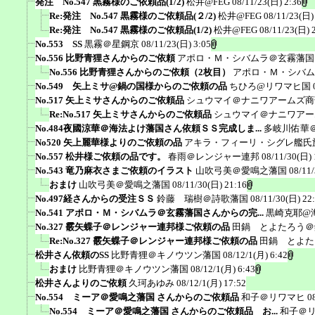
発注 No.547 黒霧様のご依頼品(1/2)
松井@FEG
08/11/23(日) 2:36
Re:発注 No.547 黒霧様のご依頼品(２/2)
松井@FEG
08/11/23(日)
Re:発注 No.547 黒霧様のご依頼品(1/2)
松井@FEG
08/11/23(日) 
No.553 SS
黒霧＠星鋼京
08/11/23(日) 3:05
No.556 比野青狸さんからのご依頼
アポロ・Ｍ・シバムラ＠玄霧藩国
No.556 比野青狸さんからのご依頼（2枚目）
アポロ・Ｍ・シバム
No.549 矢上ミサ@鍋の国様からのご依頼の品
ちひろ@リワマヒ国
No.517 矢上ミサさんからのご依頼品
シュウマイ＠ナニワアームズ商
Re:No.517 矢上ミサさんからのご依頼品
シュウマイ＠ナニワアー
No.484夜國涼華＠海法よけ藩国さん依頼ＳＳ完成しま...
多岐川佑華
No520 矢上麗華様よりのご依頼の品
アキラ・フィーリ・シグレ艦氏
No.557 松井様ご依頼の品です。
春雨＠レンジャー連邦
08/11/30(日) 
No.543 竜乃麻衣さまご依頼のイラスト
山吹弓美＠愛鳴之藩国
08/11
おまけ
山吹弓美＠愛鳴之藩国
08/11/30(日) 21:16
No.497経さんからの受注ＳＳ
鈴藤 瑞樹＠詩歌藩国
08/11/30(日) 22
No.541 アポロ・Ｍ・シバムラ＠玄霧藩国さんからの完...
黒崎克耶@
No.327 霰矢蝶子＠レンジャー連邦様ご依頼の品
田鍋 とよたろう＠
Re:No.327 霰矢蝶子＠レンジャー連邦様ご依頼の品
田鍋 とよた
松井さん依頼のSS
比野青狸＠キノウツン藩国
08/12/1(月) 6:42
おまけ
比野青狸＠キノウツン藩国
08/12/1(月) 6:43
松井さんよりのご依頼
久珂あゆみ
08/12/1(月) 17:52
No.554 ミーア＠愛鳴之藩国 さんからのご依頼品
和子＠リワマヒ
0
No.554 ミーア＠愛鳴之藩国 さんからのご依頼品 お...
和子＠