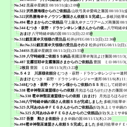
No.542
黒霧＠星鋼京
08/10/31(金) 2:09
No.522 沢邑勝海様からのご依頼品
山吹弓美＠愛鳴之藩国
08/10/31(金
No.522沢邑勝海＠キノウツン藩国さん依頼ＳＳ完成し...
多岐川佑華
No.494 雹さまからのご依頼品
守上藤丸＠ナニワアームズ商藩国
08/
No.544 むつき・萩野・ドラケン＠レン連さんからの依...
八守時緒＠
おまけ
八守時緒＠鍋の国
08/11/2(日) 22:05
No.532戯言屋＠天領様の受注品
松井@FEG
08/11/2(日) 22:36
Re:No.532戯言屋＠天領様の受注品その２
松井@FEG
08/11/2(日) 
No.544SS
黒霧＠星鋼京
08/11/2(日) 23:55
No.539 八守時緒様ご依頼ＳＳ納品
夜國涼華＠海法よけ藩国
08/11/3(
No.487 玄霧弦耶＠玄霧藩国さまからのご依頼品
豊国 ミロ
08/11/3(
2枚目
豊国 ミロ
08/11/3(月) 3:22
No.５４２ 川原様依頼分
むつき・萩野・ドラケン＠レンジャー連
おまけ
むつき・萩野・ドラケン＠レンジャー連邦
08/11/6(木) 11
No.548むつき・萩野・ドラケン様からご依頼のＳＳ
青にして紺碧＠
No.538 雹＠神聖巫連盟様からの依頼
月光ほろほろ@たけきの藩国
0
No.538 雹＠神聖巫連盟様からの依頼（おまけ）
月光ほろほろ@
No.546八守時緒＠鍋の国さん依頼ＳＳが完成しました
多岐川佑華＠
No.525 久珂あゆみ＠ＦＥＧさんからのご依頼品(1/2)
矢上ミサ＠鍋の
No.525 久珂あゆみ＠ＦＥＧさんからのご依頼品(2/2)
矢上ミサ＠
No.357 吾妻 勲さま依頼分
まき＠鍋の国
08/11/13(木) 2:20
No.494雹＠神聖巫連盟さん依頼ＳＳ完成しました
多岐川佑華＠ＦＥ