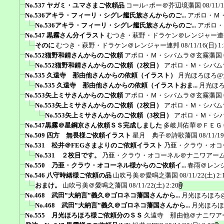
No.537 ヤガミ・ユマさまご依頼品
コール･ポー＠芥辺境藩国
08/11/
No.536アキラ・フィーリ・シグレ艦氏族さんからのご...
アポロ・Ｍ
No.536アキラ・フィーリ・シグレ艦氏族さんからのご...
アポロ・
No.547 黒霧さん分イラスト
むつき・萩野・ドラケン＠レンジャー連
そのに
むつき・萩野・ドラケン＠レンジャー連邦
08/11/16(日) 1
No.552猫野和錆さんからのご依頼
アポロ・Ｍ・シバムラ＠玄霧藩国
No.552猫野和錆さんからのご依頼（2枚目）
アポロ・Ｍ・シバム
No.535 久遠寺 那由他さんからの依頼（イラスト）
月光ほろほろ@
No.535 久遠寺 那由他さんからの依頼（イラストおま...
月光ほ
No.553矢上ミサさんからのご依頼
アポロ・Ｍ・シバムラ＠玄霧藩国
No.553矢上ミサさんからのご依頼（2枚目）
アポロ・Ｍ・シバム
No.553矢上ミサさんからのご依頼（3枚目）
アポロ・Ｍ・シ
No.547黒霧＠星鋼京さん依頼ＳＳ完成しました
多岐川佑華＠ＦＥＧ
No.509 四方 無畏様ご依頼イラスト
星月 典子＠詩歌藩国
08/11/19
No.531 松井＠FEGさまよりのご依頼イラスト
乃亜・クラウ・オコ
No.531 ２枚目です。
乃亜・クラウ・オコーネル＠ナニワアー
No.550 乃亜・クラウ・オコーネル様からのご依頼イ...
春雨＠レン
No.546 八守時緒様ご依頼の品
山吹弓美＠愛鳴之藩国
08/11/22(土) 2:
おまけ。
山吹弓美＠愛鳴之藩国
08/11/22(土) 2:20
No.468 武田”大納言”義久＠ゴロネコ藩国さんから...
月光ほろほろ
No.468 武田”大納言”義久＠ゴロネコ藩国さんから...
月光ほろほ
No.555 月光ほろほろ様ご依頼分のＳＳ
久遠寺 那由他＠ナニワア