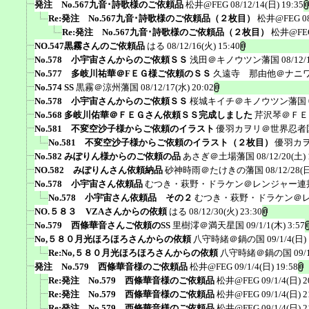
発注 No.567九音･詩歌様のご依頼品
松井@FEG
08/12/14(日) 19:35
Re:発注 No.567九音･詩歌様のご依頼品（２枚目）
松井@FEG
0
Re:発注 No.567九音･詩歌様のご依頼品（２枚目）
松井@FE
NO.547黒霧さんのご依頼品
はる
08/12/16(火) 15:40
No.578 小宇宙さんからのご依頼ＳＳ
浅田＠キノウツン藩国
08/12/
No.577 多岐川祐華＠FＥＧ様ご依頼のＳＳ
久遠寺 那由他＠ナニ
No.574 SS
黒霧＠涼州藩国
08/12/17(水) 20:02
No.578 小宇宙さんからのご依頼ＳＳ
桜城キイチ＠キノウツン藩国
No.568 多岐川佑華＠ＦＥＧさん依頼ＳＳ完成しました
芹沢琴＠ＦＥ
No.581 不変空沙子様からご依頼のイラスト
優羽カヲリ＠世界忍者
No.581 不変空沙子様からご依頼のイラスト（２枚目）
優羽カ
No.582 みぽりん様からのご依頼の品
あさぎ＠土場藩国
08/12/20(土) 
NO.582 みぽりんさん依頼納品
砂神時雨＠たけきの藩国
08/12/28(日
No.578 小宇宙さん依頼品
むつき・萩野・ドラケン＠レンジャー連
No.578 小宇宙さん依頼品 その２
むつき・萩野・ドラケン＠
NO.５８３ VZAさんからの依頼
はる
08/12/30(火) 23:30
No.579 西條華音さんご依頼のSS
里樹澪＠満天星国
09/1/1(木) 3:57
No,５８０月光ほろほろさんからの依頼
八守時緒＠鍋の国
09/1/4(日)
Re:No,５８０月光ほろほろさんからの依頼
八守時緒＠鍋の国
09/
発注 No.579 西條華音様のご依頼品
松井@FEG
09/1/4(日) 19:58
Re:発注 No.579 西條華音様のご依頼品
松井@FEG
09/1/4(日) 2
Re:発注 No.579 西條華音様のご依頼品
松井@FEG
09/1/4(日) 2
Re:発注 No.579 西條華音様のご依頼品
松井@FEG
09/1/4(日) 2