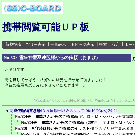
携帯閲覧可能ＵＰ板
新規投稿
┃
ツリー表示
┃
一覧表示
┃
トピック表示
┃
検索
┃
設定
┃
ホー
No.538 雹＠神聖巫連盟様からの依頼（おまけ）
おまけです。
身を挺してかばう…格好いい雄姿を描かせて頂きました！
今後の進展も楽しみにさせていただきますー。
<Mozilla/4.0 (compatible; MSIE 7.0; Windows NT 5.1; .NET 
▼
完成依頼物置き場13
高原鋼一郎＠スタッフ
08/10/23(木) 20:21
No.534矢上麗華さんからのご依頼品
アポロ・Ｍ・シバムラ＠玄霧藩
No.534矢上麗華さんからのご依頼品（2枚目）
アポロ・Ｍ・シバ
No.539 八守時緒様からご依頼のイラスト
優羽カヲリ＠世界忍者国
Re:No.539 八守時緒様からご依頼のイラスト
優羽カヲリ＠世界