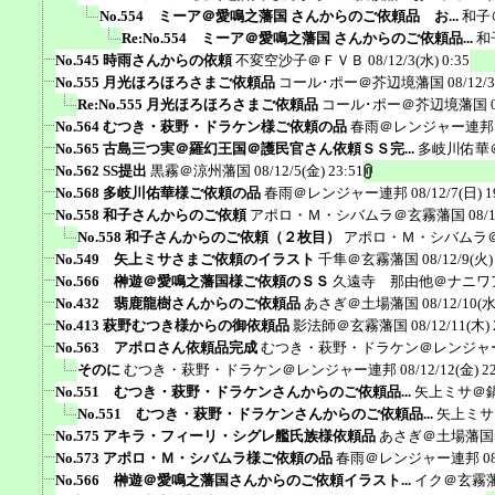
No.554 ミーア＠愛鳴之藩国 さんからのご依頼品 お...
和子
Re:No.554 ミーア＠愛鳴之藩国 さんからのご依頼品...
和
No.545 時雨さんからの依頼
不変空沙子＠ＦＶＢ
08/12/3(水) 0:35
No.555 月光ほろほろさまご依頼品
コール･ポー＠芥辺境藩国
08/12/
Re:No.555 月光ほろほろさまご依頼品
コール･ポー＠芥辺境藩国
No.564 むつき・萩野・ドラケン様ご依頼の品
春雨＠レンジャー連邦
No.565 古島三つ実＠羅幻王国＠護民官さん依頼ＳＳ完...
多岐川佑華
No.562 SS提出
黒霧＠涼州藩国
08/12/5(金) 23:51
No.568 多岐川佑華様ご依頼の品
春雨＠レンジャー連邦
08/12/7(日) 1
No.558 和子さんからのご依頼
アポロ・Ｍ・シバムラ＠玄霧藩国
08/
No.558 和子さんからのご依頼（２枚目）
アポロ・Ｍ・シバムラ
No.549 矢上ミサさまご依頼のイラスト
千隼＠玄霧藩国
08/12/9(火)
No.566 榊遊＠愛鳴之藩国様ご依頼のＳＳ
久遠寺 那由他＠ナニワ
No.432 翡鹿龍樹さんからのご依頼品
あさぎ＠土場藩国
08/12/10(水
No.413 萩野むつき様からの御依頼品
影法師＠玄霧藩国
08/12/11(木) 
No.563 アポロさん依頼品完成
むつき・萩野・ドラケン＠レンジャ
そのに
むつき・萩野・ドラケン＠レンジャー連邦
08/12/12(金) 2
No.551 むつき・萩野・ドラケンさんからのご依頼品...
矢上ミサ＠
No.551 むつき・萩野・ドラケンさんからのご依頼品...
矢上ミサ
No.575 アキラ・フィーリ・シグレ艦氏族様依頼品
あさぎ＠土場藩国
No.573 アポロ・Ｍ・シバムラ様ご依頼の品
春雨＠レンジャー連邦
0
No.566 榊遊＠愛鳴之藩国さんからのご依頼イラスト...
イク＠玄霧