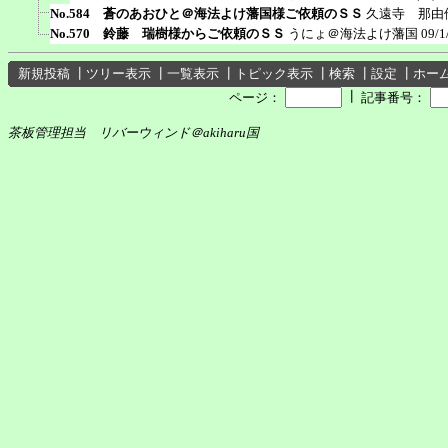
No.584 蒼のあおひと＠海法よけ藩国様ご依頼のＳＳ
久遠寺 那由
No.570 鈴藤 瑞樹様からご依頼のＳＳ
うにょ＠海法よけ藩国
09/1
新規投稿
┃
ツリー表示
┃
一覧表示
┃
トピック表示
┃
検索
┃
設定
┃
ホー
┃
ページ：
記事番号：
茶板管理担当 リバーウィンド＠akiharu国