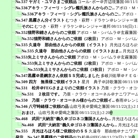
No.537 ヤガミ・ユマさまご依頼品
コール･ポー＠芥辺境藩国
08/11/
No.536アキラ・フィーリ・シグレ艦氏族さんからのご...
アポロ・Ｍ
No.536アキラ・フィーリ・シグレ艦氏族さんからのご...
アポロ・
No.547 黒霧さん分イラスト
むつき・萩野・ドラケン＠レンジャー連
そのに
むつき・萩野・ドラケン＠レンジャー連邦
08/11/16(日) 1
No.552猫野和錆さんからのご依頼
アポロ・Ｍ・シバムラ＠玄霧藩国
No.552猫野和錆さんからのご依頼（2枚目）
アポロ・Ｍ・シバム
No.535 久遠寺 那由他さんからの依頼（イラスト）
月光ほろほろ@
No.535 久遠寺 那由他さんからの依頼（イラストおま...
月光ほ
No.553矢上ミサさんからのご依頼
アポロ・Ｍ・シバムラ＠玄霧藩国
No.553矢上ミサさんからのご依頼（2枚目）
アポロ・Ｍ・シバム
No.553矢上ミサさんからのご依頼（3枚目）
アポロ・Ｍ・シ
No.547黒霧＠星鋼京さん依頼ＳＳ完成しました
多岐川佑華＠ＦＥＧ
No.509 四方 無畏様ご依頼イラスト
星月 典子＠詩歌藩国
08/11/19
No.531 松井＠FEGさまよりのご依頼イラスト
乃亜・クラウ・オコ
No.531 ２枚目です。
乃亜・クラウ・オコーネル＠ナニワアー
No.550 乃亜・クラウ・オコーネル様からのご依頼イ...
春雨＠レン
No.546 八守時緒様ご依頼の品
山吹弓美＠愛鳴之藩国
08/11/22(土) 2:
おまけ。
山吹弓美＠愛鳴之藩国
08/11/22(土) 2:20
No.468 武田”大納言”義久＠ゴロネコ藩国さんから...
月光ほろほろ
No.468 武田”大納言”義久＠ゴロネコ藩国さんから...
月光ほろほ
No.555 月光ほろほろ様ご依頼分のＳＳ
久遠寺 那由他＠ナニワア
発注 No.547 黒霧様のご依頼品(1/2)
松井@FEG
08/11/23(日) 2:36