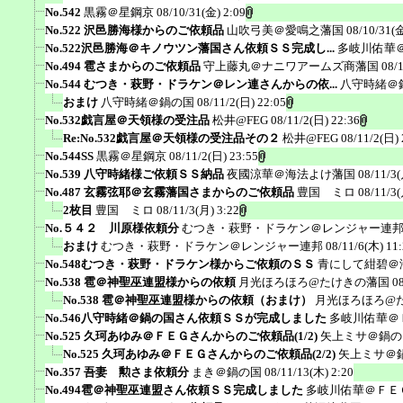
No.542
黒霧＠星鋼京
08/10/31(金) 2:09
No.522 沢邑勝海様からのご依頼品
山吹弓美＠愛鳴之藩国
08/10/31(金
No.522沢邑勝海＠キノウツン藩国さん依頼ＳＳ完成し...
多岐川佑華
No.494 雹さまからのご依頼品
守上藤丸＠ナニワアームズ商藩国
08/
No.544 むつき・萩野・ドラケン＠レン連さんからの依...
八守時緒＠
おまけ
八守時緒＠鍋の国
08/11/2(日) 22:05
No.532戯言屋＠天領様の受注品
松井@FEG
08/11/2(日) 22:36
Re:No.532戯言屋＠天領様の受注品その２
松井@FEG
08/11/2(日) 
No.544SS
黒霧＠星鋼京
08/11/2(日) 23:55
No.539 八守時緒様ご依頼ＳＳ納品
夜國涼華＠海法よけ藩国
08/11/3(
No.487 玄霧弦耶＠玄霧藩国さまからのご依頼品
豊国 ミロ
08/11/3(
2枚目
豊国 ミロ
08/11/3(月) 3:22
No.５４２ 川原様依頼分
むつき・萩野・ドラケン＠レンジャー連
おまけ
むつき・萩野・ドラケン＠レンジャー連邦
08/11/6(木) 11
No.548むつき・萩野・ドラケン様からご依頼のＳＳ
青にして紺碧＠
No.538 雹＠神聖巫連盟様からの依頼
月光ほろほろ@たけきの藩国
0
No.538 雹＠神聖巫連盟様からの依頼（おまけ）
月光ほろほろ@
No.546八守時緒＠鍋の国さん依頼ＳＳが完成しました
多岐川佑華＠
No.525 久珂あゆみ＠ＦＥＧさんからのご依頼品(1/2)
矢上ミサ＠鍋の
No.525 久珂あゆみ＠ＦＥＧさんからのご依頼品(2/2)
矢上ミサ＠
No.357 吾妻 勲さま依頼分
まき＠鍋の国
08/11/13(木) 2:20
No.494雹＠神聖巫連盟さん依頼ＳＳ完成しました
多岐川佑華＠ＦＥ