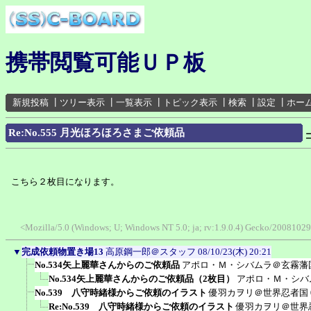
携帯閲覧可能ＵＰ板
新規投稿
┃
ツリー表示
┃
一覧表示
┃
トピック表示
┃
検索
┃
設定
┃
ホー
Re:No.555 月光ほろほろさまご依頼品
こちら２枚目になります。
<Mozilla/5.0 (Windows; U; Windows NT 5.0; ja; rv:1.9.0.4) Gecko/200810
▼
完成依頼物置き場13
高原鋼一郎＠スタッフ
08/10/23(木) 20:21
No.534矢上麗華さんからのご依頼品
アポロ・Ｍ・シバムラ＠玄霧藩
No.534矢上麗華さんからのご依頼品（2枚目）
アポロ・Ｍ・シバ
No.539 八守時緒様からご依頼のイラスト
優羽カヲリ＠世界忍者国
Re:No.539 八守時緒様からご依頼のイラスト
優羽カヲリ＠世界