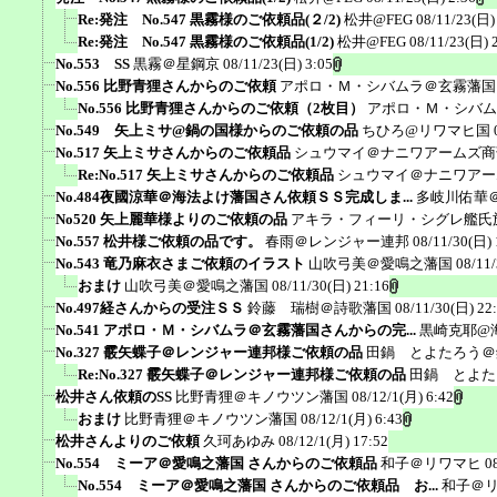
Re:発注 No.547 黒霧様のご依頼品(２/2)
松井@FEG
08/11/23(日)
Re:発注 No.547 黒霧様のご依頼品(1/2)
松井@FEG
08/11/23(日) 
No.553 SS
黒霧＠星鋼京
08/11/23(日) 3:05
No.556 比野青狸さんからのご依頼
アポロ・Ｍ・シバムラ＠玄霧藩国
No.556 比野青狸さんからのご依頼（2枚目）
アポロ・Ｍ・シバム
No.549 矢上ミサ@鍋の国様からのご依頼の品
ちひろ@リワマヒ国
No.517 矢上ミサさんからのご依頼品
シュウマイ＠ナニワアームズ商
Re:No.517 矢上ミサさんからのご依頼品
シュウマイ＠ナニワアー
No.484夜國涼華＠海法よけ藩国さん依頼ＳＳ完成しま...
多岐川佑華
No520 矢上麗華様よりのご依頼の品
アキラ・フィーリ・シグレ艦氏
No.557 松井様ご依頼の品です。
春雨＠レンジャー連邦
08/11/30(日) 
No.543 竜乃麻衣さまご依頼のイラスト
山吹弓美＠愛鳴之藩国
08/11
おまけ
山吹弓美＠愛鳴之藩国
08/11/30(日) 21:16
No.497経さんからの受注ＳＳ
鈴藤 瑞樹＠詩歌藩国
08/11/30(日) 22
No.541 アポロ・Ｍ・シバムラ＠玄霧藩国さんからの完...
黒崎克耶@
No.327 霰矢蝶子＠レンジャー連邦様ご依頼の品
田鍋 とよたろう＠
Re:No.327 霰矢蝶子＠レンジャー連邦様ご依頼の品
田鍋 とよた
松井さん依頼のSS
比野青狸＠キノウツン藩国
08/12/1(月) 6:42
おまけ
比野青狸＠キノウツン藩国
08/12/1(月) 6:43
松井さんよりのご依頼
久珂あゆみ
08/12/1(月) 17:52
No.554 ミーア＠愛鳴之藩国 さんからのご依頼品
和子＠リワマヒ
0
No.554 ミーア＠愛鳴之藩国 さんからのご依頼品 お...
和子＠