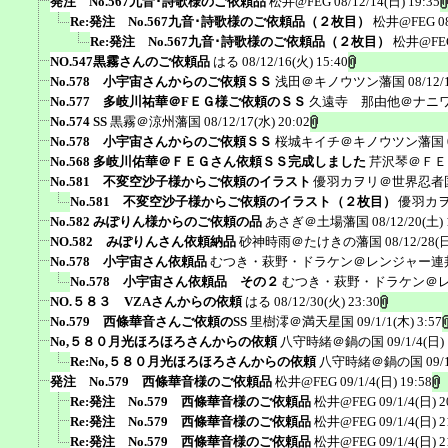
発注 No.567九音･詩歌様のご依頼品
松井@FEG
08/12/14(日) 19:35
Re:発注 No.567九音･詩歌様のご依頼品（２枚目）
松井@FEG
0
Re:発注 No.567九音･詩歌様のご依頼品（２枚目）
松井@FE
NO.547黒霧さんのご依頼品
はる
08/12/16(火) 15:40
No.578 小宇宙さんからのご依頼ＳＳ
浅田＠キノウツン藩国
08/12/
No.577 多岐川祐華＠FＥＧ様ご依頼のＳＳ
久遠寺 那由他＠ナニ
No.574 SS
黒霧＠涼州藩国
08/12/17(水) 20:02
No.578 小宇宙さんからのご依頼ＳＳ
桜城キイチ＠キノウツン藩国
No.568 多岐川佑華＠ＦＥＧさん依頼ＳＳ完成しました
芹沢琴＠ＦＥ
No.581 不変空沙子様からご依頼のイラスト
優羽カヲリ＠世界忍者
No.581 不変空沙子様からご依頼のイラスト（２枚目）
優羽カ
No.582 みぽりん様からのご依頼の品
あさぎ＠土場藩国
08/12/20(土) 
NO.582 みぽりんさん依頼納品
砂神時雨＠たけきの藩国
08/12/28(日
No.578 小宇宙さん依頼品
むつき・萩野・ドラケン＠レンジャー連
No.578 小宇宙さん依頼品 その２
むつき・萩野・ドラケン＠
NO.５８３ VZAさんからの依頼
はる
08/12/30(火) 23:30
No.579 西條華音さんご依頼のSS
里樹澪＠満天星国
09/1/1(木) 3:57
No,５８０月光ほろほろさんからの依頼
八守時緒＠鍋の国
09/1/4(日)
Re:No,５８０月光ほろほろさんからの依頼
八守時緒＠鍋の国
09/
発注 No.579 西條華音様のご依頼品
松井@FEG
09/1/4(日) 19:58
Re:発注 No.579 西條華音様のご依頼品
松井@FEG
09/1/4(日) 2
Re:発注 No.579 西條華音様のご依頼品
松井@FEG
09/1/4(日) 2
Re:発注 No.579 西條華音様のご依頼品
松井@FEG
09/1/4(日) 2