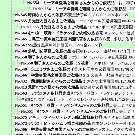
No.554 ミーア＠愛鳴之藩国 さんからのご依頼品 お...
和子
Re:No.554 ミーア＠愛鳴之藩国 さんからのご依頼品...
和
No.545 時雨さんからの依頼
不変空沙子＠ＦＶＢ
08/12/3(水) 0:35
No.555 月光ほろほろさまご依頼品
コール･ポー＠芥辺境藩国
08/12/
Re:No.555 月光ほろほろさまご依頼品
コール･ポー＠芥辺境藩国
No.564 むつき・萩野・ドラケン様ご依頼の品
春雨＠レンジャー連邦
No.565 古島三つ実＠羅幻王国＠護民官さん依頼ＳＳ完...
多岐川佑華
No.562 SS提出
黒霧＠涼州藩国
08/12/5(金) 23:51
No.568 多岐川佑華様ご依頼の品
春雨＠レンジャー連邦
08/12/7(日) 1
No.558 和子さんからのご依頼
アポロ・Ｍ・シバムラ＠玄霧藩国
08/
No.558 和子さんからのご依頼（２枚目）
アポロ・Ｍ・シバムラ
No.549 矢上ミサさまご依頼のイラスト
千隼＠玄霧藩国
08/12/9(火)
No.566 榊遊＠愛鳴之藩国様ご依頼のＳＳ
久遠寺 那由他＠ナニワ
No.432 翡鹿龍樹さんからのご依頼品
あさぎ＠土場藩国
08/12/10(水
No.413 萩野むつき様からの御依頼品
影法師＠玄霧藩国
08/12/11(木) 
No.563 アポロさん依頼品完成
むつき・萩野・ドラケン＠レンジャ
そのに
むつき・萩野・ドラケン＠レンジャー連邦
08/12/12(金) 2
No.551 むつき・萩野・ドラケンさんからのご依頼品...
矢上ミサ＠
No.551 むつき・萩野・ドラケンさんからのご依頼品...
矢上ミサ
No.575 アキラ・フィーリ・シグレ艦氏族様依頼品
あさぎ＠土場藩国
No.573 アポロ・Ｍ・シバムラ様ご依頼の品
春雨＠レンジャー連邦
0
No.566 榊遊＠愛鳴之藩国さんからのご依頼イラスト...
イク＠玄霧