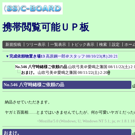
携帯閲覧可能ＵＰ板
新規投稿
┃
ツリー表示
┃
一覧表示
┃
トピック表示
┃
検索
┃
設定
┃
ホー
▼
完成依頼物置き場13
高原鋼一郎＠スタッフ
08/10/23(木) 20:21
No.546 八守時緒様ご依頼の品
山吹弓美＠愛鳴之藩国
08/11/22(土) 2:
おまけ。
山吹弓美＠愛鳴之藩国
08/11/22(土) 2:20
No.546 八守時緒様ご依頼の品
納品させていただきます。
ヤガミ百面相……とまではいきませんでしたが、何か可愛いヤガミだった
<Mozilla/5.0 (Windows; U; Windows NT 5.1; ja; rv:1.8.1.
おまけ。