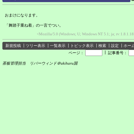
おまけになります。
「舞踏子重ね着」の一言でつい。
<Mozilla/5.0 (Windows; U; Windows NT 5.1; ja; rv:1.8.1.
新規投稿
┃
ツリー表示
┃
一覧表示
┃
トピック表示
┃
検索
┃
設定
┃
ホー
┃
ページ：
記事番号：
茶板管理担当 リバーウィンド＠akiharu国