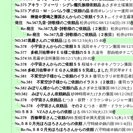
No.575 アキラ・フィーリ・シグレ艦氏族様依頼品
あさぎ＠土場藩国
No.573 アポロ・Ｍ・シバムラ様ご依頼の品
春雨＠レンジャー連邦
0
No.566 榊遊＠愛鳴之藩国さんからのご依頼イラスト...
イク＠玄霧
発注 No.567九音･詩歌様のご依頼品
松井@FEG
08/12/14(日) 19:35
Re:発注 No.567九音･詩歌様のご依頼品（２枚目）
松井@FEG
0
Re:発注 No.567九音･詩歌様のご依頼品（２枚目）
松井@FE
NO.547黒霧さんのご依頼品
はる
08/12/16(火) 15:40
No.578 小宇宙さんからのご依頼ＳＳ
浅田＠キノウツン藩国
08/12/
No.577 多岐川祐華＠FＥＧ様ご依頼のＳＳ
久遠寺 那由他＠ナニ
No.574 SS
黒霧＠涼州藩国
08/12/17(水) 20:02
No.578 小宇宙さんからのご依頼ＳＳ
桜城キイチ＠キノウツン藩国
No.568 多岐川佑華＠ＦＥＧさん依頼ＳＳ完成しました
芹沢琴＠ＦＥ
No.581 不変空沙子様からご依頼のイラスト
優羽カヲリ＠世界忍者
No.581 不変空沙子様からご依頼のイラスト（２枚目）
優羽カ
No.582 みぽりん様からのご依頼の品
あさぎ＠土場藩国
08/12/20(土) 
NO.582 みぽりんさん依頼納品
砂神時雨＠たけきの藩国
08/12/28(日
No.578 小宇宙さん依頼品
むつき・萩野・ドラケン＠レンジャー連
No.578 小宇宙さん依頼品 その２
むつき・萩野・ドラケン＠
NO.５８３ VZAさんからの依頼
はる
08/12/30(火) 23:30
No.579 西條華音さんご依頼のSS
里樹澪＠満天星国
09/1/1(木) 3:57
No,５８０月光ほろほろさんからの依頼
八守時緒＠鍋の国
09/1/4(日)
Re:No,５８０月光ほろほろさんからの依頼
八守時緒＠鍋の国
09/