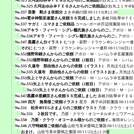
No.525 久珂あゆみ＠ＦＥＧさんからのご依頼品(1/2)
矢上ミサ＠鍋の
No.525 久珂あゆみ＠ＦＥＧさんからのご依頼品(2/2)
矢上ミサ＠
No.357 吾妻 勲さま依頼分
まき＠鍋の国
08/11/13(木) 2:20
No.494雹＠神聖巫連盟さん依頼ＳＳ完成しました
多岐川佑華＠ＦＥ
No.537 ヤガミ・ユマさまご依頼品
コール･ポー＠芥辺境藩国
08/11/
No.536アキラ・フィーリ・シグレ艦氏族さんからのご...
アポロ・Ｍ
No.536アキラ・フィーリ・シグレ艦氏族さんからのご...
アポロ・
No.547 黒霧さん分イラスト
むつき・萩野・ドラケン＠レンジャー連
そのに
むつき・萩野・ドラケン＠レンジャー連邦
08/11/16(日) 1
No.552猫野和錆さんからのご依頼
アポロ・Ｍ・シバムラ＠玄霧藩国
No.552猫野和錆さんからのご依頼（2枚目）
アポロ・Ｍ・シバム
No.535 久遠寺 那由他さんからの依頼（イラスト）
月光ほろほろ@
No.535 久遠寺 那由他さんからの依頼（イラストおま...
月光ほ
No.553矢上ミサさんからのご依頼
アポロ・Ｍ・シバムラ＠玄霧藩国
No.553矢上ミサさんからのご依頼（2枚目）
アポロ・Ｍ・シバム
No.553矢上ミサさんからのご依頼（3枚目）
アポロ・Ｍ・シ
No.547黒霧＠星鋼京さん依頼ＳＳ完成しました
多岐川佑華＠ＦＥＧ
No.509 四方 無畏様ご依頼イラスト
星月 典子＠詩歌藩国
08/11/19
No.531 松井＠FEGさまよりのご依頼イラスト
乃亜・クラウ・オコ
No.531 ２枚目です。
乃亜・クラウ・オコーネル＠ナニワアー
No.550 乃亜・クラウ・オコーネル様からのご依頼イ...
春雨＠レン
No.546 八守時緒様ご依頼の品
山吹弓美＠愛鳴之藩国
08/11/22(土) 2:
おまけ。
山吹弓美＠愛鳴之藩国
08/11/22(土) 2:20