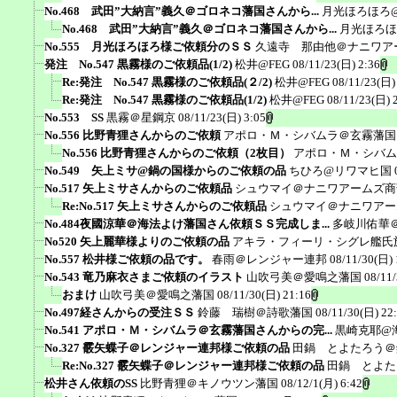
No.468 武田”大納言”義久＠ゴロネコ藩国さんから...
月光ほろほろ
No.468 武田”大納言”義久＠ゴロネコ藩国さんから...
月光ほろほ
No.555 月光ほろほろ様ご依頼分のＳＳ
久遠寺 那由他＠ナニワア
発注 No.547 黒霧様のご依頼品(1/2)
松井@FEG
08/11/23(日) 2:36
Re:発注 No.547 黒霧様のご依頼品(２/2)
松井@FEG
08/11/23(日)
Re:発注 No.547 黒霧様のご依頼品(1/2)
松井@FEG
08/11/23(日) 
No.553 SS
黒霧＠星鋼京
08/11/23(日) 3:05
No.556 比野青狸さんからのご依頼
アポロ・Ｍ・シバムラ＠玄霧藩国
No.556 比野青狸さんからのご依頼（2枚目）
アポロ・Ｍ・シバム
No.549 矢上ミサ@鍋の国様からのご依頼の品
ちひろ@リワマヒ国
No.517 矢上ミサさんからのご依頼品
シュウマイ＠ナニワアームズ商
Re:No.517 矢上ミサさんからのご依頼品
シュウマイ＠ナニワアー
No.484夜國涼華＠海法よけ藩国さん依頼ＳＳ完成しま...
多岐川佑華
No520 矢上麗華様よりのご依頼の品
アキラ・フィーリ・シグレ艦氏
No.557 松井様ご依頼の品です。
春雨＠レンジャー連邦
08/11/30(日) 
No.543 竜乃麻衣さまご依頼のイラスト
山吹弓美＠愛鳴之藩国
08/11
おまけ
山吹弓美＠愛鳴之藩国
08/11/30(日) 21:16
No.497経さんからの受注ＳＳ
鈴藤 瑞樹＠詩歌藩国
08/11/30(日) 22
No.541 アポロ・Ｍ・シバムラ＠玄霧藩国さんからの完...
黒崎克耶@
No.327 霰矢蝶子＠レンジャー連邦様ご依頼の品
田鍋 とよたろう＠
Re:No.327 霰矢蝶子＠レンジャー連邦様ご依頼の品
田鍋 とよた
松井さん依頼のSS
比野青狸＠キノウツン藩国
08/12/1(月) 6:42