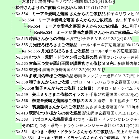
おまけ
比野青狸＠キノウツン藩国
08/12/1(月) 6:43
松井さんよりのご依頼
久珂あゆみ
08/12/1(月) 17:52
No.554 ミーア＠愛鳴之藩国 さんからのご依頼品
和子＠リワマヒ
0
No.554 ミーア＠愛鳴之藩国 さんからのご依頼品 お...
和子＠
No.554 ミーア＠愛鳴之藩国 さんからのご依頼品 お...
和子
Re:No.554 ミーア＠愛鳴之藩国 さんからのご依頼品...
和
No.545 時雨さんからの依頼
不変空沙子＠ＦＶＢ
08/12/3(水) 0:35
No.555 月光ほろほろさまご依頼品
コール･ポー＠芥辺境藩国
08/12/
Re:No.555 月光ほろほろさまご依頼品
コール･ポー＠芥辺境藩国
No.564 むつき・萩野・ドラケン様ご依頼の品
春雨＠レンジャー連邦
No.565 古島三つ実＠羅幻王国＠護民官さん依頼ＳＳ完...
多岐川佑華
No.562 SS提出
黒霧＠涼州藩国
08/12/5(金) 23:51
No.568 多岐川佑華様ご依頼の品
春雨＠レンジャー連邦
08/12/7(日) 1
No.558 和子さんからのご依頼
アポロ・Ｍ・シバムラ＠玄霧藩国
08/
No.558 和子さんからのご依頼（２枚目）
アポロ・Ｍ・シバムラ
No.549 矢上ミサさまご依頼のイラスト
千隼＠玄霧藩国
08/12/9(火)
No.566 榊遊＠愛鳴之藩国様ご依頼のＳＳ
久遠寺 那由他＠ナニワ
No.432 翡鹿龍樹さんからのご依頼品
あさぎ＠土場藩国
08/12/10(水
No.413 萩野むつき様からの御依頼品
影法師＠玄霧藩国
08/12/11(木) 
No.563 アポロさん依頼品完成
むつき・萩野・ドラケン＠レンジャ
そのに
むつき・萩野・ドラケン＠レンジャー連邦
08/12/12(金) 2
No.551 むつき・萩野・ドラケンさんからのご依頼品...
矢上ミサ＠
No.551 むつき・萩野・ドラケンさんからのご依頼品...
矢上ミサ