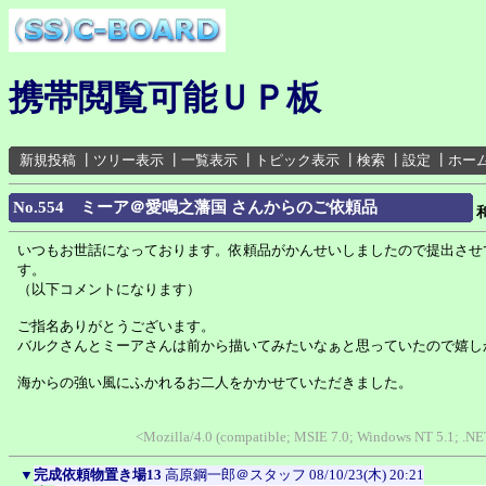
携帯閲覧可能ＵＰ板
新規投稿
┃
ツリー表示
┃
一覧表示
┃
トピック表示
┃
検索
┃
設定
┃
ホー
No.554 ミーア＠愛鳴之藩国 さんからのご依頼品
いつもお世話になっております。依頼品がかんせいしましたので提出させ
す。
（以下コメントになります）
ご指名ありがとうございます。
バルクさんとミーアさんは前から描いてみたいなぁと思っていたので嬉し
海からの強い風にふかれるお二人をかかせていただきました。
<Mozilla/4.0 (compatible; MSIE 7.0; Windows NT 5.1; .N
▼
完成依頼物置き場13
高原鋼一郎＠スタッフ
08/10/23(木) 20:21