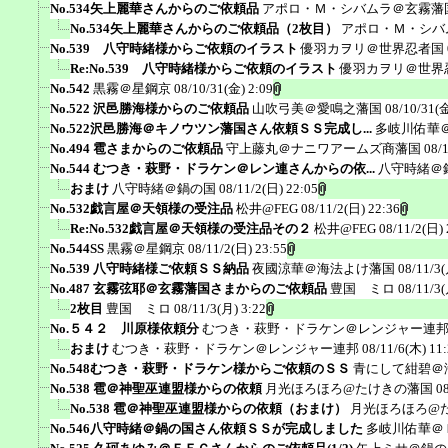
No.534矢上麗華さんからのご依頼品
アポロ・Ｍ・シバムラ＠玄霧藩
No.534矢上麗華さんからのご依頼品（2枚目）
アポロ・Ｍ・シバ
No.539 八守時緒様からご依頼のイラスト
優羽カヲリ＠世界忍者国
Re:No.539 八守時緒様からご依頼のイラスト
優羽カヲリ＠世界
No.542
黒霧＠星鋼京
08/10/31(金) 2:09
No.522 沢邑勝海様からのご依頼品
山吹弓美＠愛鳴之藩国
08/10/31(金
No.522沢邑勝海＠キノウツン藩国さん依頼ＳＳ完成し...
多岐川佑華
No.494 雹さまからのご依頼品
守上藤丸＠ナニワアームズ商藩国
08/
No.544 むつき・萩野・ドラケン＠レン連さんからの依...
八守時緒＠
おまけ
八守時緒＠鍋の国
08/11/2(日) 22:05
No.532戯言屋＠天領様の受注品
松井@FEG
08/11/2(日) 22:36
Re:No.532戯言屋＠天領様の受注品その２
松井@FEG
08/11/2(日) 
No.544SS
黒霧＠星鋼京
08/11/2(日) 23:55
No.539 八守時緒様ご依頼ＳＳ納品
夜國涼華＠海法よけ藩国
08/11/3(
No.487 玄霧弦耶＠玄霧藩国さまからのご依頼品
豊国 ミロ
08/11/3(
2枚目
豊国 ミロ
08/11/3(月) 3:22
No.５４２ 川原様依頼分
むつき・萩野・ドラケン＠レンジャー連
おまけ
むつき・萩野・ドラケン＠レンジャー連邦
08/11/6(木) 11
No.548むつき・萩野・ドラケン様からご依頼のＳＳ
青にして紺碧＠
No.538 雹＠神聖巫連盟様からの依頼
月光ほろほろ@たけきの藩国
0
No.538 雹＠神聖巫連盟様からの依頼（おまけ）
月光ほろほろ@
No.546八守時緒＠鍋の国さん依頼ＳＳが完成しました
多岐川佑華＠