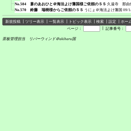
No.584 蒼のあおひと＠海法よけ藩国様ご依頼のＳＳ
久遠寺 那由
No.570 鈴藤 瑞樹様からご依頼のＳＳ
うにょ＠海法よけ藩国
09/1
新規投稿
┃
ツリー表示
┃
一覧表示
┃
トピック表示
┃
検索
┃
設定
┃
ホー
┃
ページ：
記事番号：
茶板管理担当 リバーウィンド＠akiharu国