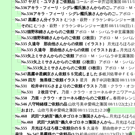
No.537 ヤガミ・ユマさまご依頼品
コール･ポー＠芥辺境藩国
08/11/
No.536アキラ・フィーリ・シグレ艦氏族さんからのご...
アポロ・Ｍ
No.536アキラ・フィーリ・シグレ艦氏族さんからのご...
アポロ・
No.547 黒霧さん分イラスト
むつき・萩野・ドラケン＠レンジャー連
そのに
むつき・萩野・ドラケン＠レンジャー連邦
08/11/16(日) 1
No.552猫野和錆さんからのご依頼
アポロ・Ｍ・シバムラ＠玄霧藩国
No.552猫野和錆さんからのご依頼（2枚目）
アポロ・Ｍ・シバム
No.535 久遠寺 那由他さんからの依頼（イラスト）
月光ほろほろ@
No.535 久遠寺 那由他さんからの依頼（イラストおま...
月光ほ
No.553矢上ミサさんからのご依頼
アポロ・Ｍ・シバムラ＠玄霧藩国
No.553矢上ミサさんからのご依頼（2枚目）
アポロ・Ｍ・シバム
No.553矢上ミサさんからのご依頼（3枚目）
アポロ・Ｍ・シ
No.547黒霧＠星鋼京さん依頼ＳＳ完成しました
多岐川佑華＠ＦＥＧ
No.509 四方 無畏様ご依頼イラスト
星月 典子＠詩歌藩国
08/11/19
No.531 松井＠FEGさまよりのご依頼イラスト
乃亜・クラウ・オコ
No.531 ２枚目です。
乃亜・クラウ・オコーネル＠ナニワアー
No.550 乃亜・クラウ・オコーネル様からのご依頼イ...
春雨＠レン
No.546 八守時緒様ご依頼の品
山吹弓美＠愛鳴之藩国
08/11/22(土) 2:
おまけ。
山吹弓美＠愛鳴之藩国
08/11/22(土) 2:20
No.468 武田”大納言”義久＠ゴロネコ藩国さんから...
月光ほろほろ
No.468 武田”大納言”義久＠ゴロネコ藩国さんから...
月光ほろほ
No.555 月光ほろほろ様ご依頼分のＳＳ
久遠寺 那由他＠ナニワア
発注 No.547 黒霧様のご依頼品(1/2)
松井@FEG
08/11/23(日) 2:36