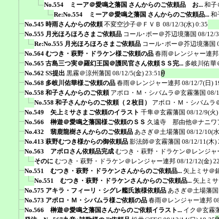
No.554 ミーア＠愛鳴之藩国 さんからのご依頼品 お...
和子
Re:No.554 ミーア＠愛鳴之藩国 さんからのご依頼品...
和
No.545 時雨さんからの依頼
不変空沙子＠ＦＶＢ
08/12/3(水) 0:35
No.555 月光ほろほろさまご依頼品
コール･ポー＠芥辺境藩国
08/12/
Re:No.555 月光ほろほろさまご依頼品
コール･ポー＠芥辺境藩国
No.564 むつき・萩野・ドラケン様ご依頼の品
春雨＠レンジャー連邦
No.565 古島三つ実＠羅幻王国＠護民官さん依頼ＳＳ完...
多岐川佑華
No.562 SS提出
黒霧＠涼州藩国
08/12/5(金) 23:51
No.568 多岐川佑華様ご依頼の品
春雨＠レンジャー連邦
08/12/7(日) 1
No.558 和子さんからのご依頼
アポロ・Ｍ・シバムラ＠玄霧藩国
08/
No.558 和子さんからのご依頼（２枚目）
アポロ・Ｍ・シバムラ
No.549 矢上ミサさまご依頼のイラスト
千隼＠玄霧藩国
08/12/9(火)
No.566 榊遊＠愛鳴之藩国様ご依頼のＳＳ
久遠寺 那由他＠ナニワ
No.432 翡鹿龍樹さんからのご依頼品
あさぎ＠土場藩国
08/12/10(水
No.413 萩野むつき様からの御依頼品
影法師＠玄霧藩国
08/12/11(木) 
No.563 アポロさん依頼品完成
むつき・萩野・ドラケン＠レンジャ
そのに
むつき・萩野・ドラケン＠レンジャー連邦
08/12/12(金) 2
No.551 むつき・萩野・ドラケンさんからのご依頼品...
矢上ミサ＠
No.551 むつき・萩野・ドラケンさんからのご依頼品...
矢上ミサ
No.575 アキラ・フィーリ・シグレ艦氏族様依頼品
あさぎ＠土場藩国
No.573 アポロ・Ｍ・シバムラ様ご依頼の品
春雨＠レンジャー連邦
0
No.566 榊遊＠愛鳴之藩国さんからのご依頼イラスト...
イク＠玄霧