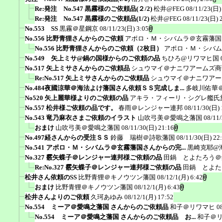
Re:発注 No.547 黒霧様のご依頼品(２/2)
松井@FEG
08/11/23(日)
Re:発注 No.547 黒霧様のご依頼品(1/2)
松井@FEG
08/11/23(日) 
No.553 SS
黒霧＠星鋼京
08/11/23(日) 3:05
No.556 比野青狸さんからのご依頼
アポロ・Ｍ・シバムラ＠玄霧藩国
No.556 比野青狸さんからのご依頼（2枚目）
アポロ・Ｍ・シバム
No.549 矢上ミサ@鍋の国様からのご依頼の品
ちひろ@リワマヒ国
No.517 矢上ミサさんからのご依頼品
シュウマイ＠ナニワアームズ商
Re:No.517 矢上ミサさんからのご依頼品
シュウマイ＠ナニワアー
No.484夜國涼華＠海法よけ藩国さん依頼ＳＳ完成しま...
多岐川佑華
No520 矢上麗華様よりのご依頼の品
アキラ・フィーリ・シグレ艦氏
No.557 松井様ご依頼の品です。
春雨＠レンジャー連邦
08/11/30(日) 
No.543 竜乃麻衣さまご依頼のイラスト
山吹弓美＠愛鳴之藩国
08/11
おまけ
山吹弓美＠愛鳴之藩国
08/11/30(日) 21:16
No.497経さんからの受注ＳＳ
鈴藤 瑞樹＠詩歌藩国
08/11/30(日) 22
No.541 アポロ・Ｍ・シバムラ＠玄霧藩国さんからの完...
黒崎克耶@
No.327 霰矢蝶子＠レンジャー連邦様ご依頼の品
田鍋 とよたろう＠
Re:No.327 霰矢蝶子＠レンジャー連邦様ご依頼の品
田鍋 とよた
松井さん依頼のSS
比野青狸＠キノウツン藩国
08/12/1(月) 6:42
おまけ
比野青狸＠キノウツン藩国
08/12/1(月) 6:43
松井さんよりのご依頼
久珂あゆみ
08/12/1(月) 17:52
No.554 ミーア＠愛鳴之藩国 さんからのご依頼品
和子＠リワマヒ
0
No.554 ミーア＠愛鳴之藩国 さんからのご依頼品 お...
和子＠