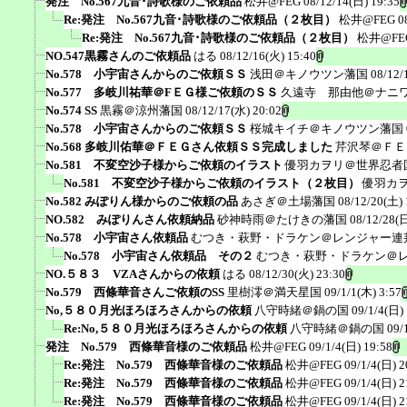
発注 No.567九音･詩歌様のご依頼品
松井@FEG
08/12/14(日) 19:35
Re:発注 No.567九音･詩歌様のご依頼品（２枚目）
松井@FEG
0
Re:発注 No.567九音･詩歌様のご依頼品（２枚目）
松井@FE
NO.547黒霧さんのご依頼品
はる
08/12/16(火) 15:40
No.578 小宇宙さんからのご依頼ＳＳ
浅田＠キノウツン藩国
08/12/
No.577 多岐川祐華＠FＥＧ様ご依頼のＳＳ
久遠寺 那由他＠ナニ
No.574 SS
黒霧＠涼州藩国
08/12/17(水) 20:02
No.578 小宇宙さんからのご依頼ＳＳ
桜城キイチ＠キノウツン藩国
No.568 多岐川佑華＠ＦＥＧさん依頼ＳＳ完成しました
芹沢琴＠ＦＥ
No.581 不変空沙子様からご依頼のイラスト
優羽カヲリ＠世界忍者
No.581 不変空沙子様からご依頼のイラスト（２枚目）
優羽カ
No.582 みぽりん様からのご依頼の品
あさぎ＠土場藩国
08/12/20(土) 
NO.582 みぽりんさん依頼納品
砂神時雨＠たけきの藩国
08/12/28(日
No.578 小宇宙さん依頼品
むつき・萩野・ドラケン＠レンジャー連
No.578 小宇宙さん依頼品 その２
むつき・萩野・ドラケン＠
NO.５８３ VZAさんからの依頼
はる
08/12/30(火) 23:30
No.579 西條華音さんご依頼のSS
里樹澪＠満天星国
09/1/1(木) 3:57
No,５８０月光ほろほろさんからの依頼
八守時緒＠鍋の国
09/1/4(日)
Re:No,５８０月光ほろほろさんからの依頼
八守時緒＠鍋の国
09/
発注 No.579 西條華音様のご依頼品
松井@FEG
09/1/4(日) 19:58
Re:発注 No.579 西條華音様のご依頼品
松井@FEG
09/1/4(日) 2
Re:発注 No.579 西條華音様のご依頼品
松井@FEG
09/1/4(日) 2
Re:発注 No.579 西條華音様のご依頼品
松井@FEG
09/1/4(日) 2