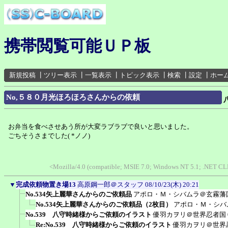
携帯閲覧可能ＵＰ板
新規投稿
┃
ツリー表示
┃
一覧表示
┃
トピック表示
┃
検索
┃
設定
┃
ホー
No,５８０月光ほろほろさんからの依頼
お弁当を食べさせあう所が大変ラブラブで良いと思いました。
ごちそうさまでした( *ノノ)
<Mozilla/4.0 (compatible; MSIE 7.0; Windows NT 5.1; .NET C
▼
完成依頼物置き場13
高原鋼一郎＠スタッフ
08/10/23(木) 20:21
No.534矢上麗華さんからのご依頼品
アポロ・Ｍ・シバムラ＠玄霧藩
No.534矢上麗華さんからのご依頼品（2枚目）
アポロ・Ｍ・シバ
No.539 八守時緒様からご依頼のイラスト
優羽カヲリ＠世界忍者国
Re:No.539 八守時緒様からご依頼のイラスト
優羽カヲリ＠世界