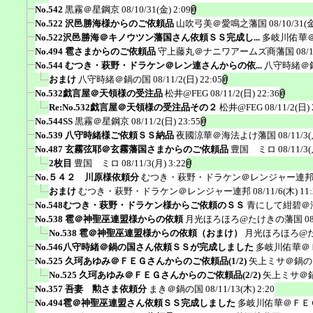
No.542
黒霧＠星鋼京
08/10/31(金) 2:09
No.522 沢邑勝海様からのご依頼品
山吹弓美＠愛鳴之藩国
08/10/31(金
No.522沢邑勝海＠キノウツン藩国さん依頼ＳＳ完成し...
多岐川佑華
No.494 雹さまからのご依頼品
守上藤丸＠ナニワアームズ商藩国
08/
No.544 むつき・萩野・ドラケン＠レン連さんからの依...
八守時緒＠
おまけ
八守時緒＠鍋の国
08/11/2(日) 22:05
No.532戯言屋＠天領様の受注品
松井@FEG
08/11/2(日) 22:36
Re:No.532戯言屋＠天領様の受注品その２
松井@FEG
08/11/2(日) 
No.544SS
黒霧＠星鋼京
08/11/2(日) 23:55
No.539 八守時緒様ご依頼ＳＳ納品
夜國涼華＠海法よけ藩国
08/11/3(
No.487 玄霧弦耶＠玄霧藩国さまからのご依頼品
豊国 ミロ
08/11/3(
2枚目
豊国 ミロ
08/11/3(月) 3:22
No.５４２ 川原様依頼分
むつき・萩野・ドラケン＠レンジャー連
おまけ
むつき・萩野・ドラケン＠レンジャー連邦
08/11/6(木) 11
No.548むつき・萩野・ドラケン様からご依頼のＳＳ
青にして紺碧＠
No.538 雹＠神聖巫連盟様からの依頼
月光ほろほろ@たけきの藩国
0
No.538 雹＠神聖巫連盟様からの依頼（おまけ）
月光ほろほろ@
No.546八守時緒＠鍋の国さん依頼ＳＳが完成しました
多岐川佑華＠
No.525 久珂あゆみ＠ＦＥＧさんからのご依頼品(1/2)
矢上ミサ＠鍋の
No.525 久珂あゆみ＠ＦＥＧさんからのご依頼品(2/2)
矢上ミサ＠
No.357 吾妻 勲さま依頼分
まき＠鍋の国
08/11/13(木) 2:20
No.494雹＠神聖巫連盟さん依頼ＳＳ完成しました
多岐川佑華＠ＦＥ