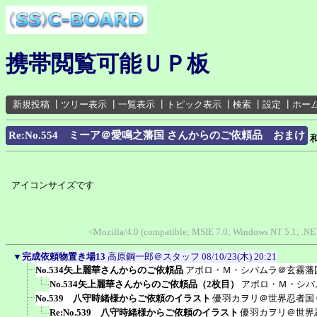
携帯閲覧可能ＵＰ板
新規投稿
┃
ツリー表示
┃
一覧表示
┃
トピック表示
┃
検索
┃
設定
┃
ホー
Re:No.554 ミーア＠愛鳴之藩国 さんからのご依頼品 おまけ
アイコンサイズです
<Mozilla/4.0 (compatible; MSIE 7.0; Windows NT 5.1; .N
▼
完成依頼物置き場13
高原鋼一郎＠スタッフ
08/10/23(木) 20:21
No.534矢上麗華さんからのご依頼品
アポロ・Ｍ・シバムラ＠玄霧藩
No.534矢上麗華さんからのご依頼品（2枚目）
アポロ・Ｍ・シバ
No.539 八守時緒様からご依頼のイラスト
優羽カヲリ＠世界忍者国
Re:No.539 八守時緒様からご依頼のイラスト
優羽カヲリ＠世界