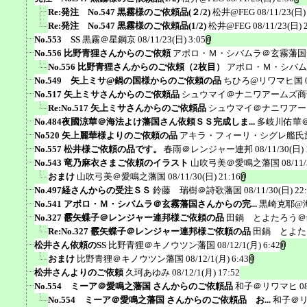
Re:発注 No.547 黒霧様のご依頼品(２/2)
松井@FEG
08/11/23(日)
Re:発注 No.547 黒霧様のご依頼品(1/2)
松井@FEG
08/11/23(日) 
No.553 SS
黒霧＠星鋼京
08/11/23(日) 3:05
No.556 比野青狸さんからのご依頼
アポロ・Ｍ・シバムラ＠玄霧藩国
No.556 比野青狸さんからのご依頼（2枚目）
アポロ・Ｍ・シバム
No.549 矢上ミサ@鍋の国様からのご依頼の品
ちひろ@リワマヒ国
No.517 矢上ミサさんからのご依頼品
シュウマイ＠ナニワアームズ商
Re:No.517 矢上ミサさんからのご依頼品
シュウマイ＠ナニワアー
No.484夜國涼華＠海法よけ藩国さん依頼ＳＳ完成しま...
多岐川佑華
No520 矢上麗華様よりのご依頼の品
アキラ・フィーリ・シグレ艦氏
No.557 松井様ご依頼の品です。
春雨＠レンジャー連邦
08/11/30(日) 
No.543 竜乃麻衣さまご依頼のイラスト
山吹弓美＠愛鳴之藩国
08/11
おまけ
山吹弓美＠愛鳴之藩国
08/11/30(日) 21:16
No.497経さんからの受注ＳＳ
鈴藤 瑞樹＠詩歌藩国
08/11/30(日) 22
No.541 アポロ・Ｍ・シバムラ＠玄霧藩国さんからの完...
黒崎克耶@
No.327 霰矢蝶子＠レンジャー連邦様ご依頼の品
田鍋 とよたろう＠
Re:No.327 霰矢蝶子＠レンジャー連邦様ご依頼の品
田鍋 とよた
松井さん依頼のSS
比野青狸＠キノウツン藩国
08/12/1(月) 6:42
おまけ
比野青狸＠キノウツン藩国
08/12/1(月) 6:43
松井さんよりのご依頼
久珂あゆみ
08/12/1(月) 17:52
No.554 ミーア＠愛鳴之藩国 さんからのご依頼品
和子＠リワマヒ
0
No.554 ミーア＠愛鳴之藩国 さんからのご依頼品 お...
和子＠