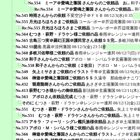
No.554 ミーア＠愛鳴之藩国 さんからのご依頼品 お...
和子
Re:No.554 ミーア＠愛鳴之藩国 さんからのご依頼品...
和
No.545 時雨さんからの依頼
不変空沙子＠ＦＶＢ
08/12/3(水) 0:35
No.555 月光ほろほろさまご依頼品
コール･ポー＠芥辺境藩国
08/12/
Re:No.555 月光ほろほろさまご依頼品
コール･ポー＠芥辺境藩国
No.564 むつき・萩野・ドラケン様ご依頼の品
春雨＠レンジャー連邦
No.565 古島三つ実＠羅幻王国＠護民官さん依頼ＳＳ完...
多岐川佑華
No.562 SS提出
黒霧＠涼州藩国
08/12/5(金) 23:51
No.568 多岐川佑華様ご依頼の品
春雨＠レンジャー連邦
08/12/7(日) 1
No.558 和子さんからのご依頼
アポロ・Ｍ・シバムラ＠玄霧藩国
08/
No.558 和子さんからのご依頼（２枚目）
アポロ・Ｍ・シバムラ
No.549 矢上ミサさまご依頼のイラスト
千隼＠玄霧藩国
08/12/9(火)
No.566 榊遊＠愛鳴之藩国様ご依頼のＳＳ
久遠寺 那由他＠ナニワ
No.432 翡鹿龍樹さんからのご依頼品
あさぎ＠土場藩国
08/12/10(水
No.413 萩野むつき様からの御依頼品
影法師＠玄霧藩国
08/12/11(木) 
No.563 アポロさん依頼品完成
むつき・萩野・ドラケン＠レンジャ
そのに
むつき・萩野・ドラケン＠レンジャー連邦
08/12/12(金) 2
No.551 むつき・萩野・ドラケンさんからのご依頼品...
矢上ミサ＠
No.551 むつき・萩野・ドラケンさんからのご依頼品...
矢上ミサ
No.575 アキラ・フィーリ・シグレ艦氏族様依頼品
あさぎ＠土場藩国
No.573 アポロ・Ｍ・シバムラ様ご依頼の品
春雨＠レンジャー連邦
0
No.566 榊遊＠愛鳴之藩国さんからのご依頼イラスト...
イク＠玄霧