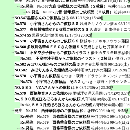
発注 No.567九音･詩歌様のご依頼品
松井@FEG
08/12/14(日) 19:35
Re:発注 No.567九音･詩歌様のご依頼品（２枚目）
松井@FEG
0
Re:発注 No.567九音･詩歌様のご依頼品（２枚目）
松井@FE
NO.547黒霧さんのご依頼品
はる
08/12/16(火) 15:40
No.578 小宇宙さんからのご依頼ＳＳ
浅田＠キノウツン藩国
08/12/
No.577 多岐川祐華＠FＥＧ様ご依頼のＳＳ
久遠寺 那由他＠ナニ
No.574 SS
黒霧＠涼州藩国
08/12/17(水) 20:02
No.578 小宇宙さんからのご依頼ＳＳ
桜城キイチ＠キノウツン藩国
No.568 多岐川佑華＠ＦＥＧさん依頼ＳＳ完成しました
芹沢琴＠ＦＥ
No.581 不変空沙子様からご依頼のイラスト
優羽カヲリ＠世界忍者
No.581 不変空沙子様からご依頼のイラスト（２枚目）
優羽カ
No.582 みぽりん様からのご依頼の品
あさぎ＠土場藩国
08/12/20(土) 
NO.582 みぽりんさん依頼納品
砂神時雨＠たけきの藩国
08/12/28(日
No.578 小宇宙さん依頼品
むつき・萩野・ドラケン＠レンジャー連
No.578 小宇宙さん依頼品 その２
むつき・萩野・ドラケン＠
NO.５８３ VZAさんからの依頼
はる
08/12/30(火) 23:30
No.579 西條華音さんご依頼のSS
里樹澪＠満天星国
09/1/1(木) 3:57
No,５８０月光ほろほろさんからの依頼
八守時緒＠鍋の国
09/1/4(日)
Re:No,５８０月光ほろほろさんからの依頼
八守時緒＠鍋の国
09/
発注 No.579 西條華音様のご依頼品
松井@FEG
09/1/4(日) 19:58
Re:発注 No.579 西條華音様のご依頼品
松井@FEG
09/1/4(日) 2
Re:発注 No.579 西條華音様のご依頼品
松井@FEG
09/1/4(日) 2
Re:発注 No.579 西條華音様のご依頼品
松井@FEG
09/1/4(日) 2