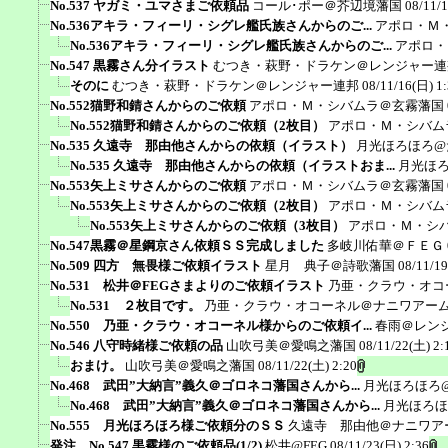
No.537 ヤガミ・ユマさまご依頼品
コール･ポー＠芥辺境藩国
08/11/
No.536アキラ・フィーリ・シグレ艦氏族さんからのご...
アポロ・Ｍ
No.536アキラ・フィーリ・シグレ艦氏族さんからのご...
アポロ・
No.547 黒霧さん分イラスト
むつき・萩野・ドラケン＠レンジャー連
そのに
むつき・萩野・ドラケン＠レンジャー連邦
08/11/16(日) 1
No.552猫野和錆さんからのご依頼
アポロ・Ｍ・シバムラ＠玄霧藩国
No.552猫野和錆さんからのご依頼（2枚目）
アポロ・Ｍ・シバム
No.535 久遠寺 那由他さんからの依頼（イラスト）
月光ほろほろ@
No.535 久遠寺 那由他さんからの依頼（イラストおま...
月光ほ
No.553矢上ミサさんからのご依頼
アポロ・Ｍ・シバムラ＠玄霧藩国
No.553矢上ミサさんからのご依頼（2枚目）
アポロ・Ｍ・シバム
No.553矢上ミサさんからのご依頼（3枚目）
アポロ・Ｍ・シ
No.547黒霧＠星鋼京さん依頼ＳＳ完成しました
多岐川佑華＠ＦＥＧ
No.509 四方 無畏様ご依頼イラスト
星月 典子＠詩歌藩国
08/11/19
No.531 松井＠FEGさまよりのご依頼イラスト
乃亜・クラウ・オコ
No.531 ２枚目です。
乃亜・クラウ・オコーネル＠ナニワアー
No.550 乃亜・クラウ・オコーネル様からのご依頼イ...
春雨＠レン
No.546 八守時緒様ご依頼の品
山吹弓美＠愛鳴之藩国
08/11/22(土) 2:
おまけ。
山吹弓美＠愛鳴之藩国
08/11/22(土) 2:20
No.468 武田”大納言”義久＠ゴロネコ藩国さんから...
月光ほろほろ
No.468 武田”大納言”義久＠ゴロネコ藩国さんから...
月光ほろほ
No.555 月光ほろほろ様ご依頼分のＳＳ
久遠寺 那由他＠ナニワア
発注 No.547 黒霧様のご依頼品(1/2)
松井@FEG
08/11/23(日) 2:36