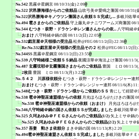
No.542
黒霧＠星鋼京
08/10/31(金) 2:09
No.522 沢邑勝海様からのご依頼品
山吹弓美＠愛鳴之藩国
08/10/31(金
No.522沢邑勝海＠キノウツン藩国さん依頼ＳＳ完成し...
多岐川佑華
No.494 雹さまからのご依頼品
守上藤丸＠ナニワアームズ商藩国
08/
No.544 むつき・萩野・ドラケン＠レン連さんからの依...
八守時緒＠
おまけ
八守時緒＠鍋の国
08/11/2(日) 22:05
No.532戯言屋＠天領様の受注品
松井@FEG
08/11/2(日) 22:36
Re:No.532戯言屋＠天領様の受注品その２
松井@FEG
08/11/2(日) 
No.544SS
黒霧＠星鋼京
08/11/2(日) 23:55
No.539 八守時緒様ご依頼ＳＳ納品
夜國涼華＠海法よけ藩国
08/11/3(
No.487 玄霧弦耶＠玄霧藩国さまからのご依頼品
豊国 ミロ
08/11/3(
2枚目
豊国 ミロ
08/11/3(月) 3:22
No.５４２ 川原様依頼分
むつき・萩野・ドラケン＠レンジャー連
おまけ
むつき・萩野・ドラケン＠レンジャー連邦
08/11/6(木) 11
No.548むつき・萩野・ドラケン様からご依頼のＳＳ
青にして紺碧＠
No.538 雹＠神聖巫連盟様からの依頼
月光ほろほろ@たけきの藩国
0
No.538 雹＠神聖巫連盟様からの依頼（おまけ）
月光ほろほろ@
No.546八守時緒＠鍋の国さん依頼ＳＳが完成しました
多岐川佑華＠
No.525 久珂あゆみ＠ＦＥＧさんからのご依頼品(1/2)
矢上ミサ＠鍋の
No.525 久珂あゆみ＠ＦＥＧさんからのご依頼品(2/2)
矢上ミサ＠
No.357 吾妻 勲さま依頼分
まき＠鍋の国
08/11/13(木) 2:20
No.494雹＠神聖巫連盟さん依頼ＳＳ完成しました
多岐川佑華＠ＦＥ