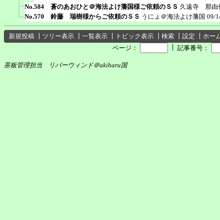
No.584 蒼のあおひと＠海法よけ藩国様ご依頼のＳＳ
久遠寺 那由
No.570 鈴藤 瑞樹様からご依頼のＳＳ
うにょ＠海法よけ藩国
09/1
新規投稿
┃
ツリー表示
┃
一覧表示
┃
トピック表示
┃
検索
┃
設定
┃
ホー
┃
ページ：
記事番号：
茶板管理担当 リバーウィンド＠akiharu国