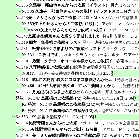
No.535 久遠寺 那由他さんからの依頼（イラスト）
月光ほろほろ@
No.535 久遠寺 那由他さんからの依頼（イラストおま...
月光ほ
No.553矢上ミサさんからのご依頼
アポロ・Ｍ・シバムラ＠玄霧藩国
No.553矢上ミサさんからのご依頼（2枚目）
アポロ・Ｍ・シバム
No.553矢上ミサさんからのご依頼（3枚目）
アポロ・Ｍ・シ
No.547黒霧＠星鋼京さん依頼ＳＳ完成しました
多岐川佑華＠ＦＥＧ
No.509 四方 無畏様ご依頼イラスト
星月 典子＠詩歌藩国
08/11/19
No.531 松井＠FEGさまよりのご依頼イラスト
乃亜・クラウ・オコ
No.531 ２枚目です。
乃亜・クラウ・オコーネル＠ナニワアー
No.550 乃亜・クラウ・オコーネル様からのご依頼イ...
春雨＠レン
No.546 八守時緒様ご依頼の品
山吹弓美＠愛鳴之藩国
08/11/22(土) 2:
おまけ。
山吹弓美＠愛鳴之藩国
08/11/22(土) 2:20
No.468 武田”大納言”義久＠ゴロネコ藩国さんから...
月光ほろほろ
No.468 武田”大納言”義久＠ゴロネコ藩国さんから...
月光ほろほ
No.555 月光ほろほろ様ご依頼分のＳＳ
久遠寺 那由他＠ナニワア
発注 No.547 黒霧様のご依頼品(1/2)
松井@FEG
08/11/23(日) 2:36
Re:発注 No.547 黒霧様のご依頼品(２/2)
松井@FEG
08/11/23(日)
Re:発注 No.547 黒霧様のご依頼品(1/2)
松井@FEG
08/11/23(日) 
No.553 SS
黒霧＠星鋼京
08/11/23(日) 3:05
No.556 比野青狸さんからのご依頼
アポロ・Ｍ・シバムラ＠玄霧藩国
No.556 比野青狸さんからのご依頼（2枚目）
アポロ・Ｍ・シバム
No.549 矢上ミサ@鍋の国様からのご依頼の品
ちひろ@リワマヒ国