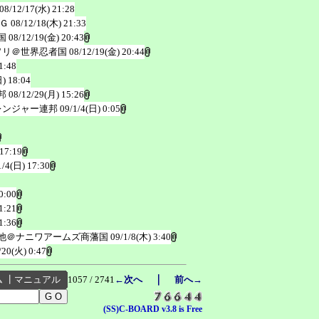
08/12/17(水) 21:28
Ｇ
08/12/18(木) 21:33
国
08/12/19(金) 20:43
ヲリ＠世界忍者国
08/12/19(金) 20:44
1:48
) 18:04
邦
08/12/29(月) 15:26
レンジャー連邦
09/1/4(日) 0:05
 17:19
1/4(日) 17:30
0:00
1:21
1:36
他＠ナニワアームズ商藩国
09/1/8(木) 3:40
/20(火) 0:47
｜
ム
┃
マニュアル
1057 / 2741
←次へ
前へ→
(SS)C-BOARD v3.8 is Free