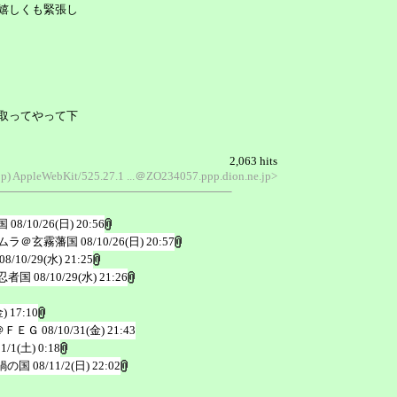
嬉しくも緊張し
取ってやって下
2,063 hits
-jp) AppleWebKit/525.27.1 ...＠ZO234057.ppp.dion.ne.jp>
国
08/10/26(日) 20:56
ムラ＠玄霧藩国
08/10/26(日) 20:57
08/10/29(水) 21:25
忍者国
08/10/29(水) 21:26
) 17:10
＠ＦＥＧ
08/10/31(金) 21:43
11/1(土) 0:18
鍋の国
08/11/2(日) 22:02