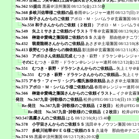
No.565 古島三つ実＠羅幻王国＠護民官さん依頼ＳＳ完...
多岐川佑華
No.562 SS提出
黒霧＠涼州藩国
08/12/5(金) 23:51
No.568 多岐川佑華様ご依頼の品
春雨＠レンジャー連邦
08/12/7(日) 1
No.558 和子さんからのご依頼
アポロ・Ｍ・シバムラ＠玄霧藩国
08/
No.558 和子さんからのご依頼（２枚目）
アポロ・Ｍ・シバムラ
No.549 矢上ミサさまご依頼のイラスト
千隼＠玄霧藩国
08/12/9(火)
No.566 榊遊＠愛鳴之藩国様ご依頼のＳＳ
久遠寺 那由他＠ナニワ
No.432 翡鹿龍樹さんからのご依頼品
あさぎ＠土場藩国
08/12/10(水
No.413 萩野むつき様からの御依頼品
影法師＠玄霧藩国
08/12/11(木) 
No.563 アポロさん依頼品完成
むつき・萩野・ドラケン＠レンジャ
そのに
むつき・萩野・ドラケン＠レンジャー連邦
08/12/12(金) 2
No.551 むつき・萩野・ドラケンさんからのご依頼品...
矢上ミサ＠
No.551 むつき・萩野・ドラケンさんからのご依頼品...
矢上ミサ
No.575 アキラ・フィーリ・シグレ艦氏族様依頼品
あさぎ＠土場藩国
No.573 アポロ・Ｍ・シバムラ様ご依頼の品
春雨＠レンジャー連邦
0
No.566 榊遊＠愛鳴之藩国さんからのご依頼イラスト...
イク＠玄霧
発注 No.567九音･詩歌様のご依頼品
松井@FEG
08/12/14(日) 19:35
Re:発注 No.567九音･詩歌様のご依頼品（２枚目）
松井@FEG
0
Re:発注 No.567九音･詩歌様のご依頼品（２枚目）
松井@FE
NO.547黒霧さんのご依頼品
はる
08/12/16(火) 15:40
No.578 小宇宙さんからのご依頼ＳＳ
浅田＠キノウツン藩国
08/12/
No.577 多岐川祐華＠FＥＧ様ご依頼のＳＳ
久遠寺 那由他＠ナニ
No.574 SS
黒霧＠涼州藩国
08/12/17(水) 20:02