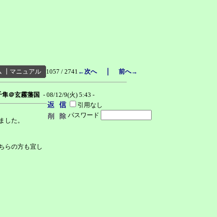
｜
ム
┃
マニュアル
1057 / 2741
←次へ
前へ→
千隼＠玄霧藩国
- 08/12/9(火) 5:43 -
引用なし
パスワード
ました。
ちらの方も宜し