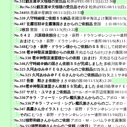
No.532戯言屋＠天領様の受注品
松井@FEG
08/11/2(日) 22:36
Re:No.532戯言屋＠天領様の受注品その２
松井@FEG
08/11/2(日) 
No.544SS
黒霧＠星鋼京
08/11/2(日) 23:55
No.539 八守時緒様ご依頼ＳＳ納品
夜國涼華＠海法よけ藩国
08/11/3(
No.487 玄霧弦耶＠玄霧藩国さまからのご依頼品
豊国 ミロ
08/11/3(
2枚目
豊国 ミロ
08/11/3(月) 3:22
No.５４２ 川原様依頼分
むつき・萩野・ドラケン＠レンジャー連
おまけ
むつき・萩野・ドラケン＠レンジャー連邦
08/11/6(木) 11
No.548むつき・萩野・ドラケン様からご依頼のＳＳ
青にして紺碧＠
No.538 雹＠神聖巫連盟様からの依頼
月光ほろほろ@たけきの藩国
0
No.538 雹＠神聖巫連盟様からの依頼（おまけ）
月光ほろほろ@
No.546八守時緒＠鍋の国さん依頼ＳＳが完成しました
多岐川佑華＠
No.525 久珂あゆみ＠ＦＥＧさんからのご依頼品(1/2)
矢上ミサ＠鍋の
No.525 久珂あゆみ＠ＦＥＧさんからのご依頼品(2/2)
矢上ミサ＠
No.357 吾妻 勲さま依頼分
まき＠鍋の国
08/11/13(木) 2:20
No.494雹＠神聖巫連盟さん依頼ＳＳ完成しました
多岐川佑華＠ＦＥ
No.537 ヤガミ・ユマさまご依頼品
コール･ポー＠芥辺境藩国
08/11/
No.536アキラ・フィーリ・シグレ艦氏族さんからのご...
アポロ・Ｍ
No.536アキラ・フィーリ・シグレ艦氏族さんからのご...
アポロ・
No.547 黒霧さん分イラスト
むつき・萩野・ドラケン＠レンジャー連
そのに
むつき・萩野・ドラケン＠レンジャー連邦
08/11/16(日) 1
No.552猫野和錆さんからのご依頼
アポロ・Ｍ・シバムラ＠玄霧藩国
No.552猫野和錆さんからのご依頼（2枚目）
アポロ・Ｍ・シバム