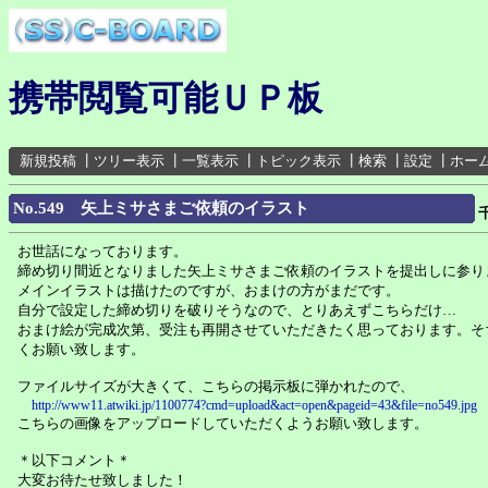
携帯閲覧可能ＵＰ板
新規投稿
┃
ツリー表示
┃
一覧表示
┃
トピック表示
┃
検索
┃
設定
┃
ホー
No.549 矢上ミサさまご依頼のイラスト
お世話になっております。
締め切り間近となりました矢上ミサさまご依頼のイラストを提出しに参り
メインイラストは描けたのですが、おまけの方がまだです。
自分で設定した締め切りを破りそうなので、とりあえずこちらだけ…
おまけ絵が完成次第、受注も再開させていただきたく思っております。そ
くお願い致します。
ファイルサイズが大きくて、こちらの掲示板に弾かれたので、
http://www11.atwiki.jp/1100774?cmd=upload&act=open&pageid=43&file=no549.jpg
こちらの画像をアップロードしていただくようお願い致します。
＊以下コメント＊
大変お待たせ致しました！