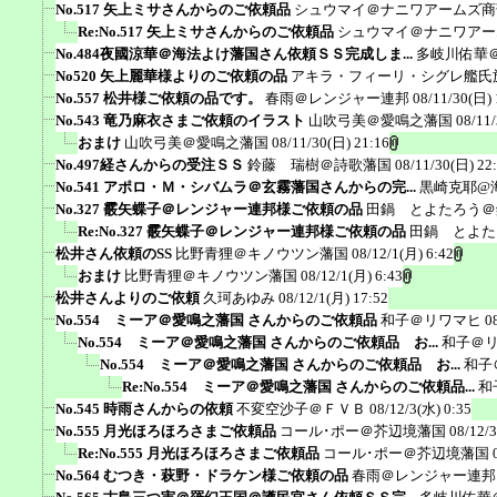
No.517 矢上ミサさんからのご依頼品
シュウマイ＠ナニワアームズ商
Re:No.517 矢上ミサさんからのご依頼品
シュウマイ＠ナニワアー
No.484夜國涼華＠海法よけ藩国さん依頼ＳＳ完成しま...
多岐川佑華
No520 矢上麗華様よりのご依頼の品
アキラ・フィーリ・シグレ艦氏
No.557 松井様ご依頼の品です。
春雨＠レンジャー連邦
08/11/30(日) 
No.543 竜乃麻衣さまご依頼のイラスト
山吹弓美＠愛鳴之藩国
08/11
おまけ
山吹弓美＠愛鳴之藩国
08/11/30(日) 21:16
No.497経さんからの受注ＳＳ
鈴藤 瑞樹＠詩歌藩国
08/11/30(日) 22
No.541 アポロ・Ｍ・シバムラ＠玄霧藩国さんからの完...
黒崎克耶@
No.327 霰矢蝶子＠レンジャー連邦様ご依頼の品
田鍋 とよたろう＠
Re:No.327 霰矢蝶子＠レンジャー連邦様ご依頼の品
田鍋 とよた
松井さん依頼のSS
比野青狸＠キノウツン藩国
08/12/1(月) 6:42
おまけ
比野青狸＠キノウツン藩国
08/12/1(月) 6:43
松井さんよりのご依頼
久珂あゆみ
08/12/1(月) 17:52
No.554 ミーア＠愛鳴之藩国 さんからのご依頼品
和子＠リワマヒ
0
No.554 ミーア＠愛鳴之藩国 さんからのご依頼品 お...
和子＠
No.554 ミーア＠愛鳴之藩国 さんからのご依頼品 お...
和子
Re:No.554 ミーア＠愛鳴之藩国 さんからのご依頼品...
和
No.545 時雨さんからの依頼
不変空沙子＠ＦＶＢ
08/12/3(水) 0:35
No.555 月光ほろほろさまご依頼品
コール･ポー＠芥辺境藩国
08/12/
Re:No.555 月光ほろほろさまご依頼品
コール･ポー＠芥辺境藩国
No.564 むつき・萩野・ドラケン様ご依頼の品
春雨＠レンジャー連邦