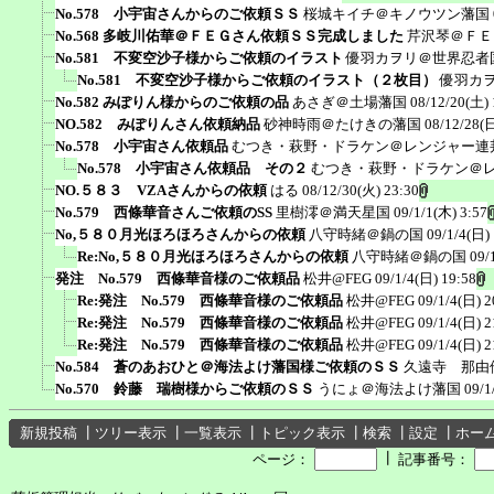
No.578 小宇宙さんからのご依頼ＳＳ
桜城キイチ＠キノウツン藩国
No.568 多岐川佑華＠ＦＥＧさん依頼ＳＳ完成しました
芹沢琴＠ＦＥ
No.581 不変空沙子様からご依頼のイラスト
優羽カヲリ＠世界忍者
No.581 不変空沙子様からご依頼のイラスト（２枚目）
優羽カ
No.582 みぽりん様からのご依頼の品
あさぎ＠土場藩国
08/12/20(土) 
NO.582 みぽりんさん依頼納品
砂神時雨＠たけきの藩国
08/12/28(日
No.578 小宇宙さん依頼品
むつき・萩野・ドラケン＠レンジャー連
No.578 小宇宙さん依頼品 その２
むつき・萩野・ドラケン＠
NO.５８３ VZAさんからの依頼
はる
08/12/30(火) 23:30
No.579 西條華音さんご依頼のSS
里樹澪＠満天星国
09/1/1(木) 3:57
No,５８０月光ほろほろさんからの依頼
八守時緒＠鍋の国
09/1/4(日)
Re:No,５８０月光ほろほろさんからの依頼
八守時緒＠鍋の国
09/
発注 No.579 西條華音様のご依頼品
松井@FEG
09/1/4(日) 19:58
Re:発注 No.579 西條華音様のご依頼品
松井@FEG
09/1/4(日) 2
Re:発注 No.579 西條華音様のご依頼品
松井@FEG
09/1/4(日) 2
Re:発注 No.579 西條華音様のご依頼品
松井@FEG
09/1/4(日) 2
No.584 蒼のあおひと＠海法よけ藩国様ご依頼のＳＳ
久遠寺 那由
No.570 鈴藤 瑞樹様からご依頼のＳＳ
うにょ＠海法よけ藩国
09/1
新規投稿
┃
ツリー表示
┃
一覧表示
┃
トピック表示
┃
検索
┃
設定
┃
ホー
┃
ページ：
記事番号：