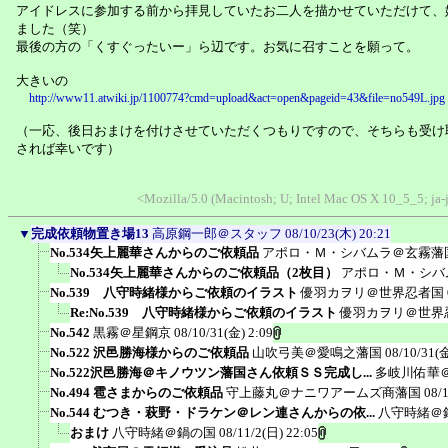
アイドレスに参加する前から拝見していたお二人を描かせていただけて、
ました（笑）
最後の方の「くすぐったいー」ら辺です。お気に召すことを願って。
大きいの
http://www11.atwiki.jp/1100774?cmd=upload&act=open&pageid=43&file=no549L.jpg
（一応、後日おまけを付けさせていただくつもりですので、そちらも受け
されば幸いです）
<Mozilla/5.0 (Macintosh; U; Intel Mac OS X 10_5_5; ja
▼
完成依頼物置き場13
高原鋼一郎＠スタッフ
08/10/23(木) 20:21
No.534矢上麗華さんからのご依頼品
アポロ・Ｍ・シバムラ＠玄霧藩
No.534矢上麗華さんからのご依頼品（2枚目）
アポロ・Ｍ・シバ
No.539 八守時緒様からご依頼のイラスト
優羽カヲリ＠世界忍者国
Re:No.539 八守時緒様からご依頼のイラスト
優羽カヲリ＠世界
No.542
黒霧＠星鋼京
08/10/31(金) 2:09
No.522 沢邑勝海様からのご依頼品
山吹弓美＠愛鳴之藩国
08/10/31(金
No.522沢邑勝海＠キノウツン藩国さん依頼ＳＳ完成し...
多岐川佑華
No.494 雹さまからのご依頼品
守上藤丸＠ナニワアームズ商藩国
08/
No.544 むつき・萩野・ドラケン＠レン連さんからの依...
八守時緒＠
おまけ
八守時緒＠鍋の国
08/11/2(日) 22:05