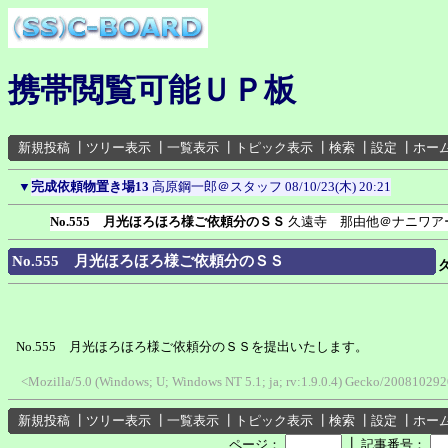
携帯閲覧可能ＵＰ板
新規投稿
┃
ツリー表示
┃
一覧表示
┃
トピック表示
┃
検索
┃
設定
┃
ホー
▼
完成依頼物置き場13
高原鋼一郎＠スタッフ
08/10/23(木) 20:21
No.555 月光ほろほろ様ご依頼分のＳＳ
久遠寺 那由他＠ナニワア
No.555 月光ほろほろ様ご依頼分のＳＳ
No.555 月光ほろほろ様ご依頼分のＳＳを提出いたします。
<Mozilla/5.0 (Windows; U; Windows NT 5.1; ja; rv:1.9.0.4) Gecko/20081029
新規投稿
┃
ツリー表示
┃
一覧表示
┃
トピック表示
┃
検索
┃
設定
┃
ホー
┃
ページ：
記事番号：