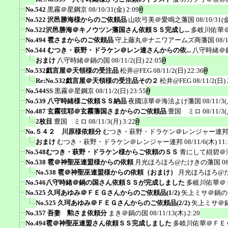
No.542
黒霧＠星鋼京
08/10/31(金) 2:09
No.522 沢邑勝海様からのご依頼品
山吹弓美＠愛鳴之藩国
08/10/31(金
No.522沢邑勝海＠キノウツン藩国さん依頼ＳＳ完成し...
多岐川佑華
No.494 雹さまからのご依頼品
守上藤丸＠ナニワアームズ商藩国
08/
No.544 むつき・萩野・ドラケン＠レン連さんからの依...
八守時緒＠
おまけ
八守時緒＠鍋の国
08/11/2(日) 22:05
No.532戯言屋＠天領様の受注品
松井@FEG
08/11/2(日) 22:36
Re:No.532戯言屋＠天領様の受注品その２
松井@FEG
08/11/2(日) 
No.544SS
黒霧＠星鋼京
08/11/2(日) 23:55
No.539 八守時緒様ご依頼ＳＳ納品
夜國涼華＠海法よけ藩国
08/11/3(
No.487 玄霧弦耶＠玄霧藩国さまからのご依頼品
豊国 ミロ
08/11/3(
2枚目
豊国 ミロ
08/11/3(月) 3:22
No.５４２ 川原様依頼分
むつき・萩野・ドラケン＠レンジャー連
おまけ
むつき・萩野・ドラケン＠レンジャー連邦
08/11/6(木) 11
No.548むつき・萩野・ドラケン様からご依頼のＳＳ
青にして紺碧＠
No.538 雹＠神聖巫連盟様からの依頼
月光ほろほろ@たけきの藩国
0
No.538 雹＠神聖巫連盟様からの依頼（おまけ）
月光ほろほろ@
No.546八守時緒＠鍋の国さん依頼ＳＳが完成しました
多岐川佑華＠
No.525 久珂あゆみ＠ＦＥＧさんからのご依頼品(1/2)
矢上ミサ＠鍋の
No.525 久珂あゆみ＠ＦＥＧさんからのご依頼品(2/2)
矢上ミサ＠
No.357 吾妻 勲さま依頼分
まき＠鍋の国
08/11/13(木) 2:20
No.494雹＠神聖巫連盟さん依頼ＳＳ完成しました
多岐川佑華＠ＦＥ