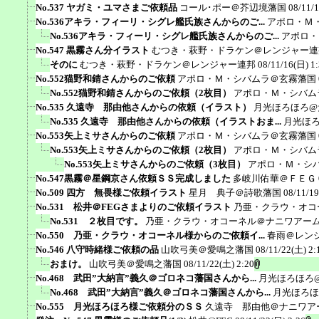
No.537 ヤガミ・ユマさまご依頼品
コール･ポー＠芥辺境藩国
08/11/
No.536アキラ・フィーリ・シグレ艦氏族さんからのご...
アポロ・Ｍ
No.536アキラ・フィーリ・シグレ艦氏族さんからのご...
アポロ・
No.547 黒霧さん分イラスト
むつき・萩野・ドラケン＠レンジャー連
そのに
むつき・萩野・ドラケン＠レンジャー連邦
08/11/16(日) 1
No.552猫野和錆さんからのご依頼
アポロ・Ｍ・シバムラ＠玄霧藩国
No.552猫野和錆さんからのご依頼（2枚目）
アポロ・Ｍ・シバム
No.535 久遠寺 那由他さんからの依頼（イラスト）
月光ほろほろ@
No.535 久遠寺 那由他さんからの依頼（イラストおま...
月光ほ
No.553矢上ミサさんからのご依頼
アポロ・Ｍ・シバムラ＠玄霧藩国
No.553矢上ミサさんからのご依頼（2枚目）
アポロ・Ｍ・シバム
No.553矢上ミサさんからのご依頼（3枚目）
アポロ・Ｍ・シ
No.547黒霧＠星鋼京さん依頼ＳＳ完成しました
多岐川佑華＠ＦＥＧ
No.509 四方 無畏様ご依頼イラスト
星月 典子＠詩歌藩国
08/11/19
No.531 松井＠FEGさまよりのご依頼イラスト
乃亜・クラウ・オコ
No.531 ２枚目です。
乃亜・クラウ・オコーネル＠ナニワアー
No.550 乃亜・クラウ・オコーネル様からのご依頼イ...
春雨＠レン
No.546 八守時緒様ご依頼の品
山吹弓美＠愛鳴之藩国
08/11/22(土) 2:
おまけ。
山吹弓美＠愛鳴之藩国
08/11/22(土) 2:20
No.468 武田”大納言”義久＠ゴロネコ藩国さんから...
月光ほろほろ
No.468 武田”大納言”義久＠ゴロネコ藩国さんから...
月光ほろほ
No.555 月光ほろほろ様ご依頼分のＳＳ
久遠寺 那由他＠ナニワア