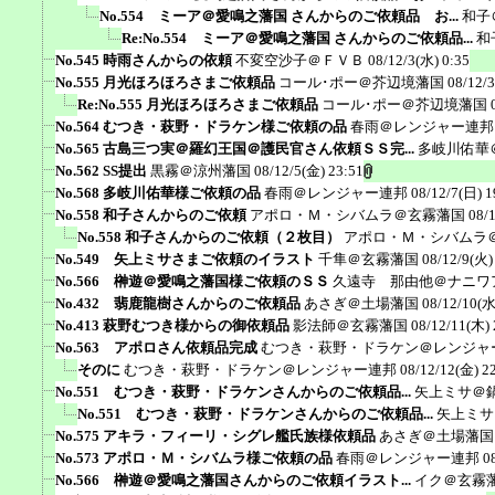
No.554 ミーア＠愛鳴之藩国 さんからのご依頼品 お...
和子
Re:No.554 ミーア＠愛鳴之藩国 さんからのご依頼品...
和
No.545 時雨さんからの依頼
不変空沙子＠ＦＶＢ
08/12/3(水) 0:35
No.555 月光ほろほろさまご依頼品
コール･ポー＠芥辺境藩国
08/12/
Re:No.555 月光ほろほろさまご依頼品
コール･ポー＠芥辺境藩国
No.564 むつき・萩野・ドラケン様ご依頼の品
春雨＠レンジャー連邦
No.565 古島三つ実＠羅幻王国＠護民官さん依頼ＳＳ完...
多岐川佑華
No.562 SS提出
黒霧＠涼州藩国
08/12/5(金) 23:51
No.568 多岐川佑華様ご依頼の品
春雨＠レンジャー連邦
08/12/7(日) 1
No.558 和子さんからのご依頼
アポロ・Ｍ・シバムラ＠玄霧藩国
08/
No.558 和子さんからのご依頼（２枚目）
アポロ・Ｍ・シバムラ
No.549 矢上ミサさまご依頼のイラスト
千隼＠玄霧藩国
08/12/9(火)
No.566 榊遊＠愛鳴之藩国様ご依頼のＳＳ
久遠寺 那由他＠ナニワ
No.432 翡鹿龍樹さんからのご依頼品
あさぎ＠土場藩国
08/12/10(水
No.413 萩野むつき様からの御依頼品
影法師＠玄霧藩国
08/12/11(木) 
No.563 アポロさん依頼品完成
むつき・萩野・ドラケン＠レンジャ
そのに
むつき・萩野・ドラケン＠レンジャー連邦
08/12/12(金) 2
No.551 むつき・萩野・ドラケンさんからのご依頼品...
矢上ミサ＠
No.551 むつき・萩野・ドラケンさんからのご依頼品...
矢上ミサ
No.575 アキラ・フィーリ・シグレ艦氏族様依頼品
あさぎ＠土場藩国
No.573 アポロ・Ｍ・シバムラ様ご依頼の品
春雨＠レンジャー連邦
0
No.566 榊遊＠愛鳴之藩国さんからのご依頼イラスト...
イク＠玄霧