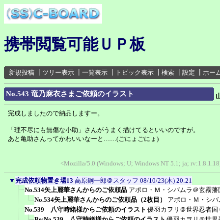
携帯閲覧可能ＵＰ板
新規投稿
┃
ツリー表示
┃
一覧表示
┃
トピック表示
┃
検索
┃
設定
┃
ホー
No.543 竜乃麻衣さまご依頼のイラスト
完成しましたので納品しますー。
「理不尽にも無傷な小助」さんがうまく描けてるといいのですが。
あと亀助さんってかわいいなーと……(ごにょごにょ)
<Mozilla/5.0 (Windows; U; Windows NT 5.1; ja; rv:1.8.1.
▼
完成依頼物置き場13
高原鋼一郎＠スタッフ
08/10/23(木) 20:21
No.534矢上麗華さんからのご依頼品
アポロ・Ｍ・シバムラ＠玄霧藩
No.534矢上麗華さんからのご依頼品（2枚目）
アポロ・Ｍ・シバ
No.539 八守時緒様からご依頼のイラスト
優羽カヲリ＠世界忍者国
Re:No.539 八守時緒様からご依頼のイラスト
優羽カヲリ＠世界