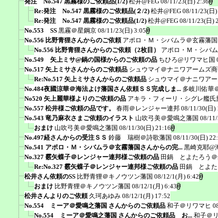
発注 No.547 黒霧様のご依頼品(1/2)
松井@FEG
08/11/23(日) 2:36
Re:発注 No.547 黒霧様のご依頼品(２/2)
松井@FEG
08/11/23(日)
Re:発注 No.547 黒霧様のご依頼品(1/2)
松井@FEG
08/11/23(日) 
No.553 SS
黒霧＠星鋼京
08/11/23(日) 3:05
No.556 比野青狸さんからのご依頼
アポロ・Ｍ・シバムラ＠玄霧藩国
No.556 比野青狸さんからのご依頼（2枚目）
アポロ・Ｍ・シバム
No.549 矢上ミサ@鍋の国様からのご依頼の品
ちひろ@リワマヒ国
No.517 矢上ミサさんからのご依頼品
シュウマイ＠ナニワアームズ商
Re:No.517 矢上ミサさんからのご依頼品
シュウマイ＠ナニワアー
No.484夜國涼華＠海法よけ藩国さん依頼ＳＳ完成しま...
多岐川佑華
No520 矢上麗華様よりのご依頼の品
アキラ・フィーリ・シグレ艦氏
No.557 松井様ご依頼の品です。
春雨＠レンジャー連邦
08/11/30(日) 
No.543 竜乃麻衣さまご依頼のイラスト
山吹弓美＠愛鳴之藩国
08/11
おまけ
山吹弓美＠愛鳴之藩国
08/11/30(日) 21:16
No.497経さんからの受注ＳＳ
鈴藤 瑞樹＠詩歌藩国
08/11/30(日) 22
No.541 アポロ・Ｍ・シバムラ＠玄霧藩国さんからの完...
黒崎克耶@
No.327 霰矢蝶子＠レンジャー連邦様ご依頼の品
田鍋 とよたろう＠
Re:No.327 霰矢蝶子＠レンジャー連邦様ご依頼の品
田鍋 とよた
松井さん依頼のSS
比野青狸＠キノウツン藩国
08/12/1(月) 6:42
おまけ
比野青狸＠キノウツン藩国
08/12/1(月) 6:43
松井さんよりのご依頼
久珂あゆみ
08/12/1(月) 17:52
No.554 ミーア＠愛鳴之藩国 さんからのご依頼品
和子＠リワマヒ
0
No.554 ミーア＠愛鳴之藩国 さんからのご依頼品 お...
和子＠