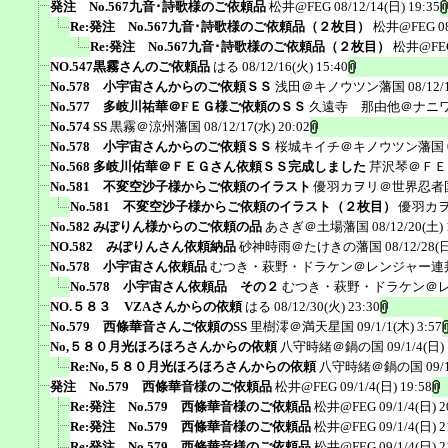
発注 No.567九音･詩歌様のご依頼品
松井@FEG
08/12/14(日) 19:35
Re:発注 No.567九音･詩歌様のご依頼品（２枚目）
松井@FEG
0
Re:発注 No.567九音･詩歌様のご依頼品（２枚目）
松井@FE
NO.547黒霧さんのご依頼品
はる
08/12/16(火) 15:40
No.578 小宇宙さんからのご依頼ＳＳ
浅田＠キノウツン藩国
08/12/
No.577 多岐川祐華＠FＥＧ様ご依頼のＳＳ
久遠寺 那由他＠ナニ
No.574 SS
黒霧＠涼州藩国
08/12/17(水) 20:02
No.578 小宇宙さんからのご依頼ＳＳ
桜城キイチ＠キノウツン藩国
No.568 多岐川佑華＠ＦＥＧさん依頼ＳＳ完成しました
芹沢琴＠ＦＥ
No.581 不変空沙子様からご依頼のイラスト
優羽カヲリ＠世界忍者
No.581 不変空沙子様からご依頼のイラスト（２枚目）
優羽カ
No.582 みぽりん様からのご依頼の品
あさぎ＠土場藩国
08/12/20(土) 
NO.582 みぽりんさん依頼納品
砂神時雨＠たけきの藩国
08/12/28(日
No.578 小宇宙さん依頼品
むつき・萩野・ドラケン＠レンジャー連
No.578 小宇宙さん依頼品 その２
むつき・萩野・ドラケン＠
NO.５８３ VZAさんからの依頼
はる
08/12/30(火) 23:30
No.579 西條華音さんご依頼のSS
里樹澪＠満天星国
09/1/1(木) 3:57
No,５８０月光ほろほろさんからの依頼
八守時緒＠鍋の国
09/1/4(日)
Re:No,５８０月光ほろほろさんからの依頼
八守時緒＠鍋の国
09/
発注 No.579 西條華音様のご依頼品
松井@FEG
09/1/4(日) 19:58
Re:発注 No.579 西條華音様のご依頼品
松井@FEG
09/1/4(日) 2
Re:発注 No.579 西條華音様のご依頼品
松井@FEG
09/1/4(日) 2
Re:発注 No.579 西條華音様のご依頼品
松井@FEG
09/1/4(日) 2