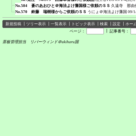
No.584 蒼のあおひと＠海法よけ藩国様ご依頼のＳＳ
久遠寺 那由
No.570 鈴藤 瑞樹様からご依頼のＳＳ
うにょ＠海法よけ藩国
09/1
新規投稿
┃
ツリー表示
┃
一覧表示
┃
トピック表示
┃
検索
┃
設定
┃
ホー
┃
ページ：
記事番号：
茶板管理担当 リバーウィンド＠akiharu国