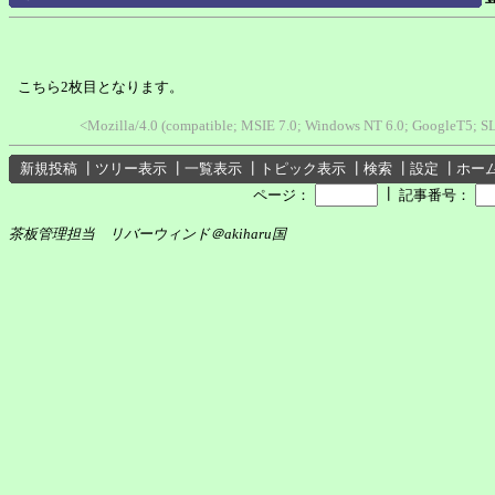
こちら2枚目となります。
<Mozilla/4.0 (compatible; MSIE 7.0; Windows NT 6.0; GoogleT5; S
新規投稿
┃
ツリー表示
┃
一覧表示
┃
トピック表示
┃
検索
┃
設定
┃
ホー
┃
ページ：
記事番号：
茶板管理担当 リバーウィンド＠akiharu国