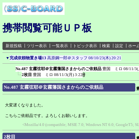
携帯閲覧可能ＵＰ板
新規投稿
┃
ツリー表示
┃
一覧表示
┃
トピック表示
┃
検索
┃
設定
┃
ホー
▼
完成依頼物置き場13
高原鋼一郎＠スタッフ
08/10/23(木) 20:21
No.487 玄霧弦耶＠玄霧藩国さまからのご依頼品
豊国 ミロ
08/11/3(
2枚目
豊国 ミロ
08/11/3(月) 3:22
No.487 玄霧弦耶＠玄霧藩国さまからのご依頼品
大変遅くなりました。
こちらご依頼品です。よろしくお願いします。
<Mozilla/4.0 (compatible; MSIE 7.0; Windows NT 6.0; GoogleT5; S
2枚目