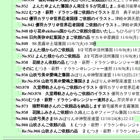
No.952 よんた＠よんた藩国さん発注ＳＳが完成しま...
多岐川佑華
No.922 むつき・萩野・ドラケン様ご依頼のイラスト
星月 典子＠詩
No.942 優羽カヲリ＠世界忍者国様 ご依頼のイラスト...
津軽＠満天星
No.942 優羽カヲリ＠世界忍者国様 ご依頼のイラスト...
津軽＠満
No.948 ゆり花＠akiharu国からのご依頼分提出いたし...
ちひろ@リ
No.946 日向美弥＠紅葉国さまご依頼の品
サカキ＠星鋼京
11/6/6(月) 
No.949 SS
黒霧＠土場藩国
11/6/7(火) 0:38
No.952 よんた様からのご依頼品 1/2
可西＠涼州藩国
11/6/8(水) 18:
No.952 よんた様からのご依頼品 2/2
可西＠涼州藩国
11/6/8(水) 
No.958 花稜さん依頼の品
むつき・萩野・ドラケン＠レンジャー連
そのに
むつき・萩野・ドラケン＠レンジャー連邦
11/6/9(木) 1:02
No.956 山吹弓美＠愛鳴之藩国
みぽりん＠神聖巫連盟
11/6/12(日) 23:
Re:No.956 山吹弓美＠愛鳴之藩国さま
みぽりん＠神聖巫連盟
11/
NO.970 久堂尋軌さんからご依頼のイラスト
優羽カヲリ＠世界忍者
Re:NO.970 久堂尋軌さんからご依頼のイラスト
優羽カヲリ＠世
No.951むつき・萩野・ドラケン＠レンジャー連邦さん...
芹沢琴＠Ｆ
No.973 猫野和錆さんのご依頼品を納品します
癖毛爆男＠玄霧藩国
No.958 花陵ふみさんご依頼SS
久織えにる＠フィーブル藩国
11/6/2
No.966 山吹弓美さまSS
みぽりん＠神聖巫連盟
12/10/24(水) 22:13
No.966 山吹さんご依頼の品 １
むつき・萩野・ドラケン＠レンジャ
Re:No.966 山吹さんご依頼の品 ２
むつき・萩野・ドラケン＠レ