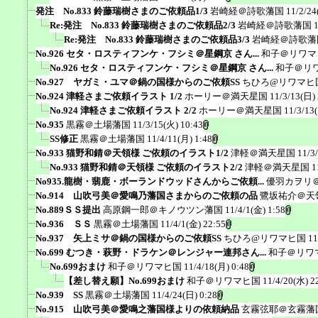
発注 No.833 鈴藤瑞樹さまのご依頼品1/3
岩崎経＠詩歌藩国
11/2/24
Re:発注 No.833 鈴藤瑞樹さまのご依頼品2/3
岩崎経＠詩歌藩国
Re:発注 No.833 鈴藤瑞樹さまのご依頼品3/3
岩崎経＠詩歌藩
No.926 セタ・ロスティフンケ・フシミ＠星鋼京 さん...
和子＠リワマ
No.926 セタ・ロスティフンケ・フシミ＠星鋼京 さん...
和子＠リ
No.927 ヤガミ・ユマ＠鍋の国様からのご依頼SS
ちひろ@リワマヒ
No.924 津軽さまご依頼イラスト 1/2
ホーリー＠満天星国
11/3/13(日)
No.924 津軽さまご依頼イラスト 2/2
ホーリー＠満天星国
11/3/13
No.935
黒霧＠土場藩国
11/3/15(火) 10:43
SS修正
黒霧＠土場藩国
11/4/11(月) 1:48
No.933 猫野和錆＠天領様 ご依頼のイラスト1/2
津軽＠満天星国
11/3
No.933 猫野和錆＠天領様 ご依頼のイラスト2/2
津軽＠満天星国
1
No935.龍樹・翡鹿・ボーランドウッドさんからご依頼...
優羽カヲリ
No.914 山吹弓美＠愛鳴乃藩国さまからのご依頼の品
鷺坂祐介＠天
No.889ＳＳ提出
高原鋼一郎＠キノウツン藩国
11/4/1(金) 1:58
No.936 ＳＳ
黒霧＠土場藩国
11/4/1(金) 22:55
No.937 矢上ミサ＠鍋の国様からのご依頼SS
ちひろ@リワマヒ国
11
No.699 むつき・萩野・ドラケン＠レンジャー連邦さん...
和子＠リワ
No.699おまけ
和子＠リワマヒ国
11/4/18(月) 0:48
【差し替え願】No.699おまけ
和子＠リワマヒ国
11/4/20(水) 2
No.939 SS
黒霧＠土場藩国
11/4/24(日) 0:28
No.915 山吹弓美＠愛鳴之藩国様よりの依頼納品
玄霧弦耶＠玄霧藩