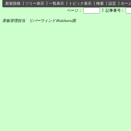
新規投稿
┃
ツリー表示
┃
一覧表示
┃
トピック表示
┃
検索
┃
設定
┃
ホー
┃
ページ：
記事番号：
茶板管理担当 リバーウィンド＠akiharu国