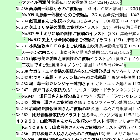
ファイル再添付
玄霧弦耶＠玄霧藩国
11/4/25(月) 23:30
No.939 高原鋼一郎様からのご依頼品 1/2
可西＠涼州藩国
11/4/25(月
No.939 高原鋼一郎様からのご依頼品 2/2
可西＠涼州藩国
11/4/2
No.934 戯言屋さんご依頼SS
久織えにる＠フィーブル藩国
11/4/27(水)
No.937 矢上ミサ＠鍋の国様 ご依頼のイラスト（1/3）
津軽＠満天星
No.937 矢上ミサ＠鍋の国様 ご依頼のイラスト（2/3）
津軽＠満
No.937 矢上ミサ＠鍋の国様 ご依頼のイラスト（3/3）
津軽＠
No.931 小鳥遊敦＠ＦＥＧさまご依頼品
山吹弓美＠愛鳴之藩国
11/5/1
カーテンの向こう。
山吹弓美＠愛鳴之藩国
11/5/1(日) 14:53
No.915 山吹弓美＠愛鳴之藩国様のご依頼イラスト
沢邑勝海＠キノウ
二枚目です
沢邑勝海＠キノウツン藩国
11/5/15(日) 20:48
No.938 ヤガミ・ユマ＠鍋の国様からのご依頼分提出
ちひろ@リワマ
No.943 むつき・萩野・ドラケン様からのご依頼品
可西＠涼州藩国
1
No.932 城 華一郎＠レンジャー連邦さま
ヤガミ・ユマ＠鍋の国
11/
No.947 瀬戸口さん依頼の品１
むつき・萩野・ドラケン＠レンジャ
No.947 瀬戸口さん依頼の品２
むつき・萩野・ドラケン＠レン
No.945 双海 環さんご依頼SS
久織えにる＠フィーブル藩国
11/5/2
No.944 岩崎経＠詩歌藩国さんご依頼のSS
鈴藤 瑞樹＠詩歌藩国
11/
No.862 比野青狸様依頼のイラスト
はる＠キノウツン藩国
11/5/31(
ＮＯ９５０．山吹弓美さんからご依頼のイラスト
優羽カヲリ＠世界
Re:ＮＯ９５０．山吹弓美さんからご依頼のイラスト
優羽カヲリ
No.930 猫野和錆＠天領さんからのご依頼品(1/2)
矢上ミサ＠鍋の国
No.930 猫野和錆＠天領さんからのご依頼品(2/2)
矢上ミサ＠鍋