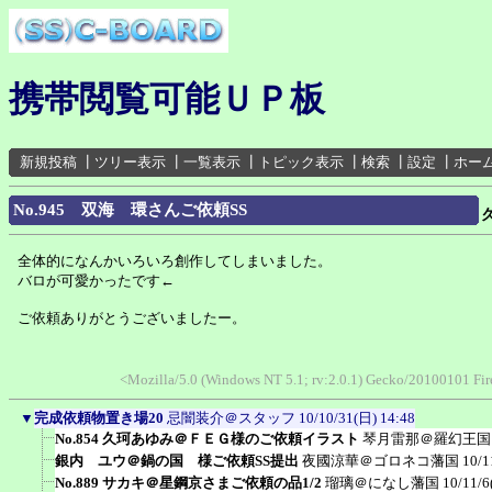
携帯閲覧可能ＵＰ板
新規投稿
┃
ツリー表示
┃
一覧表示
┃
トピック表示
┃
検索
┃
設定
┃
ホー
No.945 双海 環さんご依頼SS
全体的になんかいろいろ創作してしまいました。
バロが可愛かったです←
ご依頼ありがとうございましたー。
<Mozilla/5.0 (Windows NT 5.1; rv:2.0.1) Gecko/20100101 F
▼
完成依頼物置き場20
忌闇装介＠スタッフ
10/10/31(日) 14:48
No.854 久珂あゆみ＠ＦＥＧ様のご依頼イラスト
琴月雷那＠羅幻王国
銀内 ユウ＠鍋の国 様ご依頼SS提出
夜國涼華＠ゴロネコ藩国
10/1
No.889 サカキ＠星鋼京さまご依頼の品1/2
瑠璃＠になし藩国
10/11/6