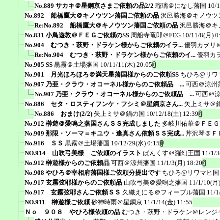
No.889 サカキ＠星鋼京さまご依頼の品2/2
瑠璃＠になし藩国
10/1
No.892 船橋鷹大＠キノウツン藩国ご依頼の品
沢邑勝海＠キノウツ
Re:No.892 船橋鷹大＠キノウツン藩国ご依頼の品
沢邑勝海＠キ
No.831 小鳥遊敦＠ＦＥＧご依頼のSS
周船寺竜郎＠FEG
10/11/8(月) 0
No.904 むつき・萩野・ドラケン様からご依頼のイラ...
優羽カヲリ
Re:No.904 むつき・萩野・ドラケン様からご依頼のイ...
優羽カ
No.905 SS
黒霧＠土場藩国
10/11/11(木) 20:05
No.901 月光ほろほろ＠満天星藩国様からのご依頼SS
ちひろ@リワ
No.907 乃亜・クラウ・オコーネル様からのご依頼品 ...
可西＠涼州
No.907 乃亜・クラウ・オコーネル様からのご依頼品 ...
可西＠
No.886 セタ・ロスティフンケ・フシミ＠星鋼京さん...
矢上ミサ＠
No.886 おまけ(2/2)
矢上ミサ＠鍋の国
10/12/18(土) 12:39
No.912 榊遊＠愛鳴之藩国さんＳＳ完成しました
多岐川佑華＠ＦＥＧ
No.909 那限・ソーマ＝キユウ・逢真さん依頼ＳＳ完成...
芹沢琴＠Ｆ
No.916 ＳＳ
黒霧＠土場藩国
10/12/29(水) 0:15
NO.914 山吹弓美様 ご依頼のイラスト
ぱんくす＠羅幻王国
11/1/3
No.912 榊遊様からのご依頼品
可西＠涼州藩国
11/1/3(月) 18:20
No.908 やひろ＠宰相府藩国様ご依頼分提出です
ちひろ@リワマヒ国
No.917 玄霧弦耶様からのご依頼品
山吹弓美＠愛鳴之藩国
11/1/10(月)
No.917 玄霧弦耶さんご依頼ＳＳ
久織えにる＠フィーブル藩国
11/1
NO.911 榊遊様ご依頼
砂神時雨＠星鋼京
11/1/14(金) 11:55
Ｎｏ ９０８ やひろ様依頼の品
むつき・萩野・ドラケン＠レンジ