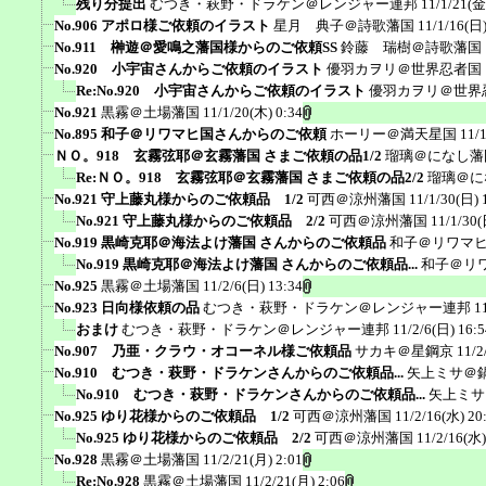
残り分提出
むつき・萩野・ドラケン＠レンジャー連邦
11/1/21(金
No.906 アポロ様ご依頼のイラスト
星月 典子＠詩歌藩国
11/1/16(日)
No.911 榊遊＠愛鳴之藩国様からのご依頼SS
鈴藤 瑞樹＠詩歌藩国
No.920 小宇宙さんからご依頼のイラスト
優羽カヲリ＠世界忍者国
Re:No.920 小宇宙さんからご依頼のイラスト
優羽カヲリ＠世界
No.921
黒霧＠土場藩国
11/1/20(木) 0:34
No.895 和子＠リワマヒ国さんからのご依頼
ホーリー＠満天星国
11/
ＮＯ。918 玄霧弦耶＠玄霧藩国 さまご依頼の品1/2
瑠璃＠になし藩
Re:ＮＯ。918 玄霧弦耶＠玄霧藩国 さまご依頼の品2/2
瑠璃＠に
No.921 守上藤丸様からのご依頼品 1/2
可西＠涼州藩国
11/1/30(日) 
No.921 守上藤丸様からのご依頼品 2/2
可西＠涼州藩国
11/1/30(
No.919 黒崎克耶＠海法よけ藩国 さんからのご依頼品
和子＠リワマ
No.919 黒崎克耶＠海法よけ藩国 さんからのご依頼品...
和子＠リ
No.925
黒霧＠土場藩国
11/2/6(日) 13:34
No.923 日向様依頼の品
むつき・萩野・ドラケン＠レンジャー連邦
1
おまけ
むつき・萩野・ドラケン＠レンジャー連邦
11/2/6(日) 16:5
No.907 乃亜・クラウ・オコーネル様ご依頼品
サカキ＠星鋼京
11/2
No.910 むつき・萩野・ドラケンさんからのご依頼品...
矢上ミサ＠
No.910 むつき・萩野・ドラケンさんからのご依頼品...
矢上ミサ
No.925 ゆり花様からのご依頼品 1/2
可西＠涼州藩国
11/2/16(水) 20
No.925 ゆり花様からのご依頼品 2/2
可西＠涼州藩国
11/2/16(水)
No.928
黒霧＠土場藩国
11/2/21(月) 2:01
Re:No.928
黒霧＠土場藩国
11/2/21(月) 2:06