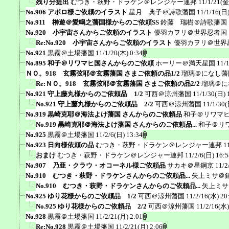
残り分提出
むつき・萩野・ドラケン＠レンジャー連邦
11/1/21(金
No.906 アポロ様ご依頼のイラスト
星月 典子＠詩歌藩国
11/1/16(日)
No.911 榊遊＠愛鳴之藩国様からのご依頼SS
鈴藤 瑞樹＠詩歌藩国
No.920 小宇宙さんからご依頼のイラスト
優羽カヲリ＠世界忍者国
Re:No.920 小宇宙さんからご依頼のイラスト
優羽カヲリ＠世界
No.921
黒霧＠土場藩国
11/1/20(木) 0:34
No.895 和子＠リワマヒ国さんからのご依頼
ホーリー＠満天星国
11/
ＮＯ。918 玄霧弦耶＠玄霧藩国 さまご依頼の品1/2
瑠璃＠になし藩
Re:ＮＯ。918 玄霧弦耶＠玄霧藩国 さまご依頼の品2/2
瑠璃＠に
No.921 守上藤丸様からのご依頼品 1/2
可西＠涼州藩国
11/1/30(日) 
No.921 守上藤丸様からのご依頼品 2/2
可西＠涼州藩国
11/1/30(
No.919 黒崎克耶＠海法よけ藩国 さんからのご依頼品
和子＠リワマ
No.919 黒崎克耶＠海法よけ藩国 さんからのご依頼品...
和子＠リ
No.925
黒霧＠土場藩国
11/2/6(日) 13:34
No.923 日向様依頼の品
むつき・萩野・ドラケン＠レンジャー連邦
1
おまけ
むつき・萩野・ドラケン＠レンジャー連邦
11/2/6(日) 16:5
No.907 乃亜・クラウ・オコーネル様ご依頼品
サカキ＠星鋼京
11/2
No.910 むつき・萩野・ドラケンさんからのご依頼品...
矢上ミサ＠
No.910 むつき・萩野・ドラケンさんからのご依頼品...
矢上ミサ
No.925 ゆり花様からのご依頼品 1/2
可西＠涼州藩国
11/2/16(水) 20
No.925 ゆり花様からのご依頼品 2/2
可西＠涼州藩国
11/2/16(水)
No.928
黒霧＠土場藩国
11/2/21(月) 2:01
Re:No.928
黒霧＠土場藩国
11/2/21(月) 2:06