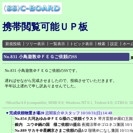
携帯閲覧可能ＵＰ板
新規投稿
┃
ツリー表示
┃
一覧表示
┃
トピック表示
┃
検索
┃
設定
┃
ホー
No.831 小鳥遊敦＠ＦＥＧご依頼のSS
No.831 小鳥遊敦＠ＦＥＧご依頼のSSです。
遅ればせながら完成させましたので、投稿させていただきます。
半年以上遅れて申し訳ありませんでした。
<Mozilla/4.0 (compatible; MSIE 8.0; Windows NT 6.1; Trident/4.0; GTB6.6;
▼
完成依頼物置き場20
忌闇装介＠スタッフ
10/10/31(日) 14:48
No.854 久珂あゆみ＠ＦＥＧ様のご依頼イラスト
琴月雷那＠羅幻王国
銀内 ユウ＠鍋の国 様ご依頼SS提出
夜國涼華＠ゴロネコ藩国
10/1
No.889 サカキ＠星鋼京さまご依頼の品1/2
瑠璃＠になし藩国
10/11/6