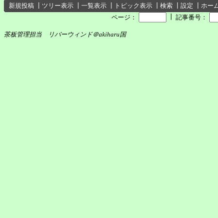
新規投稿
┃
ツリー表示
┃
一覧表示
┃
トピック表示
┃
検索
┃
設定
┃
ホー
┃
ページ：
記事番号：
茶板管理担当 リバーウィンド＠akiharu国