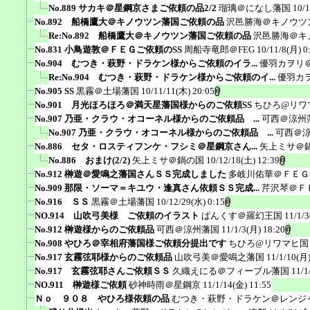
No.889 サカキ＠星鋼京さまご依頼の品2/2
瑠璃＠になし藩国
10/1
No.892 船橋鷹大＠キノウツン藩国ご依頼の品
沢邑勝海＠キノウツ
Re:No.892 船橋鷹大＠キノウツン藩国ご依頼の品
沢邑勝海＠キ
No.831 小鳥遊敦＠ＦＥＧご依頼のSS
周船寺竜郎＠FEG
10/11/8(月) 0
No.904 むつき・萩野・ドラケン様からご依頼のイラ...
優羽カヲリ
Re:No.904 むつき・萩野・ドラケン様からご依頼のイ...
優羽カ
No.905 SS
黒霧＠土場藩国
10/11/11(木) 20:05
No.901 月光ほろほろ＠満天星藩国様からのご依頼SS
ちひろ@リワ
No.907 乃亜・クラウ・オコーネル様からのご依頼品 ...
可西＠涼州
No.907 乃亜・クラウ・オコーネル様からのご依頼品 ...
可西＠
No.886 セタ・ロスティフンケ・フシミ＠星鋼京さん...
矢上ミサ＠
No.886 おまけ(2/2)
矢上ミサ＠鍋の国
10/12/18(土) 12:39
No.912 榊遊＠愛鳴之藩国さんＳＳ完成しました
多岐川佑華＠ＦＥＧ
No.909 那限・ソーマ＝キユウ・逢真さん依頼ＳＳ完成...
芹沢琴＠Ｆ
No.916 ＳＳ
黒霧＠土場藩国
10/12/29(水) 0:15
NO.914 山吹弓美様 ご依頼のイラスト
ぱんくす＠羅幻王国
11/1/3
No.912 榊遊様からのご依頼品
可西＠涼州藩国
11/1/3(月) 18:20
No.908 やひろ＠宰相府藩国様ご依頼分提出です
ちひろ@リワマヒ国
No.917 玄霧弦耶様からのご依頼品
山吹弓美＠愛鳴之藩国
11/1/10(月)
No.917 玄霧弦耶さんご依頼ＳＳ
久織えにる＠フィーブル藩国
11/1
NO.911 榊遊様ご依頼
砂神時雨＠星鋼京
11/1/14(金) 11:55
Ｎｏ ９０８ やひろ様依頼の品
むつき・萩野・ドラケン＠レンジ