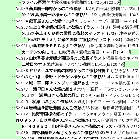
ファイル再添付
玄霧弦耶＠玄霧藩国
11/4/25(月) 23:30
No.939 高原鋼一郎様からのご依頼品 1/2
可西＠涼州藩国
11/4/25(月
No.939 高原鋼一郎様からのご依頼品 2/2
可西＠涼州藩国
11/4/2
No.934 戯言屋さんご依頼SS
久織えにる＠フィーブル藩国
11/4/27(水)
No.937 矢上ミサ＠鍋の国様 ご依頼のイラスト（1/3）
津軽＠満天星
No.937 矢上ミサ＠鍋の国様 ご依頼のイラスト（2/3）
津軽＠満
No.937 矢上ミサ＠鍋の国様 ご依頼のイラスト（3/3）
津軽＠
No.931 小鳥遊敦＠ＦＥＧさまご依頼品
山吹弓美＠愛鳴之藩国
11/5/1
カーテンの向こう。
山吹弓美＠愛鳴之藩国
11/5/1(日) 14:53
No.915 山吹弓美＠愛鳴之藩国様のご依頼イラスト
沢邑勝海＠キノウ
二枚目です
沢邑勝海＠キノウツン藩国
11/5/15(日) 20:48
No.938 ヤガミ・ユマ＠鍋の国様からのご依頼分提出
ちひろ@リワマ
No.943 むつき・萩野・ドラケン様からのご依頼品
可西＠涼州藩国
1
No.932 城 華一郎＠レンジャー連邦さま
ヤガミ・ユマ＠鍋の国
11/
No.947 瀬戸口さん依頼の品１
むつき・萩野・ドラケン＠レンジャ
No.947 瀬戸口さん依頼の品２
むつき・萩野・ドラケン＠レン
No.945 双海 環さんご依頼SS
久織えにる＠フィーブル藩国
11/5/2
No.944 岩崎経＠詩歌藩国さんご依頼のSS
鈴藤 瑞樹＠詩歌藩国
11/
No.862 比野青狸様依頼のイラスト
はる＠キノウツン藩国
11/5/31(
ＮＯ９５０．山吹弓美さんからご依頼のイラスト
優羽カヲリ＠世界
Re:ＮＯ９５０．山吹弓美さんからご依頼のイラスト
優羽カヲリ
No.930 猫野和錆＠天領さんからのご依頼品(1/2)
矢上ミサ＠鍋の国
No.930 猫野和錆＠天領さんからのご依頼品(2/2)
矢上ミサ＠鍋