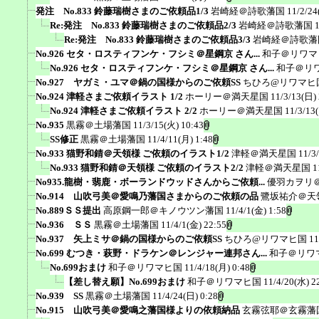
発注 No.833 鈴藤瑞樹さまのご依頼品1/3
岩崎経＠詩歌藩国
11/2/24
Re:発注 No.833 鈴藤瑞樹さまのご依頼品2/3
岩崎経＠詩歌藩国
Re:発注 No.833 鈴藤瑞樹さまのご依頼品3/3
岩崎経＠詩歌藩
No.926 セタ・ロスティフンケ・フシミ＠星鋼京 さん...
和子＠リワマ
No.926 セタ・ロスティフンケ・フシミ＠星鋼京 さん...
和子＠リ
No.927 ヤガミ・ユマ＠鍋の国様からのご依頼SS
ちひろ@リワマヒ
No.924 津軽さまご依頼イラスト 1/2
ホーリー＠満天星国
11/3/13(日)
No.924 津軽さまご依頼イラスト 2/2
ホーリー＠満天星国
11/3/13
No.935
黒霧＠土場藩国
11/3/15(火) 10:43
SS修正
黒霧＠土場藩国
11/4/11(月) 1:48
No.933 猫野和錆＠天領様 ご依頼のイラスト1/2
津軽＠満天星国
11/3
No.933 猫野和錆＠天領様 ご依頼のイラスト2/2
津軽＠満天星国
1
No935.龍樹・翡鹿・ボーランドウッドさんからご依頼...
優羽カヲリ
No.914 山吹弓美＠愛鳴乃藩国さまからのご依頼の品
鷺坂祐介＠天
No.889ＳＳ提出
高原鋼一郎＠キノウツン藩国
11/4/1(金) 1:58
No.936 ＳＳ
黒霧＠土場藩国
11/4/1(金) 22:55
No.937 矢上ミサ＠鍋の国様からのご依頼SS
ちひろ@リワマヒ国
11
No.699 むつき・萩野・ドラケン＠レンジャー連邦さん...
和子＠リワ
No.699おまけ
和子＠リワマヒ国
11/4/18(月) 0:48
【差し替え願】No.699おまけ
和子＠リワマヒ国
11/4/20(水) 2
No.939 SS
黒霧＠土場藩国
11/4/24(日) 0:28
No.915 山吹弓美＠愛鳴之藩国様よりの依頼納品
玄霧弦耶＠玄霧藩