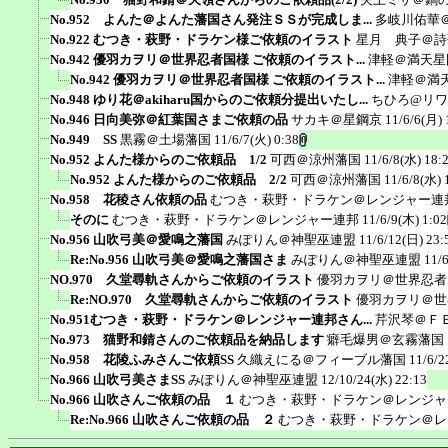
No.952 よんた＠よんた藩国さん発注ＳＳが完成しま...
多岐川佑華
No.922 むつき・萩野・ドラケン様ご依頼のイラスト
星月 典子＠詩
No.942 優羽カヲリ＠世界忍者国様 ご依頼のイラスト...
津軽＠満天星
No.942 優羽カヲリ＠世界忍者国様 ご依頼のイラスト...
津軽＠満
No.948 ゆり花＠akiharu国からのご依頼分提出いたし...
ちひろ@リ
No.946 日向美弥＠紅葉国さまご依頼の品
サカキ＠星鋼京
11/6/6(月) 
No.949 SS
黒霧＠土場藩国
11/6/7(火) 0:38
No.952 よんた様からのご依頼品 1/2
可西＠涼州藩国
11/6/8(水) 18:
No.952 よんた様からのご依頼品 2/2
可西＠涼州藩国
11/6/8(水) 
No.958 花稜さん依頼の品
むつき・萩野・ドラケン＠レンジャー連
そのに
むつき・萩野・ドラケン＠レンジャー連邦
11/6/9(木) 1:02
No.956 山吹弓美＠愛鳴之藩国
みぽりん＠神聖巫連盟
11/6/12(日) 23:
Re:No.956 山吹弓美＠愛鳴之藩国さま
みぽりん＠神聖巫連盟
11/
NO.970 久堂尋軌さんからご依頼のイラスト
優羽カヲリ＠世界忍者
Re:NO.970 久堂尋軌さんからご依頼のイラスト
優羽カヲリ＠世
No.951むつき・萩野・ドラケン＠レンジャー連邦さん...
芹沢琴＠Ｆ
No.973 猫野和錆さんのご依頼品を納品します
癖毛爆男＠玄霧藩国
No.958 花陵ふみさんご依頼SS
久織えにる＠フィーブル藩国
11/6/2
No.966 山吹弓美さまSS
みぽりん＠神聖巫連盟
12/10/24(水) 22:13
No.966 山吹さんご依頼の品 １
むつき・萩野・ドラケン＠レンジャ
Re:No.966 山吹さんご依頼の品 ２
むつき・萩野・ドラケン＠レ