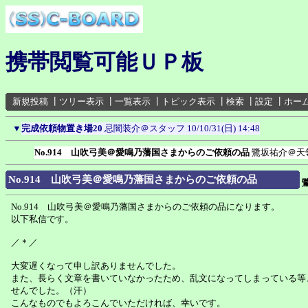
携帯閲覧可能ＵＰ板
新規投稿
┃
ツリー表示
┃
一覧表示
┃
トピック表示
┃
検索
┃
設定
┃
ホー
▼
完成依頼物置き場20
忌闇装介＠スタッフ
10/10/31(日) 14:48
No.914 山吹弓美＠愛鳴乃藩国さまからのご依頼の品
鷺坂祐介＠天
No.914 山吹弓美＠愛鳴乃藩国さまからのご依頼の品
No.914 山吹弓美＠愛鳴乃藩国さまからのご依頼の品になります。
以下私信です。
／＊／
大変遅くなって申し訳ありませんでした。
また、長らく文章を書いていなかったため、乱文になってしまっている等
せんでした。（汗）
こんなものでもよろこんでいただければ、幸いです。