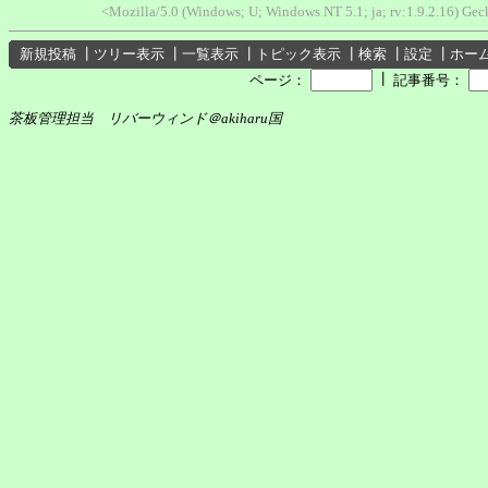
<Mozilla/5.0 (Windows; U; Windows NT 5.1; ja; rv:1.9.2.16) Ge
新規投稿
┃
ツリー表示
┃
一覧表示
┃
トピック表示
┃
検索
┃
設定
┃
ホー
┃
ページ：
記事番号：
茶板管理担当 リバーウィンド＠akiharu国