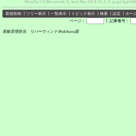
<Mozilla/5.0 (Macintosh; U; Intel Mac OS X 10_6_5; ja-jp) Appl
新規投稿
┃
ツリー表示
┃
一覧表示
┃
トピック表示
┃
検索
┃
設定
┃
ホー
┃
ページ：
記事番号：
茶板管理担当 リバーウィンド＠akiharu国