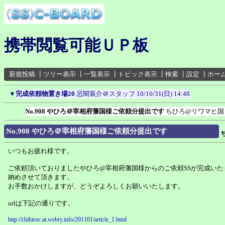
携帯閲覧可能ＵＰ板
新規投稿
┃
ツリー表示
┃
一覧表示
┃
トピック表示
┃
検索
┃
設定
┃
ホー
▼
完成依頼物置き場20
忌闇装介＠スタッフ
10/10/31(日) 14:48
No.908 やひろ＠宰相府藩国様ご依頼分提出です
ちひろ@リワマヒ国
No.908 やひろ＠宰相府藩国様ご依頼分提出です
いつもお疲れ様です。
ご依頼頂いておりましたやひろ@宰相府藩国様からのご依頼SSが完成いた
納めさせて頂きます。
お手数おかけしますが、どうぞよろしくお願いいたします。
urlは下記の通りです。
http://chihiroc.at.webry.info/201101/article_1.html