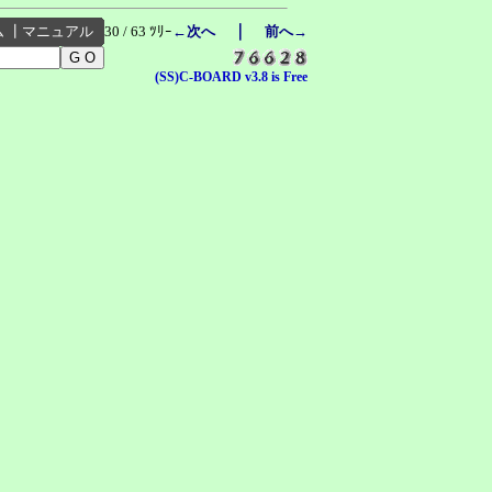
｜
ム
┃
マニュアル
30 / 63 ﾂﾘｰ
←次へ
前へ→
(SS)C-BOARD v3.8 is Free