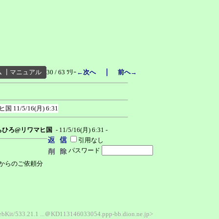
｜
ム
┃
マニュアル
30 / 63 ﾂﾘｰ
←次へ
前へ→
ヒ国
11/5/16(月) 6:31
ちひろ@リワマヒ国
- 11/5/16(月) 6:31 -
引用なし
パスワード
からのご依頼分
eWebKit/533.21.1 ...＠KD113146033054.ppp-bb.dion.ne.jp>