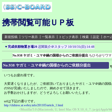
携帯閲覧可能ＵＰ板
新規投稿
┃
ツリー表示
┃
一覧表示
┃
トピック表示
┃
検索
┃
設定
┃
ホー
▼
完成依頼物置き場20
忌闇装介＠スタッフ
10/10/31(日) 14:48
No.938 ヤガミ・ユマ＠鍋の国様からのご依頼分提出
ちひろ@リワマ
No.938 ヤガミ・ユマ＠鍋の国様からのご依頼分提出
いつもお疲れ様です。
大変遅くなりましたが、ご依頼頂いておりましたヤガミ・ユマ＠鍋の国様
のSSが完成いたしましたので、納めさせて頂きます。
お手数おかけしますが、どうぞよろしくお願いいたします。
urlは下記の通りです。
http://chihiroc.at.webry.info/201105/article_1.html
<Mozilla/5.0 (Macintosh; U; Intel Mac OS X 10_6_7; ja-jp) Appl