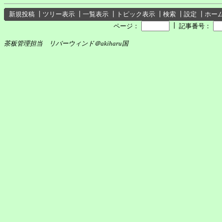
新規投稿
┃
ツリー表示
┃
一覧表示
┃
トピック表示
┃
検索
┃
設定
┃
ホー
┃
ページ：
記事番号：
茶板管理担当 リバーウィンド＠akiharu国