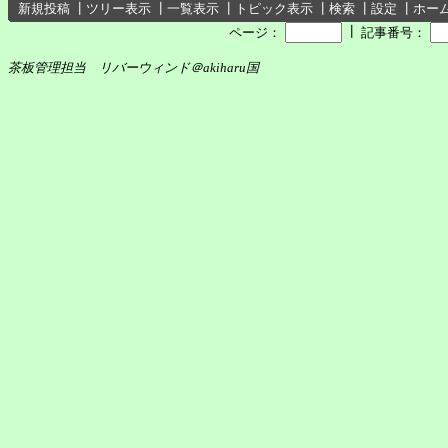
新規投稿
┃
ツリー表示
┃
一覧表示
┃
トピック表示
┃
検索
┃
設定
┃
ホー
┃
ページ：
記事番号：
茶板管理担当 リバーウィンド＠akiharu国