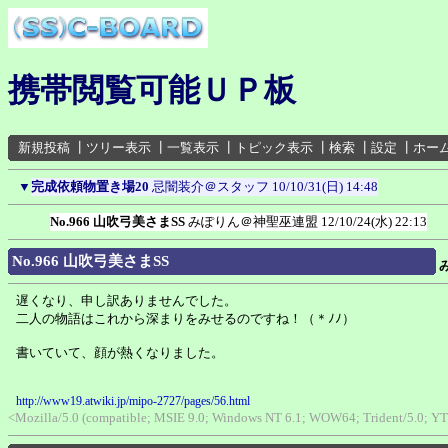
携帯閲覧可能ＵＰ板
新規投稿
┃
ツリー表示
┃
一覧表示
┃
トピック表示
┃
検索
┃
設定
┃
ホー
▼
完成依頼物置き場20
忌闇装介＠スタッフ
10/10/31(日) 14:48
No.966 山吹弓美さまSS
みぽりん＠神聖巫連盟
12/10/24(水) 22:13
No.966 山吹弓美さまSS
遅くなり、申し訳ありませんでした。
二人の物語はこれから深まりをみせるのですね！（＊ﾉﾉ）
書いていて、顔が熱くなりました。
http://www19.atwiki.jp/mipo-2727/pages/56.html
<Mozilla/5.0 (compatible; MSIE 9.0; Windows NT 6.1; WOW64; Trident/5.0; Y