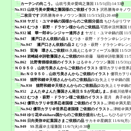
カーテンの向こう。
山吹弓美＠愛鳴之藩国
11/5/1(日) 14:53
No.915 山吹弓美＠愛鳴之藩国様のご依頼イラスト
沢邑勝海＠キノウ
二枚目です
沢邑勝海＠キノウツン藩国
11/5/15(日) 20:48
No.938 ヤガミ・ユマ＠鍋の国様からのご依頼分提出
ちひろ@リワマ
No.943 むつき・萩野・ドラケン様からのご依頼品
可西＠涼州藩国
1
No.932 城 華一郎＠レンジャー連邦さま
ヤガミ・ユマ＠鍋の国
11/
No.947 瀬戸口さん依頼の品１
むつき・萩野・ドラケン＠レンジャ
No.947 瀬戸口さん依頼の品２
むつき・萩野・ドラケン＠レン
No.945 双海 環さんご依頼SS
久織えにる＠フィーブル藩国
11/5/2
No.944 岩崎経＠詩歌藩国さんご依頼のSS
鈴藤 瑞樹＠詩歌藩国
11/
No.862 比野青狸様依頼のイラスト
はる＠キノウツン藩国
11/5/31(
ＮＯ９５０．山吹弓美さんからご依頼のイラスト
優羽カヲリ＠世界
Re:ＮＯ９５０．山吹弓美さんからご依頼のイラスト
優羽カヲリ
No.930 猫野和錆＠天領さんからのご依頼品(1/2)
矢上ミサ＠鍋の国
No.930 猫野和錆＠天領さんからのご依頼品(2/2)
矢上ミサ＠鍋
No.952 よんた＠よんた藩国さん発注ＳＳが完成しま...
多岐川佑華
No.922 むつき・萩野・ドラケン様ご依頼のイラスト
星月 典子＠詩
No.942 優羽カヲリ＠世界忍者国様 ご依頼のイラスト...
津軽＠満天星
No.942 優羽カヲリ＠世界忍者国様 ご依頼のイラスト...
津軽＠満
No.948 ゆり花＠akiharu国からのご依頼分提出いたし...
ちひろ@リ
No.946 日向美弥＠紅葉国さまご依頼の品
サカキ＠星鋼京
11/6/6(月) 
No.949 SS
黒霧＠土場藩国
11/6/7(火) 0:38