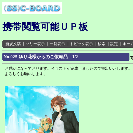
携帯閲覧可能ＵＰ板
新規投稿
┃
ツリー表示
┃
一覧表示
┃
トピック表示
┃
検索
┃
設定
┃
ホー
No.925 ゆり花様からのご依頼品 1/2
お世話になっております。イラストが完成しましたので提出いたします。
よろしくお願いします。