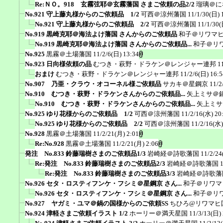
Re:ＮＯ。918 玄霧弦耶＠玄霧藩国 さまご依頼の品2/2
瑠璃＠に
No.921 守上藤丸様からのご依頼品 1/2
可西＠涼州藩国
11/1/30(日) 
No.921 守上藤丸様からのご依頼品 2/2
可西＠涼州藩国
11/1/30(
No.919 黒崎克耶＠海法よけ藩国 さんからのご依頼品
和子＠リワマ
No.919 黒崎克耶＠海法よけ藩国 さんからのご依頼品...
和子＠リ
No.925
黒霧＠土場藩国
11/2/6(日) 13:34
No.923 日向様依頼の品
むつき・萩野・ドラケン＠レンジャー連邦
1
おまけ
むつき・萩野・ドラケン＠レンジャー連邦
11/2/6(日) 16:5
No.907 乃亜・クラウ・オコーネル様ご依頼品
サカキ＠星鋼京
11/2
No.910 むつき・萩野・ドラケンさんからのご依頼品...
矢上ミサ＠
No.910 むつき・萩野・ドラケンさんからのご依頼品...
矢上ミサ
No.925 ゆり花様からのご依頼品 1/2
可西＠涼州藩国
11/2/16(水) 20
No.925 ゆり花様からのご依頼品 2/2
可西＠涼州藩国
11/2/16(水)
No.928
黒霧＠土場藩国
11/2/21(月) 2:01
Re:No.928
黒霧＠土場藩国
11/2/21(月) 2:06
発注 No.833 鈴藤瑞樹さまのご依頼品1/3
岩崎経＠詩歌藩国
11/2/24
Re:発注 No.833 鈴藤瑞樹さまのご依頼品2/3
岩崎経＠詩歌藩国
Re:発注 No.833 鈴藤瑞樹さまのご依頼品3/3
岩崎経＠詩歌藩
No.926 セタ・ロスティフンケ・フシミ＠星鋼京 さん...
和子＠リワマ
No.926 セタ・ロスティフンケ・フシミ＠星鋼京 さん...
和子＠リ
No.927 ヤガミ・ユマ＠鍋の国様からのご依頼SS
ちひろ@リワマヒ
No.924 津軽さまご依頼イラスト 1/2
ホーリー＠満天星国
11/3/13(日)