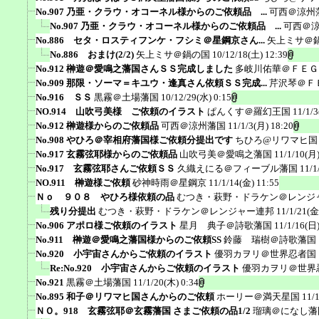
No.907 乃亜・クラウ・オコーネル様からのご依頼品 ...
可西＠涼州
No.907 乃亜・クラウ・オコーネル様からのご依頼品 ...
可西＠
No.886 セタ・ロスティフンケ・フシミ＠星鋼京さん...
矢上ミサ＠
No.886 おまけ(2/2)
矢上ミサ＠鍋の国
10/12/18(土) 12:39
No.912 榊遊＠愛鳴之藩国さんＳＳ完成しました
多岐川佑華＠ＦＥＧ
No.909 那限・ソーマ＝キユウ・逢真さん依頼ＳＳ完成...
芹沢琴＠Ｆ
No.916 ＳＳ
黒霧＠土場藩国
10/12/29(水) 0:15
NO.914 山吹弓美様 ご依頼のイラスト
ぱんくす＠羅幻王国
11/1/3
No.912 榊遊様からのご依頼品
可西＠涼州藩国
11/1/3(月) 18:20
No.908 やひろ＠宰相府藩国様ご依頼分提出です
ちひろ@リワマヒ国
No.917 玄霧弦耶様からのご依頼品
山吹弓美＠愛鳴之藩国
11/1/10(月)
No.917 玄霧弦耶さんご依頼ＳＳ
久織えにる＠フィーブル藩国
11/1
NO.911 榊遊様ご依頼
砂神時雨＠星鋼京
11/1/14(金) 11:55
Ｎｏ ９０８ やひろ様依頼の品
むつき・萩野・ドラケン＠レンジ
残り分提出
むつき・萩野・ドラケン＠レンジャー連邦
11/1/21(金
No.906 アポロ様ご依頼のイラスト
星月 典子＠詩歌藩国
11/1/16(日)
No.911 榊遊＠愛鳴之藩国様からのご依頼SS
鈴藤 瑞樹＠詩歌藩国
No.920 小宇宙さんからご依頼のイラスト
優羽カヲリ＠世界忍者国
Re:No.920 小宇宙さんからご依頼のイラスト
優羽カヲリ＠世界
No.921
黒霧＠土場藩国
11/1/20(木) 0:34
No.895 和子＠リワマヒ国さんからのご依頼
ホーリー＠満天星国
11/
ＮＯ。918 玄霧弦耶＠玄霧藩国 さまご依頼の品1/2
瑠璃＠になし藩