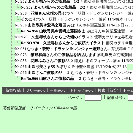
No.952 よんた様からのご依頼品 1/2
可西＠涼州藩国
11/6/8(水) 18:
No.952 よんた様からのご依頼品 2/2
可西＠涼州藩国
11/6/8(水) 
No.958 花稜さん依頼の品
むつき・萩野・ドラケン＠レンジャー連
そのに
むつき・萩野・ドラケン＠レンジャー連邦
11/6/9(木) 1:02
No.956 山吹弓美＠愛鳴之藩国
みぽりん＠神聖巫連盟
11/6/12(日) 23:
Re:No.956 山吹弓美＠愛鳴之藩国さま
みぽりん＠神聖巫連盟
11/
NO.970 久堂尋軌さんからご依頼のイラスト
優羽カヲリ＠世界忍者
Re:NO.970 久堂尋軌さんからご依頼のイラスト
優羽カヲリ＠世
No.951むつき・萩野・ドラケン＠レンジャー連邦さん...
芹沢琴＠Ｆ
No.973 猫野和錆さんのご依頼品を納品します
癖毛爆男＠玄霧藩国
No.958 花陵ふみさんご依頼SS
久織えにる＠フィーブル藩国
11/6/2
No.966 山吹弓美さまSS
みぽりん＠神聖巫連盟
12/10/24(水) 22:13
No.966 山吹さんご依頼の品 １
むつき・萩野・ドラケン＠レンジャ
Re:No.966 山吹さんご依頼の品 ２
むつき・萩野・ドラケン＠レ
新規投稿
┃
ツリー表示
┃
一覧表示
┃
トピック表示
┃
検索
┃
設定
┃
ホー
┃
ページ：
記事番号：
茶板管理担当 リバーウィンド＠akiharu国