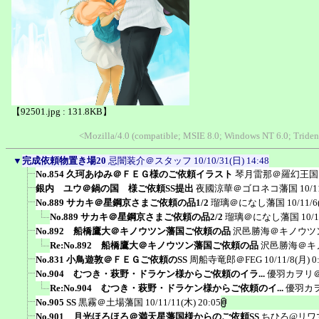
【92501.jpg : 131.8KB】
<Mozilla/4.0 (compatible; MSIE 8.0; Windows NT 6.0; Trid
▼
完成依頼物置き場20
忌闇装介＠スタッフ
10/10/31(日) 14:48
No.854 久珂あゆみ＠ＦＥＧ様のご依頼イラスト
琴月雷那＠羅幻王国
銀内 ユウ＠鍋の国 様ご依頼SS提出
夜國涼華＠ゴロネコ藩国
10/1
No.889 サカキ＠星鋼京さまご依頼の品1/2
瑠璃＠になし藩国
10/11/6
No.889 サカキ＠星鋼京さまご依頼の品2/2
瑠璃＠になし藩国
10/1
No.892 船橋鷹大＠キノウツン藩国ご依頼の品
沢邑勝海＠キノウツ
Re:No.892 船橋鷹大＠キノウツン藩国ご依頼の品
沢邑勝海＠キ
No.831 小鳥遊敦＠ＦＥＧご依頼のSS
周船寺竜郎＠FEG
10/11/8(月) 0
No.904 むつき・萩野・ドラケン様からご依頼のイラ...
優羽カヲリ
Re:No.904 むつき・萩野・ドラケン様からご依頼のイ...
優羽カ
No.905 SS
黒霧＠土場藩国
10/11/11(木) 20:05
No.901 月光ほろほろ＠満天星藩国様からのご依頼SS
ちひろ@リワ