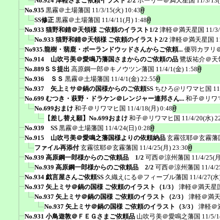
No.924 津軽さまご依頼イラスト 2/2
ホーリー＠満天星国
11/3/13
No.935
黒霧＠土場藩国
11/3/15(火) 10:43
SS修正
黒霧＠土場藩国
11/4/11(月) 1:48
No.933 猫野和錆＠天領様 ご依頼のイラスト1/2
津軽＠満天星国
11/3
No.933 猫野和錆＠天領様 ご依頼のイラスト2/2
津軽＠満天星国
1
No935.龍樹・翡鹿・ボーランドウッドさんからご依頼...
優羽カヲリ
No.914 山吹弓美＠愛鳴乃藩国さまからのご依頼の品
鷺坂祐介＠天
No.889ＳＳ提出
高原鋼一郎＠キノウツン藩国
11/4/1(金) 1:58
No.936 ＳＳ
黒霧＠土場藩国
11/4/1(金) 22:55
No.937 矢上ミサ＠鍋の国様からのご依頼SS
ちひろ@リワマヒ国
11
No.699 むつき・萩野・ドラケン＠レンジャー連邦さん...
和子＠リワ
No.699おまけ
和子＠リワマヒ国
11/4/18(月) 0:48
【差し替え願】No.699おまけ
和子＠リワマヒ国
11/4/20(水) 2
No.939 SS
黒霧＠土場藩国
11/4/24(日) 0:28
No.915 山吹弓美＠愛鳴之藩国様よりの依頼納品
玄霧弦耶＠玄霧藩
ファイル再添付
玄霧弦耶＠玄霧藩国
11/4/25(月) 23:30
No.939 高原鋼一郎様からのご依頼品 1/2
可西＠涼州藩国
11/4/25(月
No.939 高原鋼一郎様からのご依頼品 2/2
可西＠涼州藩国
11/4/2
No.934 戯言屋さんご依頼SS
久織えにる＠フィーブル藩国
11/4/27(水)
No.937 矢上ミサ＠鍋の国様 ご依頼のイラスト（1/3）
津軽＠満天星
No.937 矢上ミサ＠鍋の国様 ご依頼のイラスト（2/3）
津軽＠満
No.937 矢上ミサ＠鍋の国様 ご依頼のイラスト（3/3）
津軽＠
No.931 小鳥遊敦＠ＦＥＧさまご依頼品
山吹弓美＠愛鳴之藩国
11/5/1