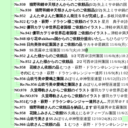
No.930 猫野和錆＠天領さんからのご依頼品(1/2)
矢上ミサ＠鍋の国
No.930 猫野和錆＠天領さんからのご依頼品(2/2)
矢上ミサ＠鍋
No.952 よんた＠よんた藩国さん発注ＳＳが完成しま...
多岐川佑華
No.922 むつき・萩野・ドラケン様ご依頼のイラスト
星月 典子＠詩
No.942 優羽カヲリ＠世界忍者国様 ご依頼のイラスト...
津軽＠満天星
No.942 優羽カヲリ＠世界忍者国様 ご依頼のイラスト...
津軽＠満
No.948 ゆり花＠akiharu国からのご依頼分提出いたし...
ちひろ@リ
No.946 日向美弥＠紅葉国さまご依頼の品
サカキ＠星鋼京
11/6/6(月) 
No.949 SS
黒霧＠土場藩国
11/6/7(火) 0:38
No.952 よんた様からのご依頼品 1/2
可西＠涼州藩国
11/6/8(水) 18:
No.952 よんた様からのご依頼品 2/2
可西＠涼州藩国
11/6/8(水) 
No.958 花稜さん依頼の品
むつき・萩野・ドラケン＠レンジャー連
そのに
むつき・萩野・ドラケン＠レンジャー連邦
11/6/9(木) 1:02
No.956 山吹弓美＠愛鳴之藩国
みぽりん＠神聖巫連盟
11/6/12(日) 23:
Re:No.956 山吹弓美＠愛鳴之藩国さま
みぽりん＠神聖巫連盟
11/
NO.970 久堂尋軌さんからご依頼のイラスト
優羽カヲリ＠世界忍者
Re:NO.970 久堂尋軌さんからご依頼のイラスト
優羽カヲリ＠世
No.951むつき・萩野・ドラケン＠レンジャー連邦さん...
芹沢琴＠Ｆ
No.973 猫野和錆さんのご依頼品を納品します
癖毛爆男＠玄霧藩国
No.958 花陵ふみさんご依頼SS
久織えにる＠フィーブル藩国
11/6/2
No.966 山吹弓美さまSS
みぽりん＠神聖巫連盟
12/10/24(水) 22:13
No.966 山吹さんご依頼の品 １
むつき・萩野・ドラケン＠レンジャ