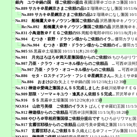
銀内 ユウ＠鍋の国 様ご依頼SS提出
夜國涼華＠ゴロネコ藩国
10/1
No.889 サカキ＠星鋼京さまご依頼の品1/2
瑠璃＠になし藩国
10/11/6
No.889 サカキ＠星鋼京さまご依頼の品2/2
瑠璃＠になし藩国
10/1
No.892 船橋鷹大＠キノウツン藩国ご依頼の品
沢邑勝海＠キノウツ
Re:No.892 船橋鷹大＠キノウツン藩国ご依頼の品
沢邑勝海＠キ
No.831 小鳥遊敦＠ＦＥＧご依頼のSS
周船寺竜郎＠FEG
10/11/8(月) 0
No.904 むつき・萩野・ドラケン様からご依頼のイラ...
優羽カヲリ
Re:No.904 むつき・萩野・ドラケン様からご依頼のイ...
優羽カ
No.905 SS
黒霧＠土場藩国
10/11/11(木) 20:05
No.901 月光ほろほろ＠満天星藩国様からのご依頼SS
ちひろ@リワ
No.907 乃亜・クラウ・オコーネル様からのご依頼品 ...
可西＠涼州
No.907 乃亜・クラウ・オコーネル様からのご依頼品 ...
可西＠
No.886 セタ・ロスティフンケ・フシミ＠星鋼京さん...
矢上ミサ＠
No.886 おまけ(2/2)
矢上ミサ＠鍋の国
10/12/18(土) 12:39
No.912 榊遊＠愛鳴之藩国さんＳＳ完成しました
多岐川佑華＠ＦＥＧ
No.909 那限・ソーマ＝キユウ・逢真さん依頼ＳＳ完成...
芹沢琴＠Ｆ
No.916 ＳＳ
黒霧＠土場藩国
10/12/29(水) 0:15
NO.914 山吹弓美様 ご依頼のイラスト
ぱんくす＠羅幻王国
11/1/3
No.912 榊遊様からのご依頼品
可西＠涼州藩国
11/1/3(月) 18:20
No.908 やひろ＠宰相府藩国様ご依頼分提出です
ちひろ@リワマヒ国
No.917 玄霧弦耶様からのご依頼品
山吹弓美＠愛鳴之藩国
11/1/10(月)
No.917 玄霧弦耶さんご依頼ＳＳ
久織えにる＠フィーブル藩国
11/1
NO.911 榊遊様ご依頼
砂神時雨＠星鋼京
11/1/14(金) 11:55