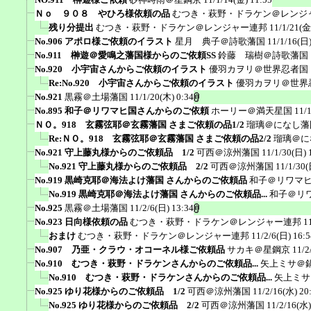
Ｎｏ ９０８ やひろ様依頼の品
むつき・萩野・ドラケン＠レンジ
残り分提出
むつき・萩野・ドラケン＠レンジャー連邦
11/1/21(金
No.906 アポロ様ご依頼のイラスト
星月 典子＠詩歌藩国
11/1/16(日)
No.911 榊遊＠愛鳴之藩国様からのご依頼SS
鈴藤 瑞樹＠詩歌藩国
No.920 小宇宙さんからご依頼のイラスト
優羽カヲリ＠世界忍者国
Re:No.920 小宇宙さんからご依頼のイラスト
優羽カヲリ＠世界
No.921
黒霧＠土場藩国
11/1/20(木) 0:34
No.895 和子＠リワマヒ国さんからのご依頼
ホーリー＠満天星国
11/
ＮＯ。918 玄霧弦耶＠玄霧藩国 さまご依頼の品1/2
瑠璃＠になし藩
Re:ＮＯ。918 玄霧弦耶＠玄霧藩国 さまご依頼の品2/2
瑠璃＠に
No.921 守上藤丸様からのご依頼品 1/2
可西＠涼州藩国
11/1/30(日) 
No.921 守上藤丸様からのご依頼品 2/2
可西＠涼州藩国
11/1/30(
No.919 黒崎克耶＠海法よけ藩国 さんからのご依頼品
和子＠リワマ
No.919 黒崎克耶＠海法よけ藩国 さんからのご依頼品...
和子＠リ
No.925
黒霧＠土場藩国
11/2/6(日) 13:34
No.923 日向様依頼の品
むつき・萩野・ドラケン＠レンジャー連邦
1
おまけ
むつき・萩野・ドラケン＠レンジャー連邦
11/2/6(日) 16:5
No.907 乃亜・クラウ・オコーネル様ご依頼品
サカキ＠星鋼京
11/2
No.910 むつき・萩野・ドラケンさんからのご依頼品...
矢上ミサ＠
No.910 むつき・萩野・ドラケンさんからのご依頼品...
矢上ミサ
No.925 ゆり花様からのご依頼品 1/2
可西＠涼州藩国
11/2/16(水) 20
No.925 ゆり花様からのご依頼品 2/2
可西＠涼州藩国
11/2/16(水)