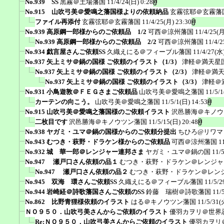
No.939 SS
黒霧＠土場藩国
11/4/24(日) 0:28
No.915 山吹弓美＠愛鳴之藩国様よりの依頼納品
玄霧弦耶＠玄霧藩
ファイル再添付
玄霧弦耶＠玄霧藩国
11/4/25(月) 23:30
No.939 高原鋼一郎様からのご依頼品 1/2
可西＠涼州藩国
11/4/25(月
No.939 高原鋼一郎様からのご依頼品 2/2
可西＠涼州藩国
11/4/2
No.934 戯言屋さんご依頼SS
久織えにる＠フィーブル藩国
11/4/27(水)
No.937 矢上ミサ＠鍋の国様 ご依頼のイラスト（1/3）
津軽＠満天星
No.937 矢上ミサ＠鍋の国様 ご依頼のイラスト（2/3）
津軽＠満
No.937 矢上ミサ＠鍋の国様 ご依頼のイラスト（3/3）
津軽＠
No.931 小鳥遊敦＠ＦＥＧさまご依頼品
山吹弓美＠愛鳴之藩国
11/5/1
カーテンの向こう。
山吹弓美＠愛鳴之藩国
11/5/1(日) 14:53
No.915 山吹弓美＠愛鳴之藩国様のご依頼イラスト
沢邑勝海＠キノウ
二枚目です
沢邑勝海＠キノウツン藩国
11/5/15(日) 20:48
No.938 ヤガミ・ユマ＠鍋の国様からのご依頼分提出
ちひろ@リワマ
No.943 むつき・萩野・ドラケン様からのご依頼品
可西＠涼州藩国
1
No.932 城 華一郎＠レンジャー連邦さま
ヤガミ・ユマ＠鍋の国
11/
No.947 瀬戸口さん依頼の品１
むつき・萩野・ドラケン＠レンジャ
No.947 瀬戸口さん依頼の品２
むつき・萩野・ドラケン＠レン
No.945 双海 環さんご依頼SS
久織えにる＠フィーブル藩国
11/5/2
No.944 岩崎経＠詩歌藩国さんご依頼のSS
鈴藤 瑞樹＠詩歌藩国
11/
No.862 比野青狸様依頼のイラスト
はる＠キノウツン藩国
11/5/31(
ＮＯ９５０．山吹弓美さんからご依頼のイラスト
優羽カヲリ＠世界
Re:ＮＯ９５０．山吹弓美さんからご依頼のイラスト
優羽カヲリ