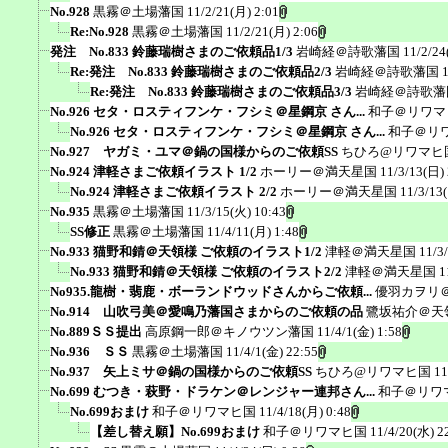
No.928
黒霧＠土場藩国
11/2/21(月) 2:01
Re:No.928
黒霧＠土場藩国
11/2/21(月) 2:06
発注 No.833 鈴藤瑞樹さまのご依頼品1/3
岩崎経＠詩歌藩国
11/2/24
Re:発注 No.833 鈴藤瑞樹さまのご依頼品2/3
岩崎経＠詩歌藩国
Re:発注 No.833 鈴藤瑞樹さまのご依頼品3/3
岩崎経＠詩歌藩
No.926 セタ・ロスティフンケ・フシミ＠星鋼京 さん...
和子＠リワマ
No.926 セタ・ロスティフンケ・フシミ＠星鋼京 さん...
和子＠リ
No.927 ヤガミ・ユマ＠鍋の国様からのご依頼SS
ちひろ@リワマヒ
No.924 津軽さまご依頼イラスト 1/2
ホーリー＠満天星国
11/3/13(日)
No.924 津軽さまご依頼イラスト 2/2
ホーリー＠満天星国
11/3/13
No.935
黒霧＠土場藩国
11/3/15(火) 10:43
SS修正
黒霧＠土場藩国
11/4/11(月) 1:48
No.933 猫野和錆＠天領様 ご依頼のイラスト1/2
津軽＠満天星国
11/3
No.933 猫野和錆＠天領様 ご依頼のイラスト2/2
津軽＠満天星国
1
No935.龍樹・翡鹿・ボーランドウッドさんからご依頼...
優羽カヲリ
No.914 山吹弓美＠愛鳴乃藩国さまからのご依頼の品
鷺坂祐介＠天
No.889ＳＳ提出
高原鋼一郎＠キノウツン藩国
11/4/1(金) 1:58
No.936 ＳＳ
黒霧＠土場藩国
11/4/1(金) 22:55
No.937 矢上ミサ＠鍋の国様からのご依頼SS
ちひろ@リワマヒ国
11
No.699 むつき・萩野・ドラケン＠レンジャー連邦さん...
和子＠リワ
No.699おまけ
和子＠リワマヒ国
11/4/18(月) 0:48
【差し替え願】No.699おまけ
和子＠リワマヒ国
11/4/20(水) 2