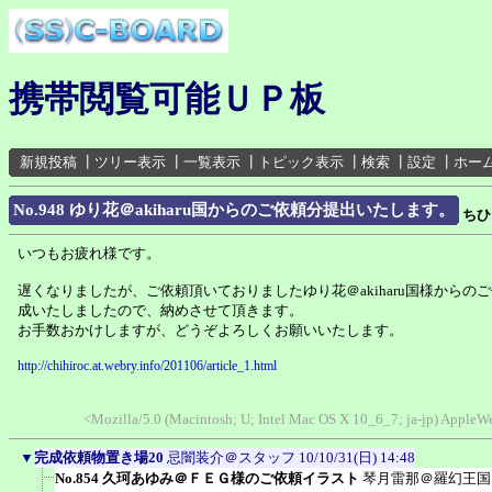
携帯閲覧可能ＵＰ板
新規投稿
┃
ツリー表示
┃
一覧表示
┃
トピック表示
┃
検索
┃
設定
┃
ホー
No.948 ゆり花＠akiharu国からのご依頼分提出いたします。
ちひ
いつもお疲れ様です。
遅くなりましたが、ご依頼頂いておりましたゆり花＠akiharu国様からのご
成いたしましたので、納めさせて頂きます。
お手数おかけしますが、どうぞよろしくお願いいたします。
http://chihiroc.at.webry.info/201106/article_1.html
<Mozilla/5.0 (Macintosh; U; Intel Mac OS X 10_6_7; ja-jp) Appl
▼
完成依頼物置き場20
忌闇装介＠スタッフ
10/10/31(日) 14:48
No.854 久珂あゆみ＠ＦＥＧ様のご依頼イラスト
琴月雷那＠羅幻王国