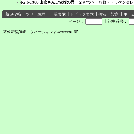
Re:No.966 山吹さんご依頼の品 ２
むつき・萩野・ドラケン＠レ
新規投稿
┃
ツリー表示
┃
一覧表示
┃
トピック表示
┃
検索
┃
設定
┃
ホー
┃
ページ：
記事番号：
茶板管理担当 リバーウィンド＠akiharu国