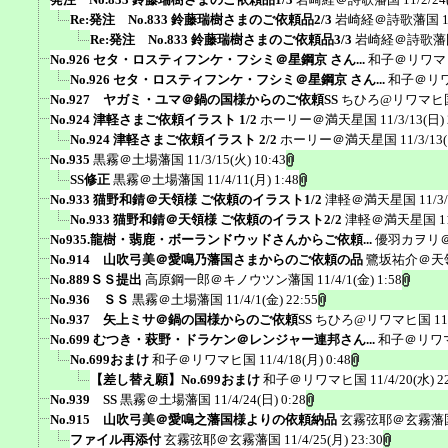
Re:発注 No.833 鈴藤瑞樹さまのご依頼品2/3
岩崎経＠詩歌藩国
Re:発注 No.833 鈴藤瑞樹さまのご依頼品3/3
岩崎経＠詩歌藩
No.926 セタ・ロスティフンケ・フシミ＠星鋼京 さん...
和子＠リワマ
No.926 セタ・ロスティフンケ・フシミ＠星鋼京 さん...
和子＠リ
No.927 ヤガミ・ユマ＠鍋の国様からのご依頼SS
ちひろ@リワマヒ
No.924 津軽さまご依頼イラスト 1/2
ホーリー＠満天星国
11/3/13(日)
No.924 津軽さまご依頼イラスト 2/2
ホーリー＠満天星国
11/3/13
No.935
黒霧＠土場藩国
11/3/15(火) 10:43
SS修正
黒霧＠土場藩国
11/4/11(月) 1:48
No.933 猫野和錆＠天領様 ご依頼のイラスト1/2
津軽＠満天星国
11/3
No.933 猫野和錆＠天領様 ご依頼のイラスト2/2
津軽＠満天星国
1
No935.龍樹・翡鹿・ボーランドウッドさんからご依頼...
優羽カヲリ
No.914 山吹弓美＠愛鳴乃藩国さまからのご依頼の品
鷺坂祐介＠天
No.889ＳＳ提出
高原鋼一郎＠キノウツン藩国
11/4/1(金) 1:58
No.936 ＳＳ
黒霧＠土場藩国
11/4/1(金) 22:55
No.937 矢上ミサ＠鍋の国様からのご依頼SS
ちひろ@リワマヒ国
11
No.699 むつき・萩野・ドラケン＠レンジャー連邦さん...
和子＠リワ
No.699おまけ
和子＠リワマヒ国
11/4/18(月) 0:48
【差し替え願】No.699おまけ
和子＠リワマヒ国
11/4/20(水) 2
No.939 SS
黒霧＠土場藩国
11/4/24(日) 0:28
No.915 山吹弓美＠愛鳴之藩国様よりの依頼納品
玄霧弦耶＠玄霧藩
ファイル再添付
玄霧弦耶＠玄霧藩国
11/4/25(月) 23:30