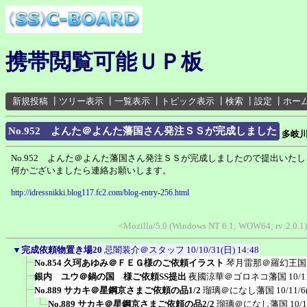
携帯閲覧可能ＵＰ板
新規投稿
┃
ツリー表示
┃
一覧表示
┃
トピック表示
┃
検索
┃
設定
┃
ホー
No.952 よんた＠よんた藩国さん発注ＳＳが完成しました
多岐
No.952 よんた＠よんた藩国さん発注ＳＳが完成しましたので提出いた
何かございましたら連絡お願いします。
http://idressnikki.blog117.fc2.com/blog-entry-256.html
<Mozilla/5.0 (Windows NT 6.1; WOW64; rv:2.0.1
▼
完成依頼物置き場20
忌闇装介＠スタッフ
10/10/31(日) 14:48
No.854 久珂あゆみ＠ＦＥＧ様のご依頼イラスト
琴月雷那＠羅幻王国
銀内 ユウ＠鍋の国 様ご依頼SS提出
夜國涼華＠ゴロネコ藩国
10/1
No.889 サカキ＠星鋼京さまご依頼の品1/2
瑠璃＠になし藩国
10/11/6
No.889 サカキ＠星鋼京さまご依頼の品2/2
瑠璃＠になし藩国
10/1