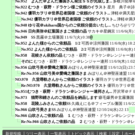
No.952 よんた＠よんた藩国さん発注ＳＳが完成しま...
多岐川佑華
No.922 むつき・萩野・ドラケン様ご依頼のイラスト
星月 典子＠詩
No.942 優羽カヲリ＠世界忍者国様 ご依頼のイラスト...
津軽＠満天星
No.942 優羽カヲリ＠世界忍者国様 ご依頼のイラスト...
津軽＠満
No.948 ゆり花＠akiharu国からのご依頼分提出いたし...
ちひろ@リ
No.946 日向美弥＠紅葉国さまご依頼の品
サカキ＠星鋼京
11/6/6(月) 
No.949 SS
黒霧＠土場藩国
11/6/7(火) 0:38
No.952 よんた様からのご依頼品 1/2
可西＠涼州藩国
11/6/8(水) 18:
No.952 よんた様からのご依頼品 2/2
可西＠涼州藩国
11/6/8(水) 
No.958 花稜さん依頼の品
むつき・萩野・ドラケン＠レンジャー連
そのに
むつき・萩野・ドラケン＠レンジャー連邦
11/6/9(木) 1:02
No.956 山吹弓美＠愛鳴之藩国
みぽりん＠神聖巫連盟
11/6/12(日) 23:
Re:No.956 山吹弓美＠愛鳴之藩国さま
みぽりん＠神聖巫連盟
11/
NO.970 久堂尋軌さんからご依頼のイラスト
優羽カヲリ＠世界忍者
Re:NO.970 久堂尋軌さんからご依頼のイラスト
優羽カヲリ＠世
No.951むつき・萩野・ドラケン＠レンジャー連邦さん...
芹沢琴＠Ｆ
No.973 猫野和錆さんのご依頼品を納品します
癖毛爆男＠玄霧藩国
No.958 花陵ふみさんご依頼SS
久織えにる＠フィーブル藩国
11/6/2
No.966 山吹弓美さまSS
みぽりん＠神聖巫連盟
12/10/24(水) 22:13
No.966 山吹さんご依頼の品 １
むつき・萩野・ドラケン＠レンジャ
Re:No.966 山吹さんご依頼の品 ２
むつき・萩野・ドラケン＠レ
新規投稿
┃
ツリー表示
┃
一覧表示
┃
トピック表示
┃
検索
┃
設定
┃
ホー