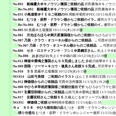
No.892 船橋鷹大＠キノウツン藩国ご依頼の品
沢邑勝海＠キノウツ
Re:No.892 船橋鷹大＠キノウツン藩国ご依頼の品
沢邑勝海＠キ
No.831 小鳥遊敦＠ＦＥＧご依頼のSS
周船寺竜郎＠FEG
10/11/8(月) 0
No.904 むつき・萩野・ドラケン様からご依頼のイラ...
優羽カヲリ
Re:No.904 むつき・萩野・ドラケン様からご依頼のイ...
優羽カ
No.905 SS
黒霧＠土場藩国
10/11/11(木) 20:05
No.901 月光ほろほろ＠満天星藩国様からのご依頼SS
ちひろ@リワ
No.907 乃亜・クラウ・オコーネル様からのご依頼品 ...
可西＠涼州
No.907 乃亜・クラウ・オコーネル様からのご依頼品 ...
可西＠
No.886 セタ・ロスティフンケ・フシミ＠星鋼京さん...
矢上ミサ＠
No.886 おまけ(2/2)
矢上ミサ＠鍋の国
10/12/18(土) 12:39
No.912 榊遊＠愛鳴之藩国さんＳＳ完成しました
多岐川佑華＠ＦＥＧ
No.909 那限・ソーマ＝キユウ・逢真さん依頼ＳＳ完成...
芹沢琴＠Ｆ
No.916 ＳＳ
黒霧＠土場藩国
10/12/29(水) 0:15
NO.914 山吹弓美様 ご依頼のイラスト
ぱんくす＠羅幻王国
11/1/3
No.912 榊遊様からのご依頼品
可西＠涼州藩国
11/1/3(月) 18:20
No.908 やひろ＠宰相府藩国様ご依頼分提出です
ちひろ@リワマヒ国
No.917 玄霧弦耶様からのご依頼品
山吹弓美＠愛鳴之藩国
11/1/10(月)
No.917 玄霧弦耶さんご依頼ＳＳ
久織えにる＠フィーブル藩国
11/1
NO.911 榊遊様ご依頼
砂神時雨＠星鋼京
11/1/14(金) 11:55
Ｎｏ ９０８ やひろ様依頼の品
むつき・萩野・ドラケン＠レンジ
残り分提出
むつき・萩野・ドラケン＠レンジャー連邦
11/1/21(金