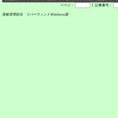
┃
ページ：
記事番号：
茶板管理担当 リバーウィンド＠akiharu国