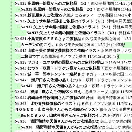
No.939 高原鋼一郎様からのご依頼品 1/2
可西＠涼州藩国
11/4/25(月
No.939 高原鋼一郎様からのご依頼品 2/2
可西＠涼州藩国
11/4/2
No.934 戯言屋さんご依頼SS
久織えにる＠フィーブル藩国
11/4/27(水)
No.937 矢上ミサ＠鍋の国様 ご依頼のイラスト（1/3）
津軽＠満天星
No.937 矢上ミサ＠鍋の国様 ご依頼のイラスト（2/3）
津軽＠満
No.937 矢上ミサ＠鍋の国様 ご依頼のイラスト（3/3）
津軽＠
No.931 小鳥遊敦＠ＦＥＧさまご依頼品
山吹弓美＠愛鳴之藩国
11/5/1
カーテンの向こう。
山吹弓美＠愛鳴之藩国
11/5/1(日) 14:53
No.915 山吹弓美＠愛鳴之藩国様のご依頼イラスト
沢邑勝海＠キノウ
二枚目です
沢邑勝海＠キノウツン藩国
11/5/15(日) 20:48
No.938 ヤガミ・ユマ＠鍋の国様からのご依頼分提出
ちひろ@リワマ
No.943 むつき・萩野・ドラケン様からのご依頼品
可西＠涼州藩国
1
No.932 城 華一郎＠レンジャー連邦さま
ヤガミ・ユマ＠鍋の国
11/
No.947 瀬戸口さん依頼の品１
むつき・萩野・ドラケン＠レンジャ
No.947 瀬戸口さん依頼の品２
むつき・萩野・ドラケン＠レン
No.945 双海 環さんご依頼SS
久織えにる＠フィーブル藩国
11/5/2
No.944 岩崎経＠詩歌藩国さんご依頼のSS
鈴藤 瑞樹＠詩歌藩国
11/
No.862 比野青狸様依頼のイラスト
はる＠キノウツン藩国
11/5/31(
ＮＯ９５０．山吹弓美さんからご依頼のイラスト
優羽カヲリ＠世界
Re:ＮＯ９５０．山吹弓美さんからご依頼のイラスト
優羽カヲリ
No.930 猫野和錆＠天領さんからのご依頼品(1/2)
矢上ミサ＠鍋の国
No.930 猫野和錆＠天領さんからのご依頼品(2/2)
矢上ミサ＠鍋