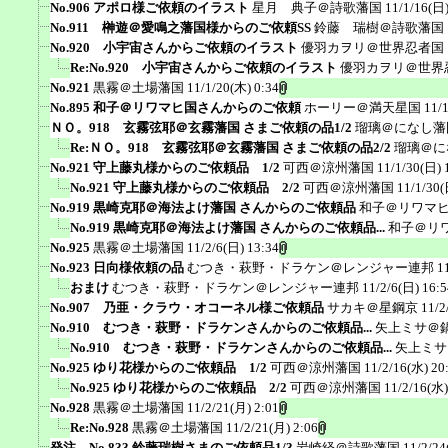
No.906 アポロ様ご依頼のイラスト
星月 典子＠詩歌藩国
11/1/16(日)
No.911 榊遊＠愛鳴之藩国様からのご依頼SS
鈴藤 瑞樹＠詩歌藩国
No.920 小宇宙さんからご依頼のイラスト
優羽カヲリ＠世界忍者国
Re:No.920 小宇宙さんからご依頼のイラスト
優羽カヲリ＠世界
No.921
黒霧＠土場藩国
11/1/20(木) 0:34
No.895 和子＠リワマヒ国さんからのご依頼
ホーリー＠満天星国
11/
ＮＯ。918 玄霧弦耶＠玄霧藩国 さまご依頼の品1/2
瑠璃＠になし藩
Re:ＮＯ。918 玄霧弦耶＠玄霧藩国 さまご依頼の品2/2
瑠璃＠に
No.921 守上藤丸様からのご依頼品 1/2
可西＠涼州藩国
11/1/30(日) 
No.921 守上藤丸様からのご依頼品 2/2
可西＠涼州藩国
11/1/30(
No.919 黒崎克耶＠海法よけ藩国 さんからのご依頼品
和子＠リワマ
No.919 黒崎克耶＠海法よけ藩国 さんからのご依頼品...
和子＠リ
No.925
黒霧＠土場藩国
11/2/6(日) 13:34
No.923 日向様依頼の品
むつき・萩野・ドラケン＠レンジャー連邦
1
おまけ
むつき・萩野・ドラケン＠レンジャー連邦
11/2/6(日) 16:5
No.907 乃亜・クラウ・オコーネル様ご依頼品
サカキ＠星鋼京
11/2
No.910 むつき・萩野・ドラケンさんからのご依頼品...
矢上ミサ＠
No.910 むつき・萩野・ドラケンさんからのご依頼品...
矢上ミサ
No.925 ゆり花様からのご依頼品 1/2
可西＠涼州藩国
11/2/16(水) 20
No.925 ゆり花様からのご依頼品 2/2
可西＠涼州藩国
11/2/16(水)
No.928
黒霧＠土場藩国
11/2/21(月) 2:01
Re:No.928
黒霧＠土場藩国
11/2/21(月) 2:06
発注 No.833 鈴藤瑞樹さまのご依頼品1/3
岩崎経＠詩歌藩国
11/2/24