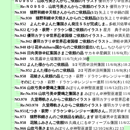
ＮＯ９５０．山吹弓美さんからご依頼のイラスト
優羽カヲリ＠世界
Re:ＮＯ９５０．山吹弓美さんからご依頼のイラスト
優羽カヲリ
No.930 猫野和錆＠天領さんからのご依頼品(1/2)
矢上ミサ＠鍋の国
No.930 猫野和錆＠天領さんからのご依頼品(2/2)
矢上ミサ＠鍋
No.952 よんた＠よんた藩国さん発注ＳＳが完成しま...
多岐川佑華
No.922 むつき・萩野・ドラケン様ご依頼のイラスト
星月 典子＠詩
No.942 優羽カヲリ＠世界忍者国様 ご依頼のイラスト...
津軽＠満天星
No.942 優羽カヲリ＠世界忍者国様 ご依頼のイラスト...
津軽＠満
No.948 ゆり花＠akiharu国からのご依頼分提出いたし...
ちひろ@リ
No.946 日向美弥＠紅葉国さまご依頼の品
サカキ＠星鋼京
11/6/6(月) 
No.949 SS
黒霧＠土場藩国
11/6/7(火) 0:38
No.952 よんた様からのご依頼品 1/2
可西＠涼州藩国
11/6/8(水) 18:
No.952 よんた様からのご依頼品 2/2
可西＠涼州藩国
11/6/8(水) 
No.958 花稜さん依頼の品
むつき・萩野・ドラケン＠レンジャー連
そのに
むつき・萩野・ドラケン＠レンジャー連邦
11/6/9(木) 1:02
No.956 山吹弓美＠愛鳴之藩国
みぽりん＠神聖巫連盟
11/6/12(日) 23:
Re:No.956 山吹弓美＠愛鳴之藩国さま
みぽりん＠神聖巫連盟
11/
NO.970 久堂尋軌さんからご依頼のイラスト
優羽カヲリ＠世界忍者
Re:NO.970 久堂尋軌さんからご依頼のイラスト
優羽カヲリ＠世
No.951むつき・萩野・ドラケン＠レンジャー連邦さん...
芹沢琴＠Ｆ
No.973 猫野和錆さんのご依頼品を納品します
癖毛爆男＠玄霧藩国
No.958 花陵ふみさんご依頼SS
久織えにる＠フィーブル藩国
11/6/2
No.966 山吹弓美さまSS
みぽりん＠神聖巫連盟
12/10/24(水) 22:13