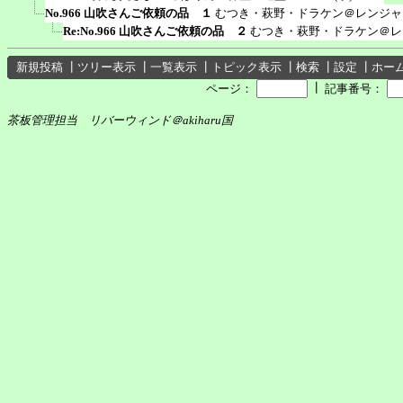
No.966 山吹さんご依頼の品 １
むつき・萩野・ドラケン＠レンジャ
Re:No.966 山吹さんご依頼の品 ２
むつき・萩野・ドラケン＠レ
新規投稿
┃
ツリー表示
┃
一覧表示
┃
トピック表示
┃
検索
┃
設定
┃
ホー
┃
ページ：
記事番号：
茶板管理担当 リバーウィンド＠akiharu国