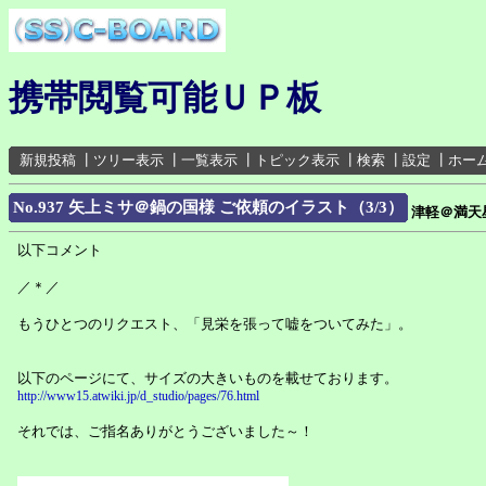
携帯閲覧可能ＵＰ板
新規投稿
┃
ツリー表示
┃
一覧表示
┃
トピック表示
┃
検索
┃
設定
┃
ホー
No.937 矢上ミサ＠鍋の国様 ご依頼のイラスト（3/3）
津軽＠満天
以下コメント
／＊／
もうひとつのリクエスト、「見栄を張って嘘をついてみた」。
以下のページにて、サイズの大きいものを載せております。
http://www15.atwiki.jp/d_studio/pages/76.html
それでは、ご指名ありがとうございました～！