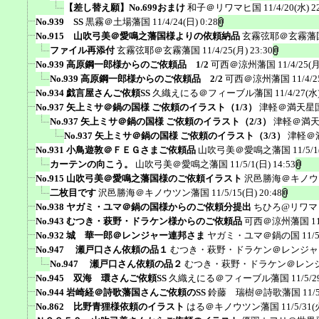
【差し替え願】No.699おまけ
和子＠リワマヒ国
11/4/20(水) 2
No.939 SS
黒霧＠土場藩国
11/4/24(日) 0:28
No.915 山吹弓美＠愛鳴之藩国様よりの依頼納品
玄霧弦耶＠玄霧藩
ファイル再添付
玄霧弦耶＠玄霧藩国
11/4/25(月) 23:30
No.939 高原鋼一郎様からのご依頼品 1/2
可西＠涼州藩国
11/4/25(月
No.939 高原鋼一郎様からのご依頼品 2/2
可西＠涼州藩国
11/4/2
No.934 戯言屋さんご依頼SS
久織えにる＠フィーブル藩国
11/4/27(水)
No.937 矢上ミサ＠鍋の国様 ご依頼のイラスト（1/3）
津軽＠満天星
No.937 矢上ミサ＠鍋の国様 ご依頼のイラスト（2/3）
津軽＠満
No.937 矢上ミサ＠鍋の国様 ご依頼のイラスト（3/3）
津軽＠
No.931 小鳥遊敦＠ＦＥＧさまご依頼品
山吹弓美＠愛鳴之藩国
11/5/1
カーテンの向こう。
山吹弓美＠愛鳴之藩国
11/5/1(日) 14:53
No.915 山吹弓美＠愛鳴之藩国様のご依頼イラスト
沢邑勝海＠キノウ
二枚目です
沢邑勝海＠キノウツン藩国
11/5/15(日) 20:48
No.938 ヤガミ・ユマ＠鍋の国様からのご依頼分提出
ちひろ@リワマ
No.943 むつき・萩野・ドラケン様からのご依頼品
可西＠涼州藩国
1
No.932 城 華一郎＠レンジャー連邦さま
ヤガミ・ユマ＠鍋の国
11/
No.947 瀬戸口さん依頼の品１
むつき・萩野・ドラケン＠レンジャ
No.947 瀬戸口さん依頼の品２
むつき・萩野・ドラケン＠レン
No.945 双海 環さんご依頼SS
久織えにる＠フィーブル藩国
11/5/2
No.944 岩崎経＠詩歌藩国さんご依頼のSS
鈴藤 瑞樹＠詩歌藩国
11/
No.862 比野青狸様依頼のイラスト
はる＠キノウツン藩国
11/5/31(