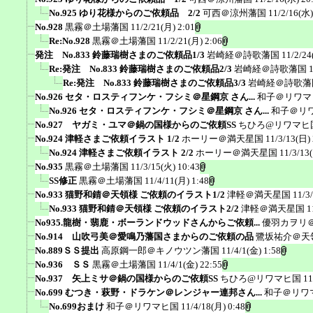
No.925 ゆり花様からのご依頼品 2/2
可西＠涼州藩国
11/2/16(水)
No.928
黒霧＠土場藩国
11/2/21(月) 2:01
Re:No.928
黒霧＠土場藩国
11/2/21(月) 2:06
発注 No.833 鈴藤瑞樹さまのご依頼品1/3
岩崎経＠詩歌藩国
11/2/24
Re:発注 No.833 鈴藤瑞樹さまのご依頼品2/3
岩崎経＠詩歌藩国
Re:発注 No.833 鈴藤瑞樹さまのご依頼品3/3
岩崎経＠詩歌藩
No.926 セタ・ロスティフンケ・フシミ＠星鋼京 さん...
和子＠リワマ
No.926 セタ・ロスティフンケ・フシミ＠星鋼京 さん...
和子＠リ
No.927 ヤガミ・ユマ＠鍋の国様からのご依頼SS
ちひろ@リワマヒ
No.924 津軽さまご依頼イラスト 1/2
ホーリー＠満天星国
11/3/13(日)
No.924 津軽さまご依頼イラスト 2/2
ホーリー＠満天星国
11/3/13
No.935
黒霧＠土場藩国
11/3/15(火) 10:43
SS修正
黒霧＠土場藩国
11/4/11(月) 1:48
No.933 猫野和錆＠天領様 ご依頼のイラスト1/2
津軽＠満天星国
11/3
No.933 猫野和錆＠天領様 ご依頼のイラスト2/2
津軽＠満天星国
1
No935.龍樹・翡鹿・ボーランドウッドさんからご依頼...
優羽カヲリ
No.914 山吹弓美＠愛鳴乃藩国さまからのご依頼の品
鷺坂祐介＠天
No.889ＳＳ提出
高原鋼一郎＠キノウツン藩国
11/4/1(金) 1:58
No.936 ＳＳ
黒霧＠土場藩国
11/4/1(金) 22:55
No.937 矢上ミサ＠鍋の国様からのご依頼SS
ちひろ@リワマヒ国
11
No.699 むつき・萩野・ドラケン＠レンジャー連邦さん...
和子＠リワ
No.699おまけ
和子＠リワマヒ国
11/4/18(月) 0:48