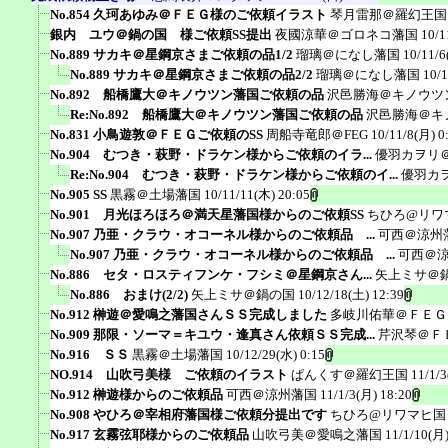
No.854 久珂あゆみ＠ＦＥＧ様のご依頼イラスト
琴月雷那＠羅幻王国
銀内 ユウ＠鍋の国 様ご依頼SS提出
夜國涼華＠ゴロネコ藩国
10/1
No.889 サカキ＠星鋼京さまご依頼の品1/2
瑠璃＠になし藩国
10/11/6
No.889 サカキ＠星鋼京さまご依頼の品2/2
瑠璃＠になし藩国
10/1
No.892 船橋鷹大＠キノウツン藩国ご依頼の品
沢邑勝海＠キノウツ
Re:No.892 船橋鷹大＠キノウツン藩国ご依頼の品
沢邑勝海＠キ
No.831 小鳥遊敦＠ＦＥＧご依頼のSS
周船寺竜郎＠FEG
10/11/8(月) 0
No.904 むつき・萩野・ドラケン様からご依頼のイラ...
優羽カヲリ
Re:No.904 むつき・萩野・ドラケン様からご依頼のイ...
優羽カ
No.905 SS
黒霧＠土場藩国
10/11/11(木) 20:05
No.901 月光ほろほろ＠満天星藩国様からのご依頼SS
ちひろ@リワ
No.907 乃亜・クラウ・オコーネル様からのご依頼品 ...
可西＠涼州
No.907 乃亜・クラウ・オコーネル様からのご依頼品 ...
可西＠
No.886 セタ・ロスティフンケ・フシミ＠星鋼京さん...
矢上ミサ＠
No.886 おまけ(2/2)
矢上ミサ＠鍋の国
10/12/18(土) 12:39
No.912 榊遊＠愛鳴之藩国さんＳＳ完成しました
多岐川佑華＠ＦＥＧ
No.909 那限・ソーマ＝キユウ・逢真さん依頼ＳＳ完成...
芹沢琴＠Ｆ
No.916 ＳＳ
黒霧＠土場藩国
10/12/29(水) 0:15
NO.914 山吹弓美様 ご依頼のイラスト
ぱんくす＠羅幻王国
11/1/3
No.912 榊遊様からのご依頼品
可西＠涼州藩国
11/1/3(月) 18:20
No.908 やひろ＠宰相府藩国様ご依頼分提出です
ちひろ@リワマヒ国
No.917 玄霧弦耶様からのご依頼品
山吹弓美＠愛鳴之藩国
11/1/10(月)