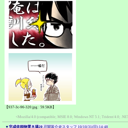
【937-3c-96-320.jpg : 59.5KB】
<Mozilla/4.0 (compatible; MSIE 8.0; Windows NT 5.1; Trident/4.0; .N
▼
完成依頼物置き場20
忌闇装介＠スタッフ
10/10/31(日) 14:48