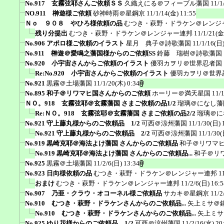
No.917 玄霧弦耶さんご依頼ＳＳ
久織えにる＠フィーブル藩国
11/1
NO.911 榊遊様ご依頼
砂神時雨＠星鋼京
11/1/14(金) 11:55
Ｎｏ ９０８ やひろ様依頼の品
むつき・萩野・ドラケン＠レンジ
残り分提出
むつき・萩野・ドラケン＠レンジャー連邦
11/1/21(金
No.906 アポロ様ご依頼のイラスト
星月 典子＠詩歌藩国
11/1/16(日)
No.911 榊遊＠愛鳴之藩国様からのご依頼SS
鈴藤 瑞樹＠詩歌藩国
No.920 小宇宙さんからご依頼のイラスト
優羽カヲリ＠世界忍者国
Re:No.920 小宇宙さんからご依頼のイラスト
優羽カヲリ＠世界
No.921
黒霧＠土場藩国
11/1/20(木) 0:34
No.895 和子＠リワマヒ国さんからのご依頼
ホーリー＠満天星国
11/
ＮＯ。918 玄霧弦耶＠玄霧藩国 さまご依頼の品1/2
瑠璃＠になし藩
Re:ＮＯ。918 玄霧弦耶＠玄霧藩国 さまご依頼の品2/2
瑠璃＠に
No.921 守上藤丸様からのご依頼品 1/2
可西＠涼州藩国
11/1/30(日) 
No.921 守上藤丸様からのご依頼品 2/2
可西＠涼州藩国
11/1/30(
No.919 黒崎克耶＠海法よけ藩国 さんからのご依頼品
和子＠リワマ
No.919 黒崎克耶＠海法よけ藩国 さんからのご依頼品...
和子＠リ
No.925
黒霧＠土場藩国
11/2/6(日) 13:34
No.923 日向様依頼の品
むつき・萩野・ドラケン＠レンジャー連邦
1
おまけ
むつき・萩野・ドラケン＠レンジャー連邦
11/2/6(日) 16:5
No.907 乃亜・クラウ・オコーネル様ご依頼品
サカキ＠星鋼京
11/2
No.910 むつき・萩野・ドラケンさんからのご依頼品...
矢上ミサ＠
No.910 むつき・萩野・ドラケンさんからのご依頼品...
矢上ミサ
No.925 ゆり花様からのご依頼品 1/2
可西＠涼州藩国
11/2/16(水) 20