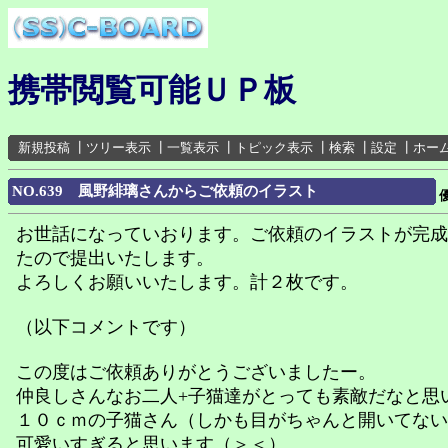
携帯閲覧可能ＵＰ板
新規投稿
┃
ツリー表示
┃
一覧表示
┃
トピック表示
┃
検索
┃
設定
┃
ホー
NO.639 風野緋璃さんからご依頼のイラスト
お世話になっていおります。ご依頼のイラストが完成
たので提出いたします。
よろしくお願いいたします。計２枚です。
（以下コメントです）
この度はご依頼ありがとうございましたー。
仲良しさんなお二人+子猫達がとっても素敵だなと思
１０ｃｍの子猫さん（しかも目がちゃんと開いてない
可愛いすぎると思います（＞＜）