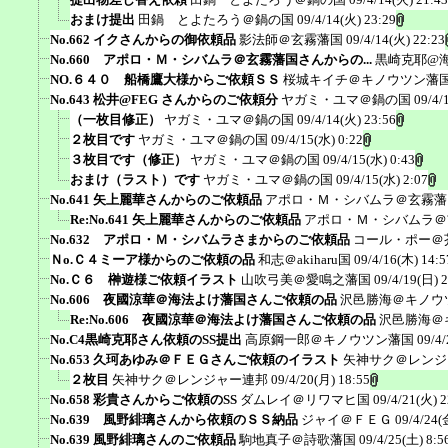
おまけ提出
田鍋 とよたろう＠鍋の国
09/4/14(火) 23:29
No.662 イクさんからの御依頼品
影法師＠玄霧藩国
09/4/14(火) 22:23
No.660 アポロ・Ｍ・シバムラ＠玄霧藩国さんからの...
黒崎克耶@
NO.６４０ 船橋鷹大様からご依頼ＳＳ
桜城キイチ＠キノウツン藩
No.643 松井@FEG さんからのご依頼分
ヤガミ・ユマ＠鍋の国
09/4/
（一枚目修正）
ヤガミ・ユマ＠鍋の国
09/4/14(火) 23:56
２枚目です
ヤガミ・ユマ＠鍋の国
09/4/15(水) 0:22
３枚目です（修正）
ヤガミ・ユマ＠鍋の国
09/4/15(水) 0:43
おまけ（ラスト）です
ヤガミ・ユマ＠鍋の国
09/4/15(水) 2:07
No.641 矢上麗華さんからのご依頼品
アポロ・Ｍ・シバムラ＠玄霧藩
Re:No.641 矢上麗華さんからのご依頼品
アポロ・Ｍ・シバムラ＠
No.632 アポロ・Ｍ・シバムラさまからのご依頼品
コール・ポー＠
Ｎo.Ｃ４ミーア様からのご依頼の品
和志＠akiharu国
09/4/16(木) 14:5
No.Ｃ６ 榊遊様ご依頼イラスト
山吹弓美＠愛鳴之藩国
09/4/19(日) 
No.606 夜國涼華＠海法よけ藩国さんご依頼の品
沢邑勝海＠キノウ
Re:No.606 夜國涼華＠海法よけ藩国さんご依頼の品
沢邑勝海＠
No.C4黒崎克耶さん依頼のSS提出
高原鋼一郎＠キノウツン藩国
09/4/
No.653 久珂あゆみ＠ＦＥＧさんご依頼のイラスト
矢神サク＠レンジ
２枚目
矢神サク＠レンジャー連邦
09/4/20(月) 18:55
No.658 彩貴さんからご依頼のSS
ダムレイ＠リワマヒ国
09/4/21(火) 2
No.639 風野緋璃さんから依頼のＳＳ納品
ジャイ＠ＦＥＧ
09/4/24(
No.639 風野緋璃さんのご依頼品
駒地真子＠詩歌藩国
09/4/25(土) 8:5