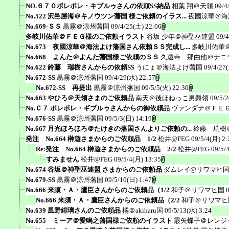
NO.６７０ポレポレ・キブルゥさんの依頼SS納品
相葉 翔＠天領
09/4
No.522 沢邑勝海＠キノウツン藩国 様ご依頼のイラス...
夜國涼華＠海
No.669-ＳＳ
黒霧＠涼州藩国
09/4/25(土) 22:06
多岐川佑華＠ＦＥＧ様のご依頼イラスト
谷坂 少年＠神聖巫連盟
09/4
No.673 夜國涼華＠海法よけ藩国さん依頼ＳＳ完成し...
多岐川佑華
No.668 よんた＠よんた藩国様ご依頼のＳＳ
久遠寺 那由他＠ナニ
No.622 鈴藤 瑞樹さんからの依頼SS
うにょ＠海法よけ藩国
09/4/27
No.672-SS
黒霧＠涼州藩国
09/4/29(水) 22:57
No.672-SS 再提出
黒霧＠涼州藩国
09/5/5(火) 22:30
No.663 やひろ＠天領さまのご依頼品
南天＠後ほねっこ男爵領
09/5/2
No.Ｃ７ ポレポレ・ギブルゥさんからの御依頼品
ヴァンダナ＠ＦＥ
No.676-SS
黒霧＠涼州藩国
09/5/3(日) 14:19
No.667 月光ほろほろ＠たけきの藩国さんよりご依頼の...
鈴藤 瑞樹
発注 No.664 榊遊さまからのご依頼品 1/2
松井@FEG
09/5/4(月) 2:
Re:発注 No.664 榊遊さまからのご依頼品 2/2
松井@FEG
09/5/
すみません
松井@FEG
09/5/4(月) 13:35
No.674 谷坂＠神聖巫連盟 さまからのご依頼品
ダムレイ@リワマヒ
No.679-SS
黒霧＠涼州藩国
09/5/10(日) 1:47
No.666 来須・Ａ・鷹臣さんからのご依頼品（1/2
和子＠リワマヒ国
No.666 来須・Ａ・鷹臣さんからのご依頼品（2/2
和子＠リワマヒ
No.639 風野緋璃さんのご依頼品
橘＠akiharu国
09/5/13(水) 3:24
No.655 ミーア＠愛鳴之藩国様ご依頼のイラスト
霰矢蝶子＠レンジ