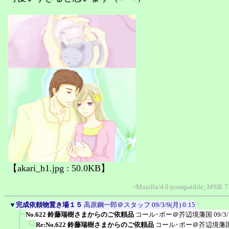
【akari_h1.jpg : 50.0KB】
<Mozilla/4.0 (compatible; MSIE 
▼
完成依頼物置き場１５
高原鋼一郎＠スタッフ
09/3/9(月) 0:15
No.622 鈴藤瑞樹さまからのご依頼品
コール･ポー＠芥辺境藩国
09/3
Re:No.622 鈴藤瑞樹さまからのご依頼品
コール･ポー＠芥辺境藩