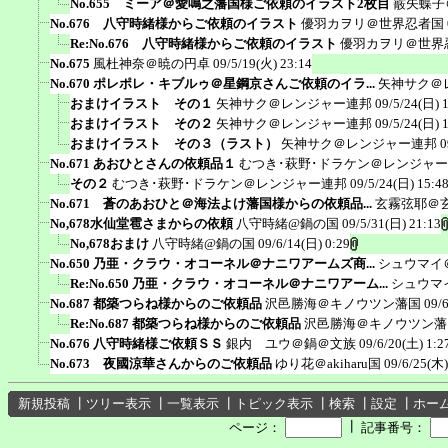
No.655 ミーア＠愛鳴之藩国様ご依頼のイラスト2枚目
霰矢蝶子
No.676 八守時緒様からご依頼のイラスト
優羽カヲリ＠世界忍者国
Re:No.676 八守時緒様からご依頼のイラスト
優羽カヲリ＠世界
No.675
風杜神奈＠暁の円卓
09/5/19(火) 23:14
No.670 ポレポレ・キブルゥ＠星鋼京さんご依頼のイラ...
矢神サク＠
おまけイラスト その１
矢神サク＠レンジャー連邦
09/5/24(日) 
おまけイラスト その２
矢神サク＠レンジャー連邦
09/5/24(日) 
おまけイラスト その３（ラスト）
矢神サク＠レンジャー連邦
0
No.671 あおひとさんの依頼品１
むつき･萩野･ドラケン＠レンジャ
その２
むつき･萩野･ドラケン＠レンジャー連邦
09/5/24(日) 15:4
No.671 蒼のあおひと＠海法よけ藩国様からの依頼品...
玄霧弦耶＠
No,678水仙堂雹さまからの依頼
八守時緒@鍋の国
09/5/31(日) 21:13
No,678おまけ
八守時緒@鍋の国
09/6/14(日) 0:29
No.650 乃亜・クラウ・オコーネル＠ナニワアームズ商...
シュウマイ
Re:No.650 乃亜・クラウ・オコーネル＠ナニワアーム...
シュウマ
No.687 都築つらね様からのご依頼品
沢邑勝海＠キノウツン藩国
09/
Re:No.687 都築つらね様からのご依頼品
沢邑勝海＠キノウツン藩
No.676 八守時緒様ご依頼ＳＳ
銀内 ユウ＠鍋＠文族
09/6/20(土) 1:2
No.673 夜國涼華さんからのご依頼品
ゆり花＠akiharu国
09/6/25(木)
新規投稿
┃
ツリー表示
┃
一覧表示
┃
トピック表示
┃
検索
┃
設定
┃
ホー
┃
ページ：
記事番号：