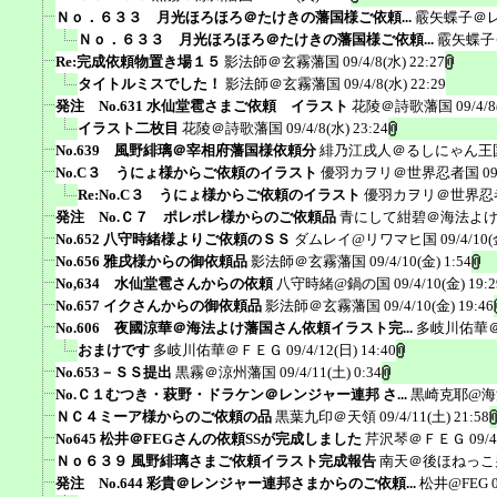
Ｎｏ．６３３ 月光ほろほろ＠たけきの藩国様ご依頼...
霰矢蝶子＠
Ｎｏ．６３３ 月光ほろほろ＠たけきの藩国様ご依頼...
霰矢蝶子
Re:完成依頼物置き場１５
影法師＠玄霧藩国
09/4/8(水) 22:27
タイトルミスでした！
影法師＠玄霧藩国
09/4/8(水) 22:29
発注 No.631 水仙堂雹さまご依頼 イラスト
花陵＠詩歌藩国
09/4/8
イラスト二枚目
花陵＠詩歌藩国
09/4/8(水) 23:24
No.639 風野緋璃＠宰相府藩国様依頼分
緋乃江戌人＠るしにゃん王
No.C３ うにょ様からご依頼のイラスト
優羽カヲリ＠世界忍者国
09
Re:No.C３ うにょ様からご依頼のイラスト
優羽カヲリ＠世界忍
発注 No.Ｃ７ ポレポレ様からのご依頼品
青にして紺碧＠海法よ
No.652 八守時緒様よりご依頼のＳＳ
ダムレイ@リワマヒ国
09/4/10(
No.656 雅戌様からの御依頼品
影法師＠玄霧藩国
09/4/10(金) 1:54
No,634 水仙堂雹さんからの依頼
八守時緒@鍋の国
09/4/10(金) 19:2
No.657 イクさんからの御依頼品
影法師＠玄霧藩国
09/4/10(金) 19:46
No.606 夜國涼華＠海法よけ藩国さん依頼イラスト完...
多岐川佑華
おまけです
多岐川佑華＠ＦＥＧ
09/4/12(日) 14:40
No.653－ＳＳ提出
黒霧＠涼州藩国
09/4/11(土) 0:34
No.Ｃ１むつき・萩野・ドラケン＠レンジャー連邦 さ...
黒崎克耶@海
ＮＣ４ミーア様からのご依頼の品
黒葉九印＠天領
09/4/11(土) 21:58
No645 松井＠FEGさんの依頼SSが完成しました
芹沢琴＠ＦＥＧ
09/4
Ｎｏ６３９ 風野緋璃さまご依頼イラスト完成報告
南天＠後ほねっこ
発注 No.644 彩貴＠レンジャー連邦さまからのご依頼...
松井@FEG