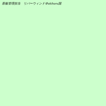
茶板管理担当 リバーウィンド＠akiharu国