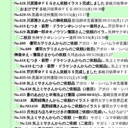
No.628 川原雅＠ＦＥＧさん依頼イラスト完成しました
多岐川佑華＠
おまけです
多岐川佑華＠ＦＥＧ
09/3/11(水) 19:36
No.629-SS
黒霧＠涼州藩国
09/3/13(金) 15:17
No.628 川原雅さんからの御依頼品
影法師＠玄霧藩国
09/3/16(月) 1:2
No.619 むつき・萩野・ドラケン＠レンジャー連邦さん...
芹沢琴＠Ｆ
No.629 高原鋼一郎＠キノウツン藩国さんご依頼のイラ...
矢神サク＠
二枚目
矢神サク＠レンジャー連邦
09/3/19(木) 23:59
No.609 優羽カヲリさんからのご依頼
アポロ・Ｍ・シバムラ＠玄霧
No.609 優羽カヲリさんからのご依頼(2枚目)
アポロ・Ｍ・シバ
榊遊＠え～藩国さまからの依頼
久珂あゆみ
09/3/20(金) 5:27
No.618 むつき・萩野・ドラケンさんからのご依頼品(...
矢上ミサ＠鍋
No.618 むつき・萩野・ドラケンさんからのご依頼品(...
矢上ミサ
No.636 芹沢琴＠ＦＥＧさん依頼ＳＳ完成しました
多岐川佑華＠ＦＥ
No.635-SS
黒霧＠涼州藩国
09/3/21(土) 9:50
No.638 矢上ミサさんからのご依頼品
アポロ・Ｍ・シバムラ＠玄霧藩
No.638 矢上ミサさんからのご依頼品（2枚目）
アポロ・Ｍ・シバ
No.433 蒼のあおひと＠海法よけ藩国 -(2008/08/02(S...
葉崎京夜＠星
NO.639 風野緋璃さんからご依頼のイラスト
優羽カヲリ＠世界忍者
Re:NO.639 風野緋璃さんからご依頼のイラスト
優羽カヲリ＠世
No.633 月光ほろほろ＠たけきの藩国様ご依頼SS完成い...
ちひろ@リ
No.526 矢上ミサさんからのご依頼（一枚目）
ヤガミ・ユマ＠鍋の国
No.526 矢上ミサさんからのご依頼（二枚目）
ヤガミ・ユマ＠鍋