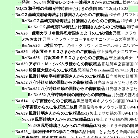
発注 No.644 彩貴＠レンジャー連邦さまからのご依頼...
松井@F
NO,C5 和子様の依頼
砂神時雨＠たけきの藩国
09/4/12(日) 15:23
No.C２黒崎克耶@海法よけ藩国さんからのご依頼品
和子＠リワマヒ
Re:No.C２黒崎克耶@海法よけ藩国さんからのご依頼品
和子＠リ
Re:No.C２黒崎克耶@海法よけ藩国さんからのご依頼品
和子
No.626 優羽カヲリ＠世界忍者国さまよりのご依頼絵
乃亜・クラウ
ぷちおまけ
乃亜・クラウ・オコーネル＠ナニワアームズ商藩国
0
Re:No.626 2枚目です。
乃亜・クラウ・オコーネル＠ナニワア
No.636 芹沢琴＠ＦＥＧさまからのご依頼品
守上藤丸＠ナニワアー
Re:No.636 芹沢琴＠ＦＥＧさまからのご依頼品
守上藤丸＠ナニ
No.659 アポロ・Ｍ・シバムラ様からの御依頼品
影法師＠玄霧藩国
0
No.640 船橋鷹大様からのご依頼品
忌闇装介＠akiharu国
09/4/13(月) 
No.639 風野緋璃＠宰相府藩国さんからのご依頼品
日向美弥＠紅葉国
No.652 八守時緒＠鍋の国様からの御依頼品
月光ほろほろ@たけきの
Re:No.652 八守時緒＠鍋の国様からの御依頼品
月光ほろほろ@た
Re:No.652 八守時緒＠鍋の国様からの御依頼品
月光ほろほろ
No.614 小宇宙様からのご依頼品
沢邑勝海＠キノウツン藩国
09/4/1
小宇宙様からのご依頼品二枚目
沢邑勝海＠キノウツン藩国
09/4/
No.639 風野緋璃さんからのご依頼品(1/3)
矢上ミサ＠鍋の国
09/4/14(
No.639 風野緋璃さんからのご依頼品(2/3)
矢上ミサ＠鍋の国
09/4
No.639 風野緋璃さんからのご依頼品(3/3)
矢上ミサ＠鍋の国
0
No.628_川原雅様＠FEG様のご依頼の品
田鍋 とよたろう＠鍋の国
提出物差し替え依頼
田鍋 とよたろう＠鍋の国
09/4/14(火) 21:43