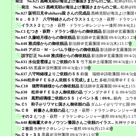
発注 No.625 黒崎克耶@海法よけ藩国さまからのご依...
松井@FEG
発注 No.625 黒崎克耶@海法よけ藩国さまからのご依...
松井@F
No.627 阪明日見＠akiharu国 さんの完成品
黒崎克耶@海法よけ藩国
Ｎｏ．６３７ 八守時緒さんのイラスト１
むつき・萩野・ドラケン
イラスト２
むつき・萩野・ドラケン＠レンジャー連邦
09/4/4(土)
No.C1 むつき・萩野・ドラケン様からの御依頼品
影法師＠玄霧藩国
No.647 久藤睦月様からの御依頼品
影法師＠玄霧藩国
09/4/2(木) 1:23
No.648 雅戌様からの御依頼品
影法師＠玄霧藩国
09/4/2(木) 13:17
No.649 アポロ・Ｍ・シバムラ様からの御依頼品
影法師＠玄霧藩国
0
誤字訂正 No.648 雅戌様からの御依頼品
影法師＠玄霧藩国
09/4/2
No.631 水仙堂雹様よりご依頼のＳＳ
弓下嵐＠土場藩国
09/4/3(金) 1:
No.645-SS
黒霧＠涼州藩国
09/4/3(金) 3:59
No.637 八守時緒様よりご依頼のＳＳ
鈴藤 瑞樹＠詩歌藩国
09/4/3(金
No.646松井＠ＦＥＧさん依頼ＳＳ完成しました
多岐川佑華＠ＦＥＧ
No.C10 猫野和錆様からの御依頼品
影法師＠玄霧藩国
09/4/4(土) 15
No.630 松井＠ＦＥＧさん御依頼の品
ヴァンダナ＠ＦＥＧ
09/4/5(日
No.639 風野緋璃様ご依頼のＳＳ（イベント名：09/0...
銀内 ユウ
No.Ｃ5 和子@リワマヒ国さん御依頼の品
ダムレイ@リワマヒ国
09
No.Ｃ８ 鈴藤さん依頼の品
むつき・萩野・ドラケン＠レンジャー
その２
むつき・萩野・ドラケン＠レンジャー連邦
09/4/6(月) 1:17
No.640 船橋鷹大＠キノウツン藩国さんご依頼のイラス...
矢神サク＠
２枚目
矢神サク＠レンジャー連邦
09/4/6(月) 23:41
No.Ｃ９－ＳＳ
黒霧＠涼州藩国
09/4/7(火) 1:07