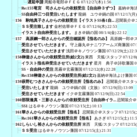
遅延申請
周船寺竜郎＠ＦＥＧ
07/12/27(木) 1:56
Re:155竜宮 司さんからの依頼受注【自由枠３ずつ】
嘉納＠海
SS自由枠三つ目受注いたします
龍鍋 ユウ＠鍋の国
07/12/17(月)
156 駒地真子さんからの依頼受注【イラストSS各1自...
忌闇装介＠
ＳＳ受注致します
金村佑華＠ＦＥＧ
07/12/6(木) 22:53
イラスト自由枠受注します。
まき＠鍋の国
08/1/4(金) 22:12
157 高原鋼一郎さんからの受注確認所【指名のみ】
高原鋼一郎＠
受注させていただきます。
守上藤丸＠ナニワアームズ商藩国
07/
受注させていただきます
浅田＠キノウツン藩国
07/12/29(土) 22:
158榊遊さんからの依頼受注所(絵2文2)
東西 天狐/スタッフ
07/12/8
イラスト指名枠受注させていただきます
星月 典子＠詩歌藩国
0
SS・自由枠の受注
黒霧＠玄霧藩国
07/12/12(水) 22:28
Re:158榊遊さんからの依頼受注所(絵2文2)
嘉納＠海法よけ藩国
0
159萩野むつきさんからの依頼受注所【指名のみ】
忌闇装介＠スタ
受注いたします
龍鍋 ユウ＠鍋の国（文族）
07/12/9(日) 13:09
受注させていただきます
イク＠玄霧藩国
07/12/9(日) 22:54
160那限逢真・三影さんからの依頼受注所【自由枠イラ...
忌闇装介＠
SS1
はる＠キノウツン藩国
07/12/15(土) 10:13
161華さんからの依頼受注所【指名】
忌闇装介＠スタッフ
07/12/15(
Re:161華さんからの依頼受注所【指名】
あさぎ
07/12/15(土) 11:
162しらいし裕さんからの依頼受注所
東西 天狐/スタッフ
07/12/15
ＳＳ受注
はる＠キノウツン藩国
07/12/15(土) 21:31