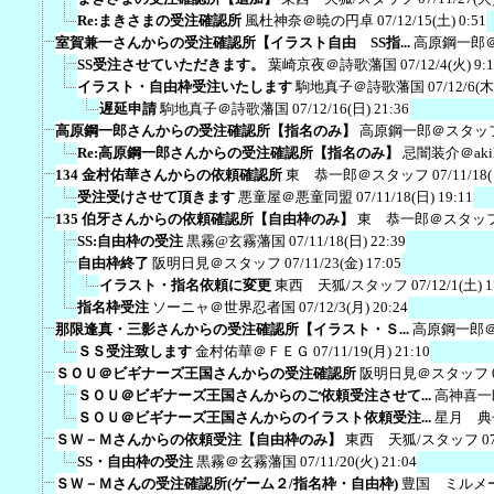
Re:まきさまの受注確認所
風杜神奈＠暁の円卓
07/12/15(土) 0:51
室賀兼一さんからの受注確認所【イラスト自由 SS指...
高原鋼一郎
SS受注させていただきます。
葉崎京夜＠詩歌藩国
07/12/4(火) 9:
イラスト・自由枠受注いたします
駒地真子＠詩歌藩国
07/12/6(木
遅延申請
駒地真子＠詩歌藩国
07/12/16(日) 21:36
高原鋼一郎さんからの受注確認所【指名のみ】
高原鋼一郎＠スタッ
Re:高原鋼一郎さんからの受注確認所【指名のみ】
忌闇装介＠akih
134 金村佑華さんからの依頼確認所
東 恭一郎＠スタッフ
07/11/18
受注受けさせて頂きます
悪童屋＠悪童同盟
07/11/18(日) 19:11
135 伯牙さんからの依頼確認所【自由枠のみ】
東 恭一郎＠スタッ
SS:自由枠の受注
黒霧@玄霧藩国
07/11/18(日) 22:39
自由枠終了
阪明日見＠スタッフ
07/11/23(金) 17:05
イラスト・指名依頼に変更
東西 天狐/スタッフ
07/12/1(土) 1
指名枠受注
ソーニャ＠世界忍者国
07/12/3(月) 20:24
那限逢真・三影さんからの受注確認所【イラスト・Ｓ...
高原鋼一郎
ＳＳ受注致します
金村佑華＠ＦＥＧ
07/11/19(月) 21:10
ＳＯＵ＠ビギナーズ王国さんからの受注確認所
阪明日見＠スタッフ
ＳＯＵ＠ビギナーズ王国さんからのご依頼受注させて...
高神喜一
ＳＯＵ＠ビギナーズ王国さんからのイラスト依頼受注...
星月 典
ＳＷ－Ｍさんからの依頼受注【自由枠のみ】
東西 天狐/スタッフ
0
SS・自由枠の受注
黒霧＠玄霧藩国
07/11/20(火) 21:04
ＳＷ－Ｍさんの受注確認所(ゲーム２/指名枠・自由枠)
豊国 ミルメ