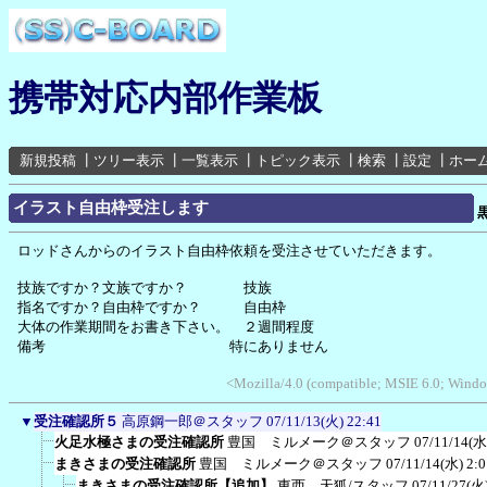
携帯対応内部作業板
新規投稿
┃
ツリー表示
┃
一覧表示
┃
トピック表示
┃
検索
┃
設定
┃
ホー
イラスト自由枠受注します
ロッドさんからのイラスト自由枠依頼を受注させていただきます。
技族ですか？文族ですか？ 技族
指名ですか？自由枠ですか？ 自由枠
大体の作業期間をお書き下さい。 ２週間程度
備考 特にありません
<Mozilla/4.0 (compatible; MSIE 6.0; Win
▼
受注確認所５
高原鋼一郎＠スタッフ
07/11/13(火) 22:41
火足水極さまの受注確認所
豊国 ミルメーク＠スタッフ
07/11/14(水
まきさまの受注確認所
豊国 ミルメーク＠スタッフ
07/11/14(水) 2:0
まきさまの受注確認所【追加】
東西 天狐/スタッフ
07/11/27(火)