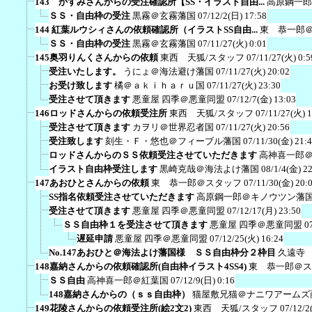
143 かすみさんからの受注確認所【SS・イラスト自由...
高原鋼一郎
ＳＳ・自由枠の受注
黒霧＠玄霧藩国
07/12/2(日) 17:58
144 紅葉ルウシィさんの依頼確認所（イラストSS自由...
東 恭一郎
ＳＳ・自由枠の受注
黒霧＠玄霧藩国
07/11/27(火) 0:01
145奥羽りんくさんからの依頼
東西 天狐/スタッフ
07/11/27(火) 0:5
受注いたします。
うにょ＠海法避け藩国
07/11/27(火) 20:02
お受け致します
橘＠ａｋｉｈａｒｕ国
07/11/27(火) 23:30
受注させて頂きます
悪童屋 四季＠悪童同盟
07/12/7(金) 13:03
146ロッドさんからの依頼受注所
東西 天狐/スタッフ
07/11/27(火) 1
受注させて頂きます
カヲリ＠世界忍者国
07/11/27(火) 20:56
受注致します
刻生・Ｆ・悠也＠フィーブル藩国
07/11/30(金) 21:
ロッドさんからのＳＳ依頼受注させていただきます
高神喜一郎
イラスト自由枠受注します
黒崎克哉＠海法よけ藩国
08/1/4(金) 2
147あおひとさんからの依頼
東 恭一郎＠スタッフ
07/11/30(金) 20:
SS指名依頼受注させていただきます
高原鋼一郎＠キノウツン藩
受注させて頂きます
悪童屋 四季＠悪童同盟
07/12/17(月) 23:50
ＳＳ自由枠１を受注させて頂きます
悪童屋 四季＠悪童同盟
0
遅延申請
悪童屋 四季＠悪童同盟
07/12/25(火) 16:24
No.147あおひと＠海法よけ藩国様 ＳＳ自由枠分２枠目
久遠寺
148嘉納さんからの依頼確認所(自由枠イラスト4SS4)
東 恭一郎＠ス
ＳＳ自由
高神喜一郎＠紅葉国
07/12/9(日) 0:16
148嘉納さんからの（ｓｓ自由枠）
猫屋敷兄猫＠ナニワアームズ
149花陵さんからの依頼受注所(絵2文2)
東西 天狐/スタッフ
07/12/2