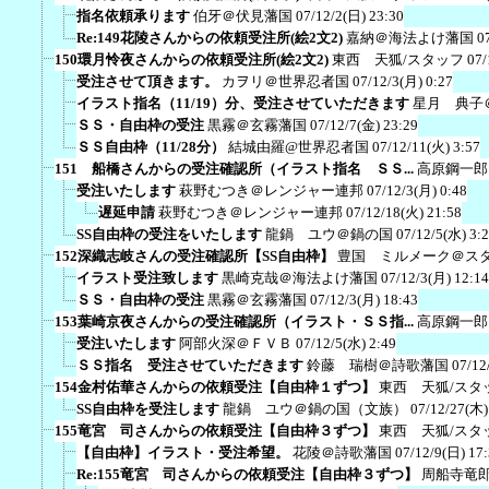
指名依頼承ります
伯牙＠伏見藩国
07/12/2(日) 23:30
Re:149花陵さんからの依頼受注所(絵2文2)
嘉納＠海法よけ藩国
0
150環月怜夜さんからの依頼受注所(絵2文2)
東西 天狐/スタッフ
07/
受注させて頂きます。
カヲリ＠世界忍者国
07/12/3(月) 0:27
イラスト指名（11/19）分、受注させていただきます
星月 典子
ＳＳ・自由枠の受注
黒霧＠玄霧藩国
07/12/7(金) 23:29
ＳＳ自由枠（11/28分）
結城由羅@世界忍者国
07/12/11(火) 3:57
151 船橋さんからの受注確認所（イラスト指名 ＳＳ...
高原鋼一郎
受注いたします
萩野むつき＠レンジャー連邦
07/12/3(月) 0:48
遅延申請
萩野むつき＠レンジャー連邦
07/12/18(火) 21:58
SS自由枠の受注をいたします
龍鍋 ユウ＠鍋の国
07/12/5(水) 3:
152深織志岐さんの受注確認所【SS自由枠】
豊国 ミルメーク＠ス
イラスト受注致します
黒崎克哉＠海法よけ藩国
07/12/3(月) 12:14
ＳＳ・自由枠の受注
黒霧＠玄霧藩国
07/12/3(月) 18:43
153葉崎京夜さんからの受注確認所（イラスト・ＳＳ指...
高原鋼一郎
受注いたします
阿部火深＠ＦＶＢ
07/12/5(水) 2:49
ＳＳ指名 受注させていただきます
鈴藤 瑞樹＠詩歌藩国
07/12
154金村佑華さんからの依頼受注【自由枠１ずつ】
東西 天狐/スタ
SS自由枠を受注します
龍鍋 ユウ＠鍋の国（文族）
07/12/27(木)
155竜宮 司さんからの依頼受注【自由枠３ずつ】
東西 天狐/スタ
【自由枠】イラスト・受注希望。
花陵＠詩歌藩国
07/12/9(日) 17
Re:155竜宮 司さんからの依頼受注【自由枠３ずつ】
周船寺竜