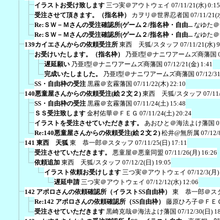
イラストお受け致します
三つ実＠アウトウェイ
07/11/21(水) 0:15
受注させて頂きます。（指名枠）
カヲリ＠世界忍者国
07/11/21(
Re:ＳＷ－Ｍさんの受注確認所(ゲーム２/指名枠・自由...
なゆた＠
Re:ＳＷ－Ｍさんの受注確認所(ゲーム２/指名枠・自由...
なゆた＠
139カイエさんからの依頼受注所
東西 天狐/スタッフ
07/11/21(水) 9
お受けいたします。（指名枠）
乃亜I型＠ナニワアームズ商藩国
遅延願い
乃亜I型＠ナニワアームズ商藩国
07/12/21(金) 1:41
完成いたしました。
乃亜I型＠ナニワアームズ商藩国
07/12/3
SS・自由枠の受注
黒霧＠玄霧藩国
07/11/22(木) 22:10
140悪童屋さんからの依頼受注(絵２文２)
東西 天狐/スタッフ
07/11
SS・自由枠の受注
黒霧＠玄霧藩国
07/11/24(土) 15:48
ＳＳ受注致します
金村佑華＠ＦＥＧ
07/11/24(土) 20:24
イラストを受注させていただきます。
あおひと＠海法よけ藩国
0
Re:140悪童屋さんからの依頼受注(絵２文２)
松井@無所属
07/12/
141 東西 天狐
東 恭一郎＠スタッフ
07/11/25(日) 17:11
受注させていただきます。
悪童屋＠悪童同盟
07/11/26(月) 16:26
依頼追加
東西 天狐/スタッフ
07/12/2(日) 19:05
イラスト依頼お受けします
三つ実＠アウトウェイ
07/12/3(月)
遅延申請
三つ実＠アウトウェイ
07/12/12(水) 12:06
142 アポロさんの依頼確認所（イラストSS自由枠）
東 恭一郎＠ス
Re:142 アポロさんの依頼確認所（SS自由枠）
藤原ひろ子＠ＦＥ
受注させていただきます
黒崎克哉＠海法よけ藩国
07/12/30(日) 1