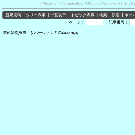
<Mozilla/4.0 (compatible; MSIE 6.0; Windows NT 5.1; 
新規投稿
┃
ツリー表示
┃
一覧表示
┃
トピック表示
┃
検索
┃
設定
┃
ホー
┃
ページ：
記事番号：
茶板管理担当 リバーウィンド＠akiharu国