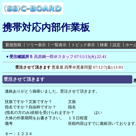
携帯対応内部作業板
新規投稿
┃
ツリー表示
┃
一覧表示
┃
トピック表示
┃
検索
┃
設定
┃
ホー
▼
受注確認所５
高原鋼一郎＠スタッフ
07/11/13(火) 22:41
受注させて頂きます
悪童屋 四季＠悪童同盟
07/12/7(金) 13:03
受注させて頂きます
連絡ありがとう御座いました。受注させて頂きます。
技族ですか？文族ですか？ 文族
指名ですか？自由枠ですか？ 指名
(指名の方のみ)依頼を受けられますか？ はい
大体の作業期間をお書き下さい。 １５日程度
備考 依頼内容はすでに連絡頂いております
キー：１２３４