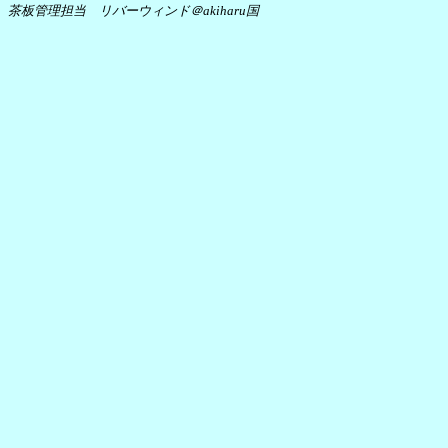
茶板管理担当 リバーウィンド＠akiharu国