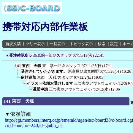
携帯対応内部作業板
新規投稿
┃
ツリー表示
┃
一覧表示
┃
トピック表示
┃
検索
┃
設定
┃
ホー
▼
受注確認所５
高原鋼一郎＠スタッフ
07/11/13(火) 22:41
141 東西 天狐
東 恭一郎＠スタッフ
07/11/25(日) 17:11
受注させていただきます。
悪童屋＠悪童同盟
07/11/26(月) 16:26
依頼追加
東西 天狐/スタッフ
07/12/2(日) 19:05
イラスト依頼お受けします
三つ実＠アウトウェイ
07/12/3(月)
遅延申請
三つ実＠アウトウェイ
07/12/12(水) 12:06
141 東西 天狐
▼依頼詳細
http://cgi.members.interq.or.jp/emerald/ugen/ssc-board38/c-board.cg
cmd=one;no=240;id=gaibu_ita