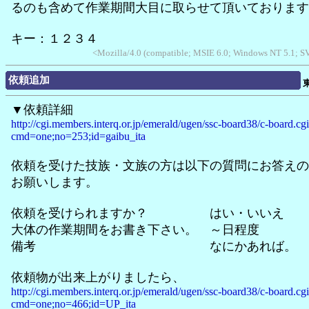
るのも含めて作業期間大目に取らせて頂いております
キー：１２３４
<Mozilla/4.0 (compatible; MSIE 6.0; Windows NT 5.1; 
依頼追加
▼依頼詳細
http://cgi.members.interq.or.jp/emerald/ugen/ssc-board38/c-board.cg
cmd=one;no=253;id=gaibu_ita
依頼を受けた技族・文族の方は以下の質問にお答えの
お願いします。
依頼を受けられますか？ はい・いいえ
大体の作業期間をお書き下さい。 ～日程度
備考 なにかあれば。
依頼物が出来上がりましたら、
http://cgi.members.interq.or.jp/emerald/ugen/ssc-board38/c-board.cg
cmd=one;no=466;id=UP_ita