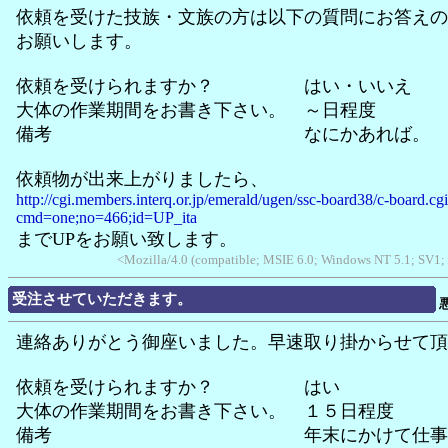
依頼を受けた技族・文族の方は以下の質問にお答えの
お願いします。
依頼を受けられますか？ はい・いいえ
大体の作業期間をお書き下さい。 ～日程度
備考 なにかあれば。
依頼物が出来上がりましたら、
http://cgi.members.interq.or.jp/emerald/ugen/ssc-board38/c-board.cg
cmd=one;no=466;id=UP_ita
までUPをお願い致します。
<Mozilla/4.0 (compatible; MSIE 6.0; Windows NT 5.1; SV1;
受注させていただきます。
連絡ありがとう御座いました。早速取り掛からせて頂
依頼を受けられますか？ はい
大体の作業期間をお書き下さい。 １５日程度
備考 年末にかけて仕事が忙