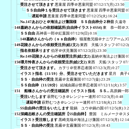
受注させて頂きます
悪童屋 四季＠悪童同盟
07/12/17(月) 23:50
ＳＳ自由枠１を受注させて頂きます
悪童屋 四季＠悪童同盟
0
遅延申請
悪童屋 四季＠悪童同盟
07/12/25(火) 16:24
No.147あおひと＠海法よけ藩国様 ＳＳ自由枠分２枠目
久遠寺
148嘉納さんからの依頼確認所(自由枠イラスト4SS4)
東 恭一郎＠ス
ＳＳ自由
高神喜一郎＠紅葉国
07/12/9(日) 0:16
148嘉納さんからの（ｓｓ自由枠）
猫屋敷兄猫＠ナニワアームズ
149花陵さんからの依頼受注所(絵2文2)
東西 天狐/スタッフ
07/12/2
指名依頼承ります
伯牙＠伏見藩国
07/12/2(日) 23:30
Re:149花陵さんからの依頼受注所(絵2文2)
嘉納＠海法よけ藩国
0
150環月怜夜さんからの依頼受注所(絵2文2)
東西 天狐/スタッフ
07/
受注させて頂きます。
カヲリ＠世界忍者国
07/12/3(月) 0:27
イラスト指名（11/19）分、受注させていただきます
星月 典子
ＳＳ・自由枠の受注
黒霧＠玄霧藩国
07/12/7(金) 23:29
ＳＳ自由枠（11/28分）
結城由羅@世界忍者国
07/12/11(火) 3:57
151 船橋さんからの受注確認所（イラスト指名 ＳＳ...
高原鋼一郎
受注いたします
萩野むつき＠レンジャー連邦
07/12/3(月) 0:48
遅延申請
萩野むつき＠レンジャー連邦
07/12/18(火) 21:58
SS自由枠の受注をいたします
龍鍋 ユウ＠鍋の国
07/12/5(水) 3:
152深織志岐さんの受注確認所【SS自由枠】
豊国 ミルメーク＠ス
イラスト受注致します
黒崎克哉＠海法よけ藩国
07/12/3(月) 12:14
ＳＳ・自由枠の受注
黒霧＠玄霧藩国
07/12/3(月) 18:43