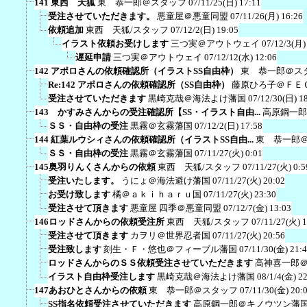
141 東西 天狐
東 恭一郎＠スタッフ
07/11/25(日) 17:11
受注させていただきます。
悪童屋＠悪童同盟
07/11/26(月) 16:26
依頼追加
東西 天狐/スタッフ
07/12/2(日) 19:05
イラスト依頼お受けします
三つ実＠アウトウェイ
07/12/3(月)
遅延申請
三つ実＠アウトウェイ
07/12/12(水) 12:06
142 アポロさんの依頼確認所（イラストSS自由枠）
東 恭一郎＠ス
Re:142 アポロさんの依頼確認所（SS自由枠）
藤原ひろ子＠ＦＥ
受注させていただきます
黒崎克哉＠海法よけ藩国
07/12/30(日) 1
143 かすみさんからの受注確認所【SS・イラスト自由...
高原鋼一郎
ＳＳ・自由枠の受注
黒霧＠玄霧藩国
07/12/2(日) 17:58
144 紅葉ルウシィさんの依頼確認所（イラストSS自由...
東 恭一郎
ＳＳ・自由枠の受注
黒霧＠玄霧藩国
07/11/27(火) 0:01
145奥羽りんくさんからの依頼
東西 天狐/スタッフ
07/11/27(火) 0:5
受注いたします。
うにょ＠海法避け藩国
07/11/27(火) 20:02
お受け致します
橘＠ａｋｉｈａｒｕ国
07/11/27(火) 23:30
受注させて頂きます
悪童屋 四季＠悪童同盟
07/12/7(金) 13:03
146ロッドさんからの依頼受注所
東西 天狐/スタッフ
07/11/27(火) 1
受注させて頂きます
カヲリ＠世界忍者国
07/11/27(火) 20:56
受注致します
刻生・Ｆ・悠也＠フィーブル藩国
07/11/30(金) 21:
ロッドさんからのＳＳ依頼受注させていただきます
高神喜一郎
イラスト自由枠受注します
黒崎克哉＠海法よけ藩国
08/1/4(金) 2
147あおひとさんからの依頼
東 恭一郎＠スタッフ
07/11/30(金) 20:
SS指名依頼受注させていただきます
高原鋼一郎＠キノウツン藩