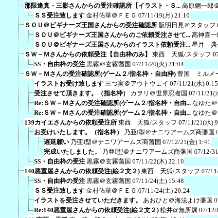
那限逢真・三影さんからの受注確認所【イラスト・Ｓ...
高原鋼一郎
ＳＳ受注致します
金村佑華＠ＦＥＧ
07/11/19(月) 21:10
ＳＯＵ＠ビギナーズ王国さんからの受注確認所
阪明日見＠スタッフ
ＳＯＵ＠ビギナーズ王国さんからのご依頼受注させて...
高神喜一
ＳＯＵ＠ビギナーズ王国さんからのイラスト依頼受注...
星月 典
ＳＷ－Ｍさんからの依頼受注【自由枠のみ】
東西 天狐/スタッフ
0
SS・自由枠の受注
黒霧＠玄霧藩国
07/11/20(火) 21:04
ＳＷ－Ｍさんの受注確認所(ゲーム２/指名枠・自由枠)
豊国 ミルメ
イラストお受け致します
三つ実＠アウトウェイ
07/11/21(水) 0:15
受注させて頂きます。（指名枠）
カヲリ＠世界忍者国
07/11/21(
Re:ＳＷ－Ｍさんの受注確認所(ゲーム２/指名枠・自由...
なゆた＠
Re:ＳＷ－Ｍさんの受注確認所(ゲーム２/指名枠・自由...
なゆた＠
139カイエさんからの依頼受注所
東西 天狐/スタッフ
07/11/21(水) 9
お受けいたします。（指名枠）
乃亜I型＠ナニワアームズ商藩国
遅延願い
乃亜I型＠ナニワアームズ商藩国
07/12/21(金) 1:41
完成いたしました。
乃亜I型＠ナニワアームズ商藩国
07/12/3
SS・自由枠の受注
黒霧＠玄霧藩国
07/11/22(木) 22:10
140悪童屋さんからの依頼受注(絵２文２)
東西 天狐/スタッフ
07/11
SS・自由枠の受注
黒霧＠玄霧藩国
07/11/24(土) 15:48
ＳＳ受注致します
金村佑華＠ＦＥＧ
07/11/24(土) 20:24
イラストを受注させていただきます。
あおひと＠海法よけ藩国
0
Re:140悪童屋さんからの依頼受注(絵２文２)
松井@無所属
07/12/