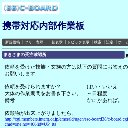
携帯対応内部作業板
新規投稿
┃
ツリー表示
┃
一覧表示
┃
トピック表示
┃
検索
┃
設定
┃
ホー
まきさまの受注確認所
依頼を受けた技族・文族の方は以下の質問にお答えの
お願いします。
依頼を受けられますか？ はい・いいえ
大体の作業期間をお書き下さい。 ～日程度
備考 なにかあれば。
依頼物が出来上がりましたら、
http://cgi.members.interq.or.jp/emerald/ugen/ssc-board38/c-board.cg
cmd=one;no=466;id=UP_ita