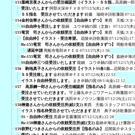
153葉崎京夜さんからの受注確認所（イラスト・ＳＳ指...
高原鋼一郎
受注いたします
阿部火深＠ＦＶＢ
07/12/5(水) 2:49
ＳＳ指名 受注させていただきます
鈴藤 瑞樹＠詩歌藩国
07/12
154金村佑華さんからの依頼受注【自由枠１ずつ】
東西 天狐/スタ
SS自由枠を受注します
龍鍋 ユウ＠鍋の国（文族）
07/12/27(木)
155竜宮 司さんからの依頼受注【自由枠３ずつ】
東西 天狐/スタ
【自由枠】イラスト・受注希望。
花陵＠詩歌藩国
07/12/9(日) 17
Re:155竜宮 司さんからの依頼受注【自由枠３ずつ】
周船寺竜
遅延申請
周船寺竜郎＠ＦＥＧ
07/12/27(木) 1:56
Re:155竜宮 司さんからの依頼受注【自由枠３ずつ】
嘉納＠海
SS自由枠三つ目受注いたします
龍鍋 ユウ＠鍋の国
07/12/17(月)
156 駒地真子さんからの依頼受注【イラストSS各1自...
忌闇装介＠
ＳＳ受注致します
金村佑華＠ＦＥＧ
07/12/6(木) 22:53
イラスト自由枠受注します。
まき＠鍋の国
08/1/4(金) 22:12
157 高原鋼一郎さんからの受注確認所【指名のみ】
高原鋼一郎＠
受注させていただきます。
守上藤丸＠ナニワアームズ商藩国
07/
受注させていただきます
浅田＠キノウツン藩国
07/12/29(土) 22:
158榊遊さんからの依頼受注所(絵2文2)
東西 天狐/スタッフ
07/12/8
イラスト指名枠受注させていただきます
星月 典子＠詩歌藩国
0
SS・自由枠の受注
黒霧＠玄霧藩国
07/12/12(水) 22:28
Re:158榊遊さんからの依頼受注所(絵2文2)
嘉納＠海法よけ藩国
0
159萩野むつきさんからの依頼受注所【指名のみ】
忌闇装介＠スタ
受注いたします
龍鍋 ユウ＠鍋の国（文族）
07/12/9(日) 13:09