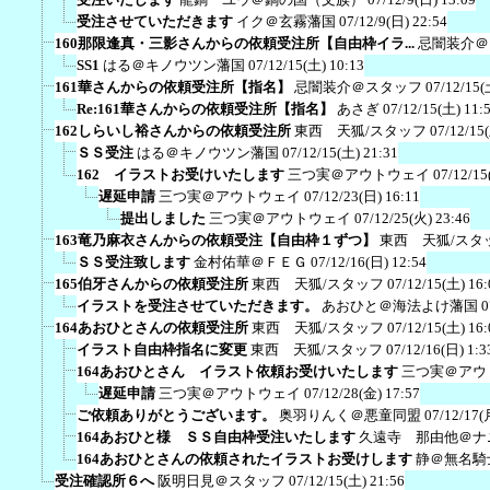
受注させていただきます
イク＠玄霧藩国
07/12/9(日) 22:54
160那限逢真・三影さんからの依頼受注所【自由枠イラ...
忌闇装介＠
SS1
はる＠キノウツン藩国
07/12/15(土) 10:13
161華さんからの依頼受注所【指名】
忌闇装介＠スタッフ
07/12/15(
Re:161華さんからの依頼受注所【指名】
あさぎ
07/12/15(土) 11:
162しらいし裕さんからの依頼受注所
東西 天狐/スタッフ
07/12/15
ＳＳ受注
はる＠キノウツン藩国
07/12/15(土) 21:31
162 イラストお受けいたします
三つ実＠アウトウェイ
07/12/15
遅延申請
三つ実＠アウトウェイ
07/12/23(日) 16:11
提出しました
三つ実＠アウトウェイ
07/12/25(火) 23:46
163竜乃麻衣さんからの依頼受注【自由枠１ずつ】
東西 天狐/スタ
ＳＳ受注致します
金村佑華＠ＦＥＧ
07/12/16(日) 12:54
165伯牙さんからの依頼受注所
東西 天狐/スタッフ
07/12/15(土) 16:
イラストを受注させていただきます。
あおひと＠海法よけ藩国
0
164あおひとさんの依頼受注所
東西 天狐/スタッフ
07/12/15(土) 16:
イラスト自由枠指名に変更
東西 天狐/スタッフ
07/12/16(日) 1:3
164あおひとさん イラスト依頼お受けいたします
三つ実＠アウ
遅延申請
三つ実＠アウトウェイ
07/12/28(金) 17:57
ご依頼ありがとうございます。
奥羽りんく＠悪童同盟
07/12/17(
164あおひと様 ＳＳ自由枠受注いたします
久遠寺 那由他＠ナ
164あおひとさんの依頼されたイラストお受けします
静＠無名騎
受注確認所６へ
阪明日見＠スタッフ
07/12/15(土) 21:56