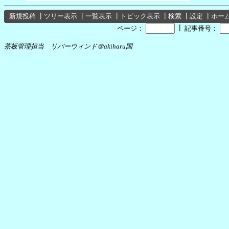
新規投稿
┃
ツリー表示
┃
一覧表示
┃
トピック表示
┃
検索
┃
設定
┃
ホー
┃
ページ：
記事番号：
茶板管理担当 リバーウィンド＠akiharu国