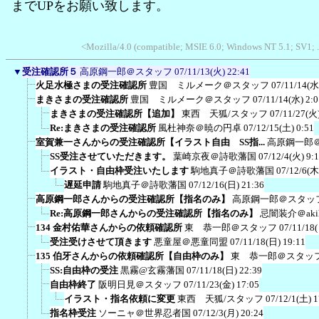
までUPをお願い致します。
<Mozilla/4.0 (compatible; MSIE 6.0; Windows NT 5.1; SV1;
▼
受注確認所５
高原鋼一郎＠スタッフ
07/11/13(火) 22:41
火足水極さまの受注確認所
豊国 ミルメーク＠スタッフ
07/11/14(水
まきさまの受注確認所
豊国 ミルメーク＠スタッフ
07/11/14(水) 2:0
まきさまの受注確認所【追加】
東西 天狐/スタッフ
07/11/27(火)
Re:まきさまの受注確認所
風杜神奈＠暁の円卓
07/12/15(土) 0:51
室賀兼一さんからの受注確認所【イラスト自由 SS指...
高原鋼一郎
SS受注させていただきます。
葉崎京夜＠詩歌藩国
07/12/4(火) 9:
イラスト・自由枠受注いたします
駒地真子＠詩歌藩国
07/12/6(木
遅延申請
駒地真子＠詩歌藩国
07/12/16(日) 21:36
高原鋼一郎さんからの受注確認所【指名のみ】
高原鋼一郎＠スタッ
Re:高原鋼一郎さんからの受注確認所【指名のみ】
忌闇装介＠akih
134 金村佑華さんからの依頼確認所
東 恭一郎＠スタッフ
07/11/18
受注受けさせて頂きます
悪童屋＠悪童同盟
07/11/18(日) 19:11
135 伯牙さんからの依頼確認所【自由枠のみ】
東 恭一郎＠スタッ
SS:自由枠の受注
黒霧@玄霧藩国
07/11/18(日) 22:39
自由枠終了
阪明日見＠スタッフ
07/11/23(金) 17:05
イラスト・指名依頼に変更
東西 天狐/スタッフ
07/12/1(土) 1
指名枠受注
ソーニャ＠世界忍者国
07/12/3(月) 20:24