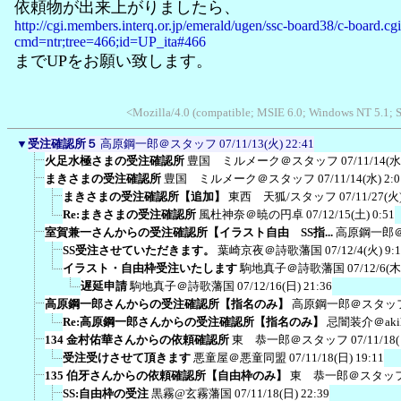
依頼物が出来上がりましたら、
http://cgi.members.interq.or.jp/emerald/ugen/ssc-board38/c-board.cg
cmd=ntr;tree=466;id=UP_ita#466
までUPをお願い致します。
<Mozilla/4.0 (compatible; MSIE 6.0; Windows NT 5.1;
▼
受注確認所５
高原鋼一郎＠スタッフ
07/11/13(火) 22:41
火足水極さまの受注確認所
豊国 ミルメーク＠スタッフ
07/11/14(水
まきさまの受注確認所
豊国 ミルメーク＠スタッフ
07/11/14(水) 2:0
まきさまの受注確認所【追加】
東西 天狐/スタッフ
07/11/27(火)
Re:まきさまの受注確認所
風杜神奈＠暁の円卓
07/12/15(土) 0:51
室賀兼一さんからの受注確認所【イラスト自由 SS指...
高原鋼一郎
SS受注させていただきます。
葉崎京夜＠詩歌藩国
07/12/4(火) 9:
イラスト・自由枠受注いたします
駒地真子＠詩歌藩国
07/12/6(木
遅延申請
駒地真子＠詩歌藩国
07/12/16(日) 21:36
高原鋼一郎さんからの受注確認所【指名のみ】
高原鋼一郎＠スタッ
Re:高原鋼一郎さんからの受注確認所【指名のみ】
忌闇装介＠akih
134 金村佑華さんからの依頼確認所
東 恭一郎＠スタッフ
07/11/18
受注受けさせて頂きます
悪童屋＠悪童同盟
07/11/18(日) 19:11
135 伯牙さんからの依頼確認所【自由枠のみ】
東 恭一郎＠スタッ
SS:自由枠の受注
黒霧@玄霧藩国
07/11/18(日) 22:39