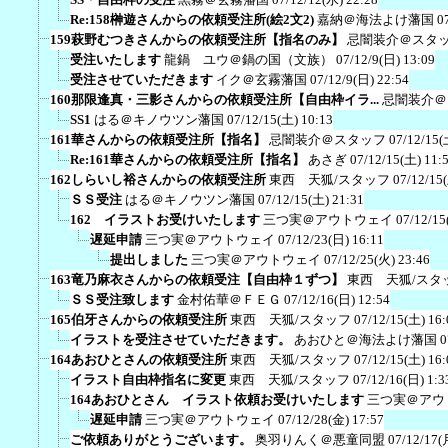
Re:158榊遊さんからの依頼受注所(絵2文2)
嘉納＠海法よけ藩国
0
159萩野むつきさんからの依頼受注所【指名のみ】
忌闇装介＠スタ
受注いたします
龍鍋 ユウ＠鍋の国（文族）
07/12/9(日) 13:09
受注させていただきます
イク＠玄霧藩国
07/12/9(日) 22:54
160那限逢真・三影さんからの依頼受注所【自由枠イラ...
忌闇装介＠
SS1
はる＠キノウツン藩国
07/12/15(土) 10:13
161華さんからの依頼受注所【指名】
忌闇装介＠スタッフ
07/12/15(
Re:161華さんからの依頼受注所【指名】
あさぎ
07/12/15(土) 11:
162しらいし裕さんからの依頼受注所
東西 天狐/スタッフ
07/12/15
ＳＳ受注
はる＠キノウツン藩国
07/12/15(土) 21:31
162 イラストお受けいたします
三つ実＠アウトウェイ
07/12/15
遅延申請
三つ実＠アウトウェイ
07/12/23(日) 16:11
提出しました
三つ実＠アウトウェイ
07/12/25(火) 23:46
163竜乃麻衣さんからの依頼受注【自由枠１ずつ】
東西 天狐/スタ
ＳＳ受注致します
金村佑華＠ＦＥＧ
07/12/16(日) 12:54
165伯牙さんからの依頼受注所
東西 天狐/スタッフ
07/12/15(土) 16:
イラストを受注させていただきます。
あおひと＠海法よけ藩国
0
164あおひとさんの依頼受注所
東西 天狐/スタッフ
07/12/15(土) 16:
イラスト自由枠指名に変更
東西 天狐/スタッフ
07/12/16(日) 1:3
164あおひとさん イラスト依頼お受けいたします
三つ実＠アウ
遅延申請
三つ実＠アウトウェイ
07/12/28(金) 17:57
ご依頼ありがとうございます。
奥羽りんく＠悪童同盟
07/12/17(