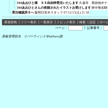
164あおひと様 ＳＳ自由枠受注いたします
久遠寺 那由他＠ナ
164あおひとさんの依頼されたイラストお受けします
静＠無名騎
受注確認所６へ
阪明日見＠スタッフ
07/12/15(土) 21:56
新規投稿
┃
ツリー表示
┃
一覧表示
┃
トピック表示
┃
検索
┃
設定
┃
ホー
┃
ページ：
記事番号：
茶板管理担当 リバーウィンド＠akiharu国