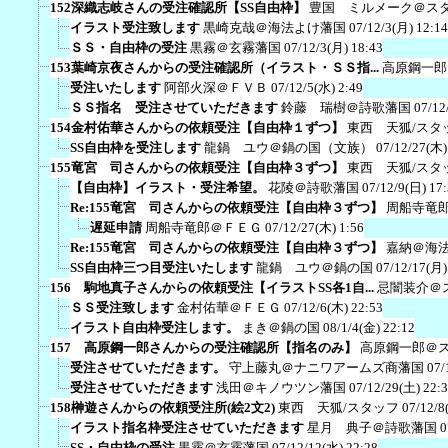
152深織志岐さんの受注確認所【SS自由枠】
豊国 ミルメーク＠ス
イラスト受注致します
黒崎克哉＠海法よけ藩国
07/12/3(月) 12:14
ＳＳ・自由枠の受注
黒霧＠玄霧藩国
07/12/3(月) 18:43
153葉崎京夜さんからの受注確認所（イラスト・ＳＳ指...
高原鋼一郎
受注いたします
阿部火深＠ＦＶＢ
07/12/5(水) 2:49
ＳＳ指名 受注させていただきます
鈴藤 瑞樹＠詩歌藩国
07/12
154金村佑華さんからの依頼受注【自由枠１ずつ】
東西 天狐/スタ
SS自由枠を受注します
龍鍋 ユウ＠鍋の国（文族）
07/12/27(木)
155竜宮 司さんからの依頼受注【自由枠３ずつ】
東西 天狐/スタ
【自由枠】イラスト・受注希望。
花陵＠詩歌藩国
07/12/9(日) 17
Re:155竜宮 司さんからの依頼受注【自由枠３ずつ】
周船寺竜
遅延申請
周船寺竜郎＠ＦＥＧ
07/12/27(木) 1:56
Re:155竜宮 司さんからの依頼受注【自由枠３ずつ】
嘉納＠海
SS自由枠三つ目受注いたします
龍鍋 ユウ＠鍋の国
07/12/17(月)
156 駒地真子さんからの依頼受注【イラストSS各1自...
忌闇装介＠
ＳＳ受注致します
金村佑華＠ＦＥＧ
07/12/6(木) 22:53
イラスト自由枠受注します。
まき＠鍋の国
08/1/4(金) 22:12
157 高原鋼一郎さんからの受注確認所【指名のみ】
高原鋼一郎＠
受注させていただきます。
守上藤丸＠ナニワアームズ商藩国
07/
受注させていただきます
浅田＠キノウツン藩国
07/12/29(土) 22:
158榊遊さんからの依頼受注所(絵2文2)
東西 天狐/スタッフ
07/12/8
イラスト指名枠受注させていただきます
星月 典子＠詩歌藩国
0
SS・自由枠の受注
黒霧＠玄霧藩国
07/12/12(水) 22:28