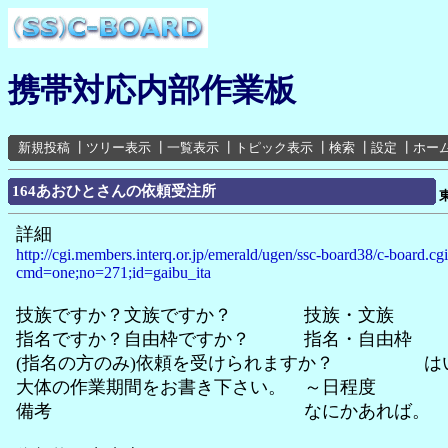
携帯対応内部作業板
新規投稿
┃
ツリー表示
┃
一覧表示
┃
トピック表示
┃
検索
┃
設定
┃
ホー
164あおひとさんの依頼受注所
詳細
http://cgi.members.interq.or.jp/emerald/ugen/ssc-board38/c-board.cg
cmd=one;no=271;id=gaibu_ita
技族ですか？文族ですか？ 技族・文族
指名ですか？自由枠ですか？ 指名・自由枠
(指名の方のみ)依頼を受けられますか？ は
大体の作業期間をお書き下さい。 ～日程度
備考 なにかあれば。