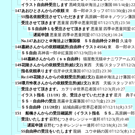
イラスト自由枠受注します
黒崎克哉＠海法よけ藩国
08/1/4(金) 2
147あおひとさんからの依頼
東 恭一郎＠スタッフ
07/11/30(金) 20:
SS指名依頼受注させていただきます
高原鋼一郎＠キノウツン藩
受注させて頂きます
悪童屋 四季＠悪童同盟
07/12/17(月) 23:50
ＳＳ自由枠１を受注させて頂きます
悪童屋 四季＠悪童同盟
0
遅延申請
悪童屋 四季＠悪童同盟
07/12/25(火) 16:24
No.147あおひと＠海法よけ藩国様 ＳＳ自由枠分２枠目
久遠寺
148嘉納さんからの依頼確認所(自由枠イラスト4SS4)
東 恭一郎＠ス
ＳＳ自由
高神喜一郎＠紅葉国
07/12/9(日) 0:16
148嘉納さんからの（ｓｓ自由枠）
猫屋敷兄猫＠ナニワアームズ
149花陵さんからの依頼受注所(絵2文2)
東西 天狐/スタッフ
07/12/2
指名依頼承ります
伯牙＠伏見藩国
07/12/2(日) 23:30
Re:149花陵さんからの依頼受注所(絵2文2)
嘉納＠海法よけ藩国
0
150環月怜夜さんからの依頼受注所(絵2文2)
東西 天狐/スタッフ
07/
受注させて頂きます。
カヲリ＠世界忍者国
07/12/3(月) 0:27
イラスト指名（11/19）分、受注させていただきます
星月 典子
ＳＳ・自由枠の受注
黒霧＠玄霧藩国
07/12/7(金) 23:29
ＳＳ自由枠（11/28分）
結城由羅@世界忍者国
07/12/11(火) 3:57
151 船橋さんからの受注確認所（イラスト指名 ＳＳ...
高原鋼一郎
受注いたします
萩野むつき＠レンジャー連邦
07/12/3(月) 0:48
遅延申請
萩野むつき＠レンジャー連邦
07/12/18(火) 21:58
SS自由枠の受注をいたします
龍鍋 ユウ＠鍋の国
07/12/5(水) 3: