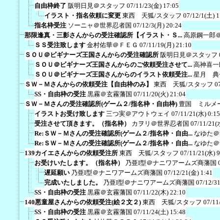
自由枠終了
阪明日見＠スタッフ
07/11/23(金) 17:05
イラスト・指名依頼に変更
東西 天狐/スタッフ
07/12/1(土) 1
指名枠受注
ソーニャ＠世界忍者国
07/12/3(月) 20:24
那限逢真・三影さんからの受注確認所【イラスト・Ｓ...
高原鋼一郎
ＳＳ受注致します
金村佑華＠ＦＥＧ
07/11/19(月) 21:10
ＳＯＵ＠ビギナーズ王国さんからの受注確認所
阪明日見＠スタッフ
ＳＯＵ＠ビギナーズ王国さんからのご依頼受注させて...
高神喜一
ＳＯＵ＠ビギナーズ王国さんからのイラスト依頼受注...
星月 典
ＳＷ－Ｍさんからの依頼受注【自由枠のみ】
東西 天狐/スタッフ
0
SS・自由枠の受注
黒霧＠玄霧藩国
07/11/20(火) 21:04
ＳＷ－Ｍさんの受注確認所(ゲーム２/指名枠・自由枠)
豊国 ミルメ
イラストお受け致します
三つ実＠アウトウェイ
07/11/21(水) 0:15
受注させて頂きます。（指名枠）
カヲリ＠世界忍者国
07/11/21(
Re:ＳＷ－Ｍさんの受注確認所(ゲーム２/指名枠・自由...
なゆた＠
Re:ＳＷ－Ｍさんの受注確認所(ゲーム２/指名枠・自由...
なゆた＠
139カイエさんからの依頼受注所
東西 天狐/スタッフ
07/11/21(水) 9
お受けいたします。（指名枠）
乃亜I型＠ナニワアームズ商藩国
遅延願い
乃亜I型＠ナニワアームズ商藩国
07/12/21(金) 1:41
完成いたしました。
乃亜I型＠ナニワアームズ商藩国
07/12/3
SS・自由枠の受注
黒霧＠玄霧藩国
07/11/22(木) 22:10
140悪童屋さんからの依頼受注(絵２文２)
東西 天狐/スタッフ
07/11
SS・自由枠の受注
黒霧＠玄霧藩国
07/11/24(土) 15:48