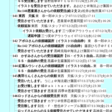
ＳＳ受注致します
金村佑華＠ＦＥＧ
07/11/24(土) 20:24
イラストを受注させていただきます。
あおひと＠海法よけ藩国
0
Re:140悪童屋さんからの依頼受注(絵２文２)
松井@無所属
07/12/
141 東西 天狐
東 恭一郎＠スタッフ
07/11/25(日) 17:11
受注させていただきます。
悪童屋＠悪童同盟
07/11/26(月) 16:26
依頼追加
東西 天狐/スタッフ
07/12/2(日) 19:05
イラスト依頼お受けします
三つ実＠アウトウェイ
07/12/3(月)
遅延申請
三つ実＠アウトウェイ
07/12/12(水) 12:06
142 アポロさんの依頼確認所（イラストSS自由枠）
東 恭一郎＠ス
Re:142 アポロさんの依頼確認所（SS自由枠）
藤原ひろ子＠ＦＥ
受注させていただきます
黒崎克哉＠海法よけ藩国
07/12/30(日) 1
143 かすみさんからの受注確認所【SS・イラスト自由...
高原鋼一郎
ＳＳ・自由枠の受注
黒霧＠玄霧藩国
07/12/2(日) 17:58
144 紅葉ルウシィさんの依頼確認所（イラストSS自由...
東 恭一郎
ＳＳ・自由枠の受注
黒霧＠玄霧藩国
07/11/27(火) 0:01
145奥羽りんくさんからの依頼
東西 天狐/スタッフ
07/11/27(火) 0:5
受注いたします。
うにょ＠海法避け藩国
07/11/27(火) 20:02
お受け致します
橘＠ａｋｉｈａｒｕ国
07/11/27(火) 23:30
受注させて頂きます
悪童屋 四季＠悪童同盟
07/12/7(金) 13:03
146ロッドさんからの依頼受注所
東西 天狐/スタッフ
07/11/27(火) 1
受注させて頂きます
カヲリ＠世界忍者国
07/11/27(火) 20:56
受注致します
刻生・Ｆ・悠也＠フィーブル藩国
07/11/30(金) 21:
ロッドさんからのＳＳ依頼受注させていただきます
高神喜一郎