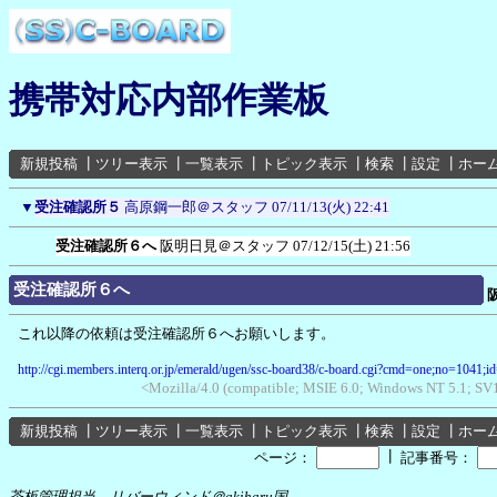
携帯対応内部作業板
新規投稿
┃
ツリー表示
┃
一覧表示
┃
トピック表示
┃
検索
┃
設定
┃
ホー
▼
受注確認所５
高原鋼一郎＠スタッフ
07/11/13(火) 22:41
受注確認所６へ
阪明日見＠スタッフ
07/12/15(土) 21:56
受注確認所６へ
これ以降の依頼は受注確認所６へお願いします。
http://cgi.members.interq.or.jp/emerald/ugen/ssc-board38/c-board.cgi?cmd=one;no=1041;i
<Mozilla/4.0 (compatible; MSIE 6.0; Windows NT 5.1; S
新規投稿
┃
ツリー表示
┃
一覧表示
┃
トピック表示
┃
検索
┃
設定
┃
ホー
┃
ページ：
記事番号：
茶板管理担当 リバーウィンド＠akiharu国